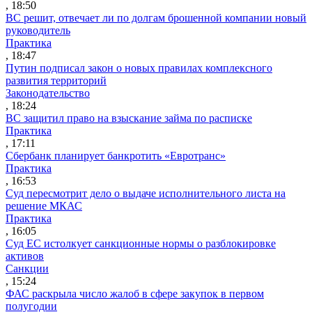
, 18:50
ВС решит, отвечает ли по долгам брошенной компании новый
руководитель
Практика
, 18:47
Путин подписал закон о новых правилах комплексного
развития территорий
Законодательство
, 18:24
ВС защитил право на взыскание займа по расписке
Практика
, 17:11
Сбербанк планирует банкротить «Евротранс»
Практика
, 16:53
Суд пересмотрит дело о выдаче исполнительного листа на
решение МКАС
Практика
, 16:05
Суд ЕС истолкует санкционные нормы о разблокировке
активов
Санкции
, 15:24
ФАС раскрыла число жалоб в сфере закупок в первом
полугодии