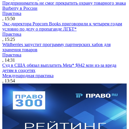
Предприниматель не смог прекратить охрану товарного знака
Burberry в России
Практика
, 15:50
Экс-директора Popcorn Books приговорили к четырем годам
условно по делу о пропаганде ЛГБТ*
Практика
, 15:25
Wildberries запустит программу партнерских хабов для
хранения товаров
Практика
, 14:31
Суд в США обязал выплатить Meta* $942 млн из-за вреда
детям в соцсетях
Международная практика
, 13:54