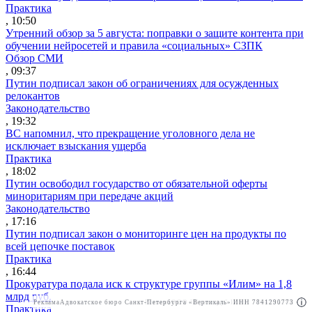
Практика
, 10:50
Утренний обзор за 5 августа: поправки о защите контента при
обучении нейросетей и правила «социальных» СЗПК
Обзор СМИ
, 09:37
Путин подписал закон об ограничениях для осужденных
релокантов
Законодательство
, 19:32
ВС напомнил, что прекращение уголовного дела не
исключает взыскания ущерба
Практика
, 18:02
Путин освободил государство от обязательной оферты
миноритариям при передаче акций
Законодательство
, 17:16
Путин подписал закон о мониторинге цен на продукты по
всей цепочке поставок
Практика
, 16:44
Прокуратура подала иск к структуре группы «Илим» на 1,8
млрд руб.
Реклама
Адвокатское бюро Санкт-Петербурга «Вертикаль» ИНН 7841290773
Реклама
ООО "Право.ру" ИНН: 7704835288
Практика