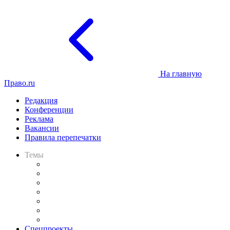
На главную
Право.ru
Редакция
Конференции
Реклама
Вакансии
Правила перепечатки
Темы
Практика
Законодательство
Процесс
Исследования
Рынок юридических услуг
Юридическое сообщество
Важнейшие правовые темы в прессе
Спецпроекты