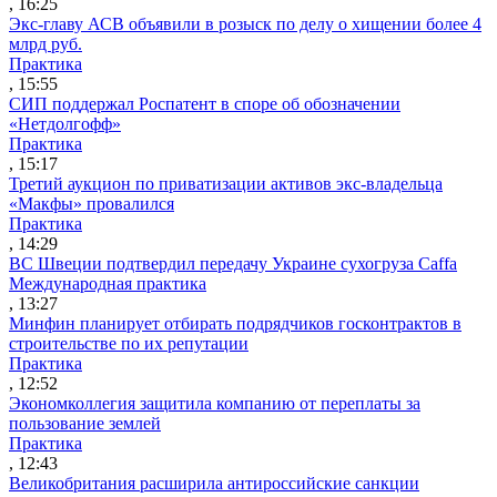
, 16:25
Экс-главу АСВ объявили в розыск по делу о хищении более 4
млрд руб.
Практика
, 15:55
СИП поддержал Роспатент в споре об обозначении
«Нетдолгофф»
Практика
, 15:17
Третий аукцион по приватизации активов экс-владельца
«Макфы» провалился
Практика
, 14:29
ВС Швеции подтвердил передачу Украине сухогруза Caffa
Международная практика
, 13:27
Минфин планирует отбирать подрядчиков госконтрактов в
строительстве по их репутации
Практика
, 12:52
Экономколлегия защитила компанию от переплаты за
пользование землей
Практика
, 12:43
Великобритания расширила антироссийские санкции