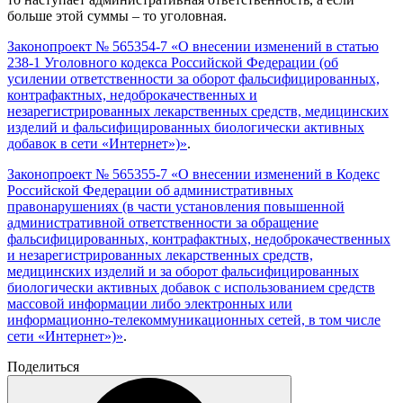
больше этой суммы – то уголовная.
Законопроект № 565354-7 «О внесении изменений в статью
238-1 Уголовного кодекса Российской Федерации (об
усилении ответственности за оборот фальсифицированных,
контрафактных, недоброкачественных и
незарегистрированных лекарственных средств, медицинских
изделий и фальсифицированных биологически активных
добавок в сети «Интернет»)»
.
Законопроект № 565355-7 «О внесении изменений в Кодекс
Российской Федерации об административных
правонарушениях (в части установления повышенной
административной ответственности за обращение
фальсифицированных, контрафактных, недоброкачественных
и незарегистрированных лекарственных средств,
медицинских изделий и за оборот фальсифицированных
биологически активных добавок с использованием средств
массовой информации либо электронных или
информационно-телекоммуникационных сетей, в том числе
сети «Интернет»)»
.
Поделиться