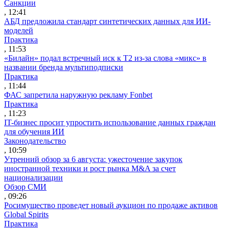
Санкции
, 12:41
АБД предложила стандарт синтетических данных для ИИ-
моделей
Практика
, 11:53
«Билайн» подал встречный иск к Т2 из-за слова «микс» в
названии бренда мультиподписки
Практика
, 11:44
ФАС запретила наружную рекламу Fonbet
Практика
, 11:23
IT-бизнес просит упростить использование данных граждан
для обучения ИИ
Законодательство
, 10:59
Утренний обзор за 6 августа: ужесточение закупок
иностранной техники и рост рынка M&A за счет
национализации
Обзор СМИ
, 09:26
Росимущество проведет новый аукцион по продаже активов
Global Spirits
Практика