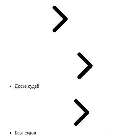
Досье судей
База судов