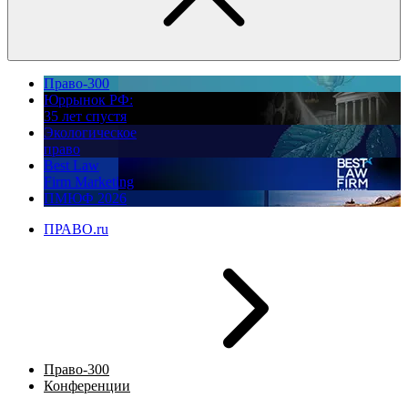
Право-300
Юррынок РФ:
35 лет спустя
Экологическое
право
Best Law
Firm Marketing
ПМЮФ 2026
ПРАВО.ru
Право-300
Конференции