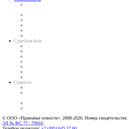
Подкаст «В здравом уме
и твёрдой памяти»
Legal Design
Банкротная панорама
Советы для литигаторов
Сговоры на торгах
Авто
Судебная база
Картотека арбитражных дел
Решения арбитражных судов
Календарь рассмотрения арбитражных дел
Досье судей
Информация о судах
RSS лента новостей
Вакансии для юристов
Сервисы
Справочно-правовая система
Casebook: мониторинг дел
и компаний
Caselook: поиск и анализ практики
CASE.ONE: управление юридической службой
© ООО «Правовые новости». 2008-2026.
Номер свидетельства
ЭЛ № ФС 77 - 79910
.
Телефон редакции:
+7 (495) 645 37 60