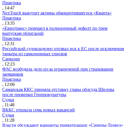
Практика
, 14:47
NexTouch выкупит активы обанкротившегося «Кванта»
Практика
, 13:35
«Евротранс» перешел в полноценный дефолт по трем
выпускам облигаций
Практика
, 12:31
Российский судовладелец отозвал иск к ЕС после исключения
танкера из санкционных списков
Санкции
, 12:23
ФАС возбудила дело из-за ограничений при страховании
заемщиков
Практика
, 12:06
Самарская ККС приняла отставку главы облсуда Шилова
после проверки Генпрокуратуры
Судьи
, 11:48
ВККС открыла семь новых вакансий
Судьи
, 11:28
Власти обсуждают варианты приватизации «Сирены-Трэвел»