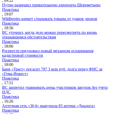
, 09:22
Путин разрешил приватизацию аэропорта Шереметьево
Практика
, 19:07
Wildberries начнет страховать товары от ударов дронов
Практика
, 18:56
ВС уточнил, когда дело можно пересмотреть по вновь
открывшимся обстоятельствам
Практика
, 18:06
Росреестр предложил новый механизм оспаривания
кадастровой стоимости
Практика
, 18:00
Банк «Траст» погасит 797,3 млн руб. долга перед ФНС за
«Гема-Инвест»
Практика
, 17:51
ВС запретил уравнивать цены участников закупок без учета
НДС
Практика
, 16:26
Аптечная сеть «36,6» выкупила 83 аптеки «Диалога»
Практика