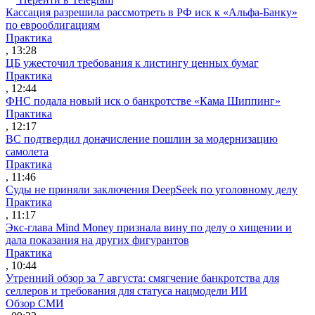
Кассация разрешила рассмотреть в РФ иск к «Альфа-Банку»
по еврооблигациям
Практика
, 13:28
ЦБ ужесточил требования к листингу ценных бумаг
Практика
, 12:44
ФНС подала новый иск о банкротстве «Кама Шиппинг»
Практика
, 12:17
ВС подтвердил доначисление пошлин за модернизацию
самолета
Практика
, 11:46
Суды не приняли заключения DeepSeek по уголовному делу
Практика
, 11:17
Экс-глава Mind Money признала вину по делу о хищении и
дала показания на других фигурантов
Практика
, 10:44
Утренний обзор за 7 августа: смягчение банкротства для
селлеров и требования для статуса нацмодели ИИ
Обзор СМИ