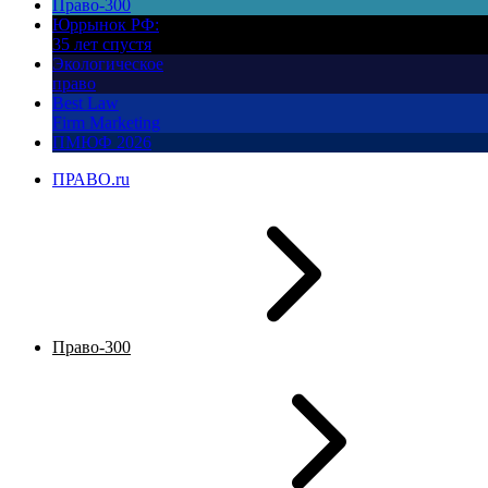
Право-300
Юррынок РФ:
35 лет спустя
Экологическое
право
Best Law
Firm Marketing
ПМЮФ 2026
ПРАВО.ru
Право-300