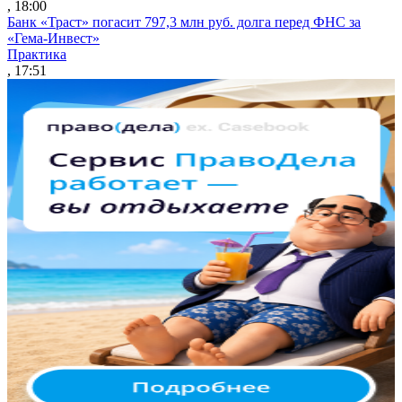
, 18:00
Банк «Траст» погасит 797,3 млн руб. долга перед ФНС за
«Гема-Инвест»
Практика
, 17:51