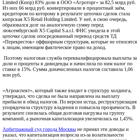
Limited (Кипр) 83% доли в ООО «Агроторг» за 82,5 млрд руб.
Из них 66 млрд руб. конвертировали в процентный заём,
кредитором по которому в результате цепочки сделок стала
кипрская X5 Retail Holding Limited. У неё, в свою очередь,
образовался долг на аналогичную сумму перед
люксембургской Х5 Capital S.a.r.l. ФНС увидела в этой
цепочке сделок опосредованный перевод средств ТД
«Перекресток» оффшорным структурам, которые не относятся
к лицам, имеющим фактическое право на доход.
Поэтому налоговая служба переквалифицировала выплаты за
доли и проценты в дивиденды и начислила по ним налог по
ставке в 15%. Сумма доначисленных налогов составила 1,06
млн руб,
«Агроаспект», который также входит в структуру холдинга,
утверждал, что сделка не была направлена на выплату
прибыли в обход налогов. По версии истца, реструктуризация
упорядочила структуру владения и повысила прозрачность. В
результате снизилась общая долговая нагрузка на группу
компаний, а рыночная капитализация увеличилась на 1,45%.
Арбитражный суд города Москвы
не принял эти доводы и
указал, что капитализация возросла из-за волатильности