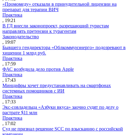
«Промомеду» отказали в принудительной лицензии на
препарат для терапии ВИЧ
Практика
, 19:21
В ГД внесли законопроект, разрешающий туристам
направлять претензии к турагентам
Законодательство
, 19:07
Бывшего гендиректора «Облкоммунэнерго» подозревают в
хищении 1 млрд руб.
Практика
, 17:59
ФАС возбудила дело против Apple
Практика
, 17:43
Минцифры хочет предустанавливать на смартфонах
системных помощников с ИИ
Практика
, 17:33
Экс-совладельца «Азбуки вкуса» заочно судят по делу о
растрате $11 млн
Практика
, 17:02
Суд не признал решение SCC по взысканию с российской
компании