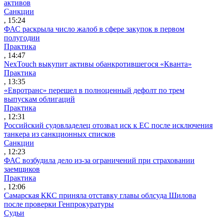
активов
Санкции
, 15:24
ФАС раскрыла число жалоб в сфере закупок в первом
полугодии
Практика
, 14:47
NexTouch выкупит активы обанкротившегося «Кванта»
Практика
, 13:35
«Евротранс» перешел в полноценный дефолт по трем
выпускам облигаций
Практика
, 12:31
Российский судовладелец отозвал иск к ЕС после исключения
танкера из санкционных списков
Санкции
, 12:23
ФАС возбудила дело из-за ограничений при страховании
заемщиков
Практика
, 12:06
Самарская ККС приняла отставку главы облсуда Шилова
после проверки Генпрокуратуры
Судьи