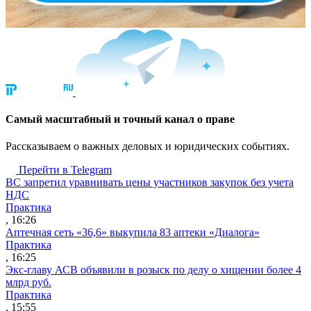
Cамый масштабный и точный канал о праве
Рассказываем о важных деловых и юридических событиях.
Перейти в Telegram
ВС запретил уравнивать цены участников закупок без учета
НДС
Практика
, 16:26
Аптечная сеть «36,6» выкупила 83 аптеки «Диалога»
Практика
, 16:25
Экс-главу АСВ объявили в розыск по делу о хищении более 4
млрд руб.
Практика
, 15:55