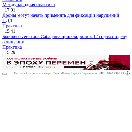
Международная практика
, 17:01
Дроны могут начать применять для фиксации нарушений
ПДД
Практика
, 15:41
Бывшего сенатора Сабадаша приговорили к 12 годам по делу
о хищении
Практика
, 15:29
Реклама
Адвокатское бюро Санкт-Петербурга «Вертикаль» ИНН 7841290773
Реклама
АО"Право.ру" ИНН: 7708095468