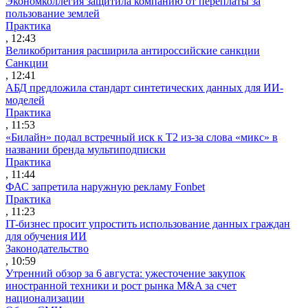
Экономколлегия защитила компанию от переплаты за
пользование землей
Практика
, 12:43
Великобритания расширила антироссийские санкции
Санкции
, 12:41
АБД предложила стандарт синтетических данных для ИИ-
моделей
Практика
, 11:53
«Билайн» подал встречный иск к Т2 из-за слова «микс» в
названии бренда мультиподписки
Практика
, 11:44
ФАС запретила наружную рекламу Fonbet
Практика
, 11:23
IT-бизнес просит упростить использование данных граждан
для обучения ИИ
Законодательство
, 10:59
Утренний обзор за 6 августа: ужесточение закупок
иностранной техники и рост рынка M&A за счет
национализации