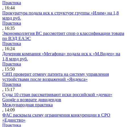
Практика
, 16:44
Прокуратура подала иск к структуре группы «Илим» на 1,8
млрд руб.
Практика
, 16:35
Экономколлегия ВС рассмотрит спор о классификации товара
по ВЭД ЕАЭС
Практика
, 16:24
Дочерняя компания «Мегафона» подала иск к «М.Видео» на
1,8 млрд руб.
Практика
, 15:50
СИП проверит отмену патента на систему управления
устройствами после возражений «Яндекса»
Практика
, 15:17
Суды 10 стран рассматривают иски российской «дочки»
Google о возврате дивидендов
Международная практика
, 14:09
ФАС раскрыла схему ограничения конкуренции в СРО
«Единство»
Практика