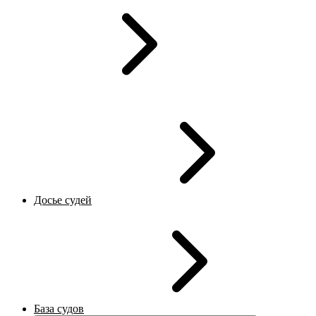
Досье судей
База судов