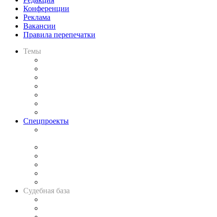
Конференции
Реклама
Вакансии
Правила перепечатки
Темы
Практика
Законодательство
Процесс
Исследования
Рынок юридических услуг
Юридическое сообщество
Важнейшие правовые темы в прессе
Спецпроекты
Подкаст «В здравом уме
и твёрдой памяти»
Legal Design
Банкротная панорама
Советы для литигаторов
Сговоры на торгах
Авто
Судебная база
Картотека арбитражных дел
Решения арбитражных судов
Календарь рассмотрения арбитражных дел