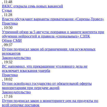
, 11:48
ВККС открыла семь новых вакансий
Судьи
, 11:28
Власти обсуждают варианты приватизации «Сирены-Трэвел»
Практика
, 10:50
Утренний обзор за 5 августа: поправки о защите контента при
обучении нейросетей и правила «социальных» СЗПК
Обзор СМИ
, 09:37
Путин подписал закон об ограничениях для осужденных
релокантов
Законодательство
, 19:32
ВС напомнил, что прекращение уголовного дела не
исключает взыскания ущерба
Практика
, 18:02
Путин освободил государство от обязательной оферты
миноритариям при передаче акций
Законодательство
, 17:16
Путин подписал закон о мониторинге цен на продукты по
всей цепочке поставок