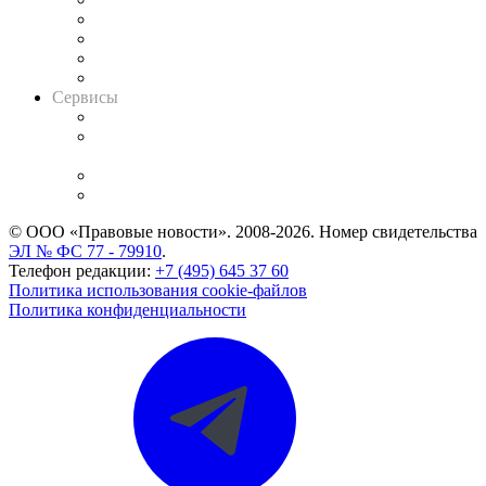
Досье судей
Информация о судах
RSS лента новостей
Вакансии для юристов
Сервисы
Справочно-правовая система
Casebook: мониторинг дел
и компаний
Caselook: поиск и анализ практики
CASE.ONE: управление юридической службой
© ООО «Правовые новости». 2008-2026.
Номер свидетельства
ЭЛ № ФС 77 - 79910
.
Телефон редакции:
+7 (495) 645 37 60
Политика использования cookie-файлов
Политика конфиденциальности