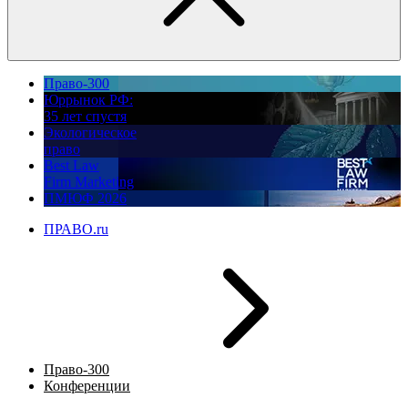
Право-300
Юррынок РФ:
35 лет спустя
Экологическое
право
Best Law
Firm Marketing
ПМЮФ 2026
ПРАВО.ru
Право-300
Конференции