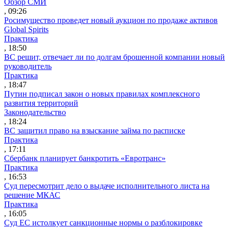
Обзор СМИ
, 09:26
Росимущество проведет новый аукцион по продаже активов
Global Spirits
Практика
, 18:50
ВС решит, отвечает ли по долгам брошенной компании новый
руководитель
Практика
, 18:47
Путин подписал закон о новых правилах комплексного
развития территорий
Законодательство
, 18:24
ВС защитил право на взыскание займа по расписке
Практика
, 17:11
Сбербанк планирует банкротить «Евротранс»
Практика
, 16:53
Суд пересмотрит дело о выдаче исполнительного листа на
решение МКАС
Практика
, 16:05
Суд ЕС истолкует санкционные нормы о разблокировке