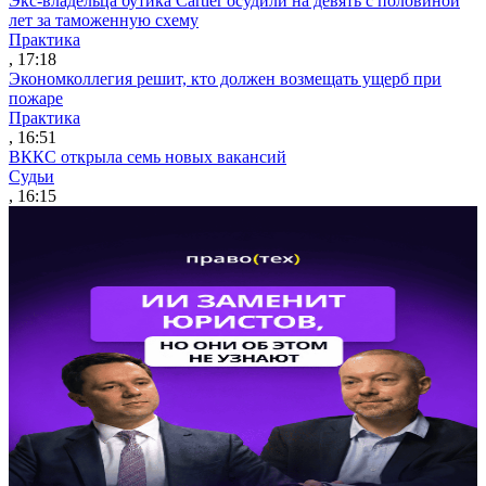
Экс-владельца бутика Cartier осудили на девять с половиной
лет за таможенную схему
Практика
, 17:18
Экономколлегия решит, кто должен возмещать ущерб при
пожаре
Практика
, 16:51
ВККС открыла семь новых вакансий
Судьи
, 16:15