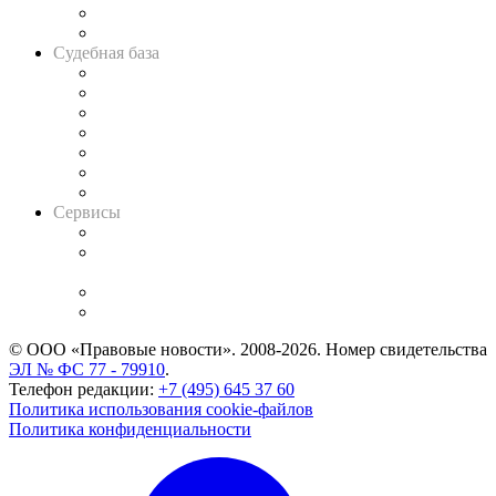
Сговоры на торгах
Авто
Судебная база
Картотека арбитражных дел
Решения арбитражных судов
Календарь рассмотрения арбитражных дел
Досье судей
Информация о судах
RSS лента новостей
Вакансии для юристов
Сервисы
Справочно-правовая система
Casebook: мониторинг дел
и компаний
Caselook: поиск и анализ практики
CASE.ONE: управление юридической службой
© ООО «Правовые новости». 2008-2026.
Номер свидетельства
ЭЛ № ФС 77 - 79910
.
Телефон редакции:
+7 (495) 645 37 60
Политика использования cookie-файлов
Политика конфиденциальности