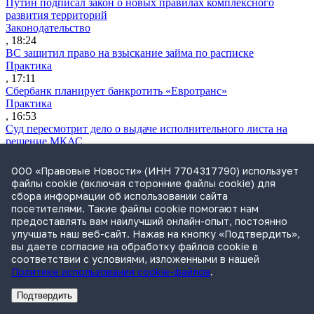
Путин подписал закон о новых правилах комплексного
развития территорий
Законодательство
, 18:24
ВС защитил право на взыскание займа по расписке
Практика
, 17:11
Сбербанк планирует банкротить «Евротранс»
Практика
, 16:53
Суд пересмотрит дело о выдаче исполнительного листа на
решение МКАС
Практика
, 16:05
ООО «Правовые Новости» (ИНН 7704317790) использует
Суд ЕС истолкует санкционные нормы о разблокировке
файлы cookie (включая сторонние файлы cookie) для
активов
сбора информации об использовании сайта
Санкции
посетителями. Такие файлы cookie помогают нам
, 15:24
предоставлять вам наилучший онлайн-опыт, постоянно
ФАС раскрыла число жалоб в сфере закупок в первом
улучшать наш веб-сайт. Нажав на кнопку «Подтвердить»,
полугодии
вы даете согласие на обработку файлов cookie в
Практика
соответствии с условиями, изложенными в нашей
, 14:47
Политике использования cookie-файлов
.
NexTouch выкупит активы обанкротившегося «Кванта»
Практика
Подтвердить
, 13:35
Реклама
Адвокатское бюро Санкт-Петербурга «Вертикаль» ИНН 7841290773
Реклама
АО"ПРАВО.РУ" ИНН: 7708095468