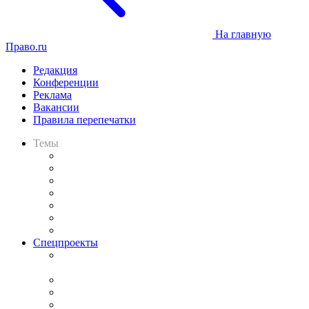
На главную
Право.ru
Редакция
Конференции
Реклама
Вакансии
Правила перепечатки
Темы
Практика
Законодательство
Процесс
Исследования
Рынок юридических услуг
Юридическое сообщество
Важнейшие правовые темы в прессе
Спецпроекты
Подкаст «В здравом уме
и твёрдой памяти»
Legal Design
Банкротная панорама
Советы для литигаторов