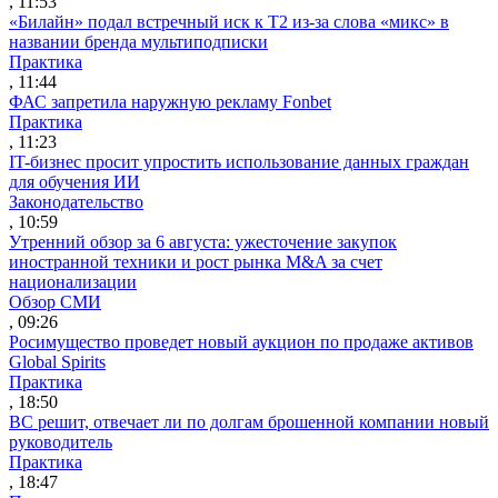
, 11:53
«Билайн» подал встречный иск к Т2 из-за слова «микс» в
названии бренда мультиподписки
Практика
, 11:44
ФАС запретила наружную рекламу Fonbet
Практика
, 11:23
IT-бизнес просит упростить использование данных граждан
для обучения ИИ
Законодательство
, 10:59
Утренний обзор за 6 августа: ужесточение закупок
иностранной техники и рост рынка M&A за счет
национализации
Обзор СМИ
, 09:26
Росимущество проведет новый аукцион по продаже активов
Global Spirits
Практика
, 18:50
ВС решит, отвечает ли по долгам брошенной компании новый
руководитель
Практика
, 18:47