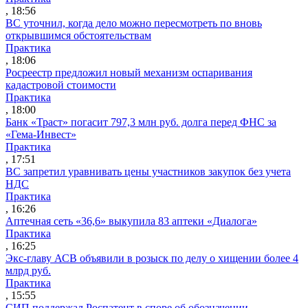
, 18:56
ВС уточнил, когда дело можно пересмотреть по вновь
открывшимся обстоятельствам
Практика
, 18:06
Росреестр предложил новый механизм оспаривания
кадастровой стоимости
Практика
, 18:00
Банк «Траст» погасит 797,3 млн руб. долга перед ФНС за
«Гема-Инвест»
Практика
, 17:51
ВС запретил уравнивать цены участников закупок без учета
НДС
Практика
, 16:26
Аптечная сеть «36,6» выкупила 83 аптеки «Диалога»
Практика
, 16:25
Экс-главу АСВ объявили в розыск по делу о хищении более 4
млрд руб.
Практика
, 15:55
СИП поддержал Роспатент в споре об обозначении