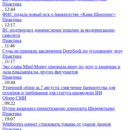
Практика
, 12:44
ФНС подала новый иск о банкротстве «Кама Шиппинг»
Практика
, 12:17
ВС подтвердил доначисление пошлин за модернизацию
самолета
Практика
, 11:46
Суды не приняли заключения DeepSeek по уголовному делу
Практика
, 11:17
Экс-глава Mind Money признала вину по делу о хищении и
дала показания на других фигурантов
Практика
, 10:44
Утренний обзор за 7 августа: смягчение банкротства для
селлеров и требования для статуса нацмодели ИИ
Обзор СМИ
, 09:22
Путин разрешил приватизацию аэропорта Шереметьево
Практика
, 19:07
Wildberries начнет страховать товары от ударов дронов
Практика