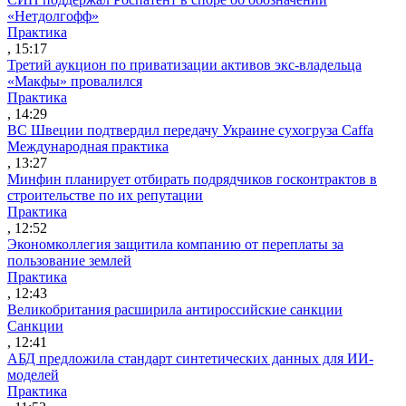
«Нетдолгофф»
Практика
, 15:17
Третий аукцион по приватизации активов экс-владельца
«Макфы» провалился
Практика
, 14:29
ВС Швеции подтвердил передачу Украине сухогруза Caffa
Международная практика
, 13:27
Минфин планирует отбирать подрядчиков госконтрактов в
строительстве по их репутации
Практика
, 12:52
Экономколлегия защитила компанию от переплаты за
пользование землей
Практика
, 12:43
Великобритания расширила антироссийские санкции
Санкции
, 12:41
АБД предложила стандарт синтетических данных для ИИ-
моделей
Практика