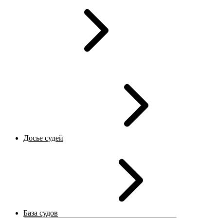
Досье судей
База судов