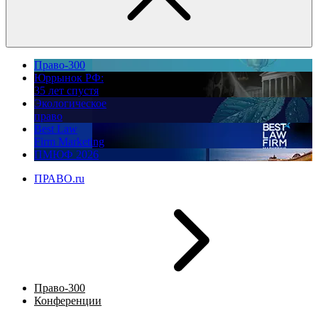
Право-300
Юррынок РФ:
35 лет спустя
Экологическое
право
Best Law
Firm Marketing
ПМЮФ 2026
ПРАВО.ru
Право-300
Конференции