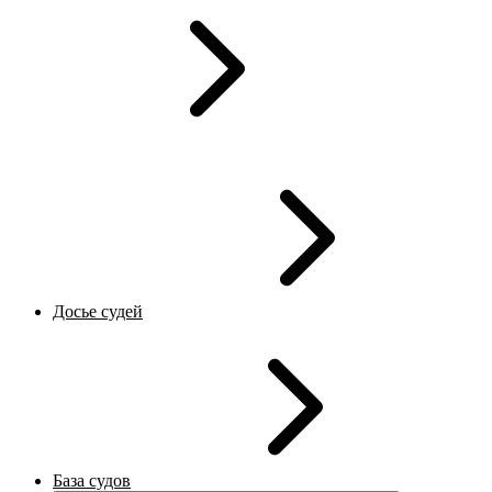
Досье судей
База судов