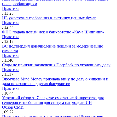
по еврооблигациям
Практика
, 13:28
ЦБ ужесточил требования к листингу ценных бумаг
Практика
, 12:44
ФНС подала новый иск о банкротстве «Кама Шиппинг»
Практика
, 12:17
ВС подтвердил доначисление пошлин за модернизацию
самолета
Практика
, 11:46
Суды не приняли заключения DeepSeek по уголовному делу
Практика
, 11:17
Экс-глава Mind Money признала вину по делу о хищении и
дала показания на других фигурантов
Практика
, 10:44
Утренний обзор за 7 августа: смягчение банкротства для
селлеров и требования для статуса нацмодели ИИ
Обзор СМИ
, 09:22
Путин разрешил приватизацию аэропорта Шереметьево