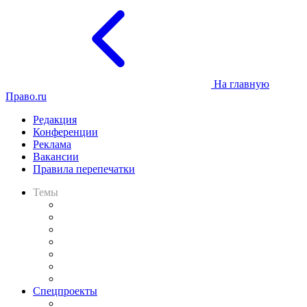
На главную
Право.ru
Редакция
Конференции
Реклама
Вакансии
Правила перепечатки
Темы
Практика
Законодательство
Процесс
Исследования
Рынок юридических услуг
Юридическое сообщество
Важнейшие правовые темы в прессе
Спецпроекты
Подкаст «В здравом уме