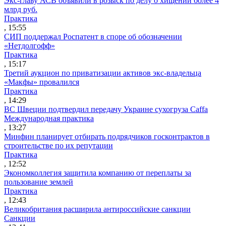
Экс-главу АСВ объявили в розыск по делу о хищении более 4
млрд руб.
Практика
, 15:55
СИП поддержал Роспатент в споре об обозначении
«Нетдолгофф»
Практика
, 15:17
Третий аукцион по приватизации активов экс-владельца
«Макфы» провалился
Практика
, 14:29
ВС Швеции подтвердил передачу Украине сухогруза Caffa
Международная практика
, 13:27
Минфин планирует отбирать подрядчиков госконтрактов в
строительстве по их репутации
Практика
, 12:52
Экономколлегия защитила компанию от переплаты за
пользование землей
Практика
, 12:43
Великобритания расширила антироссийские санкции
Санкции