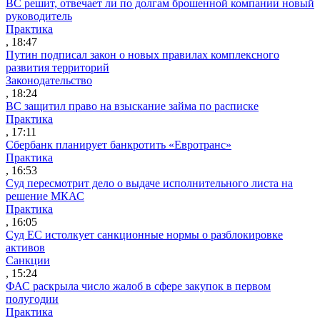
ВС решит, отвечает ли по долгам брошенной компании новый
руководитель
Практика
, 18:47
Путин подписал закон о новых правилах комплексного
развития территорий
Законодательство
, 18:24
ВС защитил право на взыскание займа по расписке
Практика
, 17:11
Сбербанк планирует банкротить «Евротранс»
Практика
, 16:53
Суд пересмотрит дело о выдаче исполнительного листа на
решение МКАС
Практика
, 16:05
Суд ЕС истолкует санкционные нормы о разблокировке
активов
Санкции
, 15:24
ФАС раскрыла число жалоб в сфере закупок в первом
полугодии
Практика