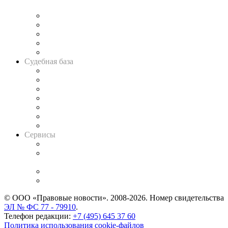
и твёрдой памяти»
Legal Design
Банкротная панорама
Советы для литигаторов
Сговоры на торгах
Авто
Судебная база
Картотека арбитражных дел
Решения арбитражных судов
Календарь рассмотрения арбитражных дел
Досье судей
Информация о судах
RSS лента новостей
Вакансии для юристов
Сервисы
Справочно-правовая система
Casebook: мониторинг дел
и компаний
Caselook: поиск и анализ практики
CASE.ONE: управление юридической службой
© ООО «Правовые новости». 2008-2026.
Номер свидетельства
ЭЛ № ФС 77 - 79910
.
Телефон редакции:
+7 (495) 645 37 60
Политика использования cookie-файлов