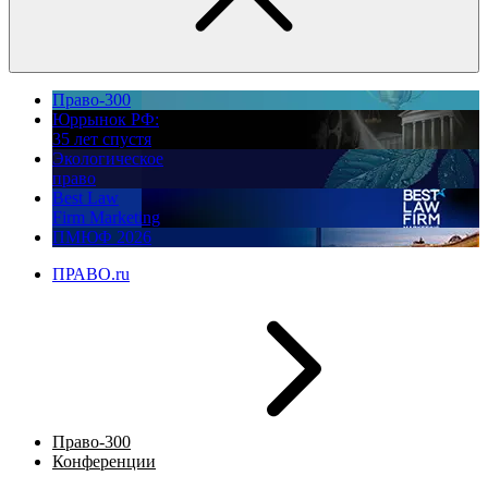
Право-300
Юррынок РФ:
35 лет спустя
Экологическое
право
Best Law
Firm Marketing
ПМЮФ 2026
ПРАВО.ru
Право-300
Конференции