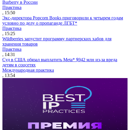
Burberry в России
Практика
, 15:50
Экс-директора Popcorn Books приговорили к четырем годам
условно по делу о пропаганде ЛГБТ*
Практика
, 15:25
Wildberries запустит программу партнерских хабов для
хранения товаров
Практика
, 14:31
Суд в США обязал выплатить Meta* $942 млн из-за вреда
детям в соцсетях
Международная практика
, 13:54