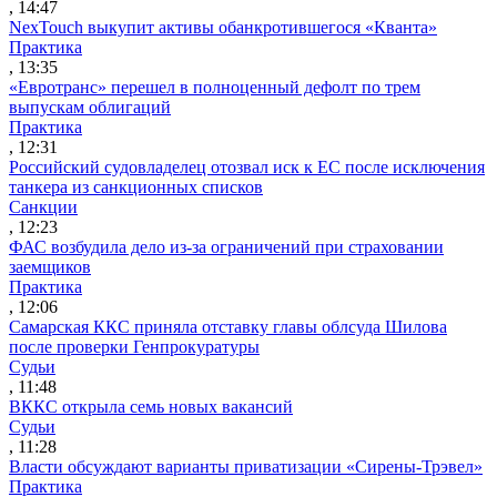
, 14:47
NexTouch выкупит активы обанкротившегося «Кванта»
Практика
, 13:35
«Евротранс» перешел в полноценный дефолт по трем
выпускам облигаций
Практика
, 12:31
Российский судовладелец отозвал иск к ЕС после исключения
танкера из санкционных списков
Санкции
, 12:23
ФАС возбудила дело из-за ограничений при страховании
заемщиков
Практика
, 12:06
Самарская ККС приняла отставку главы облсуда Шилова
после проверки Генпрокуратуры
Судьи
, 11:48
ВККС открыла семь новых вакансий
Судьи
, 11:28
Власти обсуждают варианты приватизации «Сирены-Трэвел»
Практика