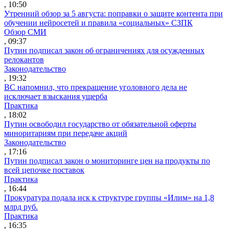
, 10:50
Утренний обзор за 5 августа: поправки о защите контента при
обучении нейросетей и правила «социальных» СЗПК
Обзор СМИ
, 09:37
Путин подписал закон об ограничениях для осужденных
релокантов
Законодательство
, 19:32
ВС напомнил, что прекращение уголовного дела не
исключает взыскания ущерба
Практика
, 18:02
Путин освободил государство от обязательной оферты
миноритариям при передаче акций
Законодательство
, 17:16
Путин подписал закон о мониторинге цен на продукты по
всей цепочке поставок
Практика
, 16:44
Прокуратура подала иск к структуре группы «Илим» на 1,8
млрд руб.
Практика
, 16:35