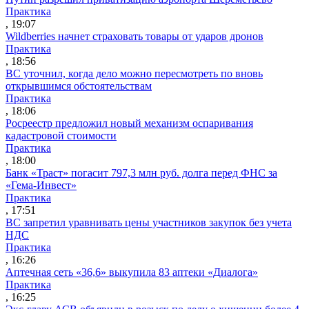
Практика
, 19:07
Wildberries начнет страховать товары от ударов дронов
Практика
, 18:56
ВС уточнил, когда дело можно пересмотреть по вновь
открывшимся обстоятельствам
Практика
, 18:06
Росреестр предложил новый механизм оспаривания
кадастровой стоимости
Практика
, 18:00
Банк «Траст» погасит 797,3 млн руб. долга перед ФНС за
«Гема-Инвест»
Практика
, 17:51
ВС запретил уравнивать цены участников закупок без учета
НДС
Практика
, 16:26
Аптечная сеть «36,6» выкупила 83 аптеки «Диалога»
Практика
, 16:25