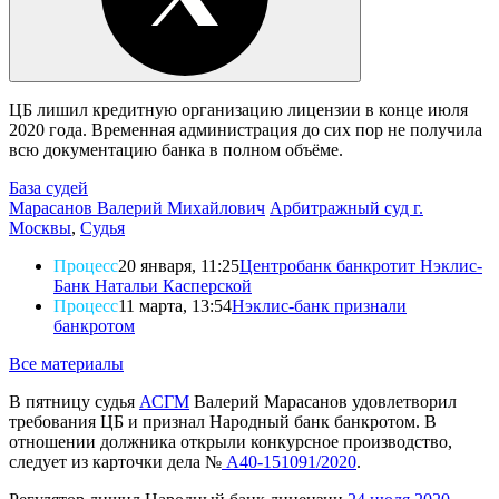
ЦБ лишил кредитную организацию лицензии в конце июля
2020 года. Временная администрация до сих пор не получила
всю документацию банка в полном объёме.
База судей
Марасанов Валерий Михайлович
Арбитражный суд г.
Москвы
,
Судья
Процесс
20 января, 11:25
Центробанк банкротит Нэклис-
Банк Натальи Касперской
Процесс
11 марта, 13:54
Нэклис-банк признали
банкротом
Все материалы
В пятницу судья
АСГМ
Валерий Марасанов удовлетворил
требования ЦБ и признал Народный банк банкротом. В
отношении должника открыли конкурсное производство,
следует из карточки дела №
А40-151091/2020
.