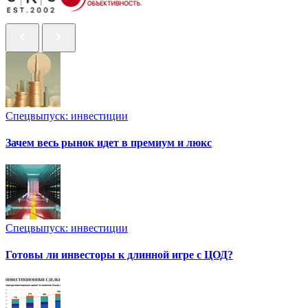
Спецвыпуск: инвестиции
Зачем весь рынок идет в премиум и люкс
Спецвыпуск: инвестиции
Готовы ли инвесторы к длинной игре с ЦОД?