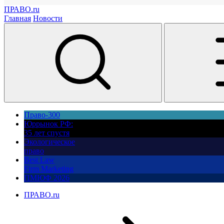
ПРАВО.ru
Главная
Новости
Право-300
Юррынок РФ:
35 лет спустя
Экологическое
право
Best Law
Firm Marketing
ПМЮФ 2026
ПРАВО.ru