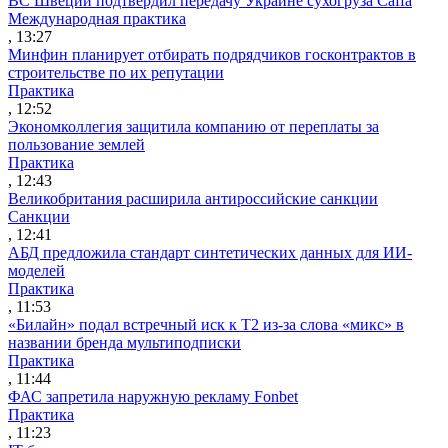
ВС Швеции подтвердил передачу Украине сухогруза Caffa
Международная практика
, 13:27
Минфин планирует отбирать подрядчиков госконтрактов в
строительстве по их репутации
Практика
, 12:52
Экономколлегия защитила компанию от переплаты за
пользование землей
Практика
, 12:43
Великобритания расширила антироссийские санкции
Санкции
, 12:41
АБД предложила стандарт синтетических данных для ИИ-
моделей
Практика
, 11:53
«Билайн» подал встречный иск к Т2 из-за слова «микс» в
названии бренда мультиподписки
Практика
, 11:44
ФАС запретила наружную рекламу Fonbet
Практика
, 11:23