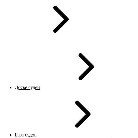
Досье судей
База судов