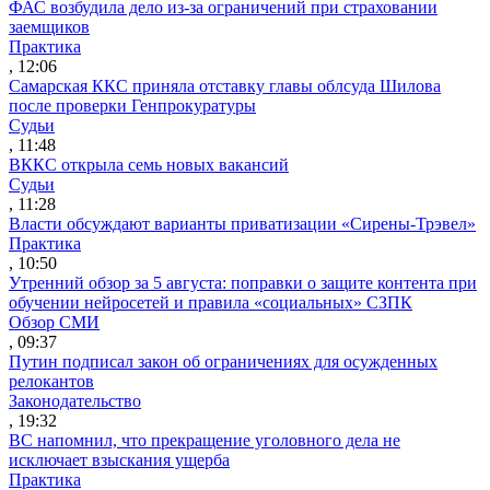
ФАС возбудила дело из-за ограничений при страховании
заемщиков
Практика
, 12:06
Самарская ККС приняла отставку главы облсуда Шилова
после проверки Генпрокуратуры
Судьи
, 11:48
ВККС открыла семь новых вакансий
Судьи
, 11:28
Власти обсуждают варианты приватизации «Сирены-Трэвел»
Практика
, 10:50
Утренний обзор за 5 августа: поправки о защите контента при
обучении нейросетей и правила «социальных» СЗПК
Обзор СМИ
, 09:37
Путин подписал закон об ограничениях для осужденных
релокантов
Законодательство
, 19:32
ВС напомнил, что прекращение уголовного дела не
исключает взыскания ущерба
Практика