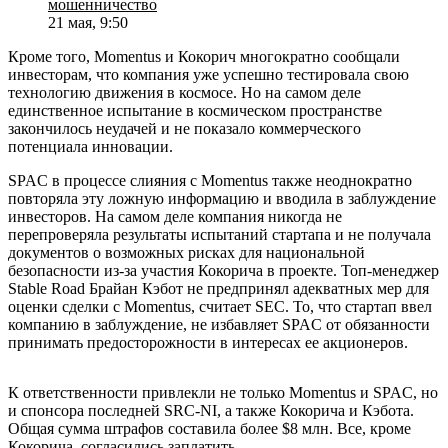
мошенничество
21 мая, 9:50
Кроме того, Momentus и Кокорич многократно сообщали
инвесторам, что компания уже успешно тестировала свою
технологию движения в космосе. Но на самом деле
единственное испытание в космическом пространстве
закончилось неудачей и не показало коммерческого
потенциала инновации.
SPAC в процессе слияния с Momentus также неоднократно
повторяла эту ложную информацию и вводила в заблуждение
инвесторов. На самом деле компания никогда не
перепроверяла результаты испытаний стартапа и не получала
документов о возможных рисках для национальной
безопасности из-за участия Кокорича в проекте. Топ-менеджер
Stable Road Брайан Кэбот не предпринял адекватных мер для
оценки сделки с Momentus, считает SEC. То, что стартап ввел
компанию в заблуждение, не избавляет SPAC от обязанности
принимать предосторожности в интересах ее акционеров.
К ответственности привлекли не только Momentus и SPAC, но
и спонсора последней SRC-NI, а также Кокорича и Кэбота.
Общая сумма штрафов составила более $8 млн. Все, кроме
Кокорича, согласились заплатить.