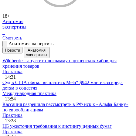
18+
Анатомия
экспертизы
Смотреть
Анатомия экспертизы
Новости
Анатомия
экспертизы
Wildberries запустит программу партнерских хабов для
хранения товаров
Практика
, 14:31
Суд в США обязал выплатить Meta* $942 млн из-за вреда
детям в соцсетях
Международная практика
, 13:54
Кассация разрешила рассмотреть в РФ иск к «Альфа-Банку»
по еврооблигациям
Практика
, 13:28
ЦБ ужесточил требования к листингу ценных бумаг
Практика