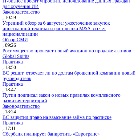
IT-бизнес просит упростить использование данных граждан
для обучения ИИ
Законодательство
, 10:59
Утренний обзор за 6 августа: ужесточение закупок
иностранной техники и рост рынка M&A за счет
национализации
Обзор СМИ
, 09:26
Росимущество проведет новый аукцион по продаже активов
Global Spirits
Практика
, 18:50
ВС решит, отвечает ли по долгам брошенной компании новый
руководитель
Практика
, 18:47
Путин подписал закон о новых правилах комплексного
развития территорий
Законодательство
, 18:24
ВС защитил право на взыскание займа по расписке
Практика
, 17:11
Сбербанк планирует банкротить «Евротранс»