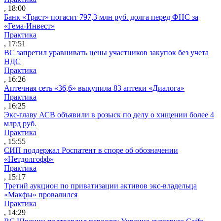
, 18:00
Банк «Траст» погасит 797,3 млн руб. долга перед ФНС за
«Гема-Инвест»
Практика
, 17:51
ВС запретил уравнивать цены участников закупок без учета
НДС
Практика
, 16:26
Аптечная сеть «36,6» выкупила 83 аптеки «Диалога»
Практика
, 16:25
Экс-главу АСВ объявили в розыск по делу о хищении более 4
млрд руб.
Практика
, 15:55
СИП поддержал Роспатент в споре об обозначении
«Нетдолгофф»
Практика
, 15:17
Третий аукцион по приватизации активов экс-владельца
«Макфы» провалился
Практика
, 14:29