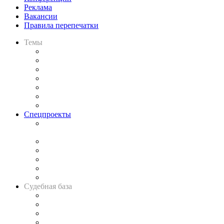
Реклама
Вакансии
Правила перепечатки
Темы
Практика
Законодательство
Процесс
Исследования
Рынок юридических услуг
Юридическое сообщество
Важнейшие правовые темы в прессе
Спецпроекты
Подкаст «В здравом уме
и твёрдой памяти»
Legal Design
Банкротная панорама
Советы для литигаторов
Сговоры на торгах
Авто
Судебная база
Картотека арбитражных дел
Решения арбитражных судов
Календарь рассмотрения арбитражных дел
Досье судей