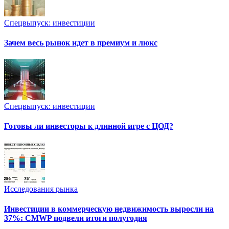
Спецвыпуск: инвестиции
Зачем весь рынок идет в премиум и люкс
Спецвыпуск: инвестиции
Готовы ли инвесторы к длинной игре с ЦОД?
Исследования рынка
Инвестиции в коммерческую недвижимость выросли на
37%: CMWP подвели итоги полугодия