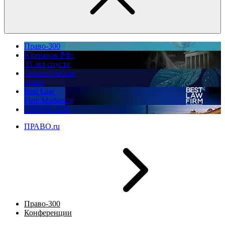
Право-300
Юррынок РФ:
35 лет спустя
Экологическое
право
Best Law
Firm Marketing
ПМЮФ 2026
ПРАВО.ru
Право-300
Конференции