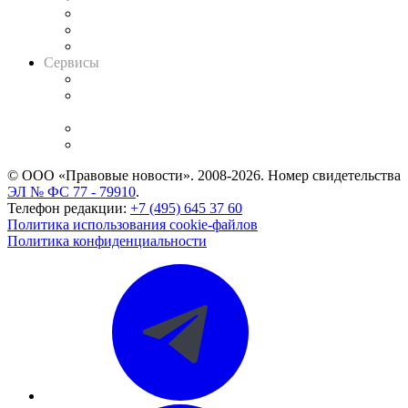
Информация о судах
RSS лента новостей
Вакансии для юристов
Сервисы
Справочно-правовая система
Casebook: мониторинг дел
и компаний
Caselook: поиск и анализ практики
CASE.ONE: управление юридической службой
© ООО «Правовые новости». 2008-2026.
Номер свидетельства
ЭЛ № ФС 77 - 79910
.
Телефон редакции:
+7 (495) 645 37 60
Политика использования cookie-файлов
Политика конфиденциальности