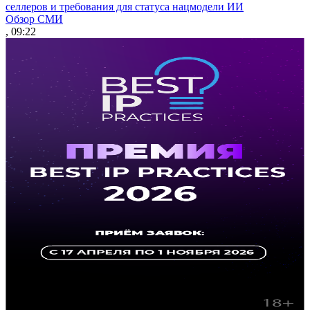
селлеров и требования для статуса нацмодели ИИ
Обзор СМИ
, 09:22