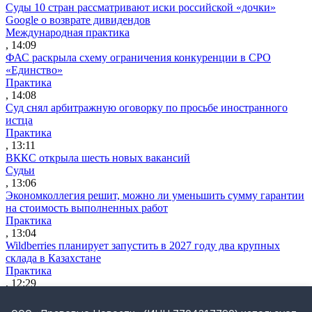
Суды 10 стран рассматривают иски российской «дочки»
Google о возврате дивидендов
Международная практика
, 14:09
ФАС раскрыла схему ограничения конкуренции в СРО
«Единство»
Практика
, 14:08
Суд снял арбитражную оговорку по просьбе иностранного
истца
Практика
, 13:11
ВККС открыла шесть новых вакансий
Судьи
, 13:06
Экономколлегия решит, можно ли уменьшить сумму гарантии
на стоимость выполненных работ
Практика
, 13:04
Wildberries планирует запустить в 2027 году два крупных
склада в Казахстане
Практика
, 12:29
ВС разъяснил, как считать срок для взыскания судебных
расходов