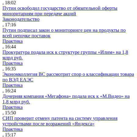
, 18:02
Путин освободил государство от обязательной оферты
миноритариям при передаче акций
Законодательство
, 17:16
Путин подписал закон о мониторинге цен на продукты по
всей цепочке поставок
Практика
, 16:44
Прокуратура подала иск к структуре группы «Илим» на 1,8
млрд руб.
Практика
, 16:35
Экономколлегия ВС рассмотрит спор о классификации товара
по ВЭД ЕАЭС
Практика
, 16:24
Дочерняя компания «Мегафона» подала иск к «М.Видео» на
1,8 млрд руб.
Практика
, 15:50
СИП проверит отмену патента на систему управления
устройствами после возражений «Яндекса»
Практика
, 15:17