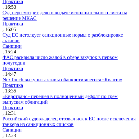
Практика
, 16:53
Суд пересмотрит дело о выдаче исполнительного листа на
решение МКАС
Практика
, 16:05
Суд ЕС истолкует санкционные нормы о разблокировке
активов
Санкции
, 15:24
ФАС раскрыла число жалоб в сфере закупок в первом
полугодии
Практика
, 14:47
NexTouch выкупит активы обанкротившегося «Кванта»
Практика
, 13:35
«Евротранс» перешел в полноценный дефолт по трем
выпускам облигаций
Практика
, 12:31
Российский судовладелец отозвал иск к ЕС после исключения
танкера из санкционных списков
Санкции
, 12:23