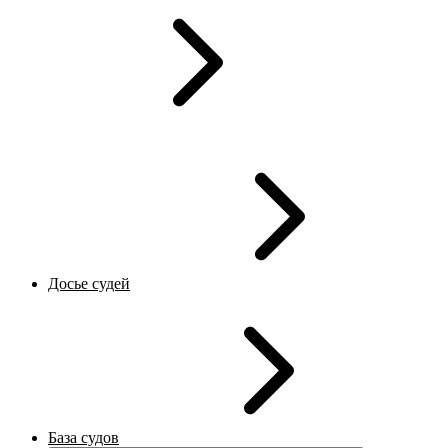
Досье судей
База судов