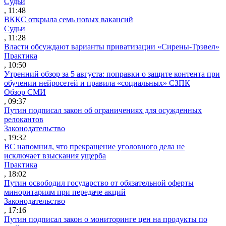
Судьи
, 11:48
ВККС открыла семь новых вакансий
Судьи
, 11:28
Власти обсуждают варианты приватизации «Сирены-Трэвел»
Практика
, 10:50
Утренний обзор за 5 августа: поправки о защите контента при
обучении нейросетей и правила «социальных» СЗПК
Обзор СМИ
, 09:37
Путин подписал закон об ограничениях для осужденных
релокантов
Законодательство
, 19:32
ВС напомнил, что прекращение уголовного дела не
исключает взыскания ущерба
Практика
, 18:02
Путин освободил государство от обязательной оферты
миноритариям при передаче акций
Законодательство
, 17:16
Путин подписал закон о мониторинге цен на продукты по