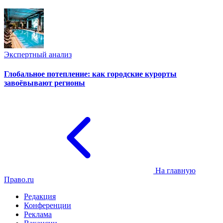
Экспертный анализ
Глобальное потепление: как городские курорты
завоёвывают регионы
На главную
Право.ru
Редакция
Конференции
Реклама