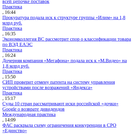
всей цепочке поставок
Практика
, 16:44
Прокуратура подала иск к структуре группы «Илим» на 1,8
млрд руб.
Практика
, 16:35
Экономколлегия ВС рассмотрит спор о классификации товара
по ВЭД ЕАЭС
Практика
, 16:24
Дочерняя компания «Мегафона» подала иск к «М.Видео» на
1,8 млрд руб.
Практика
, 15:50
СИП проверит отмену патента на систему управления
устройствами после возражений «Яндекса»
Практика
, 15:17
Суды 10 стран рассматривают иски российской «дочки»
Google о возврате дивидендов
Международная практика
, 14:09
ФАС раскрыла схему ограничения конкуренции в СРО
«Единство»