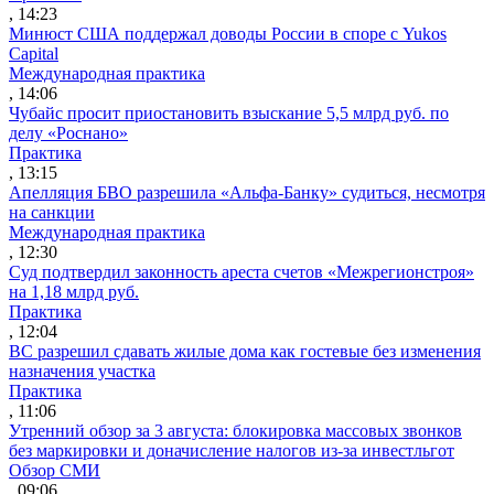
, 14:23
Минюст США поддержал доводы России в споре с Yukos
Capital
Международная практика
, 14:06
Чубайс просит приостановить взыскание 5,5 млрд руб. по
делу «Роснано»
Практика
, 13:15
Апелляция БВО разрешила «Альфа-Банку» судиться, несмотря
на санкции
Международная практика
, 12:30
Суд подтвердил законность ареста счетов «Межрегионстроя»
на 1,18 млрд руб.
Практика
, 12:04
ВС разрешил сдавать жилые дома как гостевые без изменения
назначения участка
Практика
, 11:06
Утренний обзор за 3 августа: блокировка массовых звонков
без маркировки и доначисление налогов из-за инвестльгот
Обзор СМИ
, 09:06