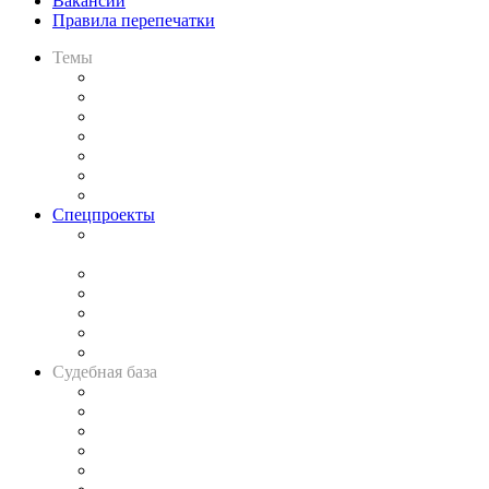
Вакансии
Правила перепечатки
Темы
Практика
Законодательство
Процесс
Исследования
Рынок юридических услуг
Юридическое сообщество
Важнейшие правовые темы в прессе
Спецпроекты
Подкаст «В здравом уме
и твёрдой памяти»
Legal Design
Банкротная панорама
Советы для литигаторов
Сговоры на торгах
Авто
Судебная база
Картотека арбитражных дел
Решения арбитражных судов
Календарь рассмотрения арбитражных дел
Досье судей
Информация о судах