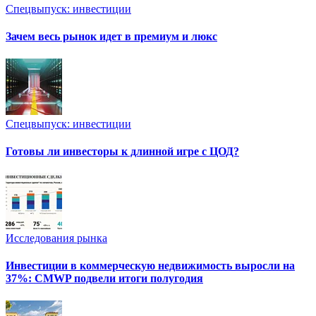
Спецвыпуск: инвестиции
Зачем весь рынок идет в премиум и люкс
Спецвыпуск: инвестиции
Готовы ли инвесторы к длинной игре с ЦОД?
Исследования рынка
Инвестиции в коммерческую недвижимость выросли на
37%: CMWP подвели итоги полугодия