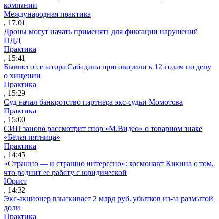
компании
Международная практика
, 17:01
Дроны могут начать применять для фиксации нарушений
ПДД
Практика
, 15:41
Бывшего сенатора Сабадаша приговорили к 12 годам по делу
о хищении
Практика
, 15:29
Суд начал банкротство партнера экс-судьи Момотова
Практика
, 15:00
СИП заново рассмотрит спор «М.Видео» о товарном знаке
«Белая пятница»
Практика
, 14:45
«Страшно — и страшно интересно»: космонавт Кикина о том,
что роднит ее работу с юридической
Юрист
, 14:32
Экс-акционер взыскивает 2 млрд руб. убытков из-за размытой
доли
Практика