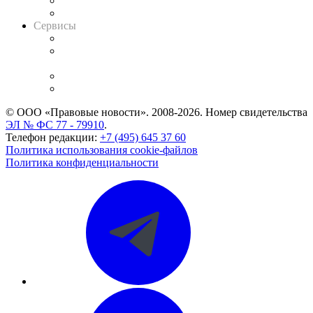
RSS лента новостей
Вакансии для юристов
Сервисы
Справочно-правовая система
Casebook: мониторинг дел
и компаний
Caselook: поиск и анализ практики
CASE.ONE: управление юридической службой
© ООО «Правовые новости». 2008-2026.
Номер свидетельства
ЭЛ № ФС 77 - 79910
.
Телефон редакции:
+7 (495) 645 37 60
Политика использования cookie-файлов
Политика конфиденциальности