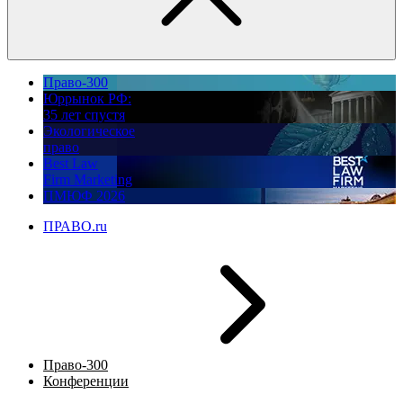
Право-300
Юррынок РФ:
35 лет спустя
Экологическое
право
Best Law
Firm Marketing
ПМЮФ 2026
ПРАВО.ru
Право-300
Конференции