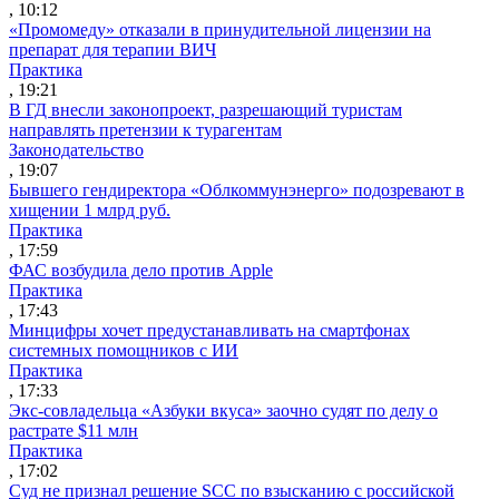
, 10:12
«Промомеду» отказали в принудительной лицензии на
препарат для терапии ВИЧ
Практика
, 19:21
В ГД внесли законопроект, разрешающий туристам
направлять претензии к турагентам
Законодательство
, 19:07
Бывшего гендиректора «Облкоммунэнерго» подозревают в
хищении 1 млрд руб.
Практика
, 17:59
ФАС возбудила дело против Apple
Практика
, 17:43
Минцифры хочет предустанавливать на смартфонах
системных помощников с ИИ
Практика
, 17:33
Экс-совладельца «Азбуки вкуса» заочно судят по делу о
растрате $11 млн
Практика
, 17:02
Суд не признал решение SCC по взысканию с российской