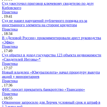
Суд ужесточил приговор ключевому свидетелю по делу
Кибовского
Практика
, 19:41
Суд не нашел нарушений публичного порядка из-за
иностранного элемента на стороне кредитора
Практика
, 18:34
В «Деловой России» прокомментировали арест руководства
«Эфко»
Практика
, 17:49
Суд обратил в доход государства 123 объекта недвижимости
«Свидетелей Иеговы»*
Практика
, 17:37
Новый владелец «Южуралзолота» начал процедуру выкупа
акций у миноритариев
Практика
, 17:36
ФНС просит прекратить банкротство «Трансаэро»
Практика
, 16:55
Обвинение запросило для Лерчек условный срок и штраф в
1,2 млрд руб.