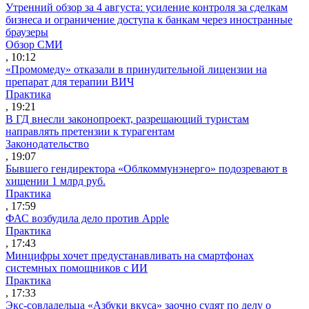
Утренний обзор за 4 августа: усиление контроля за сделкам
бизнеса и ограничение доступа к банкам через иностранные
браузеры
Обзор СМИ
, 10:12
«Промомеду» отказали в принудительной лицензии на
препарат для терапии ВИЧ
Практика
, 19:21
В ГД внесли законопроект, разрешающий туристам
направлять претензии к турагентам
Законодательство
, 19:07
Бывшего гендиректора «Облкоммунэнерго» подозревают в
хищении 1 млрд руб.
Практика
, 17:59
ФАС возбудила дело против Apple
Практика
, 17:43
Минцифры хочет предустанавливать на смартфонах
системных помощников с ИИ
Практика
, 17:33
Экс-совладельца «Азбуки вкуса» заочно судят по делу о