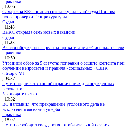
Практика
, 12:06
Самарская ККС приняла отставку главы облсуда Шилова
после проверки Генпрокуратуры
Судьи
, 11:48
ВККС открыла семь новых вакансий
Судьи
, 11:28
Власти обсуждают варианты приватизации «Сирены-Трэвел»
Практика
, 10:50
Утренний обзор за 5 августа: поправки о защите контента при
обучении нейросетей и правила «социальных» СЗПК
Обзор СМИ
, 09:37
Путин подписал закон об ограничениях для осужденных
релокантов
Законодательство
, 19:32
ВС напомнил, что прекращение уголовного дела не
исключает взыскания ущерба
Практика
, 18:02
Путин освободил государство от обязательной оферты