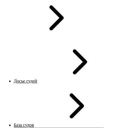
Досье судей
База судов