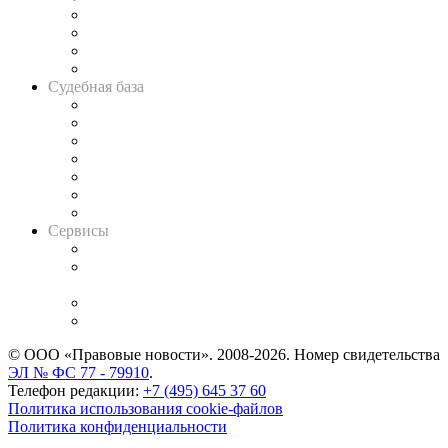
Банкротная панорама
Советы для литигаторов
Сговоры на торгах
Авто
Судебная база
Картотека арбитражных дел
Решения арбитражных судов
Календарь рассмотрения арбитражных дел
Досье судей
Информация о судах
RSS лента новостей
Вакансии для юристов
Сервисы
Справочно-правовая система
Casebook: мониторинг дел
и компаний
Caselook: поиск и анализ практики
CASE.ONE: управление юридической службой
© ООО «Правовые новости». 2008-2026.
Номер свидетельства
ЭЛ № ФС 77 - 79910
.
Телефон редакции:
+7 (495) 645 37 60
Политика использования cookie-файлов
Политика конфиденциальности