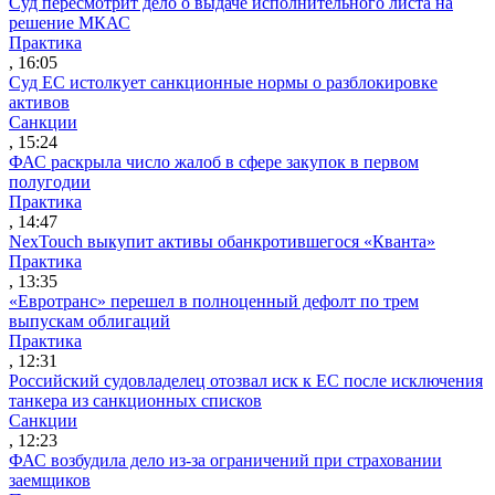
Суд пересмотрит дело о выдаче исполнительного листа на
решение МКАС
Практика
, 16:05
Суд ЕС истолкует санкционные нормы о разблокировке
активов
Санкции
, 15:24
ФАС раскрыла число жалоб в сфере закупок в первом
полугодии
Практика
, 14:47
NexTouch выкупит активы обанкротившегося «Кванта»
Практика
, 13:35
«Евротранс» перешел в полноценный дефолт по трем
выпускам облигаций
Практика
, 12:31
Российский судовладелец отозвал иск к ЕС после исключения
танкера из санкционных списков
Санкции
, 12:23
ФАС возбудила дело из-за ограничений при страховании
заемщиков