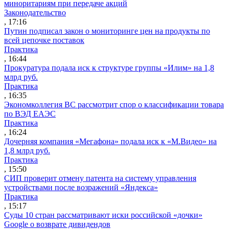
миноритариям при передаче акций
Законодательство
, 17:16
Путин подписал закон о мониторинге цен на продукты по
всей цепочке поставок
Практика
, 16:44
Прокуратура подала иск к структуре группы «Илим» на 1,8
млрд руб.
Практика
, 16:35
Экономколлегия ВС рассмотрит спор о классификации товара
по ВЭД ЕАЭС
Практика
, 16:24
Дочерняя компания «Мегафона» подала иск к «М.Видео» на
1,8 млрд руб.
Практика
, 15:50
СИП проверит отмену патента на систему управления
устройствами после возражений «Яндекса»
Практика
, 15:17
Суды 10 стран рассматривают иски российской «дочки»
Google о возврате дивидендов