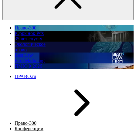
Право-300
Юррынок РФ:
35 лет спустя
Экологическое
право
Best Law
Firm Marketing
ПМЮФ 2026
ПРАВО.ru
Право-300
Конференции