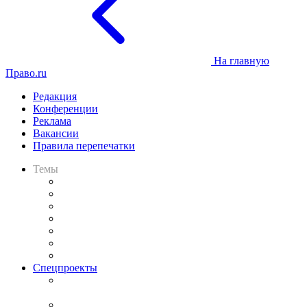
На главную
Право.ru
Редакция
Конференции
Реклама
Вакансии
Правила перепечатки
Темы
Практика
Законодательство
Процесс
Исследования
Рынок юридических услуг
Юридическое сообщество
Важнейшие правовые темы в прессе
Спецпроекты
Подкаст «В здравом уме
и твёрдой памяти»
Legal Design