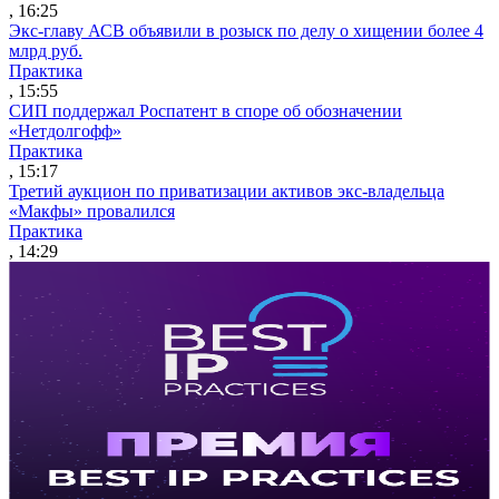
, 16:25
Экс-главу АСВ объявили в розыск по делу о хищении более 4
млрд руб.
Практика
, 15:55
СИП поддержал Роспатент в споре об обозначении
«Нетдолгофф»
Практика
, 15:17
Третий аукцион по приватизации активов экс-владельца
«Макфы» провалился
Практика
, 14:29