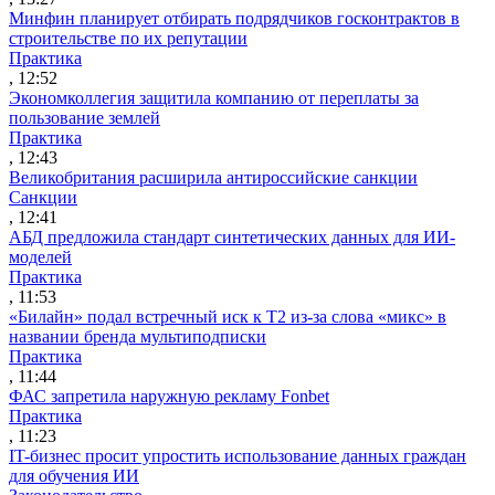
Минфин планирует отбирать подрядчиков госконтрактов в
строительстве по их репутации
Практика
, 12:52
Экономколлегия защитила компанию от переплаты за
пользование землей
Практика
, 12:43
Великобритания расширила антироссийские санкции
Санкции
, 12:41
АБД предложила стандарт синтетических данных для ИИ-
моделей
Практика
, 11:53
«Билайн» подал встречный иск к Т2 из-за слова «микс» в
названии бренда мультиподписки
Практика
, 11:44
ФАС запретила наружную рекламу Fonbet
Практика
, 11:23
IT-бизнес просит упростить использование данных граждан
для обучения ИИ