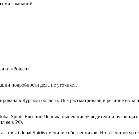
 семи компаний:
брики «Рошен»
ации подробности дела не уточняет.
рирована в Курской области. Иск рассматривали в регионе из-з
lobal Spirits Евгений Черняк, нынешние учредители и руководи
ил ее в РФ.
ктивы Global Spirits сменили собственников. Но в Генпрокурату