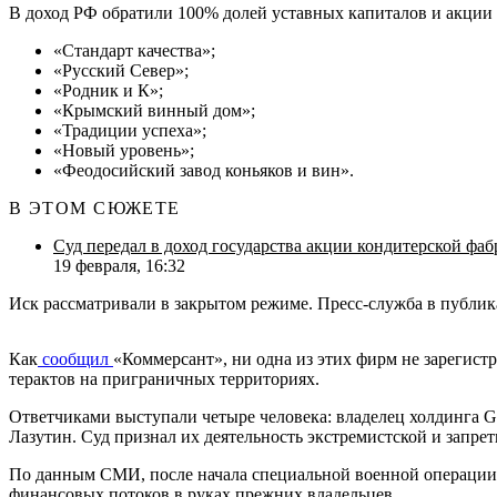
В доход РФ обратили 100% долей уставных капиталов и акции
«Стандарт качества»;
«Русский Север»;
«Родник и К»;
«Крымский винный дом»;
«Традиции успеха»;
«Новый уровень»;
«Феодосийский завод коньяков и вин».
В ЭТОМ СЮЖЕТЕ
Суд передал в доход государства акции кондитерской фа
19 февраля, 16:32
Иск рассматривали в закрытом режиме. Пресс-служба в публик
Как
сообщил
«Коммерсант», ни одна из этих фирм не зарегист
терактов на приграничных территориях.
Ответчиками выступали четыре человека: владелец холдинга G
Лазутин. Суд признал их деятельность экстремистской и запрет
По данным СМИ, после начала специальной военной операции а
финансовых потоков в руках прежних владельцев.