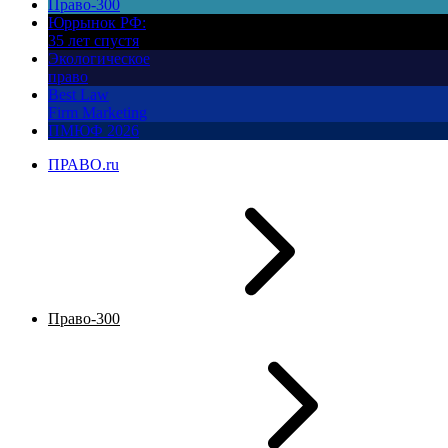
Право-300
Юррынок РФ:
35 лет спустя
Экологическое
право
Best Law
Firm Marketing
ПМЮФ 2026
ПРАВО.ru
Право-300