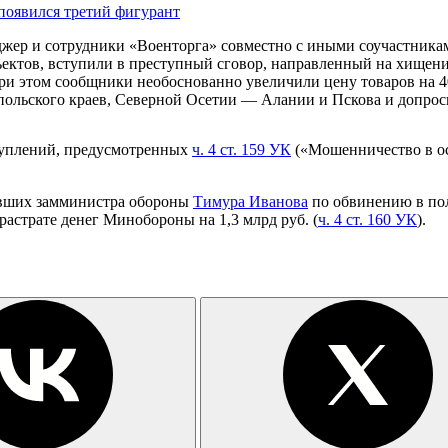
появился третий фигурант
еджер и сотрудники «Военторга» совместно с иными соучастник
ъектов, вступили в преступный сговор, направленный на хищен
При этом сообщники необоснованно увеличили цену товаров на 4
польского краев, Северной Осетии — Алании и Пскова и допроси
туплений, предусмотренных
ч. 4 ст. 159 УК
(«Мошенничество в ос
ывших замминистра обороны
Тимура Иванова
по обвинению в пол
 растрате денег Минобороны на 1,3 млрд руб. (
ч. 4 ст. 160 УК
).