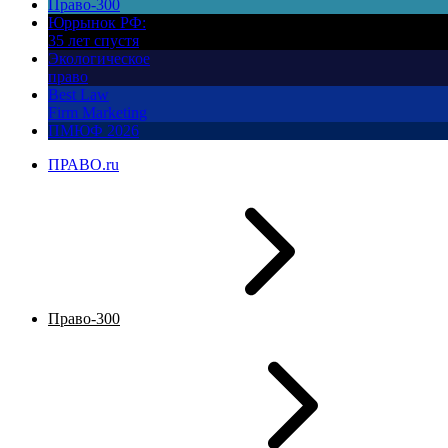
Право-300
Юррынок РФ:
35 лет спустя
Экологическое
право
Best Law
Firm Marketing
ПМЮФ 2026
ПРАВО.ru
Право-300