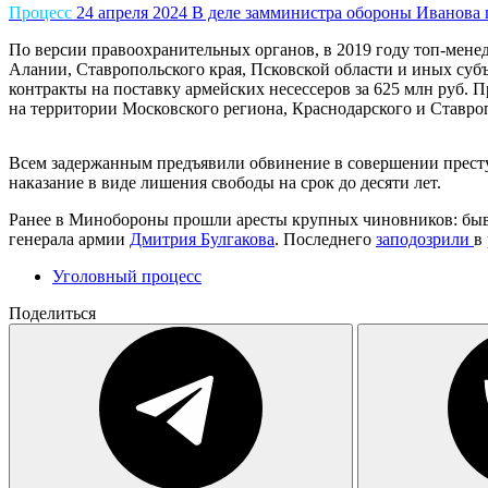
Процесс
24 апреля 2024
В деле замминистра обороны Иванова 
По версии правоохранительных органов, в 2019 году топ-мен
Алании, Ставропольского края, Псковской области и иных суб
контракты на поставку армейских несессеров за 625 млн руб. 
на территории Московского региона, Краснодарского и Ставро
Всем задержанным предъявили обвинение в совершении прес
наказание в виде лишения свободы на срок до десяти лет.
Ранее в Минобороны прошли аресты крупных чиновников: б
генерала армии
Дмитрия Булгакова
. Последнего
заподозрили
в
Уголовный процесс
Поделиться