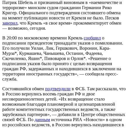
Патрик Шебель и признанный виновным в «наемничестве и
терроризме» минским судом гражданин Германии Рико
Кригер. Официального подтверждения состоявшего обмена
на момент публикации новости от Кремля не было. Песков
заверил
, что Кремль «в свое время» прокомментирует обмен
— возможно, сегодня.
В 20:00 по московскому времени Кремль
сообщил
о
подписании президентом тринадцати указов о помиловании.
Его получили Уилан, Лик, Гершкович, Воронин, Кара-
Мурза*, Курмашева, Чанышева, Останин, Фадеева,
Скочиленко, Яшин*, Пивоваров и Орлов*. «Решение о
подписании указов было принято с целью возвращения
граждан РФ, задержанных и находившихся в заключении на
территории иностранных государств», — сообщила пресс-
служба.
Состоявшийся обмен
подтвердили
в ФСБ. Там рассказали, что
в Россию вернулись восемь граждан РФ и двое
несовершеннолетних детей. «Их возвращение стало
возможным благодаря планомерной и целенаправленной
работе компетентных государственных ведомств, а также
зарубежных партнеров», — добавили в Центре общественных
связей ФСБ. По
данным
источника РИА «Новости» в одном
из российских ведомств, в Россию вернулись находившиеся в