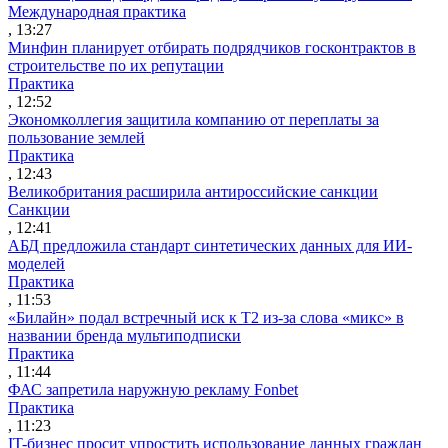
Международная практика
, 13:27
Минфин планирует отбирать подрядчиков госконтрактов в
строительстве по их репутации
Практика
, 12:52
Экономколлегия защитила компанию от переплаты за
пользование землей
Практика
, 12:43
Великобритания расширила антироссийские санкции
Санкции
, 12:41
АБД предложила стандарт синтетических данных для ИИ-
моделей
Практика
, 11:53
«Билайн» подал встречный иск к Т2 из-за слова «микс» в
названии бренда мультиподписки
Практика
, 11:44
ФАС запретила наружную рекламу Fonbet
Практика
, 11:23
IT-бизнес просит упростить использование данных граждан