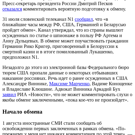
Пресс-секретарь президента России Дмитрий Песков
отказался
комментировать вероятную подготовку к обмену.
31 июля словенский телеканал N1
сообщил
, что «в
ближайшие часы между РФ, США, Германией и Беларусью
пройдет обмен». Канал утверждал, что из страны вышлют
осужденных по статье о шпионаже в пользу РФ Артема и
Анну Дульцевых. В обмене может поучаствовать гражданин
Германии Рико Кригер, приговоренный в Белоруссии к
смертной казни и в итоге помилованный Лукашенко,
предположил N1.
Незадолго до этого из электронной базы Федерального бюро
тюрем США пропали данные о некоторых отбывавших
наказание россиянах. Речь идет о ранее осужденных в США
Александре Виннике,
Максиме Марченко
, Вадиме Конощенке
и Владиславе Клюшине. Адвокат Винника Аркадий Бух
заявил
РИА «Новости», что не может комментировать слухи о
якобы обмене заключенными, «пока кое-что не произойдет».
Начало обмена
1 августа иностранные СМИ стали сообщать об
освобождении первых заключенных в рамках обмена. «По-
прежнему у меня нет никаких комментариев по этой теме», —