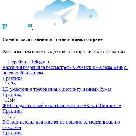
Cамый масштабный и точный канал о праве
Рассказываем о важных деловых и юридических событиях.
Перейти в Telegram
Кассация разрешила рассмотреть в РФ иск к «Альфа-Банку»
по еврооблигациям
Практика
, 13:28
ЦБ ужесточил требования к листингу ценных бумаг
Практика
, 12:44
ФНС подала новый иск о банкротстве «Кама Шиппинг»
Практика
, 12:17
ВС подтвердил доначисление пошлин за модернизацию
самолета
Практика