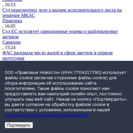
, 16:53
Суд пересмотрит дело о выдаче исполнительного листа на
решение МКАС
Практика
, 16:05
Суд ЕС истолкует санкционные нормы о разблокировке
активов
Санкции
, 15:24
ФАС раскрыла число жалоб в сфере закупок в первом
полугодии
Практика
, 14:47
ООО «Правовые Новости» (ИНН 7704317790) использует
NexTouch выкупит активы обанкротившегося «Кванта»
файлы cookie (включая сторонние файлы cookie) для
Практика
сбора информации об использовании сайта
, 13:35
посетителями. Такие файлы cookie помогают нам
«Евротранс» перешел в полноценный дефолт по трем
предоставлять вам наилучший онлайн-опыт, постоянно
выпускам облигаций
улучшать наш веб-сайт. Нажав на кнопку «Подтвердить»,
Практика
вы даете согласие на обработку файлов cookie в
, 12:31
соответствии с условиями, изложенными в нашей
Российский судовладелец отозвал иск к ЕС после исключения
Политике использования cookie-файлов
.
танкера из санкционных списков
Санкции
Подтвердить
, 12:23
Реклама
Адвокатское бюро Санкт-Петербурга «Вертикаль» ИНН 7841290773
Реклама
АО"ПРАВО.РУ" ИНН: 7708095468
ФАС возбудила дело из-за ограничений при страховании