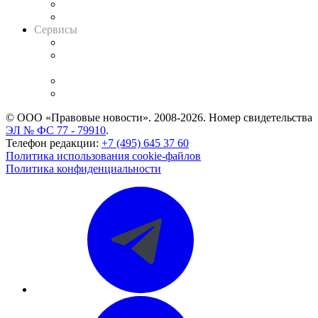
RSS лента новостей
Вакансии для юристов
Сервисы
Справочно-правовая система
Casebook: мониторинг дел
и компаний
Caselook: поиск и анализ практики
CASE.ONE: управление юридической службой
© ООО «Правовые новости». 2008-2026.
Номер свидетельства
ЭЛ № ФС 77 - 79910
.
Телефон редакции:
+7 (495) 645 37 60
Политика использования cookie-файлов
Политика конфиденциальности