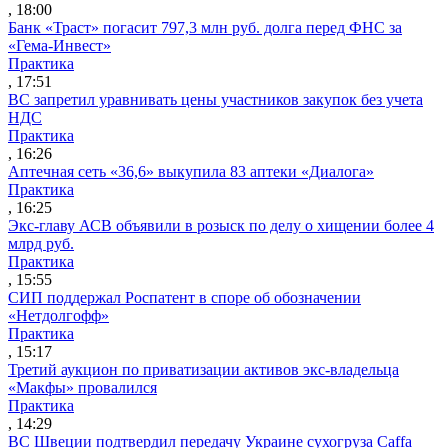
, 18:00
Банк «Траст» погасит 797,3 млн руб. долга перед ФНС за
«Гема-Инвест»
Практика
, 17:51
ВС запретил уравнивать цены участников закупок без учета
НДС
Практика
, 16:26
Аптечная сеть «36,6» выкупила 83 аптеки «Диалога»
Практика
, 16:25
Экс-главу АСВ объявили в розыск по делу о хищении более 4
млрд руб.
Практика
, 15:55
СИП поддержал Роспатент в споре об обозначении
«Нетдолгофф»
Практика
, 15:17
Третий аукцион по приватизации активов экс-владельца
«Макфы» провалился
Практика
, 14:29
ВС Швеции подтвердил передачу Украине сухогруза Caffa