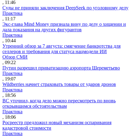
, 11:46
Суды не приняли заключения DeepSeek по уголовному делу
Практика
, 11:17
Экс-глава Mind Money признала вину по делу о хищении и
дала показания на других фигурантов
Практика
, 10:44
Утренний обзор за 7 августа: смягчение банкротства для
селлеров и требования для статуса нацмодели ИИ
Обзор СМИ
, 09:22
Путин разрешил приватизацию аэропорта Шереметьево
Практика
, 19:07
Wildberries начнет страховать товары от ударов дронов
Практика
, 18:56
ВС уточнил, когда дело можно пересмотреть по вновь
открывшимся обстоятельствам
Практика
, 18:06
Росреестр предложил новый механизм оспаривания
кадастровой стоимости
Практика