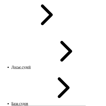
Досье судей
База судов