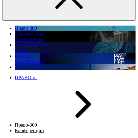
Право-300
Юррынок РФ:
35 лет спустя
Экологическое
право
Best Law
Firm Marketing
ПМЮФ 2026
ПРАВО.ru
Право-300
Конференции