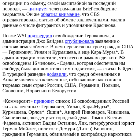
операции по обмену, самой масштабной за последний
период», —
цитирует
телеграм-канал Brief сообщение
ведомства. Он же
обратил внимание
, что CBS
отредактировала статью об обмене заключенными, удалив
данные о числе фигурантов и упоминание Красикова.
Позже WSJ
подтвердил
освобождение Гершковича, а
администрация Джо Байдена
опубликовала
заявление о
состоявшемся обмене. В нем перечислены трое граждан США
— Гершкович, Уилан и Курмашева, а еще Кара-Мурза*. В
администрации отметили, что всего в рамках сделки с РФ
освобождены 16 человек. «Сделка, которая обеспечила им
свободу, была дипломатическим подвигом», — сказал Байден.
В турецкой разведке
добавили
, что среди обменянных в
Анкаре числятся заключенные, отбывавшие наказание в
тюрьмах семи стран: России, США, Германии, Польши,
Словении, Норвегии и Белоруссии.
«Коммерсант»
приводит
список 16 освобожденных Россией
экс-заключенных: Гершкович, Уилан, Кара-Мурза*,
Курмашева, Орлов*, Яшин*, Андрей Пивоваров, Чанышева,
Скочиленко, экс-депутат городской думы Томска Ксения
Фадеева, активист Вадим Останин, Лик, петербургский юрист
Герман Мойжес, политолг Демури (Дитер) Воронин,
гражданин Германии, обвиняемый в контрабанде наркотиков