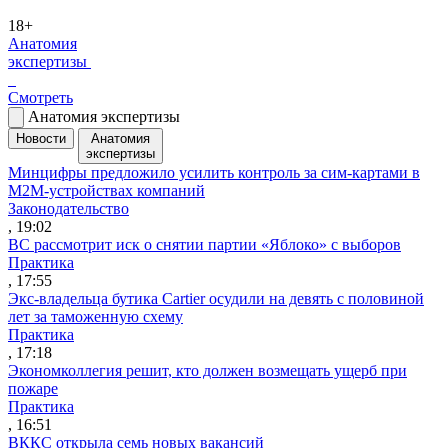
18+
Анатомия
экспертизы
Смотреть
Анатомия экспертизы
Новости
Анатомия
экспертизы
Минцифры предложило усилить контроль за сим-картами в
M2M-устройствах компаний
Законодательство
, 19:02
ВС рассмотрит иск о снятии партии «Яблоко» с выборов
Практика
, 17:55
Экс-владельца бутика Cartier осудили на девять с половиной
лет за таможенную схему
Практика
, 17:18
Экономколлегия решит, кто должен возмещать ущерб при
пожаре
Практика
, 16:51
ВККС открыла семь новых вакансий