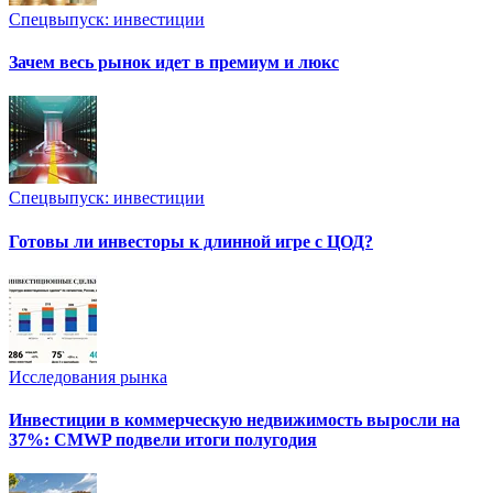
Спецвыпуск: инвестиции
Зачем весь рынок идет в премиум и люкс
Спецвыпуск: инвестиции
Готовы ли инвесторы к длинной игре с ЦОД?
Исследования рынка
Инвестиции в коммерческую недвижимость выросли на
37%: CMWP подвели итоги полугодия