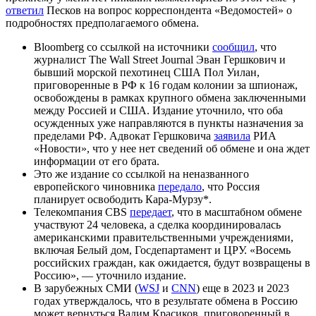
ответил
Песков на вопрос корреспондента «Ведомостей» о
подробностях предполагаемого обмена.
Bloomberg со ссылкой на источники
сообщил
, что
журналист The Wall Street Journal Эван Гершкович и
бывший морской пехотинец США Пол Уилан,
приговоренные в РФ к 16 годам колонии за шпионаж,
освобождены в рамках крупного обмена заключенными
между Россией и США. Издание уточнило, что оба
осужденных уже направляются в пункты назначения за
пределами РФ. Адвокат Гершковича
заявила
РИА
«Новости», что у нее нет сведений об обмене и она ждет
информации от его брата.
Это же издание со ссылкой на неназванного
европейского чиновника
передало
, что Россия
планирует освободить Кара-Мурзу*.
Телекомпания CBS
передает
, что в масштабном обмене
участвуют 24 человека, а сделка координировалась
американскими правительственными учреждениями,
включая Белый дом, Госдепартамент и ЦРУ. «Восемь
российских граждан, как ожидается, будут возвращены в
Россию», — уточнило издание.
В зарубежных СМИ (
WSJ
и
CNN
) еще в 2023 и 2023
годах утверждалось, что в результате обмена в Россию
может вернуться Вадим Красиков, приговоренный в