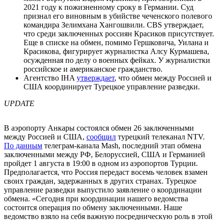
2021 году к пожизненному сроку в Германии. Суд
признал его виновным в убийстве чеченского полевого
командира Зелимхана Хангошвили. CBS утверждает,
что среди заключенных россиян Красиков присутствует.
Еще в списке на обмен, помимо Гершковича, Уилана и
Красикова, фигурирует журналистка Алсу Курмашева,
осужденная по делу о военных фейках. У журналистки
российское и американское гражданство.
Агентство IHA
утверждает
, что обмен между Россией и
США координирует Турецкое управление разведки.
UPDATE
В аэропорту Анкары состоялся обмен 26 заключенными
между Россией и США,
сообщил
турецкий телеканал NTV.
По данным
телеграм-канала Mash, последний этап обмена
заключенными между РФ, Белоруссией, США и Германией
пройдет 1 августа в 19:00 в одном из аэропортов Турции.
Предполагается, что Россия передаст восемь человек взамен
своих граждан, задержанных в других странах. Турецкое
управление разведки выпустило заявление о координации
обмена. «Сегодня при координации нашего ведомства
состоится операция по обмену заключенными. Наше
ведомство взяло на себя важную посредническую роль в этой