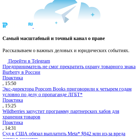
Cамый масштабный и точный канал о праве
Рассказываем о важных деловых и юридических событиях.
Перейти в Telegram
Предприниматель не смог прекратить охрану товарного знака
Burberry в России
Практика
, 15:50
Экс-директора Popcorn Books приговорили к четырем годам
условно по делу о пропаганде ЛГБТ*
Практика
, 15:25
Wildberries запустит программу партнерских хабов для
хранения товаров
Практика
, 14:31
Суд в США обязал выплатить Meta* $942 млн из-за вреда