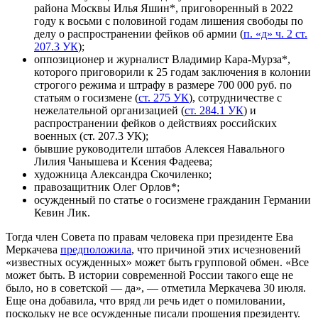
района Москвы Илья Яшин*, приговоренный в 2022
году к восьми с половиной годам лишения свободы по
делу о распространении фейков об армии (
п. «д» ч. 2 ст.
207.3 УК
);
оппозиционер и журналист Владимир Кара-Мурза*,
которого приговорили к 25 годам заключения в колонии
строгого режима и штрафу в размере 700 000 руб. по
статьям о госизмене (
ст. 275 УК
), сотрудничестве с
нежелательной организацией (
ст. 284.1 УК
) и
распространении фейков о действиях российских
военных (ст. 207.3 УК);
бывшие руководители штабов Алексея Навального
Лилия Чанышева и Ксения Фадеева;
художница Александра Скочиленко;
правозащитник Олег Орлов*;
осужденный по статье о госизмене гражданин Германии
Кевин Лик.
Тогда член Совета по правам человека при президенте Ева
Меркачева
предположила
, что причиной этих исчезновений
«известных осужденных» может быть групповой обмен. «Все
может быть. В истории современной России такого еще не
было, но в советской — да», — отметила Меркачева 30 июля.
Еще она добавила, что вряд ли речь идет о помиловании,
поскольку не все осужденные писали прошения президенту.