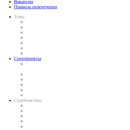
Вакансии
Правила перепечатки
Темы
Практика
Законодательство
Процесс
Исследования
Рынок юридических услуг
Юридическое сообщество
Важнейшие правовые темы в прессе
Спецпроекты
Подкаст «В здравом уме
и твёрдой памяти»
Legal Design
Банкротная панорама
Советы для литигаторов
Сговоры на торгах
Авто
Судебная база
Картотека арбитражных дел
Решения арбитражных судов
Календарь рассмотрения арбитражных дел
Досье судей
Информация о судах