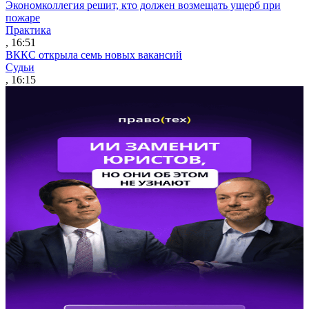
Экономколлегия решит, кто должен возмещать ущерб при
пожаре
Практика
, 16:51
ВККС открыла семь новых вакансий
Судьи
, 16:15