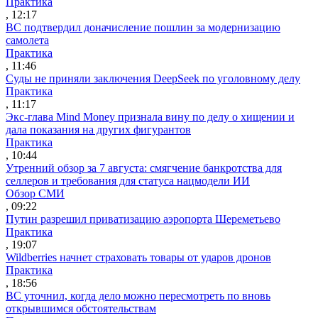
Практика
, 12:17
ВС подтвердил доначисление пошлин за модернизацию
самолета
Практика
, 11:46
Суды не приняли заключения DeepSeek по уголовному делу
Практика
, 11:17
Экс-глава Mind Money признала вину по делу о хищении и
дала показания на других фигурантов
Практика
, 10:44
Утренний обзор за 7 августа: смягчение банкротства для
селлеров и требования для статуса нацмодели ИИ
Обзор СМИ
, 09:22
Путин разрешил приватизацию аэропорта Шереметьево
Практика
, 19:07
Wildberries начнет страховать товары от ударов дронов
Практика
, 18:56
ВС уточнил, когда дело можно пересмотреть по вновь
открывшимся обстоятельствам