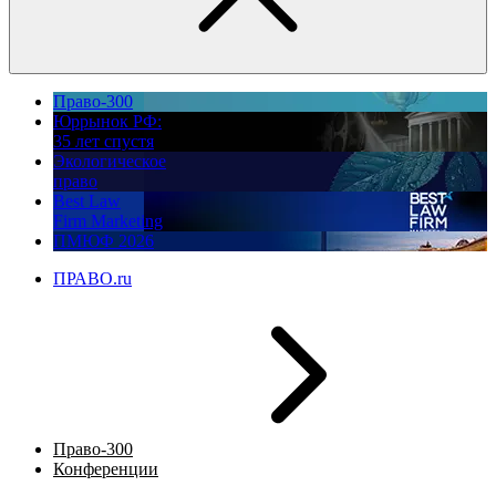
Право-300
Юррынок РФ:
35 лет спустя
Экологическое
право
Best Law
Firm Marketing
ПМЮФ 2026
ПРАВО.ru
Право-300
Конференции