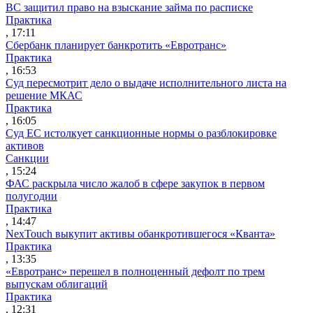
ВС защитил право на взыскание займа по расписке
Практика
, 17:11
Сбербанк планирует банкротить «Евротранс»
Практика
, 16:53
Суд пересмотрит дело о выдаче исполнительного листа на
решение МКАС
Практика
, 16:05
Суд ЕС истолкует санкционные нормы о разблокировке
активов
Санкции
, 15:24
ФАС раскрыла число жалоб в сфере закупок в первом
полугодии
Практика
, 14:47
NexTouch выкупит активы обанкротившегося «Кванта»
Практика
, 13:35
«Евротранс» перешел в полноценный дефолт по трем
выпускам облигаций
Практика
, 12:31