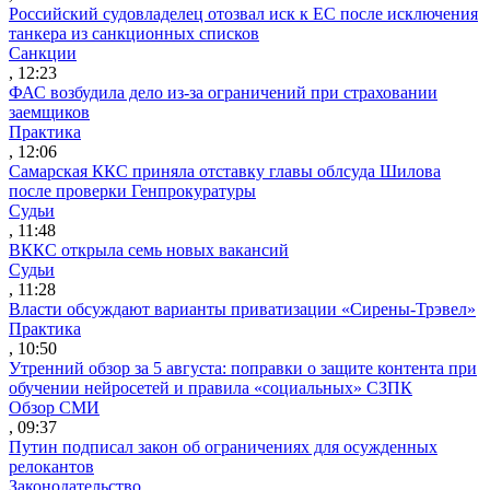
Российский судовладелец отозвал иск к ЕС после исключения
танкера из санкционных списков
Санкции
, 12:23
ФАС возбудила дело из-за ограничений при страховании
заемщиков
Практика
, 12:06
Самарская ККС приняла отставку главы облсуда Шилова
после проверки Генпрокуратуры
Судьи
, 11:48
ВККС открыла семь новых вакансий
Судьи
, 11:28
Власти обсуждают варианты приватизации «Сирены-Трэвел»
Практика
, 10:50
Утренний обзор за 5 августа: поправки о защите контента при
обучении нейросетей и правила «социальных» СЗПК
Обзор СМИ
, 09:37
Путин подписал закон об ограничениях для осужденных
релокантов
Законодательство