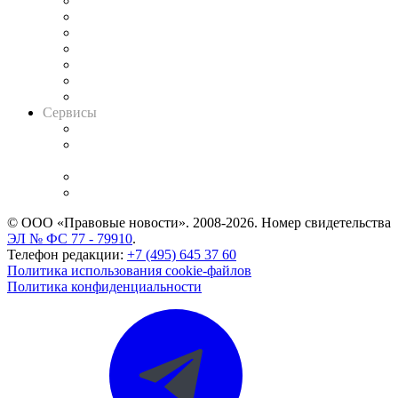
Картотека арбитражных дел
Решения арбитражных судов
Календарь рассмотрения арбитражных дел
Досье судей
Информация о судах
RSS лента новостей
Вакансии для юристов
Сервисы
Справочно-правовая система
Casebook: мониторинг дел
и компаний
Caselook: поиск и анализ практики
CASE.ONE: управление юридической службой
© ООО «Правовые новости». 2008-2026.
Номер свидетельства
ЭЛ № ФС 77 - 79910
.
Телефон редакции:
+7 (495) 645 37 60
Политика использования cookie-файлов
Политика конфиденциальности