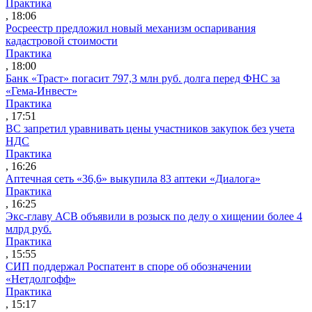
Практика
, 18:06
Росреестр предложил новый механизм оспаривания
кадастровой стоимости
Практика
, 18:00
Банк «Траст» погасит 797,3 млн руб. долга перед ФНС за
«Гема-Инвест»
Практика
, 17:51
ВС запретил уравнивать цены участников закупок без учета
НДС
Практика
, 16:26
Аптечная сеть «36,6» выкупила 83 аптеки «Диалога»
Практика
, 16:25
Экс-главу АСВ объявили в розыск по делу о хищении более 4
млрд руб.
Практика
, 15:55
СИП поддержал Роспатент в споре об обозначении
«Нетдолгофф»
Практика
, 15:17