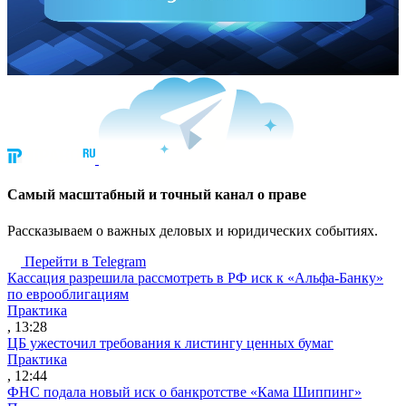
Cамый масштабный и точный канал о праве
Рассказываем о важных деловых и юридических событиях.
Перейти в Telegram
Кассация разрешила рассмотреть в РФ иск к «Альфа-Банку»
по еврооблигациям
Практика
, 13:28
ЦБ ужесточил требования к листингу ценных бумаг
Практика
, 12:44
ФНС подала новый иск о банкротстве «Кама Шиппинг»