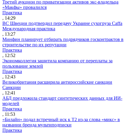
Третий аукцион по приватизации активов экс-владельца
«Макфы» провалился
Практика
, 14:29
ВС Швеции подтвердил передачу Украине сухогруза Caffa
Международная практика
, 13:27
Минфин планирует отбирать подрядчиков госконтрактов в
строительстве по их репутации
Практика
, 12:52
Экономколлегия защитила компанию от переплаты за
пользование землей
Практика
, 12:43
Великобритания расширила антироссийские санкции
Санкции
, 12:41
АБД предложила стандарт синтетических данных для ИИ-
моделей
Практика
, 11:53
«Билайн» подал встречный иск к Т2 из-за слова «микс» в
названии бренда мультиподписки
Практика