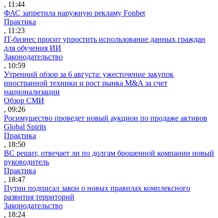
, 11:44
ФАС запретила наружную рекламу Fonbet
Практика
, 11:23
IT-бизнес просит упростить использование данных граждан
для обучения ИИ
Законодательство
, 10:59
Утренний обзор за 6 августа: ужесточение закупок
иностранной техники и рост рынка M&A за счет
национализации
Обзор СМИ
, 09:26
Росимущество проведет новый аукцион по продаже активов
Global Spirits
Практика
, 18:50
ВС решит, отвечает ли по долгам брошенной компании новый
руководитель
Практика
, 18:47
Путин подписал закон о новых правилах комплексного
развития территорий
Законодательство
, 18:24