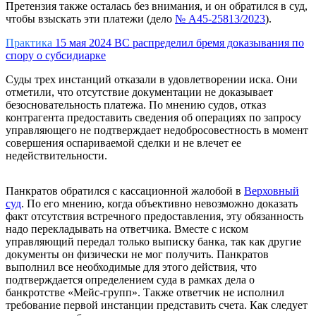
Претензия также осталась без внимания, и он обратился в суд,
чтобы взыскать эти платежи (дело
№ А45-25813/2023
).
Практика
15 мая 2024
ВС распределил бремя доказывания по
спору о субсидиарке
Суды трех инстанций отказали в удовлетворении иска. Они
отметили, что отсутствие документации не доказывает
безосновательность платежа. По мнению судов, отказ
контрагента предоставить сведения об операциях по запросу
управляющего не подтверждает недобросовестность в момент
совершения оспариваемой сделки и не влечет ее
недействительности.
Панкратов обратился с кассационной жалобой в
Верховный
суд
. По его мнению, когда объективно невозможно доказать
факт отсутствия встречного предоставления, эту обязанность
надо перекладывать на ответчика. Вместе с иском
управляющий передал только выписку банка, так как другие
документы он физически не мог получить. Панкратов
выполнил все необходимые для этого действия, что
подтверждается определением суда в рамках дела о
банкротстве «Мейс-групп». Также ответчик не исполнил
требование первой инстанции представить счета. Как следует