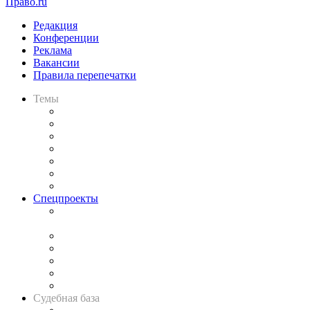
Право.ru
Редакция
Конференции
Реклама
Вакансии
Правила перепечатки
Темы
Практика
Законодательство
Процесс
Исследования
Рынок юридических услуг
Юридическое сообщество
Важнейшие правовые темы в прессе
Спецпроекты
Подкаст «В здравом уме
и твёрдой памяти»
Legal Design
Банкротная панорама
Советы для литигаторов
Сговоры на торгах
Авто
Судебная база