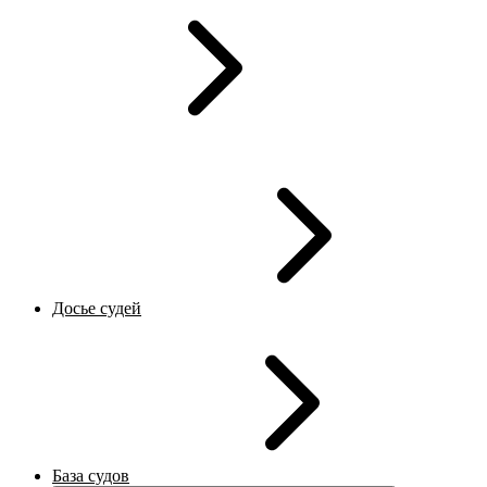
Досье судей
База судов