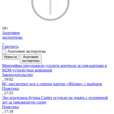
18+
Анатомия
экспертизы
Смотреть
Анатомия экспертизы
Новости
Анатомия
экспертизы
Минцифры предложило усилить контроль за сим-картами в
M2M-устройствах компаний
Законодательство
, 19:02
ВС рассмотрит иск о снятии партии «Яблоко» с выборов
Практика
, 17:55
Экс-владельца бутика Cartier осудили на девять с половиной
лет за таможенную схему
Практика
, 17:18