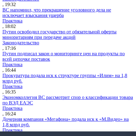
, 19:32
ВС напомнил, что прекращение уголовного дела не
исключает взыскания ущерба
Практика
, 18:02
Путин освободил государство от обязательной оферты
миноритариям при передаче акций
Законодательство
, 17:16
Путин подписал закон о мониторинге цен на продукты по
всей цепочке поставок
Практика
, 16:44
Прокуратура подала иск к структуре группы «Илим» на 1,8
млрд руб.
Практика
, 16:35
Экономколлегия ВС рассмотрит спор о классификации товара
по ВЭД ЕАЭС
Практика
, 16:24
Дочерняя компания «Мегафона» подала иск к «М.Видео» на
1,8 млрд руб.
Практика
, 15:50