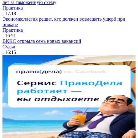
лет за таможенную схему
Практика
, 17:18
Экономколлегия решит, кто должен возмещать ущерб при
пожаре
Практика
, 16:51
ВККС открыла семь новых вакансий
Судьи
, 16:15