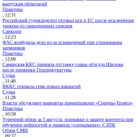
выпускам облигаций
Практика
, 12:31
Российский судовладелец отозвал иск к ЕС после исключения
танкера из санкционных списков
Санкции
, 12:23
ФАС возбудила дело из-за ограничений при страховании
заемщиков
Практика
, 12:06
Самарская ККС приняла отставку главы облсуда Шилова
после проверки Генпрокуратуры
Судьи
, 11:48
ВККС открыла семь новых вакансий
Судьи
, 11:28
Власти обсуждают варианты приватизации «Сирены-Трэвел»
Практика
, 10:50
Утренний обзор за 5 августа: поправки о защите контента при
обучении нейросетей и правила «социальных» СЗПК
Обзор СМИ
, 09:37