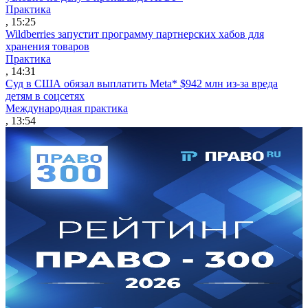
Практика
, 15:25
Wildberries запустит программу партнерских хабов для
хранения товаров
Практика
, 14:31
Суд в США обязал выплатить Meta* $942 млн из-за вреда
детям в соцсетях
Международная практика
, 13:54