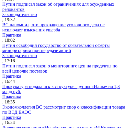
Путин подписал закон об ограничениях для осужденных
релокантов
Законодательство
, 19:32
ВС напомнил, что прекращение уголовного дела не
исключает взыскания ущерба
Практика
, 18:02
Путин освободил государство от обязательной оферты
миноритариям при передаче акций
Законодательство
, 17:16
Путин подписал закон о мониторинге цен на продукты по
всей цепочке поставок
Практика
, 16:44
Прокуратура подала иск к структуре группы «Илим» на 1,8
млрд руб.
Практика
, 16:35
Экономколлегия ВС рассмотрит спор о классификации товара
по ВЭД ЕАЭС
Практика
, 16:24
Дочерняя компания «Мегафона» подала иск к «М.Видео» на