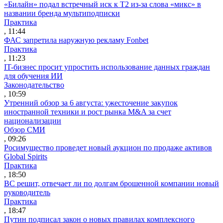
«Билайн» подал встречный иск к Т2 из-за слова «микс» в
названии бренда мультиподписки
Практика
, 11:44
ФАС запретила наружную рекламу Fonbet
Практика
, 11:23
IT-бизнес просит упростить использование данных граждан
для обучения ИИ
Законодательство
, 10:59
Утренний обзор за 6 августа: ужесточение закупок
иностранной техники и рост рынка M&A за счет
национализации
Обзор СМИ
, 09:26
Росимущество проведет новый аукцион по продаже активов
Global Spirits
Практика
, 18:50
ВС решит, отвечает ли по долгам брошенной компании новый
руководитель
Практика
, 18:47
Путин подписал закон о новых правилах комплексного