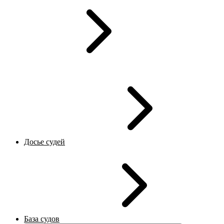
Досье судей
База судов