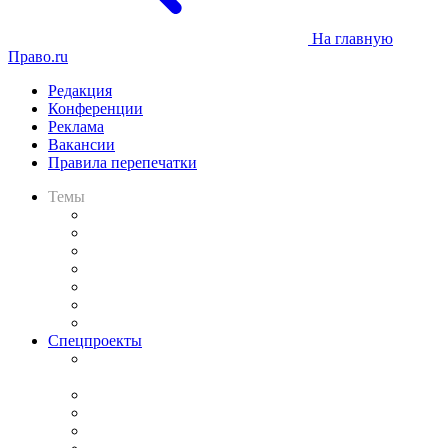
На главную
Право.ru
Редакция
Конференции
Реклама
Вакансии
Правила перепечатки
Темы
Практика
Законодательство
Процесс
Исследования
Рынок юридических услуг
Юридическое сообщество
Важнейшие правовые темы в прессе
Спецпроекты
Подкаст «В здравом уме
и твёрдой памяти»
Legal Design
Банкротная панорама
Советы для литигаторов