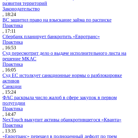
развития территорий
Законодательство
, 18:24
ВС защитил право на взыскание займа по расписке
Практика
, 17:11
Сбербанк планирует банкротить «Евротранс»
Практика
, 16:53
Суд пересмотрит дело о выдаче исполнительного листа на
решение МКАС
Практика
, 16:05
Суд ЕС истолкует санкционные нормы о разблокировке
активов
Санкции
, 15:24
ФАС раскрыла число жалоб в сфере закупок в первом
полугодии
Практика
, 14:47
NexTouch выкупит активы обанкротившегося «Кванта»
Практика
, 13:35
«Евротранс» перешел в полноценный дефолт по трем