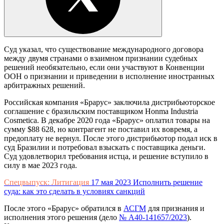
Суд указал, что существование международного договора
между двумя странами о взаимном признании судебных
решений необязательно, если они участвуют в Конвенции
ООН о признании и приведении в исполнение иностранных
арбитражных решений.
Российская компания «Брарус» заключила дистрибьюторское
соглашение с бразильским поставщиком Honma Industria
Cosmetica. В декабре 2020 года «Брарус» оплатил товары на
сумму $88 628, но контрагент не поставил их вовремя, а
предоплату не вернул. После этого дистрибьютор подал иск в
суд Бразилии и потребовал взыскать с поставщика деньги.
Суд удовлетворил требования истца, и решение вступило в
силу в мае 2023 года.
Спецвыпуск: Литигация
17 мая 2023
Исполнить решение
суда: как это сделать в условиях санкций
После этого «Брарус» обратился в
АСГМ
для признания и
исполнения этого решения (дело
№ А40-141657/2023
).