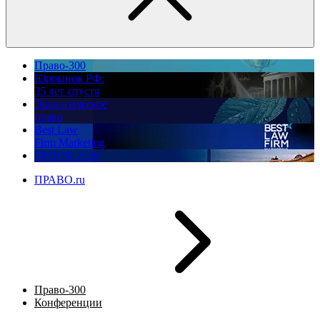
Право-300
Юррынок РФ:
35 лет спустя
Экологическое
право
Best Law
Firm Marketing
ПМЮФ 2026
ПРАВО.ru
Право-300
Конференции