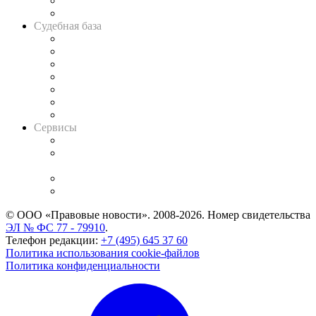
Сговоры на торгах
Авто
Судебная база
Картотека арбитражных дел
Решения арбитражных судов
Календарь рассмотрения арбитражных дел
Досье судей
Информация о судах
RSS лента новостей
Вакансии для юристов
Сервисы
Справочно-правовая система
Casebook: мониторинг дел
и компаний
Caselook: поиск и анализ практики
CASE.ONE: управление юридической службой
© ООО «Правовые новости». 2008-2026.
Номер свидетельства
ЭЛ № ФС 77 - 79910
.
Телефон редакции:
+7 (495) 645 37 60
Политика использования cookie-файлов
Политика конфиденциальности