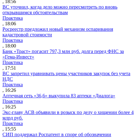
, 18:56
ВС уточнил, когда дело можно пересмотреть по вновь
открывшимся обстоятельствам
Практика
, 18:06
Росреестр предложил новый механизм оспаривания
кадастровой стоимости
Практика
, 18:00
Банк «Траст» погасит 797,3 млн руб. долга перед ФНС за
«Гема-Инвест»
Практика
, 17:51
ВС запретил уравнивать цены участников закупок без учета
НДС
Практика
, 16:26
Аптечная сеть «36,6» выкупила 83 аптеки «Диалога»
Практика
, 16:25
Экс-главу АСВ объявили в розыск по делу о хищении более 4
млрд руб.
Практика
, 15:55
СИП поддержал Роспатент в споре об обозначении