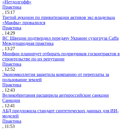
«Нетдолгофф»
Практика
, 15:17
Третий аукцион по приватизации активов экс-владельца
«Макфы» провалился
Практика
, 14:29
ВС Швеции подтвердил передачу Украине сухогруза Caffa
Международная практика
, 13:27
Минфин планирует отбирать подрядчиков госконтрактов в
строительстве по их репутации
Практика
, 12:52
Экономколлегия защитила компанию от переплаты за
пользование землей
Практика
, 12:43
Великобритания расширила антироссийские санкции
Санкции
, 12:41
АБД предложила стандарт синтетических данных для ИИ-
моделей
Практика
, 11:53