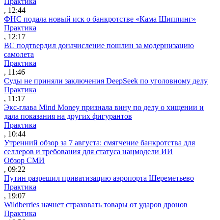
Практика
, 12:44
ФНС подала новый иск о банкротстве «Кама Шиппинг»
Практика
, 12:17
ВС подтвердил доначисление пошлин за модернизацию
самолета
Практика
, 11:46
Суды не приняли заключения DeepSeek по уголовному делу
Практика
, 11:17
Экс-глава Mind Money признала вину по делу о хищении и
дала показания на других фигурантов
Практика
, 10:44
Утренний обзор за 7 августа: смягчение банкротства для
селлеров и требования для статуса нацмодели ИИ
Обзор СМИ
, 09:22
Путин разрешил приватизацию аэропорта Шереметьево
Практика
, 19:07
Wildberries начнет страховать товары от ударов дронов
Практика