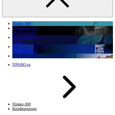
Право-300
Юррынок РФ:
35 лет спустя
Экологическое
право
Best Law
Firm Marketing
ПМЮФ 2026
ПРАВО.ru
Право-300
Конференции