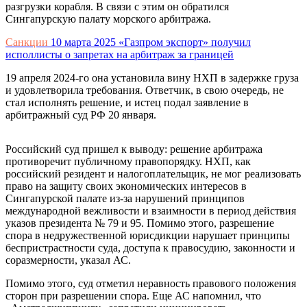
разгрузки корабля. В связи с этим он обратился
Сингапурскую палату морского арбитража.
Санкции
10 марта 2025
«Газпром экспорт» получил
исполлисты о запретах на арбитраж за границей
19 апреля 2024-го она установила вину НХП в задержке груза
и удовлетворила требования. Ответчик, в свою очередь, не
стал исполнять решение, и истец подал заявление в
арбитражный суд РФ 20 января.
Российский суд пришел к выводу: решение арбитража
противоречит публичному правопорядку. НХП, как
российский резидент и налогоплательщик, не мог реализовать
право на защиту своих экономических интересов в
Сингапурской палате из-за нарушений принципов
международной вежливости и взаимности в период действия
указов президента № 79 и 95. Помимо этого, разрешение
спора в недружественной юрисдикции нарушает принципы
беспристрастности суда, доступа к правосудию, законности и
соразмерности, указал АС.
Помимо этого, суд отметил неравность правового положения
сторон при разрешении спора. Еще АС напомнил, что