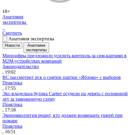
18+
Анатомия
экспертизы
Смотреть
Анатомия экспертизы
Новости
Анатомия
экспертизы
Минцифры предложило усилить контроль за сим-картами в
M2M-устройствах компаний
Законодательство
, 19:02
ВС рассмотрит иск о снятии партии «Яблоко» с выборов
Практика
, 17:55
Экс-владельца бутика Cartier осудили на девять с половиной
лет за таможенную схему
Практика
, 17:18
Экономколлегия решит, кто должен возмещать ущерб при
пожаре
Практика
, 16:51