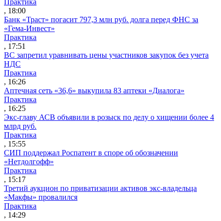
Практика
, 18:00
Банк «Траст» погасит 797,3 млн руб. долга перед ФНС за
«Гема-Инвест»
Практика
, 17:51
ВС запретил уравнивать цены участников закупок без учета
НДС
Практика
, 16:26
Аптечная сеть «36,6» выкупила 83 аптеки «Диалога»
Практика
, 16:25
Экс-главу АСВ объявили в розыск по делу о хищении более 4
млрд руб.
Практика
, 15:55
СИП поддержал Роспатент в споре об обозначении
«Нетдолгофф»
Практика
, 15:17
Третий аукцион по приватизации активов экс-владельца
«Макфы» провалился
Практика
, 14:29