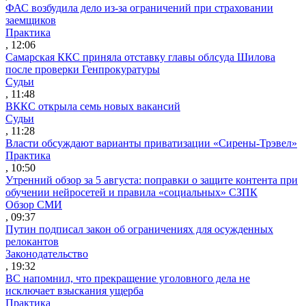
ФАС возбудила дело из-за ограничений при страховании
заемщиков
Практика
, 12:06
Самарская ККС приняла отставку главы облсуда Шилова
после проверки Генпрокуратуры
Судьи
, 11:48
ВККС открыла семь новых вакансий
Судьи
, 11:28
Власти обсуждают варианты приватизации «Сирены-Трэвел»
Практика
, 10:50
Утренний обзор за 5 августа: поправки о защите контента при
обучении нейросетей и правила «социальных» СЗПК
Обзор СМИ
, 09:37
Путин подписал закон об ограничениях для осужденных
релокантов
Законодательство
, 19:32
ВС напомнил, что прекращение уголовного дела не
исключает взыскания ущерба
Практика