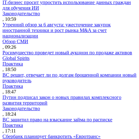
IT-бизнес просит упростить использование данных граждан
для обучения ИИ
Законодательство
, 10:59
Утренний обзор за 6 августа: ужесточение закупок
иностранной техники и рост рынка M&A за счет
национализации
Обзор СМИ
, 09:26
Росимущество проведет новый аукцион по продаже активов
Global Spirits
Практика
, 18:50
ВС решит, отвечает ли по долгам брошенной компании новый
руководитель
Практика
, 18:47
Путин подписал закон о новых правилах комплексного
развития территорий
Законодательство
, 18:24
ВС защитил право на взыскание займа по расписке
Практика
, 17:11
Сбербанк планирует банкротить «Евротранс»