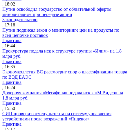
, 18:02
Путин освободил государство от обязательной оферты
миноритариям при передаче акций
Законодательство
, 17:16
Путин подписал закон о мониторинге цен на продукты по
всей цепочке поставок
Практика
, 16:44
Прокуратура подала иск к структуре группы «Илим» на 1,8
млрд руб.
Практика
, 16:35
Экономколлегия ВС рассмотрит спор о классификации товара
по ВЭД ЕАЭС
Практика
, 16:24
Дочерняя компания «Мегафона» подала иск к «М.Видео» на
1,8 млрд руб.
Практика
, 15:50
СИП проверит отмену патента на систему управления
устройствами после возражений «Яндекса»
Практика
, 15:17