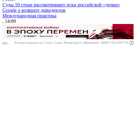
Суды 10 стран рассматривают иски российской «дочки»
Google о возврате дивидендов
Международная практика
, 14:09
Реклама
Адвокатское бюро Санкт-Петербурга «Вертикаль» ИНН 7841290773
Реклама
АО"ПРАВО.РУ" ИНН: 7708095468