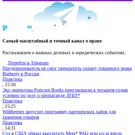
Cамый масштабный и точный канал о праве
Рассказываем о важных деловых и юридических событиях.
Перейти в Telegram
Предприниматель не смог прекратить охрану товарного знака
Burberry в России
Практика
, 15:50
Экс-директора Popcorn Books приговорили к четырем годам
условно по делу о пропаганде ЛГБТ*
Практика
, 15:25
Wildberries запустит программу партнерских хабов для
хранения товаров
Практика
, 14:31
Суд в США обязал выплатить Meta* $942 млн из-за вреда