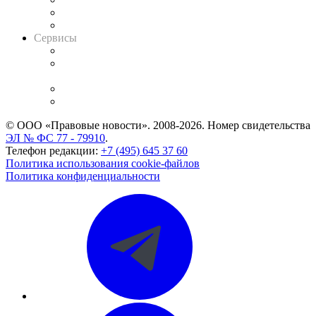
RSS лента новостей
Вакансии для юристов
Сервисы
Справочно-правовая система
Casebook: мониторинг дел
и компаний
Caselook: поиск и анализ практики
CASE.ONE: управление юридической службой
© ООО «Правовые новости». 2008-2026.
Номер свидетельства
ЭЛ № ФС 77 - 79910
.
Телефон редакции:
+7 (495) 645 37 60
Политика использования cookie-файлов
Политика конфиденциальности