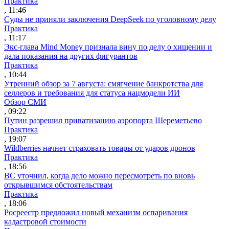
Практика
, 11:46
Суды не приняли заключения DeepSeek по уголовному делу
Практика
, 11:17
Экс-глава Mind Money признала вину по делу о хищении и
дала показания на других фигурантов
Практика
, 10:44
Утренний обзор за 7 августа: смягчение банкротства для
селлеров и требования для статуса нацмодели ИИ
Обзор СМИ
, 09:22
Путин разрешил приватизацию аэропорта Шереметьево
Практика
, 19:07
Wildberries начнет страховать товары от ударов дронов
Практика
, 18:56
ВС уточнил, когда дело можно пересмотреть по вновь
открывшимся обстоятельствам
Практика
, 18:06
Росреестр предложил новый механизм оспаривания
кадастровой стоимости