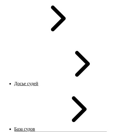
Досье судей
База судов