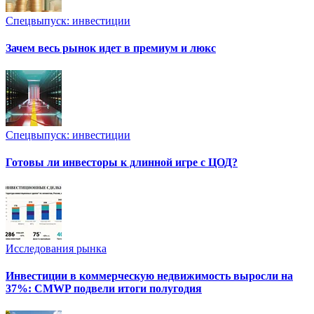
Спецвыпуск: инвестиции
Зачем весь рынок идет в премиум и люкс
Спецвыпуск: инвестиции
Готовы ли инвесторы к длинной игре с ЦОД?
Исследования рынка
Инвестиции в коммерческую недвижимость выросли на
37%: CMWP подвели итоги полугодия