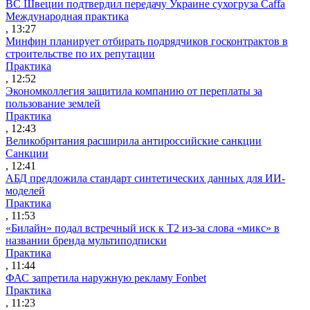
ВС Швеции подтвердил передачу Украине сухогруза Caffa
Международная практика
, 13:27
Минфин планирует отбирать подрядчиков госконтрактов в
строительстве по их репутации
Практика
, 12:52
Экономколлегия защитила компанию от переплаты за
пользование землей
Практика
, 12:43
Великобритания расширила антироссийские санкции
Санкции
, 12:41
АБД предложила стандарт синтетических данных для ИИ-
моделей
Практика
, 11:53
«Билайн» подал встречный иск к Т2 из-за слова «микс» в
названии бренда мультиподписки
Практика
, 11:44
ФАС запретила наружную рекламу Fonbet
Практика
, 11:23