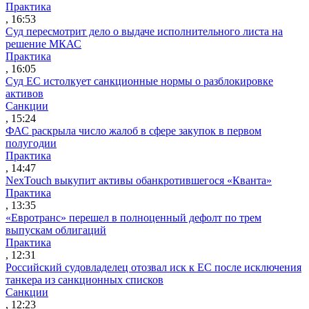
Практика
, 16:53
Суд пересмотрит дело о выдаче исполнительного листа на
решение МКАС
Практика
, 16:05
Суд ЕС истолкует санкционные нормы о разблокировке
активов
Санкции
, 15:24
ФАС раскрыла число жалоб в сфере закупок в первом
полугодии
Практика
, 14:47
NexTouch выкупит активы обанкротившегося «Кванта»
Практика
, 13:35
«Евротранс» перешел в полноценный дефолт по трем
выпускам облигаций
Практика
, 12:31
Российский судовладелец отозвал иск к ЕС после исключения
танкера из санкционных списков
Санкции
, 12:23