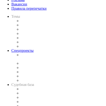
Вакансии
Правила перепечатки
Темы
Практика
Законодательство
Процесс
Исследования
Рынок юридических услуг
Юридическое сообщество
Важнейшие правовые темы в прессе
Спецпроекты
Подкаст «В здравом уме
и твёрдой памяти»
Legal Design
Банкротная панорама
Советы для литигаторов
Сговоры на торгах
Авто
Судебная база
Картотека арбитражных дел
Решения арбитражных судов
Календарь рассмотрения арбитражных дел
Досье судей
Информация о судах