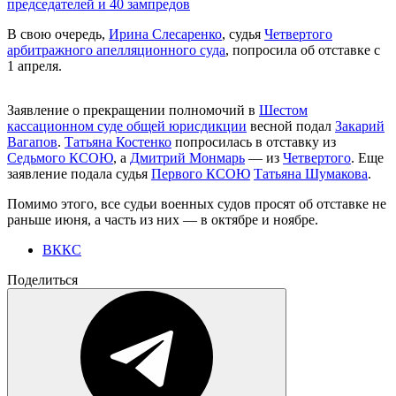
председателей и 40 зампредов
В свою очередь,
Ирина Слесаренко
, судья
Четвертого
арбитражного апелляционного суда
, попросила об отставке с
1 апреля.
Заявление о прекращении полномочий в
Шестом
кассационном суде общей юрисдикции
весной подал
Закарий
Вагапов
.
Татьяна Костенко
попросилась в отставку из
Седьмого КСОЮ
, а
Дмитрий Монмарь
— из
Четвертого
. Еще
заявление подала судья
Первого КСОЮ
Татьяна Шумакова
.
Помимо этого, все судьи военных судов просят об отставке не
раньше июня, а часть из них — в октябре и ноябре.
ВККС
Поделиться