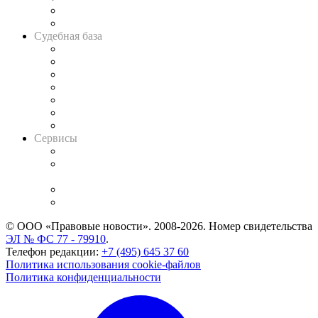
Сговоры на торгах
Авто
Судебная база
Картотека арбитражных дел
Решения арбитражных судов
Календарь рассмотрения арбитражных дел
Досье судей
Информация о судах
RSS лента новостей
Вакансии для юристов
Сервисы
Справочно-правовая система
Casebook: мониторинг дел
и компаний
Caselook: поиск и анализ практики
CASE.ONE: управление юридической службой
© ООО «Правовые новости». 2008-2026.
Номер свидетельства
ЭЛ № ФС 77 - 79910
.
Телефон редакции:
+7 (495) 645 37 60
Политика использования cookie-файлов
Политика конфиденциальности