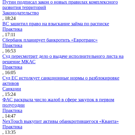
Путин подписал закон о новых правилах комплексного
развития территорий
Законодательство
, 18:24
ВС защитил право на взыскание займа по расписке
Практика
, 17:11
Сбербанк планирует банкротить «Евротранс»
Практика
, 16:53
Суд пересмотрит дело о выдаче исполнительного листа на
решение МКАС
Практика
, 16:05
Суд ЕС истолкует санкционные нормы о разблокировке
активов
Санкции
, 15:24
ФАС раскрыла число жалоб в сфере закупок в первом
полугодии
Практика
, 14:47
NexTouch выкупит активы обанкротившегося «Кванта»
Практика
, 13:35