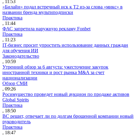
, 11:53
«Билайн» подал встречный иск к Т2 из-за слова «микс» в
названии бренда мультиподписки
Практика
, 11:44
ФАС запретила наружную рекламу Fonbet
Практика
, 11:23
IT-бизнес просит упростить использование данных граждан
для обучения ИИ
Законодательство
, 10:59
Утренний обзор за 6 августа: ужесточение закупок
иностранной техники и рост рынка M&A за счет
национализации
Обзор СМИ
, 09:26
Росимущество проведет новый аукцион по продаже активов
Global Spirits
Практика
, 18:50
ВС решит, отвечает ли по долгам брошенной компании новый
руководитель
Практика
, 18:47