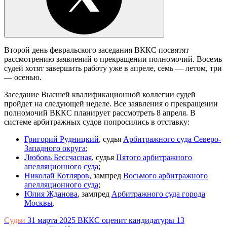
Второй день февральского заседания ВККС посвятят
рассмотрению заявлений о прекращении полномочий. Восемь
судей хотят завершить работу уже в апреле, семь — летом, три
— осенью.
Заседание Высшей квалификационной коллегии судей
пройдет на следующей неделе. Все заявления о прекращении
полномочий ВККС планирует рассмотреть 8 апреля. В
системе арбитражных судов попросились в отставку:
Григорий Рудницкий
, судья
Арбитражного суда Северо-
Западного округа
;
Любовь Бессчасная
, судья
Пятого арбитражного
апелляционного суда
;
Николай Котляров
, зампред
Восьмого арбитражного
апелляционного суда
;
Юлия Жданова
, зампред
Арбитражного суда города
Москвы
.
Судьи
31 марта 2025
ВККС оценит кандидатуры 13