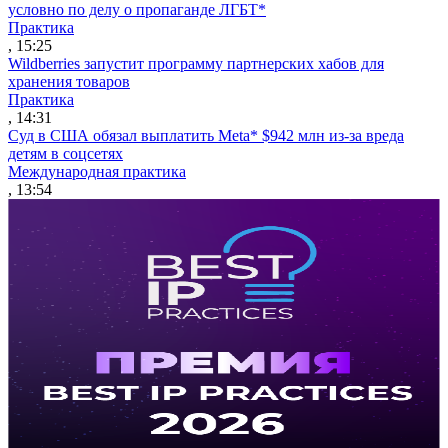
условно по делу о пропаганде ЛГБТ*
Практика
, 15:25
Wildberries запустит программу партнерских хабов для
хранения товаров
Практика
, 14:31
Суд в США обязал выплатить Meta* $942 млн из-за вреда
детям в соцсетях
Международная практика
, 13:54