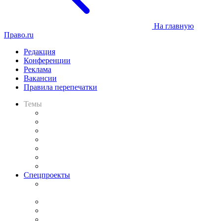
На главную
Право.ru
Редакция
Конференции
Реклама
Вакансии
Правила перепечатки
Темы
Практика
Законодательство
Процесс
Исследования
Рынок юридических услуг
Юридическое сообщество
Важнейшие правовые темы в прессе
Спецпроекты
Подкаст «В здравом уме
и твёрдой памяти»
Legal Design
Банкротная панорама
Советы для литигаторов