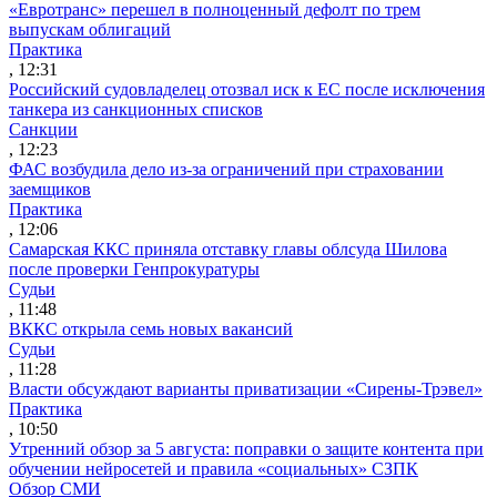
«Евротранс» перешел в полноценный дефолт по трем
выпускам облигаций
Практика
, 12:31
Российский судовладелец отозвал иск к ЕС после исключения
танкера из санкционных списков
Санкции
, 12:23
ФАС возбудила дело из-за ограничений при страховании
заемщиков
Практика
, 12:06
Самарская ККС приняла отставку главы облсуда Шилова
после проверки Генпрокуратуры
Судьи
, 11:48
ВККС открыла семь новых вакансий
Судьи
, 11:28
Власти обсуждают варианты приватизации «Сирены-Трэвел»
Практика
, 10:50
Утренний обзор за 5 августа: поправки о защите контента при
обучении нейросетей и правила «социальных» СЗПК
Обзор СМИ