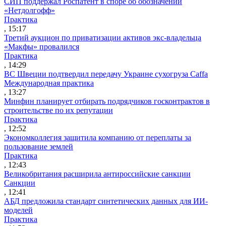
СИП поддержал Роспатент в споре об обозначении
«Нетдолгофф»
Практика
, 15:17
Третий аукцион по приватизации активов экс-владельца
«Макфы» провалился
Практика
, 14:29
ВС Швеции подтвердил передачу Украине сухогруза Caffa
Международная практика
, 13:27
Минфин планирует отбирать подрядчиков госконтрактов в
строительстве по их репутации
Практика
, 12:52
Экономколлегия защитила компанию от переплаты за
пользование землей
Практика
, 12:43
Великобритания расширила антироссийские санкции
Санкции
, 12:41
АБД предложила стандарт синтетических данных для ИИ-
моделей
Практика