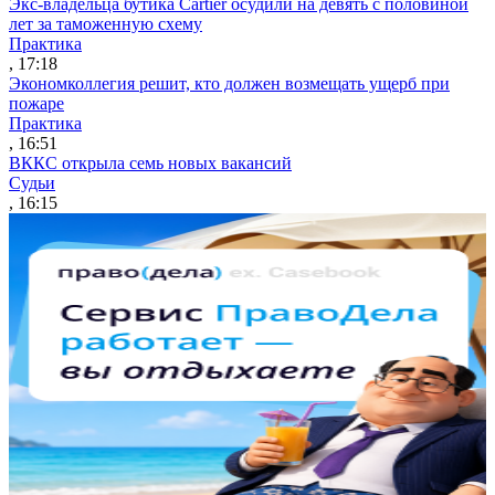
Экс-владельца бутика Cartier осудили на девять с половиной
лет за таможенную схему
Практика
, 17:18
Экономколлегия решит, кто должен возмещать ущерб при
пожаре
Практика
, 16:51
ВККС открыла семь новых вакансий
Судьи
, 16:15