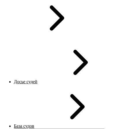
Досье судей
База судов