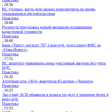
Практика
, 18:56
ВС уточнил, когда дело можно пересмотреть по вновь
открывшимся обстоятельствам
Практика
, 18:06
Росреестр предложил новый механизм оспаривания
кадастровой стоимости
Практика
, 18:00
Банк «Траст» погасит 797,3 млн руб. долга перед ФНС за
«Гема-Инвест»
Практика
, 17:51
ВС запретил уравнивать цены участников закупок без учета
НДС
Практика
, 16:26
Аптечная сеть «36,6» выкупила 83 аптеки «Диалога»
Практика
, 16:25
Экс-главу АСВ объявили в розыск по делу о хищении более 4
млрд руб.
Практика
, 15:55