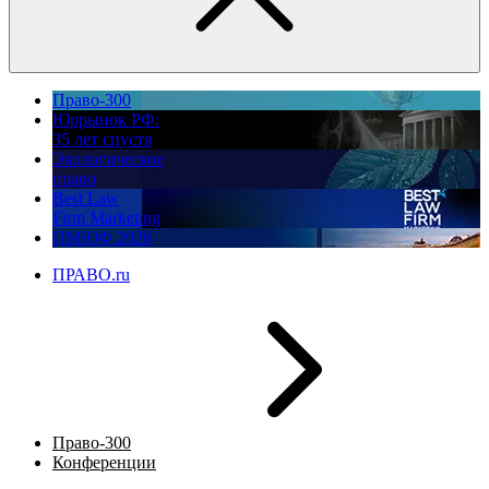
Право-300
Юррынок РФ:
35 лет спустя
Экологическое
право
Best Law
Firm Marketing
ПМЮФ 2026
ПРАВО.ru
Право-300
Конференции