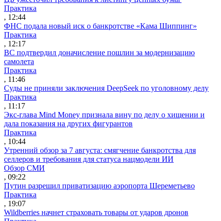
Практика
, 12:44
ФНС подала новый иск о банкротстве «Кама Шиппинг»
Практика
, 12:17
ВС подтвердил доначисление пошлин за модернизацию
самолета
Практика
, 11:46
Суды не приняли заключения DeepSeek по уголовному делу
Практика
, 11:17
Экс-глава Mind Money признала вину по делу о хищении и
дала показания на других фигурантов
Практика
, 10:44
Утренний обзор за 7 августа: смягчение банкротства для
селлеров и требования для статуса нацмодели ИИ
Обзор СМИ
, 09:22
Путин разрешил приватизацию аэропорта Шереметьево
Практика
, 19:07
Wildberries начнет страховать товары от ударов дронов