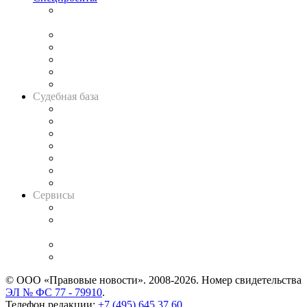
Подкаст «В здравом уме
и твёрдой памяти»
Legal Design
Банкротная панорама
Советы для литигаторов
Сговоры на торгах
Авто
Судебная база
Картотека арбитражных дел
Решения арбитражных судов
Календарь рассмотрения арбитражных дел
Досье судей
Информация о судах
RSS лента новостей
Вакансии для юристов
Сервисы
Справочно-правовая система
Casebook: мониторинг дел
и компаний
Caselook: поиск и анализ практики
CASE.ONE: управление юридической службой
© ООО «Правовые новости». 2008-2026.
Номер свидетельства
ЭЛ № ФС 77 - 79910
.
Телефон редакции:
+7 (495) 645 37 60