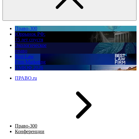
Право-300
Юррынок РФ:
35 лет спустя
Экологическое
право
Best Law
Firm Marketing
ПМЮФ 2026
ПРАВО.ru
Право-300
Конференции