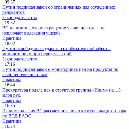
, 09:37
Путин подписал закон об ограничениях для осужденных
релокантов
Законодательство
, 19:32
ВС напомнил, что прекращение уголовного дела не
исключает взыскания ущерба
Практика
, 18:02
Путин освободил государство от обязательной оферты
миноритариям при передаче акций
Законодательство
, 17:16
Путин подписал закон о мониторинге цен на продукты по
всей цепочке поставок
Практика
, 16:44
Прокуратура подала иск к структуре группы «Илим» на 1,8
млрд руб.
Практика
, 16:35
Экономколлегия ВС рассмотрит спор о классификации товара
по ВЭД ЕАЭС
Практика
, 16:24