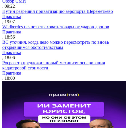
Обзор СМИ
, 09:22
Путин разрешил приватизацию аэропорта Шереметьево
Практика
, 19:07
Wildberries начнет страховать товары от ударов дронов
Практика
, 18:56
ВС уточнил, когда дело можно пересмотреть по вновь
открывшимся обстоятельствам
Практика
, 18:06
Росреестр предложил новый механизм оспаривания
кадастровой стоимости
Практика
, 18:00