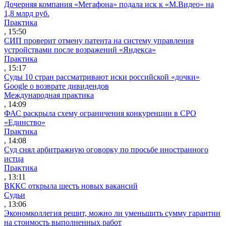
Дочерняя компания «Мегафона» подала иск к «М.Видео» на
1,8 млрд руб.
Практика
, 15:50
СИП проверит отмену патента на систему управления
устройствами после возражений «Яндекса»
Практика
, 15:17
Суды 10 стран рассматривают иски российской «дочки»
Google о возврате дивидендов
Международная практика
, 14:09
ФАС раскрыла схему ограничения конкуренции в СРО
«Единство»
Практика
, 14:08
Суд снял арбитражную оговорку по просьбе иностранного
истца
Практика
, 13:11
ВККС открыла шесть новых вакансий
Судьи
, 13:06
Экономколлегия решит, можно ли уменьшить сумму гарантии
на стоимость выполненных работ