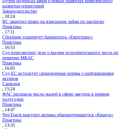
Путин подписал закон о новых правилах комплексного
развития территорий
Законодательство
, 18:24
ВС защитил право на взыскание займа по расписке
Практика
, 17:11
Сбербанк планирует банкротить «Евротранс»
Практика
, 16:53
Суд пересмотрит дело о выдаче исполнительного листа на
решение МКАС
Практика
, 16:05
Суд ЕС истолкует санкционные нормы о разблокировке
активов
Санкции
, 15:24
ФАС раскрыла число жалоб в сфере закупок в первом
полугодии
Практика
, 14:47
NexTouch выкупит активы обанкротившегося «Кванта»
Практика
, 13:35