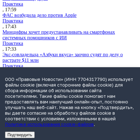
Практика
, 17:59
ФАС возбудила дело против Apple
Практика
, 17:43
Минцифры хочет предустанавливать на смартфонах
системных помощников с ИИ
Практика
, 17:33
Экс-совладельца «Азбуки вкуса» заочно судят по делу о
растрате $11 млн
Практика
, 17:02
Суд не признал решение SCC по взысканию с российской
ООО «Правовые Новости» (ИНН 7704317790) использует
компании
файлы cookie (включая сторонние файлы cookie) для
Международная практика
сбора информации об использовании сайта
, 17:01
посетителями. Такие файлы cookie помогают нам
Дроны могут начать применять для фиксации нарушений
предоставлять вам наилучший онлайн-опыт, постоянно
ПДД
улучшать наш веб-сайт. Нажав на кнопку «Подтвердить»,
Практика
вы даете согласие на обработку файлов cookie в
, 15:41
соответствии с условиями, изложенными в нашей
Политике использования cookie-файлов
.
Подтвердить
Реклама
Адвокатское бюро Санкт-Петербурга «Вертикаль» ИНН 7841290773
Реклама
АО"ПРАВО.РУ" ИНН: 7708095468