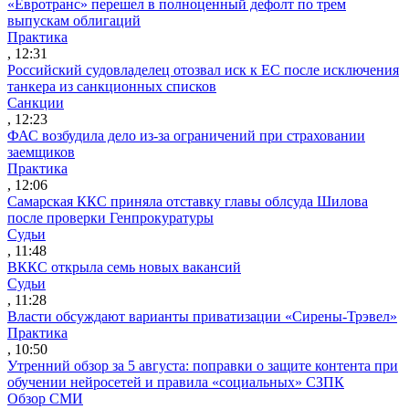
«Евротранс» перешел в полноценный дефолт по трем
выпускам облигаций
Практика
, 12:31
Российский судовладелец отозвал иск к ЕС после исключения
танкера из санкционных списков
Санкции
, 12:23
ФАС возбудила дело из-за ограничений при страховании
заемщиков
Практика
, 12:06
Самарская ККС приняла отставку главы облсуда Шилова
после проверки Генпрокуратуры
Судьи
, 11:48
ВККС открыла семь новых вакансий
Судьи
, 11:28
Власти обсуждают варианты приватизации «Сирены-Трэвел»
Практика
, 10:50
Утренний обзор за 5 августа: поправки о защите контента при
обучении нейросетей и правила «социальных» СЗПК
Обзор СМИ