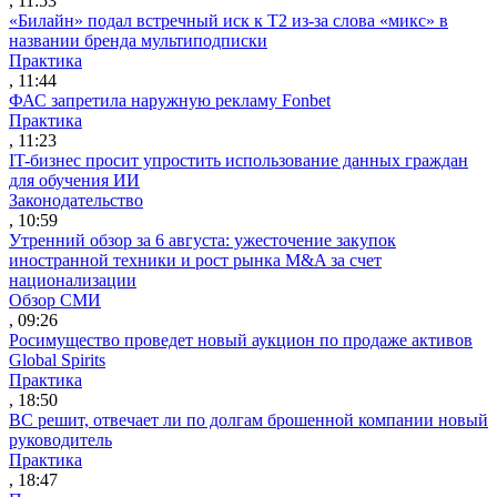
, 11:53
«Билайн» подал встречный иск к Т2 из-за слова «микс» в
названии бренда мультиподписки
Практика
, 11:44
ФАС запретила наружную рекламу Fonbet
Практика
, 11:23
IT-бизнес просит упростить использование данных граждан
для обучения ИИ
Законодательство
, 10:59
Утренний обзор за 6 августа: ужесточение закупок
иностранной техники и рост рынка M&A за счет
национализации
Обзор СМИ
, 09:26
Росимущество проведет новый аукцион по продаже активов
Global Spirits
Практика
, 18:50
ВС решит, отвечает ли по долгам брошенной компании новый
руководитель
Практика
, 18:47