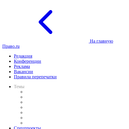
На главную
Право.ru
Редакция
Конференции
Реклама
Вакансии
Правила перепечатки
Темы
Практика
Законодательство
Процесс
Исследования
Рынок юридических услуг
Юридическое сообщество
Важнейшие правовые темы в прессе
Спецпроекты