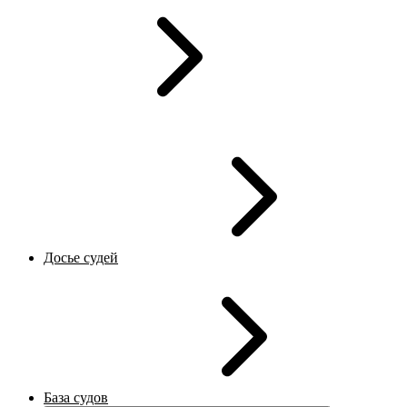
Досье судей
База судов