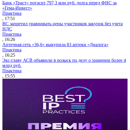
Банк «Траст» погасит 797,3 млн руб. долга перед ФНС за
«Гема-Инвест»
Практика
, 17:51
ВС запретил уравнивать цены участников закупок без учета
НДС
Практика
, 16:26
Аптечная сеть «36,6» выкупила 83 аптеки «Диалога»
Практика
, 16:25
Экс-главу АСВ объявили в розыск по делу о хищении более 4
млрд руб.
Практика
, 15:55