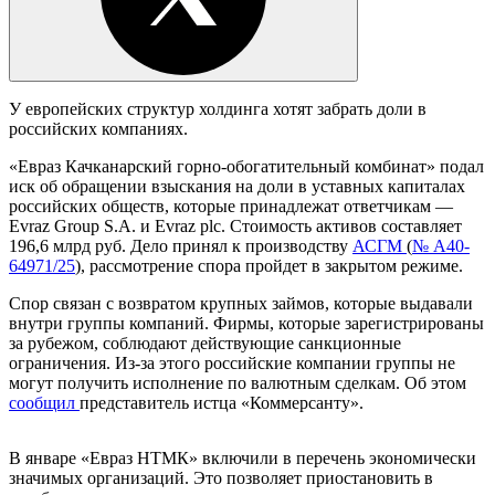
У европейских структур холдинга хотят забрать доли в
российских компаниях.
«Евраз Качканарский горно-обогатительный комбинат» подал
иск об обращении взыскания на доли в уставных капиталах
российских обществ, которые принадлежат ответчикам —
Evraz Group S.A. и Evraz plc. Стоимость активов составляет
196,6 млрд руб. Дело принял к производству
АСГМ
(
№ А40-
64971/25
), рассмотрение спора пройдет в закрытом режиме.
Спор связан с возвратом крупных займов, которые выдавали
внутри группы компаний. Фирмы, которые зарегистрированы
за рубежом, соблюдают действующие санкционные
ограничения. Из-за этого российские компании группы не
могут получить исполнение по валютным сделкам. Об этом
сообщил
представитель истца «Коммерсанту».
В январе «Евраз НТМК» включили в перечень экономически
значимых организаций. Это позволяет приостановить в