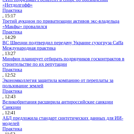
«Нетдолгофф»
Практика
, 15:17
Третий аукцион по приватизации активов экс-владельца
«Макфы» провалился
Практика
, 14:29
ВС Швеции подтвердил передачу Украине сухогруза Caffa
Международная практика
, 13:27
Минфин планирует отбирать подрядчиков госконтрактов в
строительстве по их репутации
Практика
, 12:52
Экономколлегия защитила компанию от переплаты за
пользование землей
Практика
, 12:43
Великобритания расширила антироссийские санкции
Санкции
, 12:41
АБД предложила стандарт синтетических данных для ИИ-
моделей
Практика