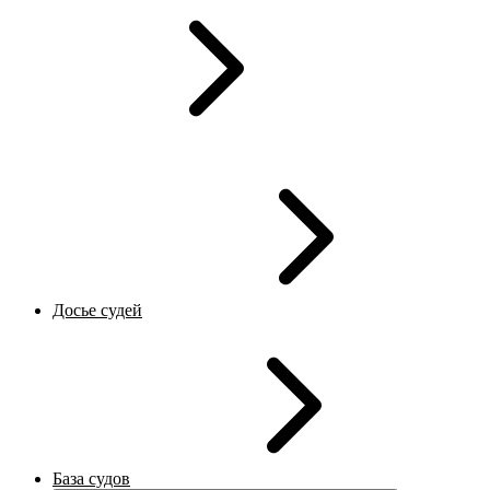
Досье судей
База судов