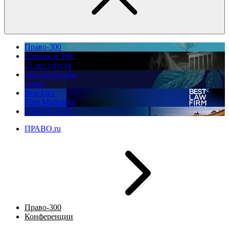
Право-300
Юррынок РФ:
35 лет спустя
Экологическое
право
Best Law
Firm Marketing
ПМЮФ 2026
ПРАВО.ru
Право-300
Конференции