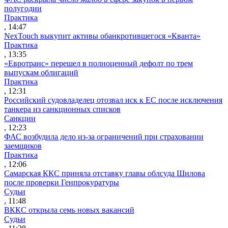
полугодии
Практика
, 14:47
NexTouch выкупит активы обанкротившегося «Кванта»
Практика
, 13:35
«Евротранс» перешел в полноценный дефолт по трем
выпускам облигаций
Практика
, 12:31
Российский судовладелец отозвал иск к ЕС после исключения
танкера из санкционных списков
Санкции
, 12:23
ФАС возбудила дело из-за ограничений при страховании
заемщиков
Практика
, 12:06
Самарская ККС приняла отставку главы облсуда Шилова
после проверки Генпрокуратуры
Судьи
, 11:48
ВККС открыла семь новых вакансий
Судьи