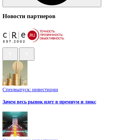
Новости партнеров
Спецвыпуск: инвестиции
Зачем весь рынок идет в премиум и люкс