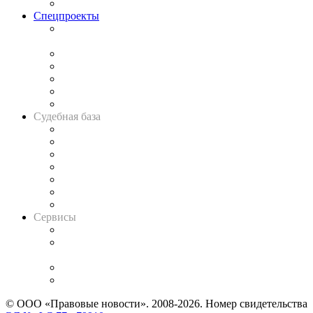
Важнейшие правовые темы в прессе
Спецпроекты
Подкаст «В здравом уме
и твёрдой памяти»
Legal Design
Банкротная панорама
Советы для литигаторов
Сговоры на торгах
Авто
Судебная база
Картотека арбитражных дел
Решения арбитражных судов
Календарь рассмотрения арбитражных дел
Досье судей
Информация о судах
RSS лента новостей
Вакансии для юристов
Сервисы
Справочно-правовая система
Casebook: мониторинг дел
и компаний
Caselook: поиск и анализ практики
CASE.ONE: управление юридической службой
© ООО «Правовые новости». 2008-2026.
Номер свидетельства