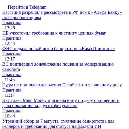
Перейти в Telegram
Кассация разрешила рассмотреть в РФ иск к «Альфа-Банку»
по еврооблигациям
Практика
, 13:28
ЦБ ужесточил требования к листингу ценных бумаг
Практика
, 12:44
ФНС подала новый иск о банкротстве «Кама Шиппинг»
Практика
, 12:17
ВС подтвердил доначисление пошлин за модернизацию
самолета
Практика
, 11:46
Суды не приняли заключения DeepSeek по уголовному делу
Практика
, 11:17
Экс-глава Mind Money признала вину по делу о хищении и
дала показания на других фигурантов
Практика
, 10:44
Утренний обзор за 7 августа: смягчение банкротства для
селлеров и требования для статуса нацмодели ИИ