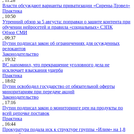
, 11:28
Власти обсуждают варианты приватизации «Сирены-Трэвел»
Практика
, 10:50
Утренний обзор за 5 августа: поправки о защите контента при
обучении нейросетей и правила «социальных» СЗПК
Обзор СМИ
, 09:37
Путин подписал закон об ограничениях для осужденных
релокантов
Законодательство
, 19:32
ВС напомнил, что прекращение уголовного дела не
исключает взыскания ущерба
Практика
, 18:02
Путин освободил государство от обязательной оферты
миноритариям при передаче акций
Законодательство
, 17:16
Путин подписал закон о мониторинге цен на продукты по
всей цепочке поставок
Практика
, 16:44
Прокуратура подала иск к структуре группы «Илим» на 1,8