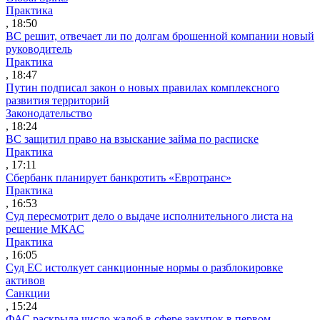
Практика
, 18:50
ВС решит, отвечает ли по долгам брошенной компании новый
руководитель
Практика
, 18:47
Путин подписал закон о новых правилах комплексного
развития территорий
Законодательство
, 18:24
ВС защитил право на взыскание займа по расписке
Практика
, 17:11
Сбербанк планирует банкротить «Евротранс»
Практика
, 16:53
Суд пересмотрит дело о выдаче исполнительного листа на
решение МКАС
Практика
, 16:05
Суд ЕС истолкует санкционные нормы о разблокировке
активов
Санкции
, 15:24
ФАС раскрыла число жалоб в сфере закупок в первом