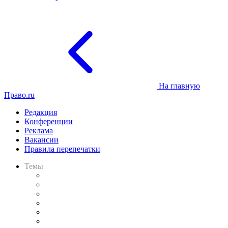
На главную
Право.ru
Редакция
Конференции
Реклама
Вакансии
Правила перепечатки
Темы
Практика
Законодательство
Процесс
Исследования
Рынок юридических услуг
Юридическое сообщество