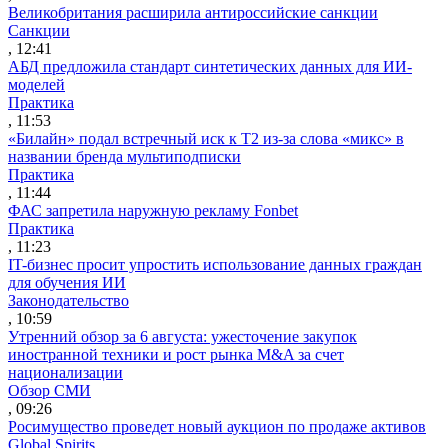
Великобритания расширила антироссийские санкции
Санкции
, 12:41
АБД предложила стандарт синтетических данных для ИИ-
моделей
Практика
, 11:53
«Билайн» подал встречный иск к Т2 из-за слова «микс» в
названии бренда мультиподписки
Практика
, 11:44
ФАС запретила наружную рекламу Fonbet
Практика
, 11:23
IT-бизнес просит упростить использование данных граждан
для обучения ИИ
Законодательство
, 10:59
Утренний обзор за 6 августа: ужесточение закупок
иностранной техники и рост рынка M&A за счет
национализации
Обзор СМИ
, 09:26
Росимущество проведет новый аукцион по продаже активов
Global Spirits