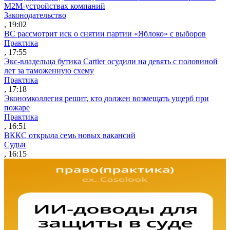
M2M-устройствах компаний
Законодательство
, 19:02
ВС рассмотрит иск о снятии партии «Яблоко» с выборов
Практика
, 17:55
Экс-владельца бутика Cartier осудили на девять с половиной
лет за таможенную схему
Практика
, 17:18
Экономколлегия решит, кто должен возмещать ущерб при
пожаре
Практика
, 16:51
ВККС открыла семь новых вакансий
Судьи
, 16:15