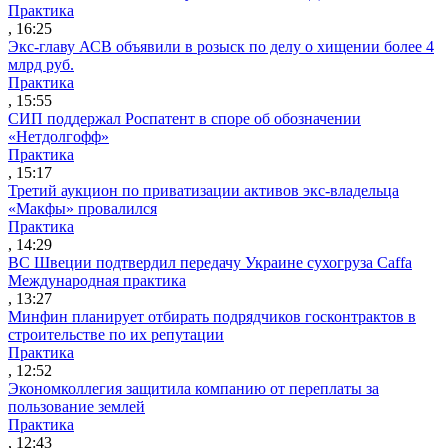
Практика
, 16:25
Экс-главу АСВ объявили в розыск по делу о хищении более 4
млрд руб.
Практика
, 15:55
СИП поддержал Роспатент в споре об обозначении
«Нетдолгофф»
Практика
, 15:17
Третий аукцион по приватизации активов экс-владельца
«Макфы» провалился
Практика
, 14:29
ВС Швеции подтвердил передачу Украине сухогруза Caffa
Международная практика
, 13:27
Минфин планирует отбирать подрядчиков госконтрактов в
строительстве по их репутации
Практика
, 12:52
Экономколлегия защитила компанию от переплаты за
пользование землей
Практика
, 12:43