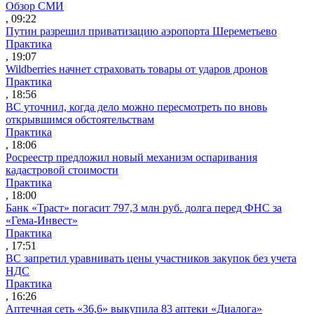
Обзор СМИ
, 09:22
Путин разрешил приватизацию аэропорта Шереметьево
Практика
, 19:07
Wildberries начнет страховать товары от ударов дронов
Практика
, 18:56
ВС уточнил, когда дело можно пересмотреть по вновь
открывшимся обстоятельствам
Практика
, 18:06
Росреестр предложил новый механизм оспаривания
кадастровой стоимости
Практика
, 18:00
Банк «Траст» погасит 797,3 млн руб. долга перед ФНС за
«Гема-Инвест»
Практика
, 17:51
ВС запретил уравнивать цены участников закупок без учета
НДС
Практика
, 16:26
Аптечная сеть «36,6» выкупила 83 аптеки «Диалога»