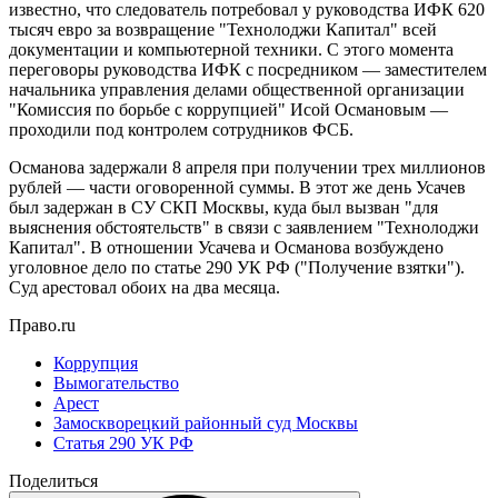
известно, что следователь потребовал у руководства ИФК 620
тысяч евро за возвращение "Технолоджи Капитал" всей
документации и компьютерной техники. С этого момента
переговоры руководства ИФК с посредником — заместителем
начальника управления делами общественной организации
"Комиссия по борьбе с коррупцией" Исой Османовым —
проходили под контролем сотрудников ФСБ.
Османова задержали 8 апреля при получении трех миллионов
рублей — части оговоренной суммы. В этот же день Усачев
был задержан в СУ СКП Москвы, куда был вызван "для
выяснения обстоятельств" в связи с заявлением "Технолоджи
Капитал". В отношении Усачева и Османова возбуждено
уголовное дело по статье 290 УК РФ ("Получение взятки").
Суд арестовал обоих на два месяца.
Право.ru
Коррупция
Вымогательство
Арест
Замоскворецкий районный суд Москвы
Статья 290 УК РФ
Поделиться