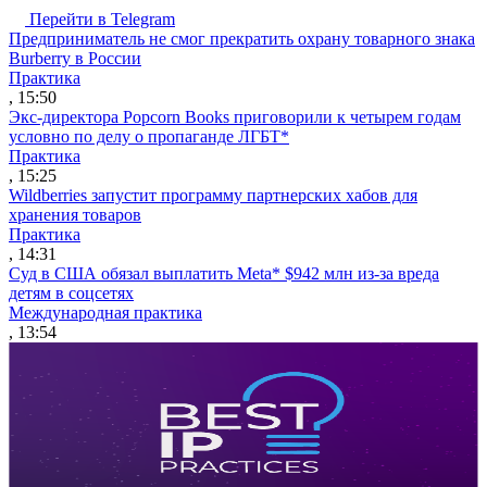
Перейти в Telegram
Предприниматель не смог прекратить охрану товарного знака
Burberry в России
Практика
, 15:50
Экс-директора Popcorn Books приговорили к четырем годам
условно по делу о пропаганде ЛГБТ*
Практика
, 15:25
Wildberries запустит программу партнерских хабов для
хранения товаров
Практика
, 14:31
Суд в США обязал выплатить Meta* $942 млн из-за вреда
детям в соцсетях
Международная практика
, 13:54