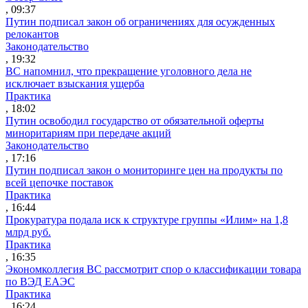
, 09:37
Путин подписал закон об ограничениях для осужденных
релокантов
Законодательство
, 19:32
ВС напомнил, что прекращение уголовного дела не
исключает взыскания ущерба
Практика
, 18:02
Путин освободил государство от обязательной оферты
миноритариям при передаче акций
Законодательство
, 17:16
Путин подписал закон о мониторинге цен на продукты по
всей цепочке поставок
Практика
, 16:44
Прокуратура подала иск к структуре группы «Илим» на 1,8
млрд руб.
Практика
, 16:35
Экономколлегия ВС рассмотрит спор о классификации товара
по ВЭД ЕАЭС
Практика
, 16:24