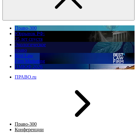
Право-300
Юррынок РФ:
35 лет спустя
Экологическое
право
Best Law
Firm Marketing
ПМЮФ 2026
ПРАВО.ru
Право-300
Конференции