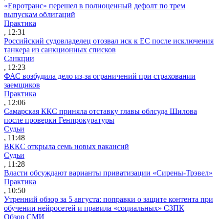
«Евротранс» перешел в полноценный дефолт по трем
выпускам облигаций
Практика
, 12:31
Российский судовладелец отозвал иск к ЕС после исключения
танкера из санкционных списков
Санкции
, 12:23
ФАС возбудила дело из-за ограничений при страховании
заемщиков
Практика
, 12:06
Самарская ККС приняла отставку главы облсуда Шилова
после проверки Генпрокуратуры
Судьи
, 11:48
ВККС открыла семь новых вакансий
Судьи
, 11:28
Власти обсуждают варианты приватизации «Сирены-Трэвел»
Практика
, 10:50
Утренний обзор за 5 августа: поправки о защите контента при
обучении нейросетей и правила «социальных» СЗПК
Обзор СМИ