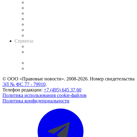
Картотека арбитражных дел
Решения арбитражных судов
Календарь рассмотрения арбитражных дел
Досье судей
Информация о судах
RSS лента новостей
Вакансии для юристов
Сервисы
Справочно-правовая система
Casebook: мониторинг дел
и компаний
Caselook: поиск и анализ практики
CASE.ONE: управление юридической службой
© ООО «Правовые новости». 2008-2026.
Номер свидетельства
ЭЛ № ФС 77 - 79910
.
Телефон редакции:
+7 (495) 645 37 60
Политика использования cookie-файлов
Политика конфиденциальности