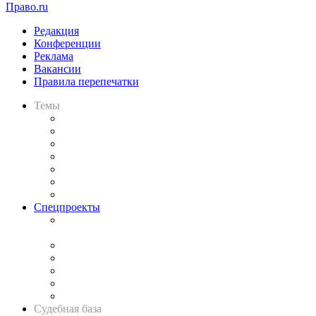
Право.ru
Редакция
Конференции
Реклама
Вакансии
Правила перепечатки
Темы
Практика
Законодательство
Процесс
Исследования
Рынок юридических услуг
Юридическое сообщество
Важнейшие правовые темы в прессе
Спецпроекты
Подкаст «В здравом уме
и твёрдой памяти»
Legal Design
Банкротная панорама
Советы для литигаторов
Сговоры на торгах
Авто
Судебная база