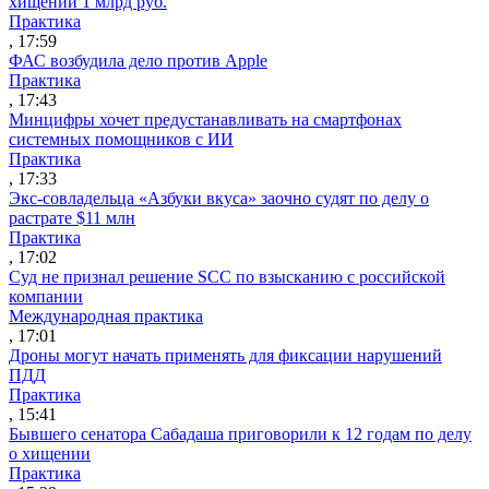
хищении 1 млрд руб.
Практика
, 17:59
ФАС возбудила дело против Apple
Практика
, 17:43
Минцифры хочет предустанавливать на смартфонах
системных помощников с ИИ
Практика
, 17:33
Экс-совладельца «Азбуки вкуса» заочно судят по делу о
растрате $11 млн
Практика
, 17:02
Суд не признал решение SCC по взысканию с российской
компании
Международная практика
, 17:01
Дроны могут начать применять для фиксации нарушений
ПДД
Практика
, 15:41
Бывшего сенатора Сабадаша приговорили к 12 годам по делу
о хищении
Практика