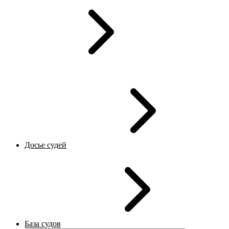
Досье судей
База судов