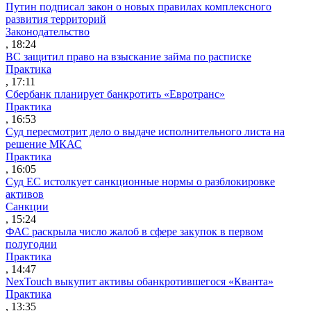
Путин подписал закон о новых правилах комплексного
развития территорий
Законодательство
, 18:24
ВС защитил право на взыскание займа по расписке
Практика
, 17:11
Сбербанк планирует банкротить «Евротранс»
Практика
, 16:53
Суд пересмотрит дело о выдаче исполнительного листа на
решение МКАС
Практика
, 16:05
Суд ЕС истолкует санкционные нормы о разблокировке
активов
Санкции
, 15:24
ФАС раскрыла число жалоб в сфере закупок в первом
полугодии
Практика
, 14:47
NexTouch выкупит активы обанкротившегося «Кванта»
Практика
, 13:35