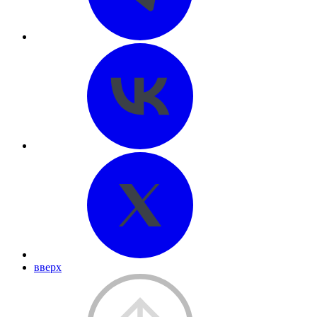
вверх