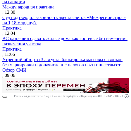
на санкции
Международная практика
, 12:30
Суд подтвердил законность ареста счетов «Межрегионстроя»
на 1,18 млрд руб.
Практика
, 12:04
ВС разрешил сдавать жилые дома как гостевые без изменения
назначения участка
Практика
, 11:06
Утренний обзор за 3 августа: блокировка массовых звонков
без маркировки и доначисление налогов из-за инвестльгот
Обзор СМИ
, 09:06
Реклама
Адвокатское бюро Санкт-Петербурга «Вертикаль» ИНН 7841290773
Реклама
ООО "Право.ру" ИНН: 7704835288