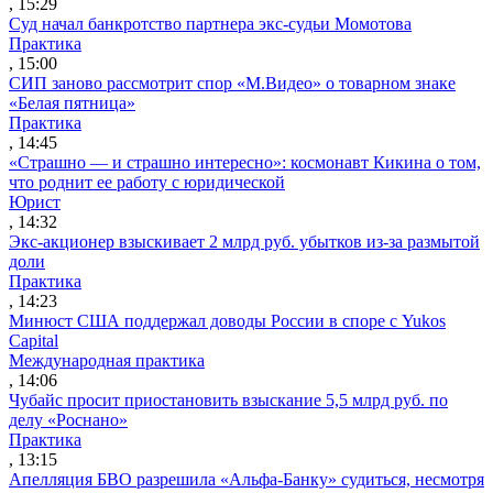
, 15:29
Суд начал банкротство партнера экс-судьи Момотова
Практика
, 15:00
СИП заново рассмотрит спор «М.Видео» о товарном знаке
«Белая пятница»
Практика
, 14:45
«Страшно — и страшно интересно»: космонавт Кикина о том,
что роднит ее работу с юридической
Юрист
, 14:32
Экс-акционер взыскивает 2 млрд руб. убытков из-за размытой
доли
Практика
, 14:23
Минюст США поддержал доводы России в споре с Yukos
Capital
Международная практика
, 14:06
Чубайс просит приостановить взыскание 5,5 млрд руб. по
делу «Роснано»
Практика
, 13:15
Апелляция БВО разрешила «Альфа-Банку» судиться, несмотря