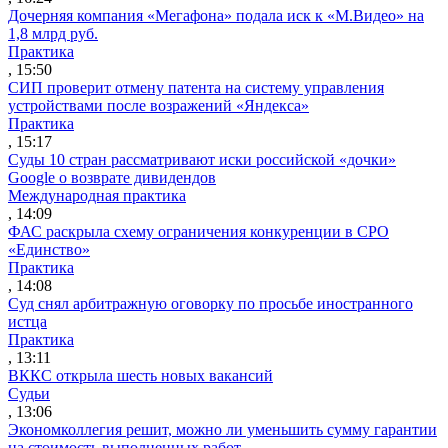
Дочерняя компания «Мегафона» подала иск к «М.Видео» на
1,8 млрд руб.
Практика
, 15:50
СИП проверит отмену патента на систему управления
устройствами после возражений «Яндекса»
Практика
, 15:17
Суды 10 стран рассматривают иски российской «дочки»
Google о возврате дивидендов
Международная практика
, 14:09
ФАС раскрыла схему ограничения конкуренции в СРО
«Единство»
Практика
, 14:08
Суд снял арбитражную оговорку по просьбе иностранного
истца
Практика
, 13:11
ВККС открыла шесть новых вакансий
Судьи
, 13:06
Экономколлегия решит, можно ли уменьшить сумму гарантии
на стоимость выполненных работ