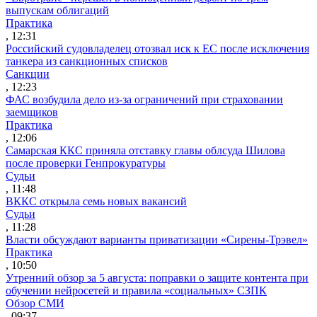
выпускам облигаций
Практика
, 12:31
Российский судовладелец отозвал иск к ЕС после исключения
танкера из санкционных списков
Санкции
, 12:23
ФАС возбудила дело из-за ограничений при страховании
заемщиков
Практика
, 12:06
Самарская ККС приняла отставку главы облсуда Шилова
после проверки Генпрокуратуры
Судьи
, 11:48
ВККС открыла семь новых вакансий
Судьи
, 11:28
Власти обсуждают варианты приватизации «Сирены-Трэвел»
Практика
, 10:50
Утренний обзор за 5 августа: поправки о защите контента при
обучении нейросетей и правила «социальных» СЗПК
Обзор СМИ
, 09:37