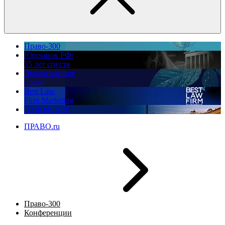
Право-300
Юррынок РФ:
35 лет спустя
Экологическое
право
Best Law
Firm Marketing
ПМЮФ 2026
ПРАВО.ru
Право-300
Конференции