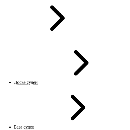
Досье судей
База судов