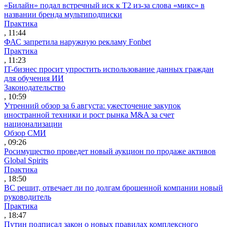
«Билайн» подал встречный иск к Т2 из-за слова «микс» в
названии бренда мультиподписки
Практика
, 11:44
ФАС запретила наружную рекламу Fonbet
Практика
, 11:23
IT-бизнес просит упростить использование данных граждан
для обучения ИИ
Законодательство
, 10:59
Утренний обзор за 6 августа: ужесточение закупок
иностранной техники и рост рынка M&A за счет
национализации
Обзор СМИ
, 09:26
Росимущество проведет новый аукцион по продаже активов
Global Spirits
Практика
, 18:50
ВС решит, отвечает ли по долгам брошенной компании новый
руководитель
Практика
, 18:47
Путин подписал закон о новых правилах комплексного