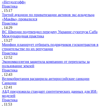
«Нетдолгофф»
Практика
, 15:17
Третий аукцион по приватизации активов экс-владельца
«Макфы» провалился
Практика
, 14:29
ВС Швеции подтвердил передачу Украине сухогруза Caffa
Международная практика
, 13:27
Минфин планирует отбирать подрядчиков госконтрактов в
строительстве по их репутации
Практика
, 12:52
Экономколлегия защитила компанию от переплаты за
пользование землей
Практика
, 12:43
Великобритания расширила антироссийские санкции
Санкции
, 12:41
АБД предложила стандарт синтетических данных для ИИ-
моделей
Практика
, 11:53