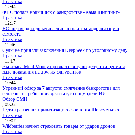
Практика
, 12:44
ФНС подала новый иск о банкротстве «Кама Шиппинг»
Практика
, 12:17
ВС подтвердил доначисление пошлин за модернизацию
самолета
Практика
, 11:46
Суды не приняли заключения DeepSeek по уголовному делу
Практика
, 11:17
Экс-глава Mind Money признала вину по делу о хищении и
дала показания на других фигурантов
Практика
, 10:44
Утренний обзор за 7 августа: смягчение банкротства для
селлеров и требования для статуса нацмодели ИИ
Обзор СМИ
, 09:22
Путин разрешил приватизацию аэропорта Шереметьево
Практика
, 19:07
Wildberries начнет страховать товары от ударов дронов
Практика