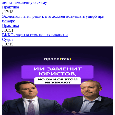
лет за таможенную схему
Практика
, 17:18
Экономколлегия решит, кто должен возмещать ущерб при
пожаре
Практика
, 16:51
ВККС открыла семь новых вакансий
Судьи
, 16:15