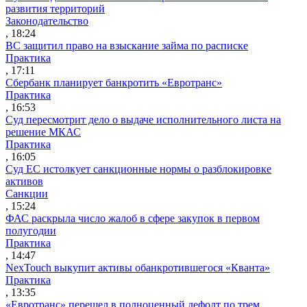
развития территорий
Законодательство
, 18:24
ВС защитил право на взыскание займа по расписке
Практика
, 17:11
Сбербанк планирует банкротить «Евротранс»
Практика
, 16:53
Суд пересмотрит дело о выдаче исполнительного листа на
решение МКАС
Практика
, 16:05
Суд ЕС истолкует санкционные нормы о разблокировке
активов
Санкции
, 15:24
ФАС раскрыла число жалоб в сфере закупок в первом
полугодии
Практика
, 14:47
NexTouch выкупит активы обанкротившегося «Кванта»
Практика
, 13:35
«Евротранс» перешел в полноценный дефолт по трем