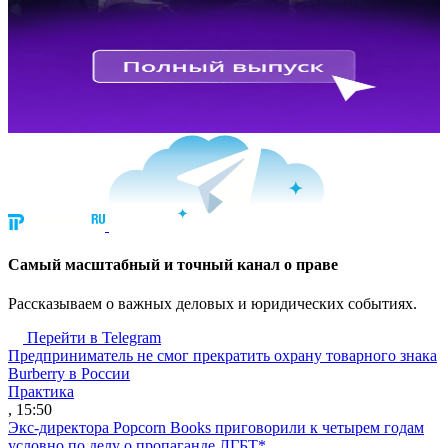
Cамый масштабный и точный канал о праве
Рассказываем о важных деловых и юридических событиях.
Перейти в Telegram
Предприниматель не смог прекратить охрану товарного знака
Burberry в России
Практика
, 15:50
Экс-директора Popcorn Books приговорили к четырем годам
условно по делу о пропаганде ЛГБТ*