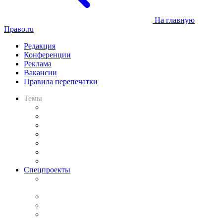
На главную
Право.ru
Редакция
Конференции
Реклама
Вакансии
Правила перепечатки
Темы
Практика
Законодательство
Процесс
Исследования
Рынок юридических услуг
Юридическое сообщество
Важнейшие правовые темы в прессе
Спецпроекты
Подкаст «В здравом уме
и твёрдой памяти»
Legal Design
Банкротная панорама
Советы для литигаторов