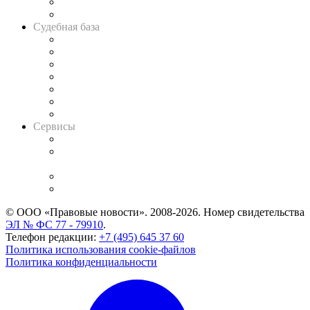
Сговоры на торгах
Авто
Судебная база
Картотека арбитражных дел
Решения арбитражных судов
Календарь рассмотрения арбитражных дел
Досье судей
Информация о судах
RSS лента новостей
Вакансии для юристов
Сервисы
Справочно-правовая система
Casebook: мониторинг дел
и компаний
Caselook: поиск и анализ практики
CASE.ONE: управление юридической службой
© ООО «Правовые новости». 2008-2026.
Номер свидетельства
ЭЛ № ФС 77 - 79910
.
Телефон редакции:
+7 (495) 645 37 60
Политика использования cookie-файлов
Политика конфиденциальности