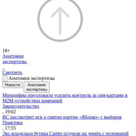
18+
Анатомия
экспертизы
Смотреть
Анатомия экспертизы
Новости
Анатомия
экспертизы
Минцифры предложило усилить контроль за сим-картами в
M2M-устройствах компаний
Законодательство
, 19:02
ВС рассмотрит иск о снятии партии «Яблоко» с выборов
Практика
, 17:55
Экс-владельца бутика Cartier осудили на девять с половиной