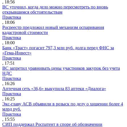
, 18:56
ВС уточнил, когда дело можно пересмотреть по вновь
открывшимся обстоятельствам
Практика
, 18:06
Росреестр предложил новый механизм оспаривания
кадастровой стоимости
Практика
, 18:00
Банк «Траст» погасит 797,3 млн руб. долга перед ФНС за
«Гема-Инвест»
Практика
, 17:51
ВС запретил уравнивать цены участников закупок без учета
НДС
Практика
, 16:26
Аптечная сеть «36,6» выкупила 83 аптеки «Диалога»
Практика
, 16:25
Экс-главу АСВ объявили в розыск по делу о хищении более 4
млрд руб.
Практика
, 15:55
СИП поддержал Роспатент в споре об обозначении