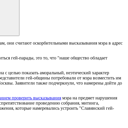
ам, они считают оскорбительными высказывания мэра в адрес
иться гей-парады, это то, что "наше общество обладает
а с целью показать аморальный, неэтический характер
представители гей-общины потребовали от мэра возместить им
Москвы. Заявители также подчеркнули, что намерены дойти до
ванием проверить высказывания
мэра на предмет нарушения
оспрепятствование проведению собрания, митинга,
ижения, которые намеревались устроить "Славянский гей-