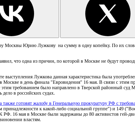
эру Москвы Юрию Лужкову на сумму в одну копейку. По их слов
аявил, что одна из причин, по которой в Москве не будут провод
те выступления Лужкова данная характеристика была употреблен
в Москве в день финала "Евровидения" 16 мая. В связи с этим 
 с этим требованием было направлено в Тверской районный суд 
ь дело в российских судах.
да также готовят жалобу в Генеральную прокуратуру РФ с требо
м принадлежности к какой-либо социальной группе") и 149 ("В
К РФ. 16 мая в Москве были задержаны до 80 активистов гей-дв
виновении властям.