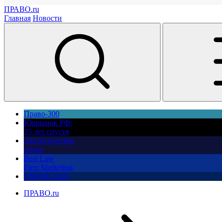
ПРАВО.ru
Главная
Новости
Право-300
Юррынок РФ:
35 лет спустя
Экологическое
право
Best Law
Firm Marketing
ПМЮФ 2026
ПРАВО.ru