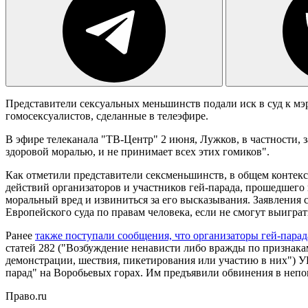
Представители сексуальных меньшинств подали иск в суд к м
гомосексуалистов, сделанные в телеэфире.
В эфире телеканала "ТВ-Центр" 2 июня, Лужков, в частности, з
здоровой моралью, и не принимает всех этих гомиков".
Как отметили представители сексменьшинств, в общем контекс
действий организаторов и участников гей-парада, прошедшего 
моральный вред и извиниться за его высказывания. Заявления
Европейского суда по правам человека, если не смогут выиграт
Ранее
также поступали сообщения, что организаторы гей-пара
статей 282 ("Возбуждение ненависти либо вражды по признака
демонстрации, шествия, пикетирования или участию в них") У
парад" на Воробьевых горах. Им предъявили обвинения в непо
Право.ru