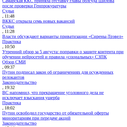
Самарская ККС приняла отставку главы облсуда Шилова
после проверки Генпрокуратуры
Судьи
, 11:48
ВККС открыла семь новых вакансий
Судьи
, 11:28
Власти обсуждают варианты приватизации «Сирены-Трэвел»
Практика
, 10:50
Утренний обзор за 5 августа: поправки о защите контента при
обучении нейросетей и правила «социальных» СЗПК
Обзор СМИ
, 09:37
Путин подписал закон об ограничениях для осужденных
релокантов
Законодательство
, 19:32
ВС напомнил, что прекращение уголовного дела не
исключает взыскания ущерба
Практика
, 18:02
Путин освободил государство от обязательной оферты
миноритариям при передаче акций
Законодательство