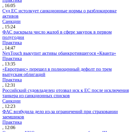
Практика
, 16:05
Суд ЕС истолкует санкционные нормы о разблокировке
активов
Санкции
, 15:24
ФАС раскрыла число жалоб в сфере закупок в первом
полугодии
Практика
, 14:47
NexTouch выкупит активы обанкротившегося «Кванта»
Практика
, 13:35
«Евротранс» перешел в полноценный дефолт по трем
выпускам облигаций
Практика
, 12:31
Российский судовладелец отозвал иск к ЕС после исключения
танкера из санкционных списков
Санкции
, 12:23
ФАС возбудила дело из-за ограничений при страховании
заемщиков
Практика
, 12:06