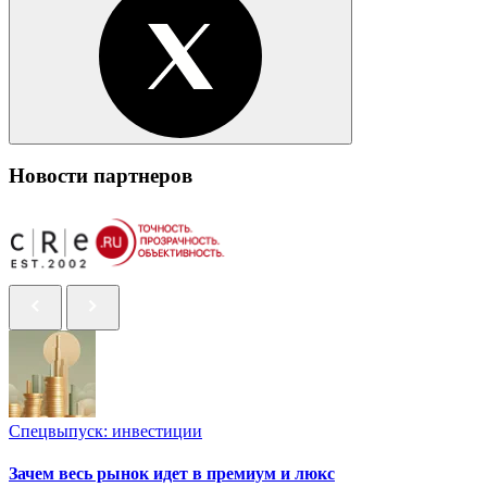
Новости партнеров
Спецвыпуск: инвестиции
Зачем весь рынок идет в премиум и люкс