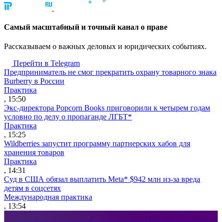
Cамый масштабный и точный канал о праве
Рассказываем о важных деловых и юридических событиях.
Перейти в Telegram
Предприниматель не смог прекратить охрану товарного знака
Burberry в России
Практика
, 15:50
Экс-директора Popcorn Books приговорили к четырем годам
условно по делу о пропаганде ЛГБТ*
Практика
, 15:25
Wildberries запустит программу партнерских хабов для
хранения товаров
Практика
, 14:31
Суд в США обязал выплатить Meta* $942 млн из-за вреда
детям в соцсетях
Международная практика
, 13:54