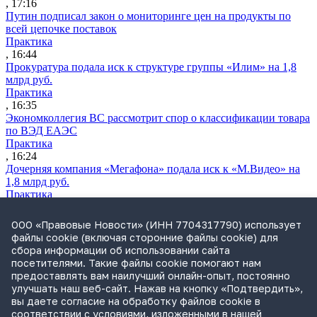
, 17:16
Путин подписал закон о мониторинге цен на продукты по
всей цепочке поставок
Практика
, 16:44
Прокуратура подала иск к структуре группы «Илим» на 1,8
млрд руб.
Практика
, 16:35
Экономколлегия ВС рассмотрит спор о классификации товара
по ВЭД ЕАЭС
Практика
, 16:24
Дочерняя компания «Мегафона» подала иск к «М.Видео» на
1,8 млрд руб.
Практика
, 15:50
СИП проверит отмену патента на систему управления
ООО «Правовые Новости» (ИНН 7704317790) использует
устройствами после возражений «Яндекса»
файлы cookie (включая сторонние файлы cookie) для
Практика
сбора информации об использовании сайта
, 15:17
посетителями. Такие файлы cookie помогают нам
Суды 10 стран рассматривают иски российской «дочки»
предоставлять вам наилучший онлайн-опыт, постоянно
Google о возврате дивидендов
улучшать наш веб-сайт. Нажав на кнопку «Подтвердить»,
Международная практика
вы даете согласие на обработку файлов cookie в
, 14:09
соответствии с условиями, изложенными в нашей