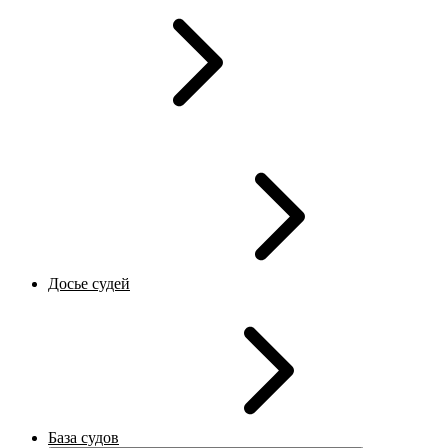
Досье судей
База судов