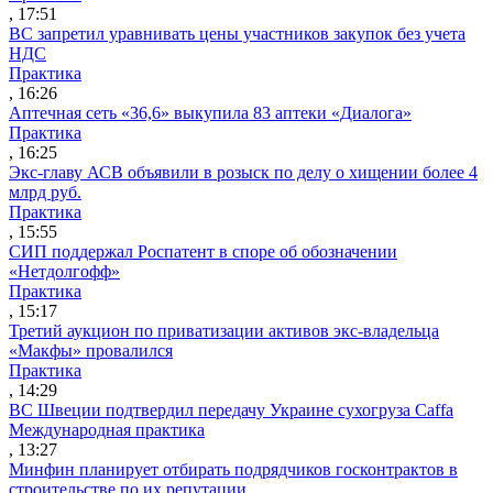
, 17:51
ВС запретил уравнивать цены участников закупок без учета
НДС
Практика
, 16:26
Аптечная сеть «36,6» выкупила 83 аптеки «Диалога»
Практика
, 16:25
Экс-главу АСВ объявили в розыск по делу о хищении более 4
млрд руб.
Практика
, 15:55
СИП поддержал Роспатент в споре об обозначении
«Нетдолгофф»
Практика
, 15:17
Третий аукцион по приватизации активов экс-владельца
«Макфы» провалился
Практика
, 14:29
ВС Швеции подтвердил передачу Украине сухогруза Caffa
Международная практика
, 13:27
Минфин планирует отбирать подрядчиков госконтрактов в
строительстве по их репутации