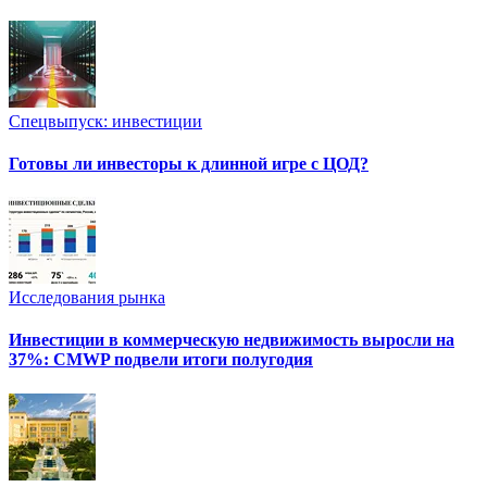
Спецвыпуск: инвестиции
Готовы ли инвесторы к длинной игре с ЦОД?
Исследования рынка
Инвестиции в коммерческую недвижимость выросли на
37%: CMWP подвели итоги полугодия