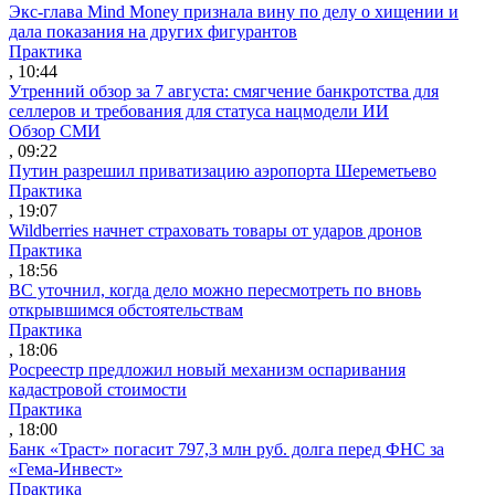
Экс-глава Mind Money признала вину по делу о хищении и
дала показания на других фигурантов
Практика
, 10:44
Утренний обзор за 7 августа: смягчение банкротства для
селлеров и требования для статуса нацмодели ИИ
Обзор СМИ
, 09:22
Путин разрешил приватизацию аэропорта Шереметьево
Практика
, 19:07
Wildberries начнет страховать товары от ударов дронов
Практика
, 18:56
ВС уточнил, когда дело можно пересмотреть по вновь
открывшимся обстоятельствам
Практика
, 18:06
Росреестр предложил новый механизм оспаривания
кадастровой стоимости
Практика
, 18:00
Банк «Траст» погасит 797,3 млн руб. долга перед ФНС за
«Гема-Инвест»
Практика