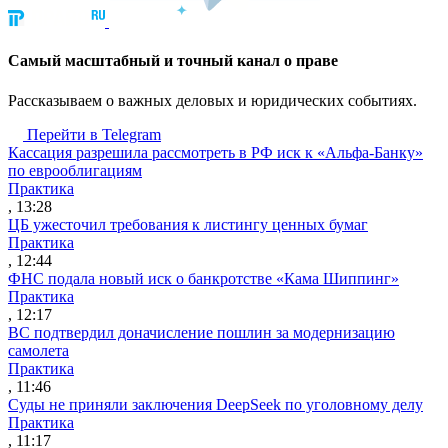
Cамый масштабный и точный канал о праве
Рассказываем о важных деловых и юридических событиях.
Перейти в Telegram
Кассация разрешила рассмотреть в РФ иск к «Альфа-Банку»
по еврооблигациям
Практика
, 13:28
ЦБ ужесточил требования к листингу ценных бумаг
Практика
, 12:44
ФНС подала новый иск о банкротстве «Кама Шиппинг»
Практика
, 12:17
ВС подтвердил доначисление пошлин за модернизацию
самолета
Практика
, 11:46
Суды не приняли заключения DeepSeek по уголовному делу
Практика
, 11:17