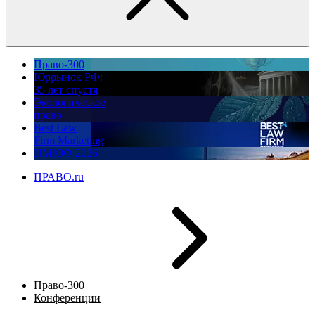
Право-300
Юррынок РФ:
35 лет спустя
Экологическое
право
Best Law
Firm Marketing
ПМЮФ 2026
ПРАВО.ru
Право-300
Конференции