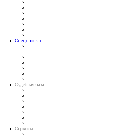
Практика
Законодательство
Процесс
Исследования
Рынок юридических услуг
Юридическое сообщество
Важнейшие правовые темы в прессе
Спецпроекты
Подкаст «В здравом уме
и твёрдой памяти»
Legal Design
Банкротная панорама
Советы для литигаторов
Сговоры на торгах
Авто
Судебная база
Картотека арбитражных дел
Решения арбитражных судов
Календарь рассмотрения арбитражных дел
Досье судей
Информация о судах
RSS лента новостей
Вакансии для юристов
Сервисы
Справочно-правовая система