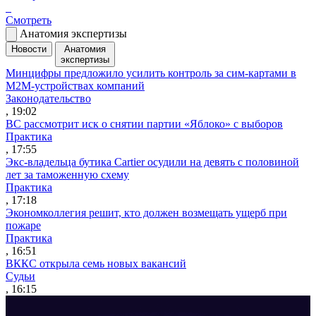
Смотреть
Анатомия экспертизы
Новости
Анатомия
экспертизы
Минцифры предложило усилить контроль за сим-картами в
M2M-устройствах компаний
Законодательство
, 19:02
ВС рассмотрит иск о снятии партии «Яблоко» с выборов
Практика
, 17:55
Экс-владельца бутика Cartier осудили на девять с половиной
лет за таможенную схему
Практика
, 17:18
Экономколлегия решит, кто должен возмещать ущерб при
пожаре
Практика
, 16:51
ВККС открыла семь новых вакансий
Судьи
, 16:15