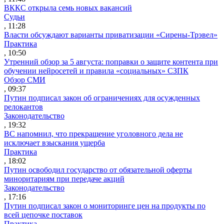
ВККС открыла семь новых вакансий
Судьи
, 11:28
Власти обсуждают варианты приватизации «Сирены-Трэвел»
Практика
, 10:50
Утренний обзор за 5 августа: поправки о защите контента при
обучении нейросетей и правила «социальных» СЗПК
Обзор СМИ
, 09:37
Путин подписал закон об ограничениях для осужденных
релокантов
Законодательство
, 19:32
ВС напомнил, что прекращение уголовного дела не
исключает взыскания ущерба
Практика
, 18:02
Путин освободил государство от обязательной оферты
миноритариям при передаче акций
Законодательство
, 17:16
Путин подписал закон о мониторинге цен на продукты по
всей цепочке поставок
Практика