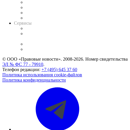
Досье судей
Информация о судах
RSS лента новостей
Вакансии для юристов
Сервисы
Справочно-правовая система
Casebook: мониторинг дел
и компаний
Caselook: поиск и анализ практики
CASE.ONE: управление юридической службой
© ООО «Правовые новости». 2008-2026.
Номер свидетельства
ЭЛ № ФС 77 - 79910
.
Телефон редакции:
+7 (495) 645 37 60
Политика использования cookie-файлов
Политика конфиденциальности