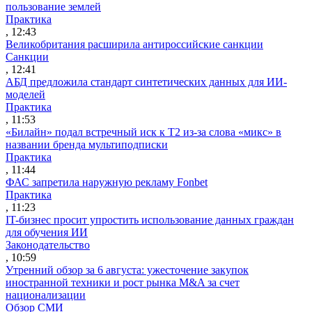
пользование землей
Практика
, 12:43
Великобритания расширила антироссийские санкции
Санкции
, 12:41
АБД предложила стандарт синтетических данных для ИИ-
моделей
Практика
, 11:53
«Билайн» подал встречный иск к Т2 из-за слова «микс» в
названии бренда мультиподписки
Практика
, 11:44
ФАС запретила наружную рекламу Fonbet
Практика
, 11:23
IT-бизнес просит упростить использование данных граждан
для обучения ИИ
Законодательство
, 10:59
Утренний обзор за 6 августа: ужесточение закупок
иностранной техники и рост рынка M&A за счет
национализации
Обзор СМИ