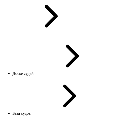
Досье судей
База судов