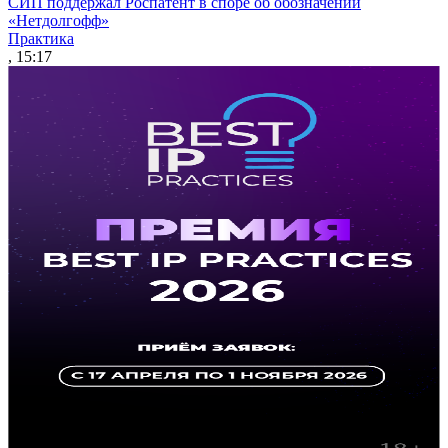
СИП поддержал Роспатент в споре об обозначении
«Нетдолгофф»
Практика
, 15:17