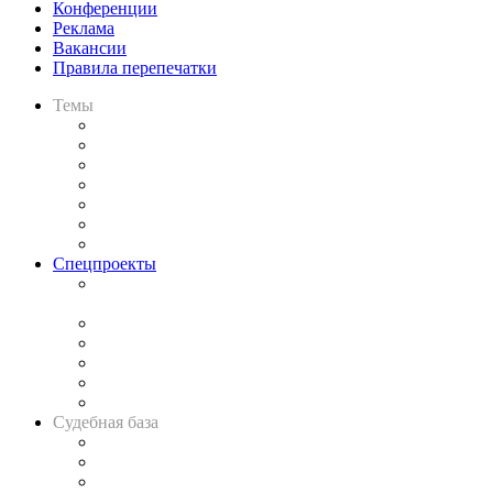
Конференции
Реклама
Вакансии
Правила перепечатки
Темы
Практика
Законодательство
Процесс
Исследования
Рынок юридических услуг
Юридическое сообщество
Важнейшие правовые темы в прессе
Спецпроекты
Подкаст «В здравом уме
и твёрдой памяти»
Legal Design
Банкротная панорама
Советы для литигаторов
Сговоры на торгах
Авто
Судебная база
Картотека арбитражных дел
Решения арбитражных судов
Календарь рассмотрения арбитражных дел