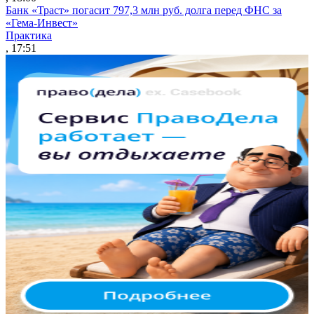
Банк «Траст» погасит 797,3 млн руб. долга перед ФНС за
«Гема-Инвест»
Практика
, 17:51