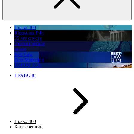
Право-300
Юррынок РФ:
35 лет спустя
Экологическое
право
Best Law
Firm Marketing
ПМЮФ 2026
ПРАВО.ru
Право-300
Конференции