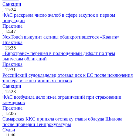
Санкции
, 15:24
ФАС раскрыла число жалоб в сфере закупок в первом
полугодии
Практика
, 14:47
NexTouch выкупит активы обанкротившегося «Кванта»
Практика
, 13:35
«Евротранс» перешел в полноценный дефолт по трем
выпускам облигаций
Практика
, 12:31
Российский судовладелец отозвал иск к ЕС после исключения
танкера из санкционных списков
Санкции
, 12:23
ФАС возбудила дело из-за ограничений при страховании
заемщиков
Практика
, 12:06
Самарская ККС приняла отставку главы облсуда Шилова
после проверки Генпрокуратуры
Судьи
, 11:48