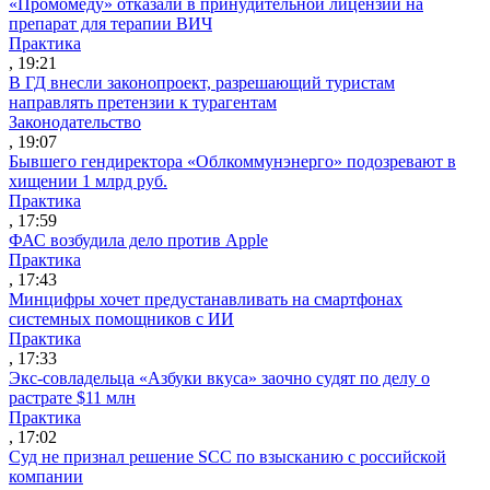
«Промомеду» отказали в принудительной лицензии на
препарат для терапии ВИЧ
Практика
, 19:21
В ГД внесли законопроект, разрешающий туристам
направлять претензии к турагентам
Законодательство
, 19:07
Бывшего гендиректора «Облкоммунэнерго» подозревают в
хищении 1 млрд руб.
Практика
, 17:59
ФАС возбудила дело против Apple
Практика
, 17:43
Минцифры хочет предустанавливать на смартфонах
системных помощников с ИИ
Практика
, 17:33
Экс-совладельца «Азбуки вкуса» заочно судят по делу о
растрате $11 млн
Практика
, 17:02
Суд не признал решение SCC по взысканию с российской
компании