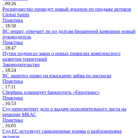
, 09:26
Росимущество проведет новый аукцион по продаже активов
Global Spirits
Практика
, 18:50
ВС решит, отвечает ли по долгам брошенной компании новый
руководитель
Практика
, 18:47
Путин подписал закон о новых правилах комплексного
развития территорий
Законодательство
, 18:24
ВС защитил право на взыскание займа по расписке
Практика
, 17:11
Сбербанк планирует банкротить «Евротранс»
Практика
, 16:53
Суд пересмотрит дело о выдаче исполнительного листа на
решение МКАС
Практика
, 16:05
Суд ЕС истолкует санкционные нормы о разблокировке
активов