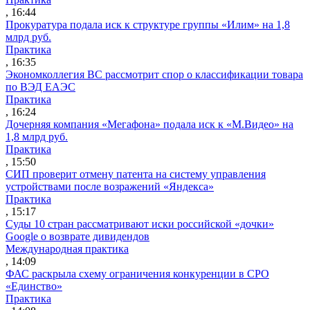
, 16:44
Прокуратура подала иск к структуре группы «Илим» на 1,8
млрд руб.
Практика
, 16:35
Экономколлегия ВС рассмотрит спор о классификации товара
по ВЭД ЕАЭС
Практика
, 16:24
Дочерняя компания «Мегафона» подала иск к «М.Видео» на
1,8 млрд руб.
Практика
, 15:50
СИП проверит отмену патента на систему управления
устройствами после возражений «Яндекса»
Практика
, 15:17
Суды 10 стран рассматривают иски российской «дочки»
Google о возврате дивидендов
Международная практика
, 14:09
ФАС раскрыла схему ограничения конкуренции в СРО
«Единство»
Практика