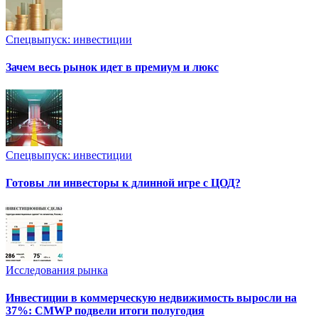
Спецвыпуск: инвестиции
Зачем весь рынок идет в премиум и люкс
Спецвыпуск: инвестиции
Готовы ли инвесторы к длинной игре с ЦОД?
Исследования рынка
Инвестиции в коммерческую недвижимость выросли на
37%: CMWP подвели итоги полугодия