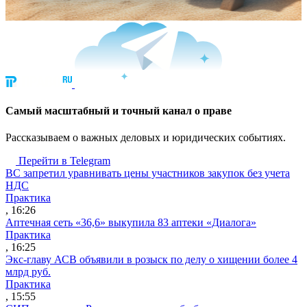
Cамый масштабный и точный канал о праве
Рассказываем о важных деловых и юридических событиях.
Перейти в Telegram
ВС запретил уравнивать цены участников закупок без учета
НДС
Практика
, 16:26
Аптечная сеть «36,6» выкупила 83 аптеки «Диалога»
Практика
, 16:25
Экс-главу АСВ объявили в розыск по делу о хищении более 4
млрд руб.
Практика
, 15:55