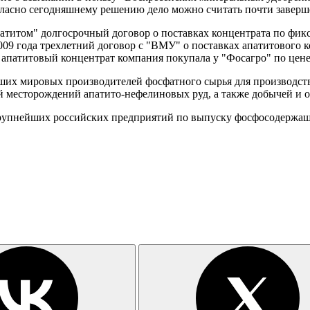
огласно сегодняшнему решению дело можно считать почти завер
атитом" долгосрочный договор о поставках концентрата по фик
009 года трехлетний договор с "ВМУ" о поставках апатитового к
патитовый концентрат компания покупала у "Фосагро" по цене 9
их мировых производителей фосфатного сырья для производств
 месторождений апатито-нефелиновых руд, а также добычей и 
рупнейших российских предприятий по выпуску фосфосодержащи