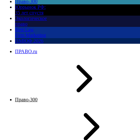
Право-300
Юррынок РФ:
35 лет спустя
Экологическое
право
Best Law
Firm Marketing
ПМЮФ 2026
ПРАВО.ru
Право-300