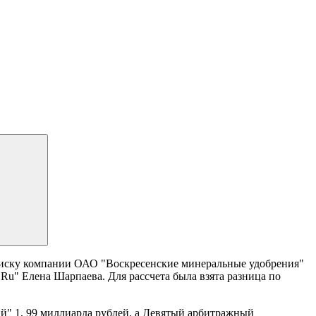
 иску компании ОАО "Воскресенские минеральные удобрения"
Ru" Елена Шарпаева. Для рассчета была взята разница по
й" 1, 99 миллиарда рублей, а Девятый арбитражный