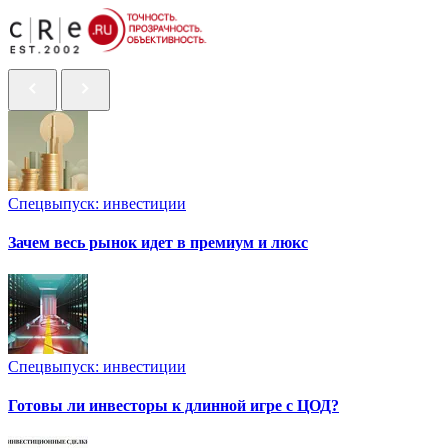
Спецвыпуск: инвестиции
Зачем весь рынок идет в премиум и люкс
Спецвыпуск: инвестиции
Готовы ли инвесторы к длинной игре с ЦОД?