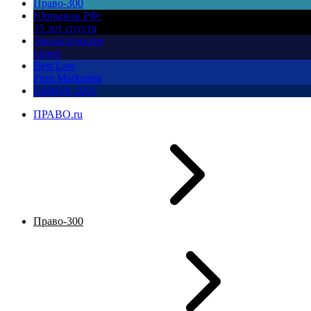
Право-300
Юррынок РФ:
35 лет спустя
Экологическое
право
Best Law
Firm Marketing
ПМЮФ 2026
ПРАВО.ru
Право-300