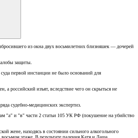
ыбросившего из окна двух восьмилетних близняшек — дочерей
жалобы защиты.
у суда первой инстанции не было оснований для
, а российский изъят, вследствие чего он скрыться не
 ряда судебно-медицинских экспертиз.
ам "а" и "в" части 2 статьи 105 УК РФ (покушение на убийство
ской жене, находясь в состоянии сильного алкогольного
 восьмом этаже. В результате падения Катя и Даша