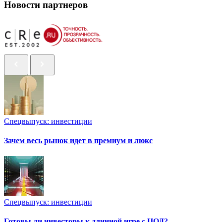
Новости партнеров
Спецвыпуск: инвестиции
Зачем весь рынок идет в премиум и люкс
Спецвыпуск: инвестиции
Готовы ли инвесторы к длинной игре с ЦОД?