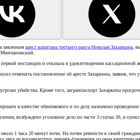
ла законным
арест капитана третьего ранга Николая Захаркина
, в
р Минчановский.
да первой инстанции и отказала в удовлетворении кассационной 
сил отменить постановление об аресте Захаркина, заявив, что 
розах убийства. Кроме того, загранпаспорт Захаркина просрочен
прошен в качестве обвиняемого и по делу назначено проведение
ения, возбуждено уголовное дело по части 3 статьи 30, и пункт
 около 1 часа 20 минут ночи. На почве ревности к своей граждан
л двух ее восьмилетних девочек-близняшек из окна квартиры на