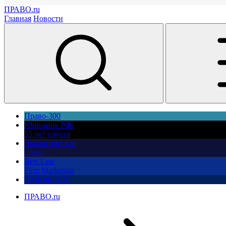
ПРАВО.ru
Главная
Новости
Право-300
Юррынок РФ:
35 лет спустя
Экологическое
право
Best Law
Firm Marketing
ПМЮФ 2026
ПРАВО.ru