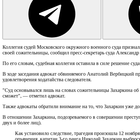
Коллегия судей Московского окружного военного суда призна
своей сожительницы, сообщил пресс-секретарь суда Александ
По его словам, судебная коллегия оставила в силе решение су
В ходе заседания адвокат обвиняемого Анатолий Вербицкий про
удовлетворения ходатайства следователя.
"Суд основывался лишь на словах сожительницы Захаркина об уг
сможет", — отметил адвокат.
Также адвокаты обратили внимание на то, что Захаркин уже до
В отношении Захаркина, подозреваемого в совершении преступл
двух и более лиц).
Как установило следствие, трагедия произошла 12 ноября
опьянения, капитан 3-го ранга Николай Захаркин выброси