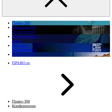
Право-300
Юррынок РФ:
35 лет спустя
Экологическое
право
Best Law
Firm Marketing
ПМЮФ 2026
ПРАВО.ru
Право-300
Конференции