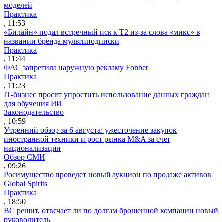
моделей
Практика
, 11:53
«Билайн» подал встречный иск к Т2 из-за слова «микс» в
названии бренда мультиподписки
Практика
, 11:44
ФАС запретила наружную рекламу Fonbet
Практика
, 11:23
IT-бизнес просит упростить использование данных граждан
для обучения ИИ
Законодательство
, 10:59
Утренний обзор за 6 августа: ужесточение закупок
иностранной техники и рост рынка M&A за счет
национализации
Обзор СМИ
, 09:26
Росимущество проведет новый аукцион по продаже активов
Global Spirits
Практика
, 18:50
ВС решит, отвечает ли по долгам брошенной компании новый
руководитель