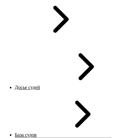
Досье судей
База судов