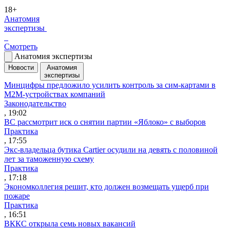
18+
Анатомия
экспертизы
Смотреть
Анатомия экспертизы
Новости
Анатомия
экспертизы
Минцифры предложило усилить контроль за сим-картами в
M2M-устройствах компаний
Законодательство
, 19:02
ВС рассмотрит иск о снятии партии «Яблоко» с выборов
Практика
, 17:55
Экс-владельца бутика Cartier осудили на девять с половиной
лет за таможенную схему
Практика
, 17:18
Экономколлегия решит, кто должен возмещать ущерб при
пожаре
Практика
, 16:51
ВККС открыла семь новых вакансий