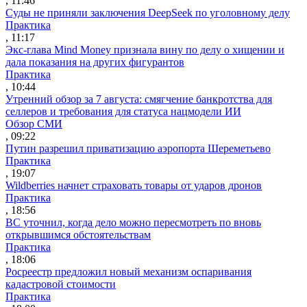
, 11:46
Суды не приняли заключения DeepSeek по уголовному делу
Практика
, 11:17
Экс-глава Mind Money признала вину по делу о хищении и
дала показания на других фигурантов
Практика
, 10:44
Утренний обзор за 7 августа: смягчение банкротства для
селлеров и требования для статуса нацмодели ИИ
Обзор СМИ
, 09:22
Путин разрешил приватизацию аэропорта Шереметьево
Практика
, 19:07
Wildberries начнет страховать товары от ударов дронов
Практика
, 18:56
ВС уточнил, когда дело можно пересмотреть по вновь
открывшимся обстоятельствам
Практика
, 18:06
Росреестр предложил новый механизм оспаривания
кадастровой стоимости
Практика