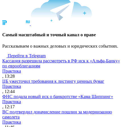
Cамый масштабный и точный канал о праве
Рассказываем о важных деловых и юридических событиях.
Перейти в Telegram
Кассация разрешила рассмотреть в РФ иск к «Альфа-Банку»
по еврооблигациям
Практика
, 13:28
ЦБ ужесточил требования к листингу ценных бумаг
Практика
, 12:44
ФНС подала новый иск о банкротстве «Кама Шиппинг»
Практика
, 12:17
ВС подтвердил доначисление пошлин за модернизацию
самолета
Практика