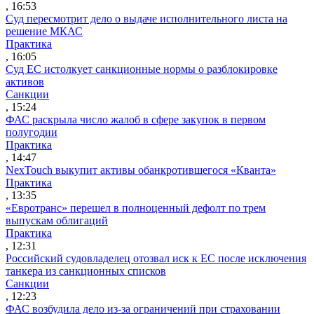
, 16:53
Суд пересмотрит дело о выдаче исполнительного листа на
решение МКАС
Практика
, 16:05
Суд ЕС истолкует санкционные нормы о разблокировке
активов
Санкции
, 15:24
ФАС раскрыла число жалоб в сфере закупок в первом
полугодии
Практика
, 14:47
NexTouch выкупит активы обанкротившегося «Кванта»
Практика
, 13:35
«Евротранс» перешел в полноценный дефолт по трем
выпускам облигаций
Практика
, 12:31
Российский судовладелец отозвал иск к ЕС после исключения
танкера из санкционных списков
Санкции
, 12:23
ФАС возбудила дело из-за ограничений при страховании