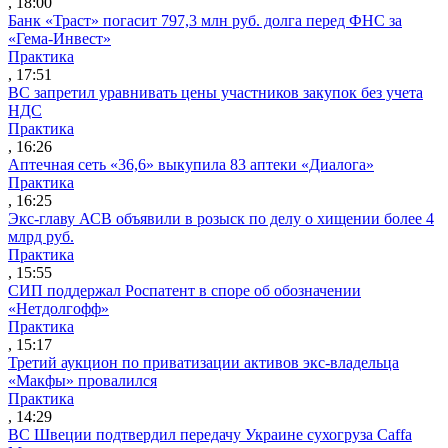
, 18:00
Банк «Траст» погасит 797,3 млн руб. долга перед ФНС за
«Гема-Инвест»
Практика
, 17:51
ВС запретил уравнивать цены участников закупок без учета
НДС
Практика
, 16:26
Аптечная сеть «36,6» выкупила 83 аптеки «Диалога»
Практика
, 16:25
Экс-главу АСВ объявили в розыск по делу о хищении более 4
млрд руб.
Практика
, 15:55
СИП поддержал Роспатент в споре об обозначении
«Нетдолгофф»
Практика
, 15:17
Третий аукцион по приватизации активов экс-владельца
«Макфы» провалился
Практика
, 14:29
ВС Швеции подтвердил передачу Украине сухогруза Caffa