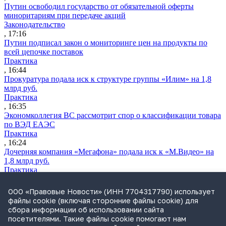
Путин освободил государство от обязательной оферты
миноритариям при передаче акций
Законодательство
, 17:16
Путин подписал закон о мониторинге цен на продукты по
всей цепочке поставок
Практика
, 16:44
Прокуратура подала иск к структуре группы «Илим» на 1,8
млрд руб.
Практика
, 16:35
Экономколлегия ВС рассмотрит спор о классификации товара
по ВЭД ЕАЭС
Практика
, 16:24
Дочерняя компания «Мегафона» подала иск к «М.Видео» на
1,8 млрд руб.
Практика
, 15:50
СИП проверит отмену патента на систему управления
ООО «Правовые Новости» (ИНН 7704317790) использует
устройствами после возражений «Яндекса»
файлы cookie (включая сторонние файлы cookie) для
Практика
сбора информации об использовании сайта
, 15:17
посетителями. Такие файлы cookie помогают нам
Суды 10 стран рассматривают иски российской «дочки»