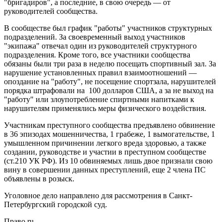
"бригадиров", а последние, в свою очередь — от
руководителей сообщества.
В сообществе был график "работы" участников структурных
подразделений. За своевременный выход участников
"экипажа" отвечал один из руководителей структурного
подразделения. Кроме того, все участники сообщества
обязаны были три раза в неделю посещать спортивный зал. За
нарушение установленных правил взаимоотношений —
опоздание на "работу", не посещение спортзала, нарушителей
порядка штрафовали на 100 долларов США, а за не выход на
"работу" или злоупотребление спиртными напитками к
нарушителям применялись меры физического воздействия.
Участникам преступного сообщества предъявлено обвинение
в 36 эпизодах мошенничества, 1 грабеже, 1 вымогательстве, 1
умышленном причинении легкого вреда здоровью, а также
создании, руководстве и участии в преступном сообществе
(ст.210 УК РФ). Из 10 обвиняемых лишь двое признали свою
вину в совершении данных преступлений, еще 2 члена ПС
объявлены в розыск.
Уголовное дело направлено для рассмотрения в Санкт-
Петербургский городской суд.
Право.ru