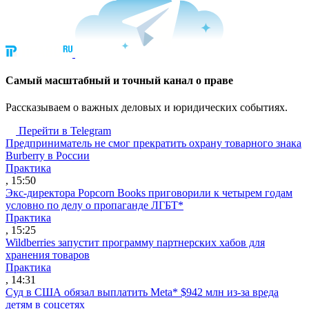
Cамый масштабный и точный канал о праве
Рассказываем о важных деловых и юридических событиях.
Перейти в Telegram
Предприниматель не смог прекратить охрану товарного знака
Burberry в России
Практика
, 15:50
Экс-директора Popcorn Books приговорили к четырем годам
условно по делу о пропаганде ЛГБТ*
Практика
, 15:25
Wildberries запустит программу партнерских хабов для
хранения товаров
Практика
, 14:31
Суд в США обязал выплатить Meta* $942 млн из-за вреда
детям в соцсетях