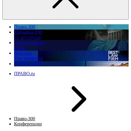
Право-300
Юррынок РФ:
35 лет спустя
Экологическое
право
Best Law
Firm Marketing
ПМЮФ 2026
ПРАВО.ru
Право-300
Конференции