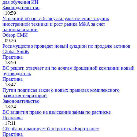
для обучения ИИ
Законодательство
, 10:59
Утренний обзор за 6 августа: ужесточение закупок
иностранной техники и рост рынка M&A за счет
национализации
Обзор СМИ
, 09:26
Росимущество проведет новый аукцион по продаже активов
Global Spirits
Практика
, 18:50
ВС решит, отвечает ли по долгам брошенной компании новый
руководитель
Практика
, 18:47
Путин подписал закон о новых правилах комплексного
развития территорий
Законодательство
, 18:24
ВС защитил право на взыскание займа по расписке
Практика
, 17:11
Сбербанк планирует банкротить «Евротранс»
Практика