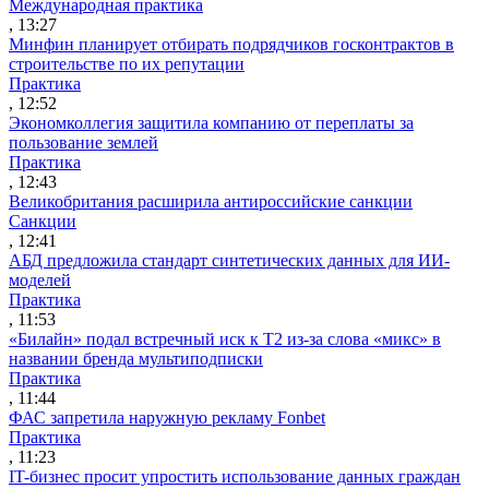
Международная практика
, 13:27
Минфин планирует отбирать подрядчиков госконтрактов в
строительстве по их репутации
Практика
, 12:52
Экономколлегия защитила компанию от переплаты за
пользование землей
Практика
, 12:43
Великобритания расширила антироссийские санкции
Санкции
, 12:41
АБД предложила стандарт синтетических данных для ИИ-
моделей
Практика
, 11:53
«Билайн» подал встречный иск к Т2 из-за слова «микс» в
названии бренда мультиподписки
Практика
, 11:44
ФАС запретила наружную рекламу Fonbet
Практика
, 11:23
IT-бизнес просит упростить использование данных граждан