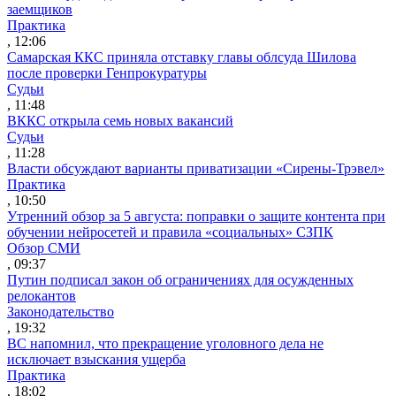
заемщиков
Практика
, 12:06
Самарская ККС приняла отставку главы облсуда Шилова
после проверки Генпрокуратуры
Судьи
, 11:48
ВККС открыла семь новых вакансий
Судьи
, 11:28
Власти обсуждают варианты приватизации «Сирены-Трэвел»
Практика
, 10:50
Утренний обзор за 5 августа: поправки о защите контента при
обучении нейросетей и правила «социальных» СЗПК
Обзор СМИ
, 09:37
Путин подписал закон об ограничениях для осужденных
релокантов
Законодательство
, 19:32
ВС напомнил, что прекращение уголовного дела не
исключает взыскания ущерба
Практика
, 18:02