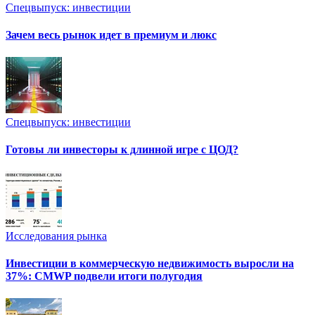
Спецвыпуск: инвестиции
Зачем весь рынок идет в премиум и люкс
Спецвыпуск: инвестиции
Готовы ли инвесторы к длинной игре с ЦОД?
Исследования рынка
Инвестиции в коммерческую недвижимость выросли на
37%: CMWP подвели итоги полугодия