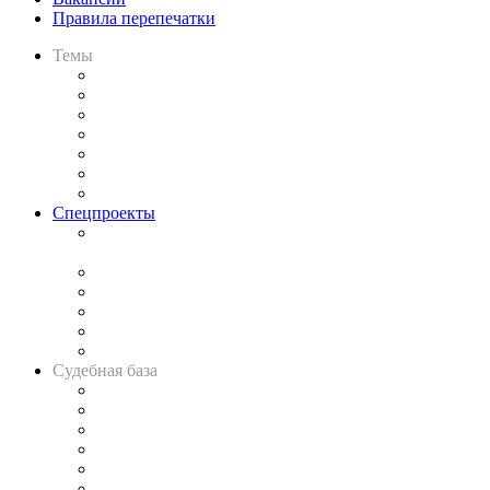
Правила перепечатки
Темы
Практика
Законодательство
Процесс
Исследования
Рынок юридических услуг
Юридическое сообщество
Важнейшие правовые темы в прессе
Спецпроекты
Подкаст «В здравом уме
и твёрдой памяти»
Legal Design
Банкротная панорама
Советы для литигаторов
Сговоры на торгах
Авто
Судебная база
Картотека арбитражных дел
Решения арбитражных судов
Календарь рассмотрения арбитражных дел
Досье судей
Информация о судах
RSS лента новостей