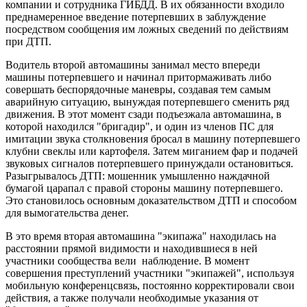
компании и сотрудника ГИБДД. В их обязанности входило
преднамеренное введение потерпевших в заблуждение
посредством сообщения им ложных сведений по действиям
при ДТП.
Водитель второй автомашины занимал место впереди
машины потерпевшего и начинал притормаживать либо
совершать беспорядочные маневры, создавая тем самым
аварийную ситуацию, вынуждая потерпевшего сменить ряд
движения. В этот момент сзади подъезжала автомашина, в
которой находился "бригадир", и один из членов ПС для
имитации звука столкновения бросал в машину потерпевшего
клубни свеклы или картофеля. Затем миганием фар и подачей
звуковых сигналов потерпевшего принуждали остановиться.
Разыгрывалось ДТП: мошенник умышленно наждачной
бумагой царапал с правой стороны машину потерпевшего.
Это становилось основным доказательством ДТП и способом
для вымогательства денег.
В это время вторая автомашина "экипажа" находилась на
расстоянии прямой видимости и находившиеся в ней
участники сообщества вели наблюдение. В момент
совершения преступлений участники "экипажей", используя
мобильную конференцсвязь, постоянно корректировали свои
действия, а также получали необходимые указания от