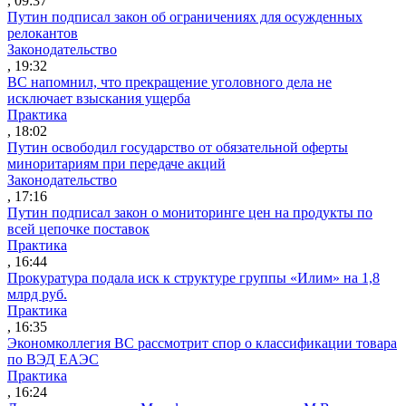
, 09:37
Путин подписал закон об ограничениях для осужденных
релокантов
Законодательство
, 19:32
ВС напомнил, что прекращение уголовного дела не
исключает взыскания ущерба
Практика
, 18:02
Путин освободил государство от обязательной оферты
миноритариям при передаче акций
Законодательство
, 17:16
Путин подписал закон о мониторинге цен на продукты по
всей цепочке поставок
Практика
, 16:44
Прокуратура подала иск к структуре группы «Илим» на 1,8
млрд руб.
Практика
, 16:35
Экономколлегия ВС рассмотрит спор о классификации товара
по ВЭД ЕАЭС
Практика
, 16:24