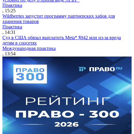
Практика
, 15:25
Wildberries запустит программу партнерских хабов для
хранения товаров
Практика
, 14:31
Суд в США обязал выплатить Meta* $942 млн из-за вреда
детям в соцсетях
Международная практика
, 13:54