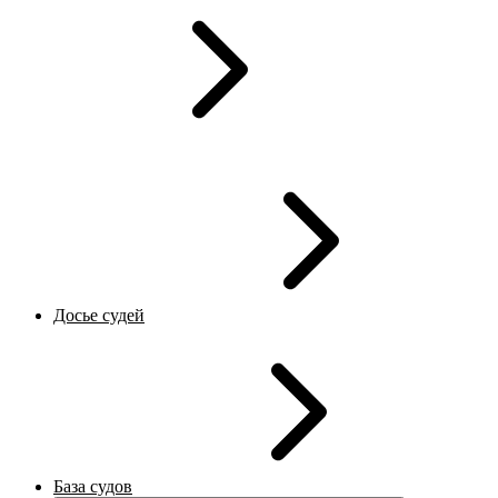
Досье судей
База судов