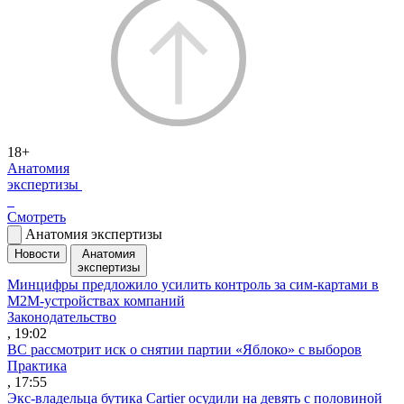
18+
Анатомия
экспертизы
Смотреть
Анатомия экспертизы
Новости
Анатомия
экспертизы
Минцифры предложило усилить контроль за сим-картами в
M2M-устройствах компаний
Законодательство
, 19:02
ВС рассмотрит иск о снятии партии «Яблоко» с выборов
Практика
, 17:55
Экс-владельца бутика Cartier осудили на девять с половиной