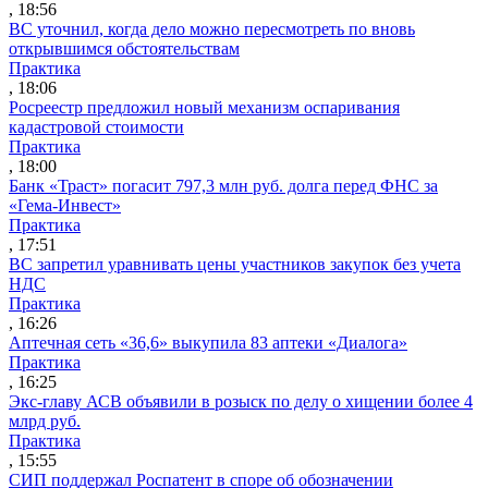
, 18:56
ВС уточнил, когда дело можно пересмотреть по вновь
открывшимся обстоятельствам
Практика
, 18:06
Росреестр предложил новый механизм оспаривания
кадастровой стоимости
Практика
, 18:00
Банк «Траст» погасит 797,3 млн руб. долга перед ФНС за
«Гема-Инвест»
Практика
, 17:51
ВС запретил уравнивать цены участников закупок без учета
НДС
Практика
, 16:26
Аптечная сеть «36,6» выкупила 83 аптеки «Диалога»
Практика
, 16:25
Экс-главу АСВ объявили в розыск по делу о хищении более 4
млрд руб.
Практика
, 15:55
СИП поддержал Роспатент в споре об обозначении