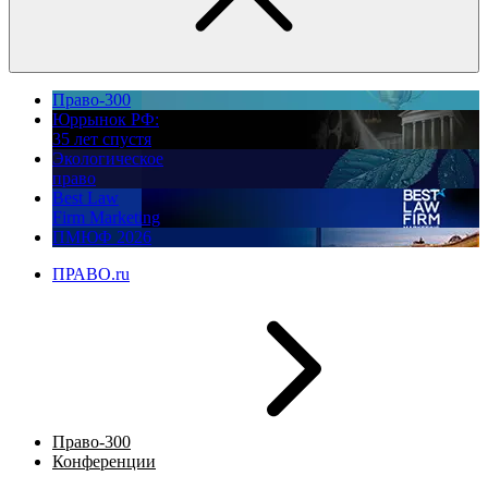
Право-300
Юррынок РФ:
35 лет спустя
Экологическое
право
Best Law
Firm Marketing
ПМЮФ 2026
ПРАВО.ru
Право-300
Конференции