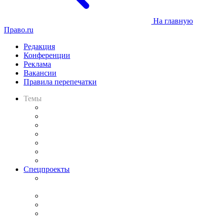
На главную
Право.ru
Редакция
Конференции
Реклама
Вакансии
Правила перепечатки
Темы
Практика
Законодательство
Процесс
Исследования
Рынок юридических услуг
Юридическое сообщество
Важнейшие правовые темы в прессе
Спецпроекты
Подкаст «В здравом уме
и твёрдой памяти»
Legal Design
Банкротная панорама
Советы для литигаторов