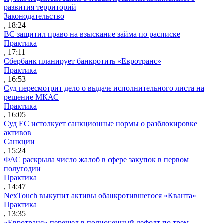
развития территорий
Законодательство
, 18:24
ВС защитил право на взыскание займа по расписке
Практика
, 17:11
Сбербанк планирует банкротить «Евротранс»
Практика
, 16:53
Суд пересмотрит дело о выдаче исполнительного листа на
решение МКАС
Практика
, 16:05
Суд ЕС истолкует санкционные нормы о разблокировке
активов
Санкции
, 15:24
ФАС раскрыла число жалоб в сфере закупок в первом
полугодии
Практика
, 14:47
NexTouch выкупит активы обанкротившегося «Кванта»
Практика
, 13:35
«Евротранс» перешел в полноценный дефолт по трем