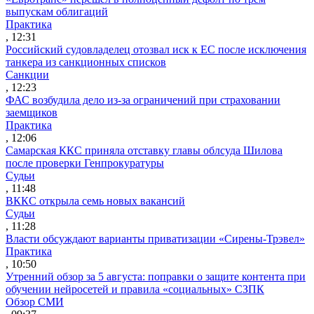
выпускам облигаций
Практика
, 12:31
Российский судовладелец отозвал иск к ЕС после исключения
танкера из санкционных списков
Санкции
, 12:23
ФАС возбудила дело из-за ограничений при страховании
заемщиков
Практика
, 12:06
Самарская ККС приняла отставку главы облсуда Шилова
после проверки Генпрокуратуры
Судьи
, 11:48
ВККС открыла семь новых вакансий
Судьи
, 11:28
Власти обсуждают варианты приватизации «Сирены-Трэвел»
Практика
, 10:50
Утренний обзор за 5 августа: поправки о защите контента при
обучении нейросетей и правила «социальных» СЗПК
Обзор СМИ