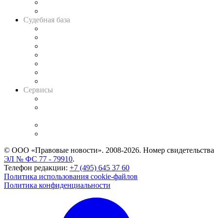
Сговоры на торгах
Авто
Судебная база
Картотека арбитражных дел
Решения арбитражных судов
Календарь рассмотрения арбитражных дел
Досье судей
Информация о судах
RSS лента новостей
Вакансии для юристов
Сервисы
Справочно-правовая система
Casebook: мониторинг дел
и компаний
Caselook: поиск и анализ практики
CASE.ONE: управление юридической службой
© ООО «Правовые новости». 2008-2026.
Номер свидетельства
ЭЛ № ФС 77 - 79910
.
Телефон редакции:
+7 (495) 645 37 60
Политика использования cookie-файлов
Политика конфиденциальности