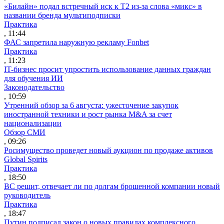
«Билайн» подал встречный иск к Т2 из-за слова «микс» в
названии бренда мультиподписки
Практика
, 11:44
ФАС запретила наружную рекламу Fonbet
Практика
, 11:23
IT-бизнес просит упростить использование данных граждан
для обучения ИИ
Законодательство
, 10:59
Утренний обзор за 6 августа: ужесточение закупок
иностранной техники и рост рынка M&A за счет
национализации
Обзор СМИ
, 09:26
Росимущество проведет новый аукцион по продаже активов
Global Spirits
Практика
, 18:50
ВС решит, отвечает ли по долгам брошенной компании новый
руководитель
Практика
, 18:47
Путин подписал закон о новых правилах комплексного