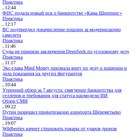
Практика
, 12:44
ФНС подала новый иск о банкротстве «Кама Шиппинг»
Практика
, 12:17
ВС подтвердил доначисление пошлин за модернизацию
самолета
Практика
, 11:46
Суды не приняли заключения DeepSeek по уголовному делу
Практика
, 11:17
Экс-глава Mind Money признала вину по делу о хищении и
дала показания на других фигурантов
Практика
, 10:44
Утренний обзор за 7 августа: смягчение банкротства для
селлеров и требования для статуса нацмодели ИИ
Обзор СМИ
, 09:22
Путин разрешил приватизацию аэропорта Шереметьево
Практика
, 19:07
Wildberries начнет страховать товары от ударов дронов
Практика