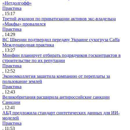
«Нетдолгофф»
Практика
, 15:17
Третий аукцион по приватизации активов экс-владельца
«Макфы» провалился
Практика
, 14:29
ВС Швеции подтвердил передачу Украине сухогруза Caffa
Международная практика
, 13:27
Минфин планирует отбирать подрядчиков госконтрактов в
строительстве по их репутации
Практика
, 12:52
Экономколлегия защитила компанию от переплаты за
пользование землей
Практика
, 12:43
Великобритания расширила антироссийские санкции
Санкции
, 12:41
АБД предложила стандарт синтетических данных для ИИ-
моделей
Практика
, 11:53