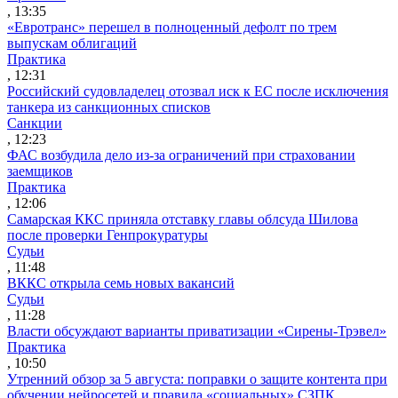
, 13:35
«Евротранс» перешел в полноценный дефолт по трем
выпускам облигаций
Практика
, 12:31
Российский судовладелец отозвал иск к ЕС после исключения
танкера из санкционных списков
Санкции
, 12:23
ФАС возбудила дело из-за ограничений при страховании
заемщиков
Практика
, 12:06
Самарская ККС приняла отставку главы облсуда Шилова
после проверки Генпрокуратуры
Судьи
, 11:48
ВККС открыла семь новых вакансий
Судьи
, 11:28
Власти обсуждают варианты приватизации «Сирены-Трэвел»
Практика
, 10:50
Утренний обзор за 5 августа: поправки о защите контента при
обучении нейросетей и правила «социальных» СЗПК