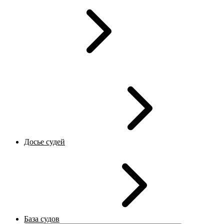
Досье судей
База судов