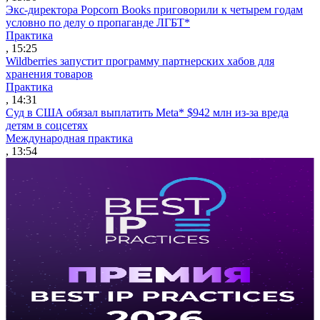
Экс-директора Popcorn Books приговорили к четырем годам
условно по делу о пропаганде ЛГБТ*
Практика
, 15:25
Wildberries запустит программу партнерских хабов для
хранения товаров
Практика
, 14:31
Суд в США обязал выплатить Meta* $942 млн из-за вреда
детям в соцсетях
Международная практика
, 13:54