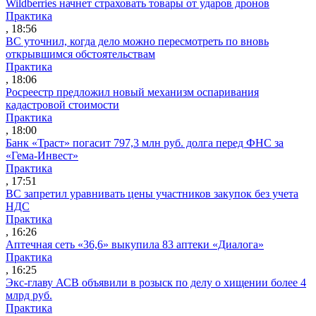
Wildberries начнет страховать товары от ударов дронов
Практика
, 18:56
ВС уточнил, когда дело можно пересмотреть по вновь
открывшимся обстоятельствам
Практика
, 18:06
Росреестр предложил новый механизм оспаривания
кадастровой стоимости
Практика
, 18:00
Банк «Траст» погасит 797,3 млн руб. долга перед ФНС за
«Гема-Инвест»
Практика
, 17:51
ВС запретил уравнивать цены участников закупок без учета
НДС
Практика
, 16:26
Аптечная сеть «36,6» выкупила 83 аптеки «Диалога»
Практика
, 16:25
Экс-главу АСВ объявили в розыск по делу о хищении более 4
млрд руб.
Практика