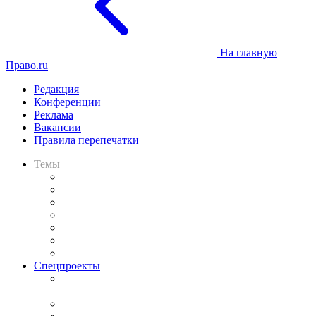
На главную
Право.ru
Редакция
Конференции
Реклама
Вакансии
Правила перепечатки
Темы
Практика
Законодательство
Процесс
Исследования
Рынок юридических услуг
Юридическое сообщество
Важнейшие правовые темы в прессе
Спецпроекты
Подкаст «В здравом уме
и твёрдой памяти»
Legal Design