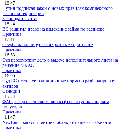
, 18:47
Путин подписал закон о новых правилах комплексного
развития территорий
Законодательство
, 18:24
ВС защитил право на взыскание займа по расписке
Практика
, 17:11
Сбербанк планирует банкротить «Евротранс»
Практика
, 16:53
Суд пересмотрит дело о выдаче исполнительного листа на
решение МКАС
Практика
, 16:05
Суд ЕС истолкует санкционные нормы о разблокировке
активов
Санкции
, 15:24
ФАС раскрыла число жалоб в сфере закупок в первом
полугодии
Практика
, 14:47
NexTouch выкупит активы обанкротившегося «Кванта»
Практика