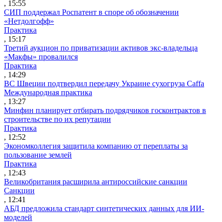
, 15:55
СИП поддержал Роспатент в споре об обозначении
«Нетдолгофф»
Практика
, 15:17
Третий аукцион по приватизации активов экс-владельца
«Макфы» провалился
Практика
, 14:29
ВС Швеции подтвердил передачу Украине сухогруза Caffa
Международная практика
, 13:27
Минфин планирует отбирать подрядчиков госконтрактов в
строительстве по их репутации
Практика
, 12:52
Экономколлегия защитила компанию от переплаты за
пользование землей
Практика
, 12:43
Великобритания расширила антироссийские санкции
Санкции
, 12:41
АБД предложила стандарт синтетических данных для ИИ-
моделей