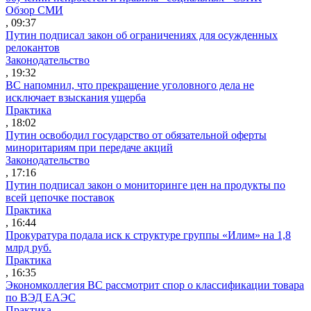
Обзор СМИ
, 09:37
Путин подписал закон об ограничениях для осужденных
релокантов
Законодательство
, 19:32
ВС напомнил, что прекращение уголовного дела не
исключает взыскания ущерба
Практика
, 18:02
Путин освободил государство от обязательной оферты
миноритариям при передаче акций
Законодательство
, 17:16
Путин подписал закон о мониторинге цен на продукты по
всей цепочке поставок
Практика
, 16:44
Прокуратура подала иск к структуре группы «Илим» на 1,8
млрд руб.
Практика
, 16:35
Экономколлегия ВС рассмотрит спор о классификации товара
по ВЭД ЕАЭС
Практика