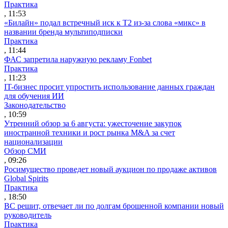
Практика
, 11:53
«Билайн» подал встречный иск к Т2 из-за слова «микс» в
названии бренда мультиподписки
Практика
, 11:44
ФАС запретила наружную рекламу Fonbet
Практика
, 11:23
IT-бизнес просит упростить использование данных граждан
для обучения ИИ
Законодательство
, 10:59
Утренний обзор за 6 августа: ужесточение закупок
иностранной техники и рост рынка M&A за счет
национализации
Обзор СМИ
, 09:26
Росимущество проведет новый аукцион по продаже активов
Global Spirits
Практика
, 18:50
ВС решит, отвечает ли по долгам брошенной компании новый
руководитель
Практика