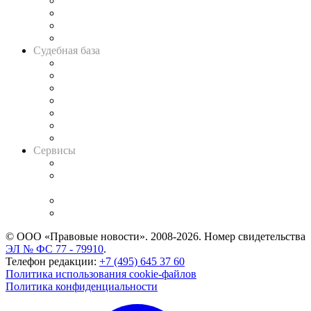
Банкротная панорама
Советы для литигаторов
Сговоры на торгах
Авто
Судебная база
Картотека арбитражных дел
Решения арбитражных судов
Календарь рассмотрения арбитражных дел
Досье судей
Информация о судах
RSS лента новостей
Вакансии для юристов
Сервисы
Справочно-правовая система
Casebook: мониторинг дел
и компаний
Caselook: поиск и анализ практики
CASE.ONE: управление юридической службой
© ООО «Правовые новости». 2008-2026.
Номер свидетельства
ЭЛ № ФС 77 - 79910
.
Телефон редакции:
+7 (495) 645 37 60
Политика использования cookie-файлов
Политика конфиденциальности