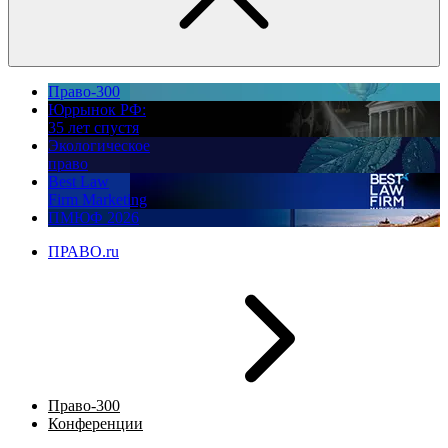
Право-300
Юррынок РФ:
35 лет спустя
Экологическое
право
Best Law
Firm Marketing
ПМЮФ 2026
ПРАВО.ru
Право-300
Конференции