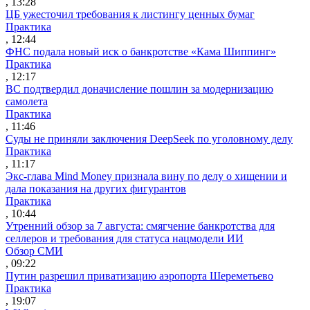
, 13:28
ЦБ ужесточил требования к листингу ценных бумаг
Практика
, 12:44
ФНС подала новый иск о банкротстве «Кама Шиппинг»
Практика
, 12:17
ВС подтвердил доначисление пошлин за модернизацию
самолета
Практика
, 11:46
Суды не приняли заключения DeepSeek по уголовному делу
Практика
, 11:17
Экс-глава Mind Money признала вину по делу о хищении и
дала показания на других фигурантов
Практика
, 10:44
Утренний обзор за 7 августа: смягчение банкротства для
селлеров и требования для статуса нацмодели ИИ
Обзор СМИ
, 09:22
Путин разрешил приватизацию аэропорта Шереметьево
Практика
, 19:07