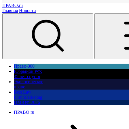
ПРАВО.ru
Главная
Новости
Право-300
Юррынок РФ:
35 лет спустя
Экологическое
право
Best Law
Firm Marketing
ПМЮФ 2026
ПРАВО.ru