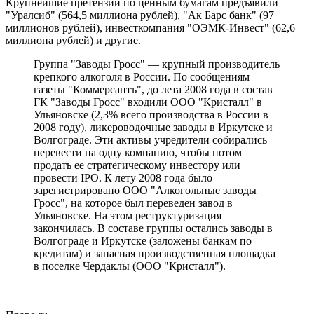
Крупнейшие претензии по ценным бумагам предъявили
"Уралсиб" (564,5 миллиона рублей), "Ак Барс банк" (97
миллионов рублей), инвесткомпания "ОЭМК-Инвест" (62,6
миллиона рублей) и другие.
Группа "Заводы Гросс" — крупный производитель
крепкого алкоголя в России. По сообщениям
газеты "Коммерсантъ", до лета 2008 года в состав
ГК "Заводы Гросс" входили ООО "Кристалл" в
Ульяновске (2,3% всего производства в России в
2008 году), ликероводочные заводы в Иркутске и
Волгограде. Эти активы учредители собирались
перевести на одну компанию, чтобы потом
продать ее стратегическому инвестору или
провести IPO. К лету 2008 года было
зарегистрировано ООО "Алкогольные заводы
Гросс", на которое был переведен завод в
Ульяновске. На этом реструктуризация
закончилась. В составе группы остались заводы в
Волгограде и Иркутске (заложены банкам по
кредитам) и запасная производственная площадка
в поселке Чердаклы (ООО "Кристалл").