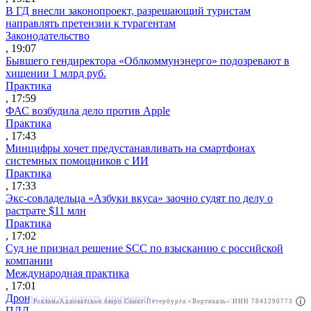
В ГД внесли законопроект, разрешающий туристам
направлять претензии к турагентам
Законодательство
, 19:07
Бывшего гендиректора «Облкоммунэнерго» подозревают в
хищении 1 млрд руб.
Практика
, 17:59
ФАС возбудила дело против Apple
Практика
, 17:43
Минцифры хочет предустанавливать на смартфонах
системных помощников с ИИ
Практика
, 17:33
Экс-совладельца «Азбуки вкуса» заочно судят по делу о
растрате $11 млн
Практика
, 17:02
Суд не признал решение SCC по взысканию с российской
компании
Международная практика
, 17:01
Дроны могут начать применять для фиксации нарушений
Реклама
Адвокатское бюро Санкт-Петербурга «Вертикаль» ИНН 7841290773
Реклама
АО"Право.ру" ИНН: 7708095468
ПДД