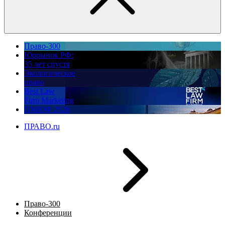
Право-300
Юррынок РФ:
35 лет спустя
Экологическое
право
Best Law
Firm Marketing
ПМЮФ 2026
ПРАВО.ru
Право-300
Конференции