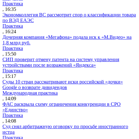
Практика
, 16:35
Экономколлегия ВС рассмотрит спор о классификации товара
по ВЭД ЕАЭС
Практика
, 16:24
Дочерняя компания «Мегафона» подала иск к «М.Видео» на
1,8 млрд руб.
Практика
, 15:50
СИП проверит отмену патента на систему управления
устройствами после возражений «Яндекса»
Практика
, 15:17
Суды 10 стран рассматривают иски российской «дочки»
Google о возврате дивидендов
Международная практика
, 14:09
ФАС раскрыла схему ограничения конкуренции в СРО
«Единство»
Практика
, 14:08
Суд снял арбитражную оговорку по просьбе иностранного
истца
Практика