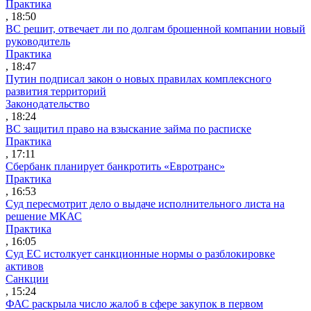
Практика
, 18:50
ВС решит, отвечает ли по долгам брошенной компании новый
руководитель
Практика
, 18:47
Путин подписал закон о новых правилах комплексного
развития территорий
Законодательство
, 18:24
ВС защитил право на взыскание займа по расписке
Практика
, 17:11
Сбербанк планирует банкротить «Евротранс»
Практика
, 16:53
Суд пересмотрит дело о выдаче исполнительного листа на
решение МКАС
Практика
, 16:05
Суд ЕС истолкует санкционные нормы о разблокировке
активов
Санкции
, 15:24
ФАС раскрыла число жалоб в сфере закупок в первом