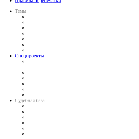
Правила перепечатки
Темы
Практика
Законодательство
Процесс
Исследования
Рынок юридических услуг
Юридическое сообщество
Важнейшие правовые темы в прессе
Спецпроекты
Подкаст «В здравом уме
и твёрдой памяти»
Legal Design
Банкротная панорама
Советы для литигаторов
Сговоры на торгах
Авто
Судебная база
Картотека арбитражных дел
Решения арбитражных судов
Календарь рассмотрения арбитражных дел
Досье судей
Информация о судах
RSS лента новостей