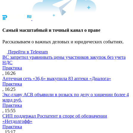
Cамый масштабный и точный канал о праве
Рассказываем о важных деловых и юридических событиях.
Перейти в Telegram
ВС запретил уравнивать цены участников закупок без учета
НДС
Практика
, 16:26
Аптечная сеть «36,6» выкупила 83 аптеки «Диалога»
Практика
, 16:25
Экс-главу АСВ объявили в розыск по делу о хищении более 4
млрд руб.
Практика
, 15:55
СИП поддержал Роспатент в споре об обозначении
«Нетдолгофф»
Практика
, 15:17