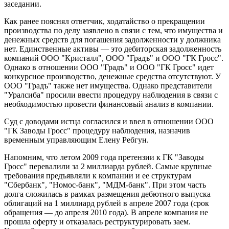
заседании.
Как ранее пояснял ответчик, ходатайство о прекращении
производства по делу заявлено в связи с тем, что имущества и
денежных средств для погашения задолженности у должника
нет. Единственные активы — это дебиторская задолженность
компаний ООО "Кристалл", ООО "Градъ" и ООО "ГК Гросс".
Однако в отношении ООО "Градъ" и ООО "ГК Гросс" идет
конкурсное производство, денежные средства отсутствуют. У
ООО "Градъ" также нет имущества. Однако представители
"Уралсиба" просили ввести процедуру наблюдения в связи с
необходимостью провести финансовый анализ в компании.
Суд с доводами истца согласился и ввел в отношении ООО
"ГК Заводы Гросс" процедуру наблюдения, назначив
временным управляющим Елену Ребгун.
Напомним, что летом 2009 года претензии к ГК "Заводы
Гросс" перевалили за 2 миллиарда рублей. Самые крупные
требования предъявляли к компании и ее структурам
"Сбербанк", "Номос-банк", "МДМ-банк". При этом часть
долга сложилась в рамках размещения дебютного выпуска
облигаций на 1 миллиард рублей в апреле 2007 года (срок
обращения — до апреля 2010 года). В апреле компания не
прошла оферту и отказалась реструктурировать заем.