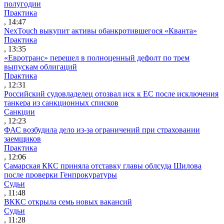
полугодии
Практика
, 14:47
NexTouch выкупит активы обанкротившегося «Кванта»
Практика
, 13:35
«Евротранс» перешел в полноценный дефолт по трем
выпускам облигаций
Практика
, 12:31
Российский судовладелец отозвал иск к ЕС после исключения
танкера из санкционных списков
Санкции
, 12:23
ФАС возбудила дело из-за ограничений при страховании
заемщиков
Практика
, 12:06
Самарская ККС приняла отставку главы облсуда Шилова
после проверки Генпрокуратуры
Судьи
, 11:48
ВККС открыла семь новых вакансий
Судьи
, 11:28