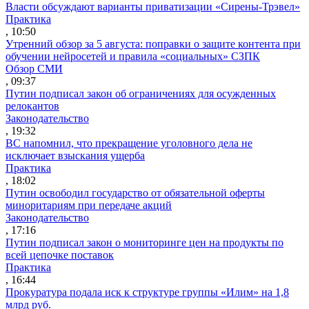
Власти обсуждают варианты приватизации «Сирены-Трэвел»
Практика
, 10:50
Утренний обзор за 5 августа: поправки о защите контента при
обучении нейросетей и правила «социальных» СЗПК
Обзор СМИ
, 09:37
Путин подписал закон об ограничениях для осужденных
релокантов
Законодательство
, 19:32
ВС напомнил, что прекращение уголовного дела не
исключает взыскания ущерба
Практика
, 18:02
Путин освободил государство от обязательной оферты
миноритариям при передаче акций
Законодательство
, 17:16
Путин подписал закон о мониторинге цен на продукты по
всей цепочке поставок
Практика
, 16:44
Прокуратура подала иск к структуре группы «Илим» на 1,8
млрд руб.