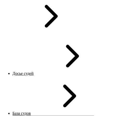
Досье судей
База судов