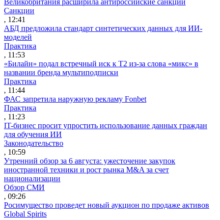
Великобритания расширила антироссийские санкции
Санкции
, 12:41
АБД предложила стандарт синтетических данных для ИИ-
моделей
Практика
, 11:53
«Билайн» подал встречный иск к Т2 из-за слова «микс» в
названии бренда мультиподписки
Практика
, 11:44
ФАС запретила наружную рекламу Fonbet
Практика
, 11:23
IT-бизнес просит упростить использование данных граждан
для обучения ИИ
Законодательство
, 10:59
Утренний обзор за 6 августа: ужесточение закупок
иностранной техники и рост рынка M&A за счет
национализации
Обзор СМИ
, 09:26
Росимущество проведет новый аукцион по продаже активов
Global Spirits