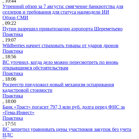
, 10:44
Утренний обзор за 7 августа: смягчение банкротства для
селлеров и требования для статуса нацмодели ИИ
Обзор СМИ
, 09:22
Путин разрешил приватизацию аэропорта Шереметьево
Практика
, 19:07
Wildberries начнет страховать товары от ударов дронов
Практика
, 18:56
ВС уточнил, когда дело можно пересмотреть по вновь
открывшимся обстоятельствам
Практика
, 18:06
Росреестр предложил новый механизм оспаривания
кадастровой стоимости
Практика
, 18:00
Банк «Траст» погасит 797,3 млн руб. долга перед ФНС за
«Гема-Инвест»
Практика
, 17:51
ВС запретил уравнивать цены участников закупок без учета
НДС