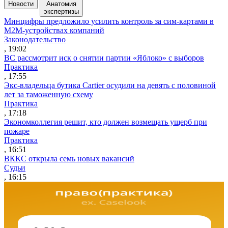
Новости
Анатомия
экспертизы
Минцифры предложило усилить контроль за сим-картами в
M2M-устройствах компаний
Законодательство
, 19:02
ВС рассмотрит иск о снятии партии «Яблоко» с выборов
Практика
, 17:55
Экс-владельца бутика Cartier осудили на девять с половиной
лет за таможенную схему
Практика
, 17:18
Экономколлегия решит, кто должен возмещать ущерб при
пожаре
Практика
, 16:51
ВККС открыла семь новых вакансий
Судьи
, 16:15