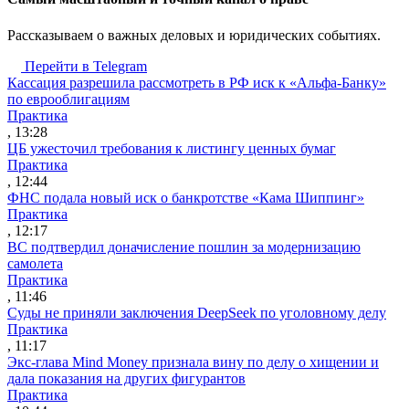
Рассказываем о важных деловых и юридических событиях.
Перейти в Telegram
Кассация разрешила рассмотреть в РФ иск к «Альфа-Банку»
по еврооблигациям
Практика
, 13:28
ЦБ ужесточил требования к листингу ценных бумаг
Практика
, 12:44
ФНС подала новый иск о банкротстве «Кама Шиппинг»
Практика
, 12:17
ВС подтвердил доначисление пошлин за модернизацию
самолета
Практика
, 11:46
Суды не приняли заключения DeepSeek по уголовному делу
Практика
, 11:17
Экс-глава Mind Money признала вину по делу о хищении и
дала показания на других фигурантов
Практика