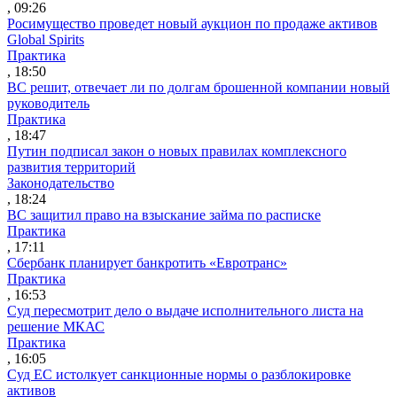
, 09:26
Росимущество проведет новый аукцион по продаже активов
Global Spirits
Практика
, 18:50
ВС решит, отвечает ли по долгам брошенной компании новый
руководитель
Практика
, 18:47
Путин подписал закон о новых правилах комплексного
развития территорий
Законодательство
, 18:24
ВС защитил право на взыскание займа по расписке
Практика
, 17:11
Сбербанк планирует банкротить «Евротранс»
Практика
, 16:53
Суд пересмотрит дело о выдаче исполнительного листа на
решение МКАС
Практика
, 16:05
Суд ЕС истолкует санкционные нормы о разблокировке
активов