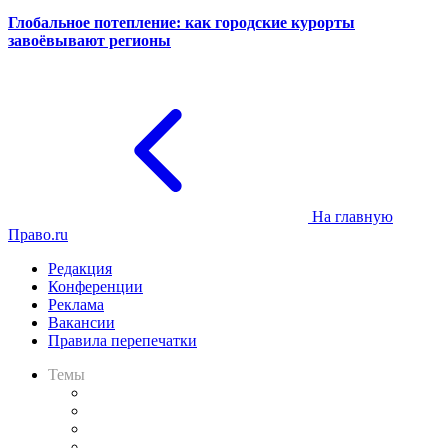
Глобальное потепление: как городские курорты
завоёвывают регионы
На главную
Право.ru
Редакция
Конференции
Реклама
Вакансии
Правила перепечатки
Темы
Практика
Законодательство
Процесс
Исследования