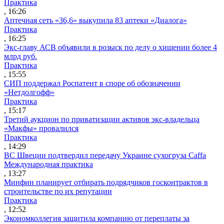
Практика
, 16:26
Аптечная сеть «36,6» выкупила 83 аптеки «Диалога»
Практика
, 16:25
Экс-главу АСВ объявили в розыск по делу о хищении более 4
млрд руб.
Практика
, 15:55
СИП поддержал Роспатент в споре об обозначении
«Нетдолгофф»
Практика
, 15:17
Третий аукцион по приватизации активов экс-владельца
«Макфы» провалился
Практика
, 14:29
ВС Швеции подтвердил передачу Украине сухогруза Caffa
Международная практика
, 13:27
Минфин планирует отбирать подрядчиков госконтрактов в
строительстве по их репутации
Практика
, 12:52
Экономколлегия защитила компанию от переплаты за