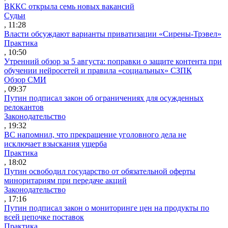
ВККС открыла семь новых вакансий
Судьи
, 11:28
Власти обсуждают варианты приватизации «Сирены-Трэвел»
Практика
, 10:50
Утренний обзор за 5 августа: поправки о защите контента при
обучении нейросетей и правила «социальных» СЗПК
Обзор СМИ
, 09:37
Путин подписал закон об ограничениях для осужденных
релокантов
Законодательство
, 19:32
ВС напомнил, что прекращение уголовного дела не
исключает взыскания ущерба
Практика
, 18:02
Путин освободил государство от обязательной оферты
миноритариям при передаче акций
Законодательство
, 17:16
Путин подписал закон о мониторинге цен на продукты по
всей цепочке поставок
Практика