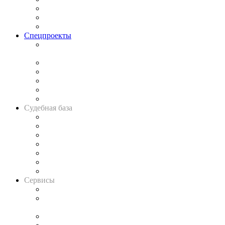
Рынок юридических услуг
Юридическое сообщество
Важнейшие правовые темы в прессе
Спецпроекты
Подкаст «В здравом уме
и твёрдой памяти»
Legal Design
Банкротная панорама
Советы для литигаторов
Сговоры на торгах
Авто
Судебная база
Картотека арбитражных дел
Решения арбитражных судов
Календарь рассмотрения арбитражных дел
Досье судей
Информация о судах
RSS лента новостей
Вакансии для юристов
Сервисы
Справочно-правовая система
Casebook: мониторинг дел
и компаний
Caselook: поиск и анализ практики