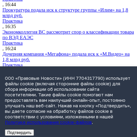
, 16:44
Прокуратура подала иск к структуре группы «Илим» на 1,8
млрд руб.
Практика
, 16:35
Экономколлегия ВС рассмотрит спор о классификации товара
по ВЭД ЕАЭС
Практика
, 16:24
Дочерняя компания «Мегафона» подала иск к «М.Видео» на
1,8 млрд руб.
Практика
, 15:50
СИП проверит отмену патента на систему управления
ООО «Правовые Новости» (ИНН 7704317790) использует
устройствами после возражений «Яндекса»
файлы cookie (включая сторонние файлы cookie) для
Практика
сбора информации об использовании сайта
, 15:17
посетителями. Такие файлы cookie помогают нам
Суды 10 стран рассматривают иски российской «дочки»
предоставлять вам наилучший онлайн-опыт, постоянно
Google о возврате дивидендов
улучшать наш веб-сайт. Нажав на кнопку «Подтвердить»,
Международная практика
вы даете согласие на обработку файлов cookie в
, 14:09
соответствии с условиями, изложенными в нашей
Политике использования cookie-файлов
.
Подтвердить
Реклама
Адвокатское бюро Санкт-Петербурга «Вертикаль» ИНН 7841290773
Реклама
ООО "Право.ру" ИНН: 7704835288