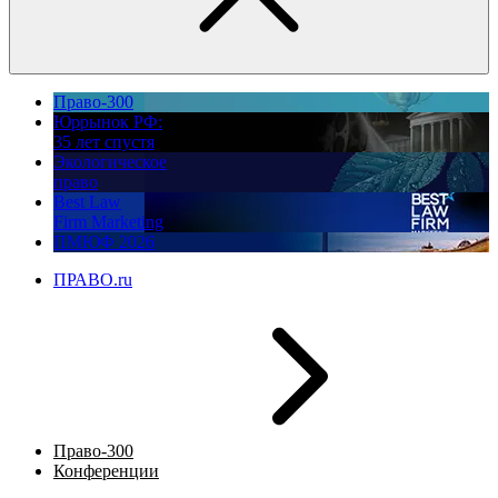
Право-300
Юррынок РФ:
35 лет спустя
Экологическое
право
Best Law
Firm Marketing
ПМЮФ 2026
ПРАВО.ru
Право-300
Конференции