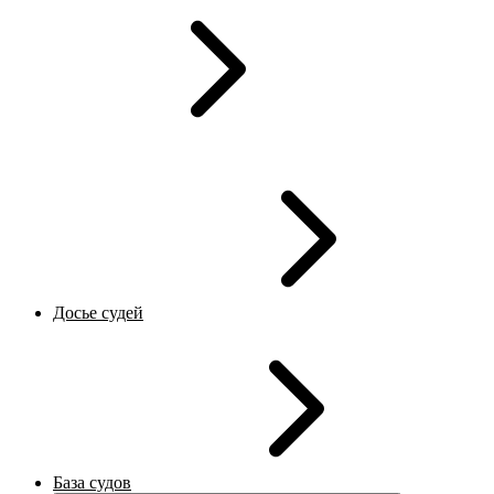
Досье судей
База судов