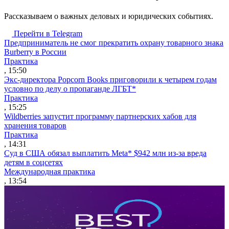
Рассказываем о важных деловых и юридических событиях.
Перейти в Telegram
Предприниматель не смог прекратить охрану товарного знака
Burberry в России
Практика
, 15:50
Экс-директора Popcorn Books приговорили к четырем годам
условно по делу о пропаганде ЛГБТ*
Практика
, 15:25
Wildberries запустит программу партнерских хабов для
хранения товаров
Практика
, 14:31
Суд в США обязал выплатить Meta* $942 млн из-за вреда
детям в соцсетях
Международная практика
, 13:54