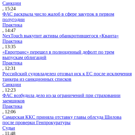
Санкции
, 15:24
ФАС раскрыла число жалоб в сфере закупок в первом
полугодии
Практика
, 14:47
NexTouch выкупит активы обанкротившегося «Кванта»
Практика
, 13:35
«Евротранс» перешел в полноценный дефолт по трем
выпускам облигаций
Практика
, 12:31
Российский судовладелец отозвал иск к ЕС после исключения
танкера из санкционных списков
Санкции
, 12:23
ФАС возбудила дело из-за ограничений при страховании
заемщиков
Практика
, 12:06
Самарская ККС приняла отставку главы облсуда Шилова
после проверки Генпрокуратуры
Судьи
, 11:48