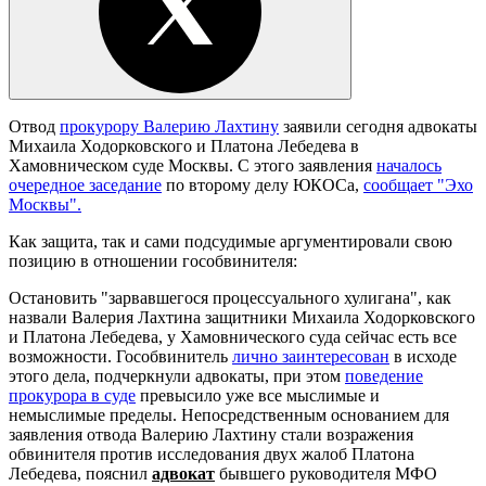
Отвод
прокурору Валерию Лахтину
заявили сегодня адвокаты
Михаила Ходорковского и Платона Лебедева в
Хамовническом суде Москвы. С этого заявления
началось
очередное заседание
по второму делу ЮКОСа,
сообщает "Эхо
Москвы".
Как защита, так и сами подсудимые аргументировали свою
позицию в отношении гособвинителя:
Остановить "зарвавшегося процессуального хулигана", как
назвали Валерия Лахтина защитники Михаила Ходорковского
и Платона Лебедева, у Хамовнического суда сейчас есть все
возможности. Гособвинитель
лично заинтересован
в исходе
этого дела, подчеркнули адвокаты, при этом
поведение
прокурора в суде
превысило уже все мыслимые и
немыслимые пределы. Непосредственным основанием для
заявления отвода Валерию Лахтину стали возражения
обвинителя против исследования двух жалоб Платона
Лебедева, пояснил
адвокат
бывшего руководителя МФО