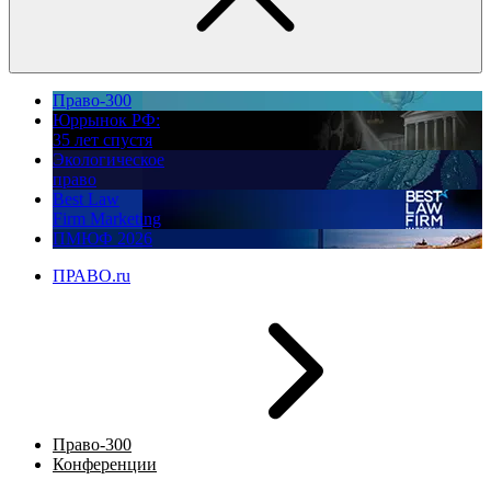
Право-300
Юррынок РФ:
35 лет спустя
Экологическое
право
Best Law
Firm Marketing
ПМЮФ 2026
ПРАВО.ru
Право-300
Конференции