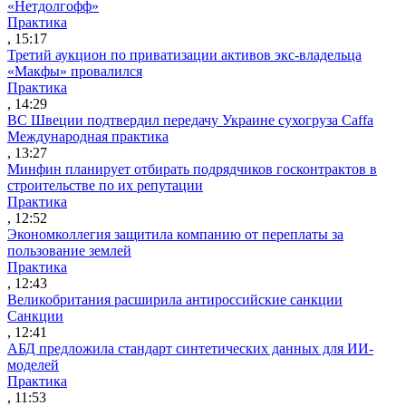
«Нетдолгофф»
Практика
, 15:17
Третий аукцион по приватизации активов экс-владельца
«Макфы» провалился
Практика
, 14:29
ВС Швеции подтвердил передачу Украине сухогруза Caffa
Международная практика
, 13:27
Минфин планирует отбирать подрядчиков госконтрактов в
строительстве по их репутации
Практика
, 12:52
Экономколлегия защитила компанию от переплаты за
пользование землей
Практика
, 12:43
Великобритания расширила антироссийские санкции
Санкции
, 12:41
АБД предложила стандарт синтетических данных для ИИ-
моделей
Практика
, 11:53