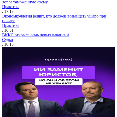
лет за таможенную схему
Практика
, 17:18
Экономколлегия решит, кто должен возмещать ущерб при
пожаре
Практика
, 16:51
ВККС открыла семь новых вакансий
Судьи
, 16:15