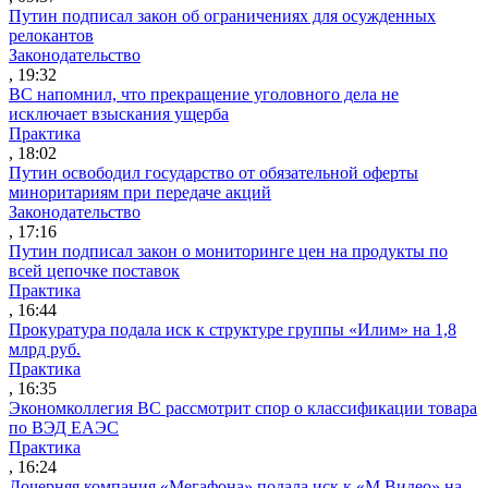
Путин подписал закон об ограничениях для осужденных
релокантов
Законодательство
, 19:32
ВС напомнил, что прекращение уголовного дела не
исключает взыскания ущерба
Практика
, 18:02
Путин освободил государство от обязательной оферты
миноритариям при передаче акций
Законодательство
, 17:16
Путин подписал закон о мониторинге цен на продукты по
всей цепочке поставок
Практика
, 16:44
Прокуратура подала иск к структуре группы «Илим» на 1,8
млрд руб.
Практика
, 16:35
Экономколлегия ВС рассмотрит спор о классификации товара
по ВЭД ЕАЭС
Практика
, 16:24
Дочерняя компания «Мегафона» подала иск к «М.Видео» на