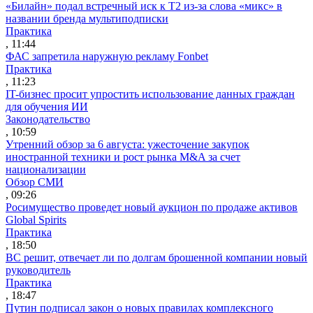
«Билайн» подал встречный иск к Т2 из-за слова «микс» в
названии бренда мультиподписки
Практика
, 11:44
ФАС запретила наружную рекламу Fonbet
Практика
, 11:23
IT-бизнес просит упростить использование данных граждан
для обучения ИИ
Законодательство
, 10:59
Утренний обзор за 6 августа: ужесточение закупок
иностранной техники и рост рынка M&A за счет
национализации
Обзор СМИ
, 09:26
Росимущество проведет новый аукцион по продаже активов
Global Spirits
Практика
, 18:50
ВС решит, отвечает ли по долгам брошенной компании новый
руководитель
Практика
, 18:47
Путин подписал закон о новых правилах комплексного