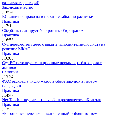
развития территорий
Законодательство
, 18:24
ВС защитил право на взыскание займа по расписке
Практика
, 17:11
Сбербанк планирует банкротить «Евротранс»
Практика
, 16:53
Суд пересмотрит дело о выдаче исполнительного листа на
решение МКАС
Практика
, 16:05
Суд ЕС истолкует санкционные нормы о разблокировке
активов
Санкции
, 15:24
ФАС раскрыла число жалоб в сфере закупок в первом
полугодии
Практика
, 14:47
NexTouch выкупит активы обанкротившегося «Кванта»
Практика
, 13:35
«Евротранс» перешел в полноценный дефолт по трем