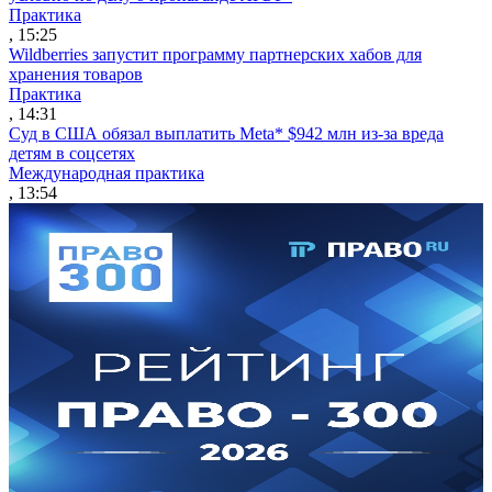
Практика
, 15:25
Wildberries запустит программу партнерских хабов для
хранения товаров
Практика
, 14:31
Суд в США обязал выплатить Meta* $942 млн из-за вреда
детям в соцсетях
Международная практика
, 13:54