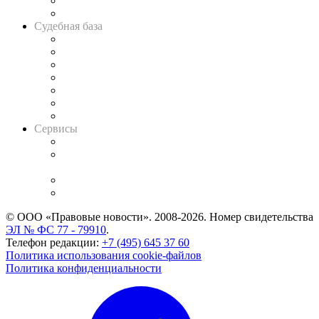
Сговоры на торгах
Авто
Судебная база
Картотека арбитражных дел
Решения арбитражных судов
Календарь рассмотрения арбитражных дел
Досье судей
Информация о судах
RSS лента новостей
Вакансии для юристов
Сервисы
Справочно-правовая система
Casebook: мониторинг дел
и компаний
Caselook: поиск и анализ практики
CASE.ONE: управление юридической службой
© ООО «Правовые новости». 2008-2026.
Номер свидетельства
ЭЛ № ФС 77 - 79910
.
Телефон редакции:
+7 (495) 645 37 60
Политика использования cookie-файлов
Политика конфиденциальности