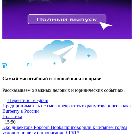
Cамый масштабный и точный канал о праве
Рассказываем о важных деловых и юридических событиях.
Перейти в Telegram
Предприниматель не смог прекратить охрану товарного знака
Burberry в России
Практика
, 15:50
Экс-директора Popcorn Books приговорили к четырем годам
условно по делу о пропаганде ЛГБТ*