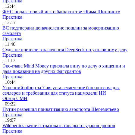
Практика
, 12:44
ФНС подала новый иск о банкротстве «Кама Шиппинг»
Практика
, 12:17
ВС подтвердил доначисление пошлин за модернизацию
самолета
Практика
, 11:46
Суды не приняли заключения DeepSeek по уголовному делу
Практика
, 11:17
Экс-глава Mind Money признала вину по делу о хищении и
дала показания на других фигурантов
Практика
, 10:44
Утренний обзор за 7 августа: смягчение банкротства для
селлеров и требования для статуса нацмодели ИИ
Обзор СМИ
, 09:22
Путин разрешил приватизацию аэропорта Шереметьево
Практика
, 19:07
Wildberries начнет страховать товары от ударов дронов
Практика