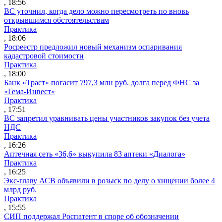
, 18:56
ВС уточнил, когда дело можно пересмотреть по вновь
открывшимся обстоятельствам
Практика
, 18:06
Росреестр предложил новый механизм оспаривания
кадастровой стоимости
Практика
, 18:00
Банк «Траст» погасит 797,3 млн руб. долга перед ФНС за
«Гема-Инвест»
Практика
, 17:51
ВС запретил уравнивать цены участников закупок без учета
НДС
Практика
, 16:26
Аптечная сеть «36,6» выкупила 83 аптеки «Диалога»
Практика
, 16:25
Экс-главу АСВ объявили в розыск по делу о хищении более 4
млрд руб.
Практика
, 15:55
СИП поддержал Роспатент в споре об обозначении