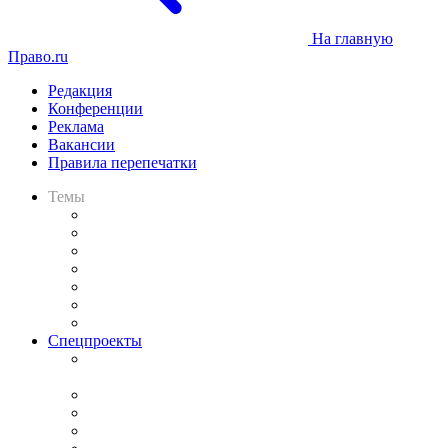
На главную
Право.ru
Редакция
Конференции
Реклама
Вакансии
Правила перепечатки
Темы
Практика
Законодательство
Процесс
Исследования
Рынок юридических услуг
Юридическое сообщество
Важнейшие правовые темы в прессе
Спецпроекты
Подкаст «В здравом уме
и твёрдой памяти»
Legal Design
Банкротная панорама
Советы для литигаторов