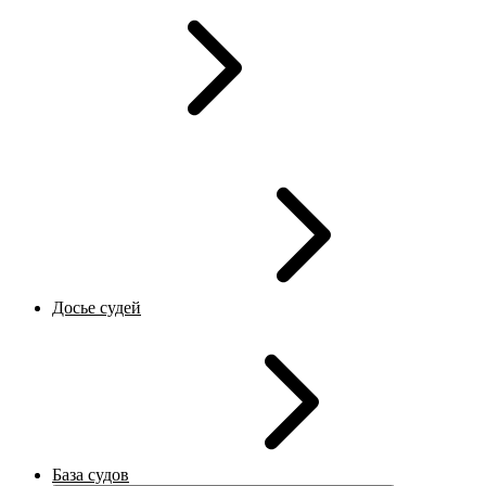
Досье судей
База судов