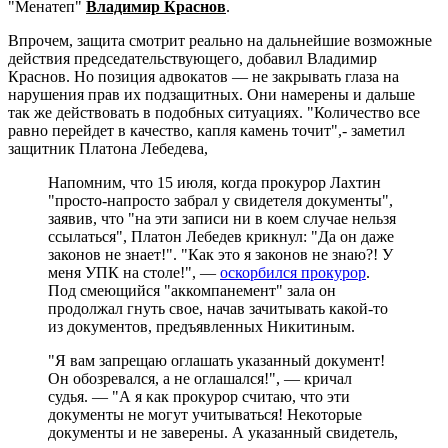
"Менатеп"
Владимир Краснов
.
Впрочем, защита смотрит реально на дальнейшие возможные
действия председательствующего, добавил Владимир
Краснов. Но позиция адвокатов — не закрывать глаза на
нарушения прав их подзащитных. Они намерены и дальше
так же действовать в подобных ситуациях. "Количество все
равно перейдет в качество, капля камень точит",- заметил
защитник Платона Лебедева,
Напомним, что 15 июля, когда прокурор Лахтин
"просто-напросто забрал у свидетеля документы",
заявив, что "на эти записи ни в коем случае нельзя
ссылаться", Платон Лебедев крикнул: "Да он даже
законов не знает!". "Как это я законов не знаю?! У
меня УПК на столе!", —
оскорбился прокурор
.
Под смеющийся "аккомпанемент" зала он
продолжал гнуть свое, начав зачитывать какой-то
из документов, предъявленных Никитиным.
"Я вам запрещаю оглашать указанный документ!
Он обозревался, а не оглашался!", — кричал
судья. — "А я как прокурор считаю, что эти
документы не могут учитываться! Некоторые
документы и не заверены. А указанный свидетель,