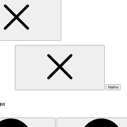
Найти
лрд