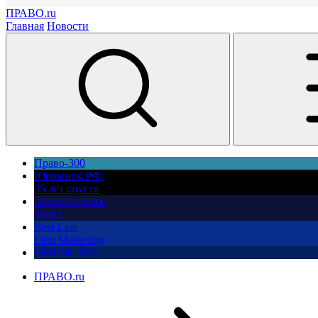
ПРАВО.ru
Главная
Новости
Право-300
Юррынок РФ:
35 лет спустя
Экологическое
право
Best Law
Firm Marketing
ПМЮФ 2026
ПРАВО.ru