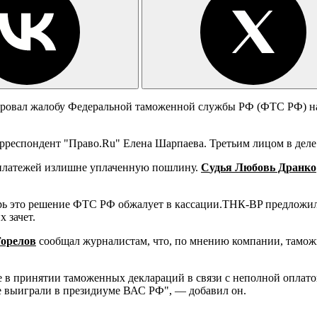
ровал жалобу Федеральной таможенной службы РФ (ФТС РФ) н
корреспондент "Право.Ru" Елена Шарпаева. Третьим лицом в де
 платежей излишне уплаченную пошлину.
C
удья Любовь Дранко
ь это решение ФТС РФ обжалует в кассации.ТНК-BP предложил
 зачет.
орелов
сообщал журналистам, что, по мнению компании, тамож
 в принятии таможенных деклараций в связи с неполной оплато
е выиграли в президиуме ВАС РФ", — добавил он.