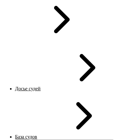
Досье судей
База судов