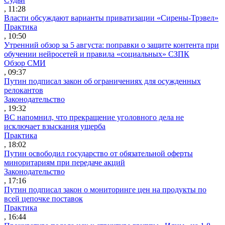
, 11:28
Власти обсуждают варианты приватизации «Сирены-Трэвел»
Практика
, 10:50
Утренний обзор за 5 августа: поправки о защите контента при
обучении нейросетей и правила «социальных» СЗПК
Обзор СМИ
, 09:37
Путин подписал закон об ограничениях для осужденных
релокантов
Законодательство
, 19:32
ВС напомнил, что прекращение уголовного дела не
исключает взыскания ущерба
Практика
, 18:02
Путин освободил государство от обязательной оферты
миноритариям при передаче акций
Законодательство
, 17:16
Путин подписал закон о мониторинге цен на продукты по
всей цепочке поставок
Практика
, 16:44