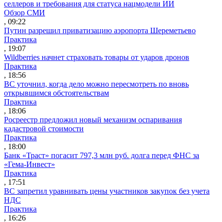
селлеров и требования для статуса нацмодели ИИ
Обзор СМИ
, 09:22
Путин разрешил приватизацию аэропорта Шереметьево
Практика
, 19:07
Wildberries начнет страховать товары от ударов дронов
Практика
, 18:56
ВС уточнил, когда дело можно пересмотреть по вновь
открывшимся обстоятельствам
Практика
, 18:06
Росреестр предложил новый механизм оспаривания
кадастровой стоимости
Практика
, 18:00
Банк «Траст» погасит 797,3 млн руб. долга перед ФНС за
«Гема-Инвест»
Практика
, 17:51
ВС запретил уравнивать цены участников закупок без учета
НДС
Практика
, 16:26