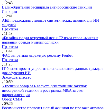
, 12:43
Великобритания расширила антироссийские санкции
Санкции
, 12:41
АБД предложила стандарт синтетических данных для ИИ-
моделей
Практика
, 11:53
«Билайн» подал встречный иск к Т2 из-за слова «микс» в
названии бренда мультиподписки
Практика
, 11:44
ФАС запретила наружную рекламу Fonbet
Практика
, 11:23
IT-бизнес просит упростить использование данных граждан
для обучения ИИ
Законодательство
, 10:59
Утренний обзор за 6 августа: ужесточение закупок
иностранной техники и рост рынка M&A за счет
национализации
Обзор СМИ
, 09:26
Росимущество проведет новый аукцион по продаже активов