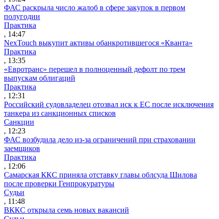
ФАС раскрыла число жалоб в сфере закупок в первом
полугодии
Практика
, 14:47
NexTouch выкупит активы обанкротившегося «Кванта»
Практика
, 13:35
«Евротранс» перешел в полноценный дефолт по трем
выпускам облигаций
Практика
, 12:31
Российский судовладелец отозвал иск к ЕС после исключения
танкера из санкционных списков
Санкции
, 12:23
ФАС возбудила дело из-за ограничений при страховании
заемщиков
Практика
, 12:06
Самарская ККС приняла отставку главы облсуда Шилова
после проверки Генпрокуратуры
Судьи
, 11:48
ВККС открыла семь новых вакансий
Судьи