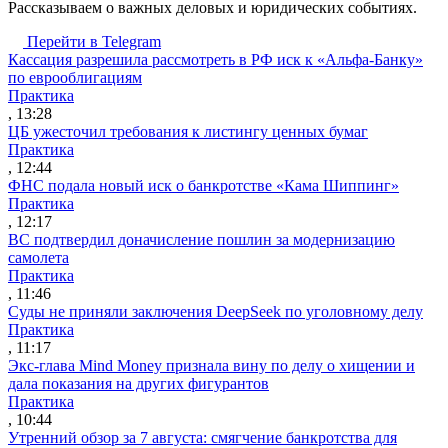
Рассказываем о важных деловых и юридических событиях.
Перейти в Telegram
Кассация разрешила рассмотреть в РФ иск к «Альфа-Банку»
по еврооблигациям
Практика
, 13:28
ЦБ ужесточил требования к листингу ценных бумаг
Практика
, 12:44
ФНС подала новый иск о банкротстве «Кама Шиппинг»
Практика
, 12:17
ВС подтвердил доначисление пошлин за модернизацию
самолета
Практика
, 11:46
Суды не приняли заключения DeepSeek по уголовному делу
Практика
, 11:17
Экс-глава Mind Money признала вину по делу о хищении и
дала показания на других фигурантов
Практика
, 10:44
Утренний обзор за 7 августа: смягчение банкротства для