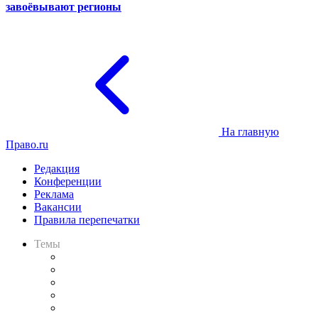
завоёвывают регионы
На главную
Право.ru
Редакция
Конференции
Реклама
Вакансии
Правила перепечатки
Темы
Практика
Законодательство
Процесс
Исследования
Рынок юридических услуг