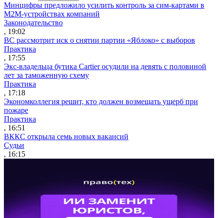
Минцифры предложило усилить контроль за сим-картами в
M2M-устройствах компаний
Законодательство
, 19:02
ВС рассмотрит иск о снятии партии «Яблоко» с выборов
Практика
, 17:55
Экс-владельца бутика Cartier осудили на девять с половиной
лет за таможенную схему
Практика
, 17:18
Экономколлегия решит, кто должен возмещать ущерб при
пожаре
Практика
, 16:51
ВККС открыла семь новых вакансий
Судьи
, 16:15