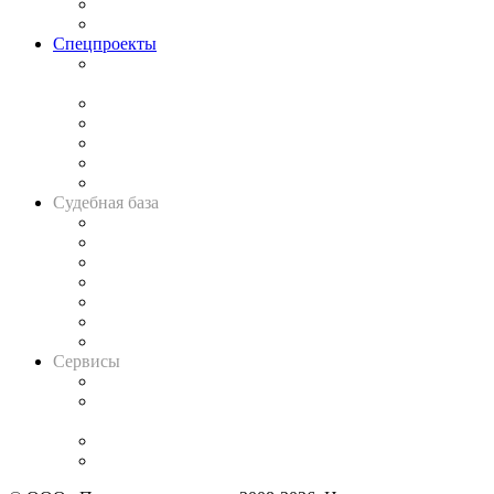
Юридическое сообщество
Важнейшие правовые темы в прессе
Спецпроекты
Подкаст «В здравом уме
и твёрдой памяти»
Legal Design
Банкротная панорама
Советы для литигаторов
Сговоры на торгах
Авто
Судебная база
Картотека арбитражных дел
Решения арбитражных судов
Календарь рассмотрения арбитражных дел
Досье судей
Информация о судах
RSS лента новостей
Вакансии для юристов
Сервисы
Справочно-правовая система
Casebook: мониторинг дел
и компаний
Caselook: поиск и анализ практики
CASE.ONE: управление юридической службой