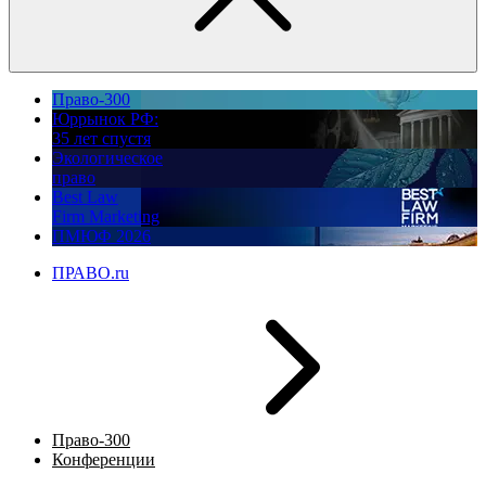
Право-300
Юррынок РФ:
35 лет спустя
Экологическое
право
Best Law
Firm Marketing
ПМЮФ 2026
ПРАВО.ru
Право-300
Конференции