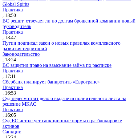
Global Spirits
Практика
, 18:50
ВС решит, отвечает ли по долгам брошенной компании новый
руководитель
Практика
, 18:47
Путин подписал закон о новых правилах комплексного
развития территорий
Законодательство
, 18:24
ВС защитил право на взыскание займа по расписке
Практика
, 17:11
Сбербанк планирует банкротить «Евротранс»
Практика
, 16:53
Суд пересмотрит дело о выдаче исполнительного листа на
решение МКАС
Практика
, 16:05
Суд ЕС истолкует санкционные нормы о разблокировке
активов
Санкции
, 15:24