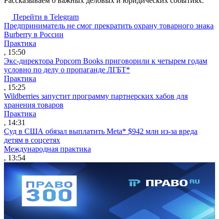
Рассказываем о важных деловых и юридических событиях.
Перейти в Telegram
Предприниматель не смог прекратить охрану товарного знака
Burberry в России
Практика
, 15:50
Экс-директора Popcorn Books приговорили к четырем годам
условно по делу о пропаганде ЛГБТ*
Практика
, 15:25
Wildberries запустит программу партнерских хабов для
хранения товаров
Практика
, 14:31
Суд в США обязал выплатить Meta* $942 млн из-за вреда
детям в соцсетях
Международная практика
, 13:54