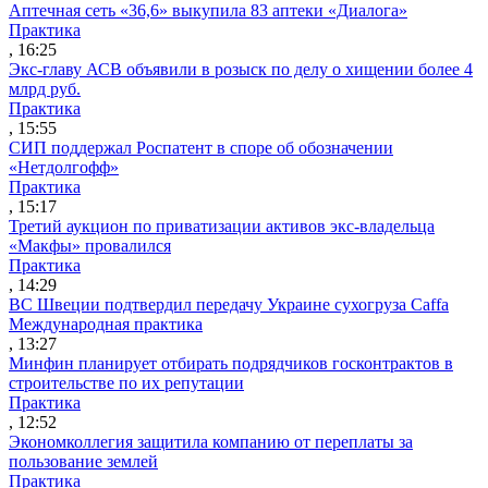
Аптечная сеть «36,6» выкупила 83 аптеки «Диалога»
Практика
, 16:25
Экс-главу АСВ объявили в розыск по делу о хищении более 4
млрд руб.
Практика
, 15:55
СИП поддержал Роспатент в споре об обозначении
«Нетдолгофф»
Практика
, 15:17
Третий аукцион по приватизации активов экс-владельца
«Макфы» провалился
Практика
, 14:29
ВС Швеции подтвердил передачу Украине сухогруза Caffa
Международная практика
, 13:27
Минфин планирует отбирать подрядчиков госконтрактов в
строительстве по их репутации
Практика
, 12:52
Экономколлегия защитила компанию от переплаты за
пользование землей
Практика