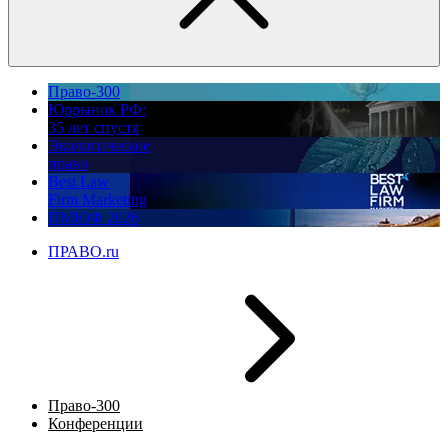
Право-300
Юррынок РФ:
35 лет спустя
Экологическое
право
Best Law
Firm Marketing
ПМЮФ 2026
ПРАВО.ru
Право-300
Конференции