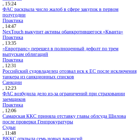
, 15:24
ФАС раскрыла число жалоб в сфере закупок в первом
полугодии
Практика
, 14:47
NexTouch выкупит активы обанкротившегося «Кванта»
Практика
, 13:35
«Евротранс» перешел в полноценный дефолт по трем
выпускам облигаций
Практика
, 12:31
Российский судовладелец отозвал иск к ЕС после исключения
танкера из санкционных списков
Санкции
, 12:23
ФАС возбудила дело из-за ограничений при страховании
заемщиков
Практика
, 12:06
Самарская ККС приняла отставку главы облсуда Шилова
после проверки Генпрокуратуры
Судьи
, 11:48
ВККС открыла семь новых вакансий