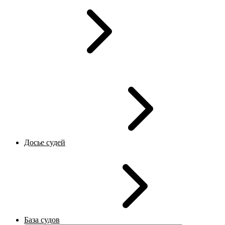
Досье судей
База судов