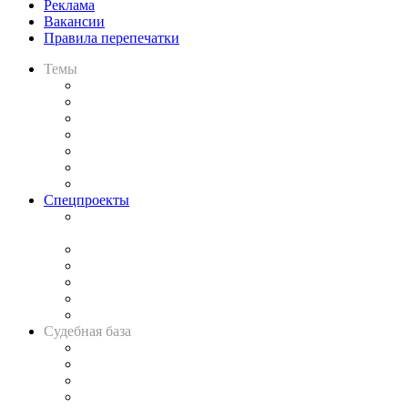
Реклама
Вакансии
Правила перепечатки
Темы
Практика
Законодательство
Процесс
Исследования
Рынок юридических услуг
Юридическое сообщество
Важнейшие правовые темы в прессе
Спецпроекты
Подкаст «В здравом уме
и твёрдой памяти»
Legal Design
Банкротная панорама
Советы для литигаторов
Сговоры на торгах
Авто
Судебная база
Картотека арбитражных дел
Решения арбитражных судов
Календарь рассмотрения арбитражных дел
Досье судей