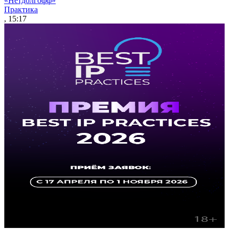
«Нетдолгофф»
Практика
, 15:17