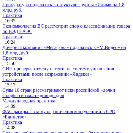
Прокуратура подала иск к структуре группы «Илим» на 1,8
млрд руб.
Практика
, 16:35
Экономколлегия ВС рассмотрит спор о классификации товара
по ВЭД ЕАЭС
Практика
, 16:24
Дочерняя компания «Мегафона» подала иск к «М.Видео» на
1,8 млрд руб.
Практика
, 15:50
СИП проверит отмену патента на систему управления
устройствами после возражений «Яндекса»
Практика
, 15:17
Суды 10 стран рассматривают иски российской «дочки»
Google о возврате дивидендов
Международная практика
, 14:09
ФАС раскрыла схему ограничения конкуренции в СРО
«Единство»
Практика
, 14:08
Суд снял арбитражную оговорку по просьбе иностранного