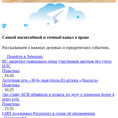
Cамый масштабный и точный канал о праве
Рассказываем о важных деловых и юридических событиях.
Перейти в Telegram
ВС запретил уравнивать цены участников закупок без учета
НДС
Практика
, 16:26
Аптечная сеть «36,6» выкупила 83 аптеки «Диалога»
Практика
, 16:25
Экс-главу АСВ объявили в розыск по делу о хищении более 4
млрд руб.
Практика
, 15:55
СИП поддержал Роспатент в споре об обозначении