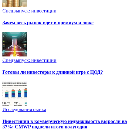
Спецвыпуск: инвестиции
Зачем весь рынок идет в премиум и люкс
Спецвыпуск: инвестиции
Готовы ли инвесторы к длинной игре с ЦОД?
Исследования рынка
Инвестиции в коммерческую недвижимость выросли на
37%: CMWP подвели итоги полугодия