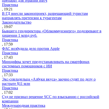
препарат для терапии ВИЧ
Практика
, 19:21
В ГД внесли законопроект, разрешающий туристам
направлять претензии к турагентам
Законодательство
, 19:07
Бывшего гендиректора «Облкоммунэнерго» подозревают в
хищении 1 млрд руб.
Практика
, 17:59
ФАС возбудила дело против Apple
Практика
, 17:43
Минцифры хочет предустанавливать на смартфонах
системных помощников с ИИ
Практика
, 17:33
Экс-совладельца «Азбуки вкуса» заочно судят по делу о
растрате $11 млн
Практика
, 17:02
Суд не признал решение SCC по взысканию с российской
компании
Международная практика