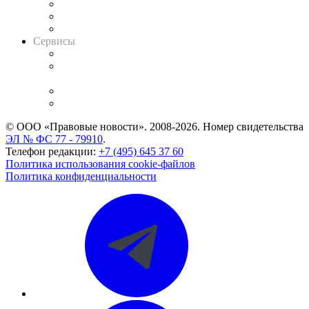
Информация о судах
RSS лента новостей
Вакансии для юристов
Сервисы
Справочно-правовая система
Casebook: мониторинг дел
и компаний
Caselook: поиск и анализ практики
CASE.ONE: управление юридической службой
© ООО «Правовые новости». 2008-2026.
Номер свидетельства
ЭЛ № ФС 77 - 79910
.
Телефон редакции:
+7 (495) 645 37 60
Политика использования cookie-файлов
Политика конфиденциальности