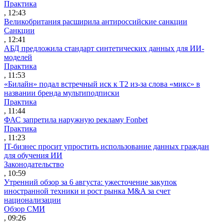
Практика
, 12:43
Великобритания расширила антироссийские санкции
Санкции
, 12:41
АБД предложила стандарт синтетических данных для ИИ-
моделей
Практика
, 11:53
«Билайн» подал встречный иск к Т2 из-за слова «микс» в
названии бренда мультиподписки
Практика
, 11:44
ФАС запретила наружную рекламу Fonbet
Практика
, 11:23
IT-бизнес просит упростить использование данных граждан
для обучения ИИ
Законодательство
, 10:59
Утренний обзор за 6 августа: ужесточение закупок
иностранной техники и рост рынка M&A за счет
национализации
Обзор СМИ
, 09:26