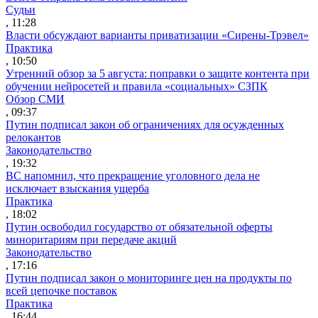
Судьи
, 11:28
Власти обсуждают варианты приватизации «Сирены-Трэвел»
Практика
, 10:50
Утренний обзор за 5 августа: поправки о защите контента при
обучении нейросетей и правила «социальных» СЗПК
Обзор СМИ
, 09:37
Путин подписал закон об ограничениях для осужденных
релокантов
Законодательство
, 19:32
ВС напомнил, что прекращение уголовного дела не
исключает взыскания ущерба
Практика
, 18:02
Путин освободил государство от обязательной оферты
миноритариям при передаче акций
Законодательство
, 17:16
Путин подписал закон о мониторинге цен на продукты по
всей цепочке поставок
Практика
, 16:44