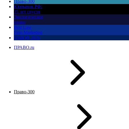
Право-300
Юррынок РФ:
35 лет спустя
Экологическое
право
Best Law
Firm Marketing
ПМЮФ 2026
ПРАВО.ru
Право-300