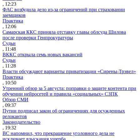
, 12:23
ФАС возбудила дело из-за ограничений при страховании
заемщиков
Практика
, 12:06
Самарская ККС приняла отставку главы облсуда Шилова
после проверки Генпрокуратуры
Судьи
, 11:48
ВККС открыла семь новых вакансий
Судьи
, 11:28
Власти обсуждают варианты приватизации «Сирены-Трэвел»
Практика
, 10:50
Утренний обзор за 5 августа: поправки о защите контента при
обучении нейросетей и правила «социальных» СЗПК
Обзор СМИ
, 09:37
Путин подписал закон об ограничениях для осужденных
релокантов
Законодательство
, 19:32
ВС напомнил, что прекращение уголовного дела не
исключает взыскания ущерба