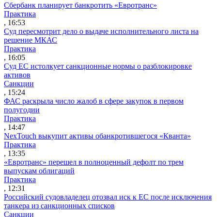
Сбербанк планирует банкротить «Евротранс»
Практика
, 16:53
Суд пересмотрит дело о выдаче исполнительного листа на
решение МКАС
Практика
, 16:05
Суд ЕС истолкует санкционные нормы о разблокировке
активов
Санкции
, 15:24
ФАС раскрыла число жалоб в сфере закупок в первом
полугодии
Практика
, 14:47
NexTouch выкупит активы обанкротившегося «Кванта»
Практика
, 13:35
«Евротранс» перешел в полноценный дефолт по трем
выпускам облигаций
Практика
, 12:31
Российский судовладелец отозвал иск к ЕС после исключения
танкера из санкционных списков
Санкции