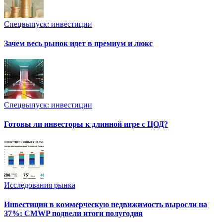
Спецвыпуск: инвестиции
Зачем весь рынок идет в премиум и люкс
Спецвыпуск: инвестиции
Готовы ли инвесторы к длинной игре с ЦОД?
Исследования рынка
Инвестиции в коммерческую недвижимость выросли на
37%: CMWP подвели итоги полугодия