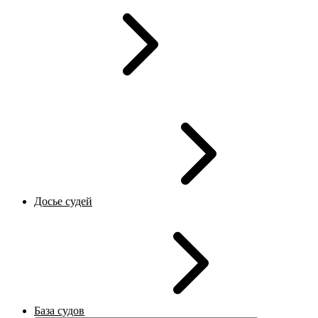
Досье судей
База судов