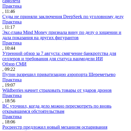
самолета
Практика
, 11:46
Суды не приняли заключения DeepSeek по уголовному делу
Практика
, 11:17
Экс-глава Mind Money признала вину по делу о хищении и
дала показания на других фигурантов
Практика
, 10:44
Утренний обзор за 7 августа: смягчение банкротства для
селлеров и требования для статуса нацмодели ИИ
Обзор СМИ
, 09:22
Путин разрешил приватизацию аэропорта Шереметьево
Практика
, 19:07
Wildberries начнет страховать товары от ударов дронов
Практика
, 18:56
ВС уточнил, когда дело можно пересмотреть по вновь
открывшимся обстоятельствам
Практика
, 18:06
Росреестр предложил новый механизм оспаривания