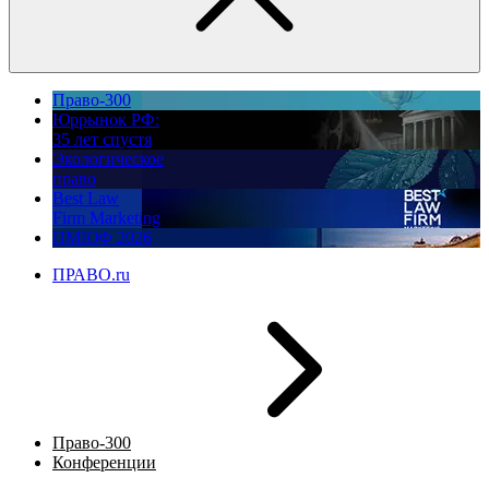
Право-300
Юррынок РФ:
35 лет спустя
Экологическое
право
Best Law
Firm Marketing
ПМЮФ 2026
ПРАВО.ru
Право-300
Конференции