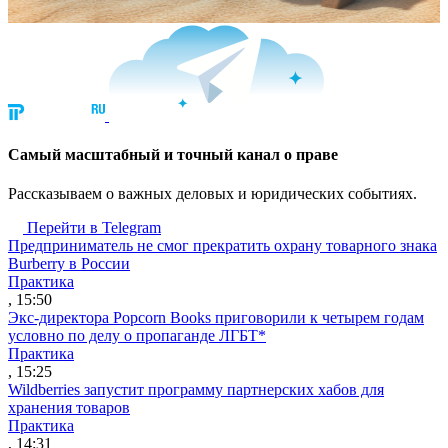
Cамый масштабный и точный канал о праве
Рассказываем о важных деловых и юридических событиях.
Перейти в Telegram
Предприниматель не смог прекратить охрану товарного знака
Burberry в России
Практика
, 15:50
Экс-директора Popcorn Books приговорили к четырем годам
условно по делу о пропаганде ЛГБТ*
Практика
, 15:25
Wildberries запустит программу партнерских хабов для
хранения товаров
Практика
, 14:31