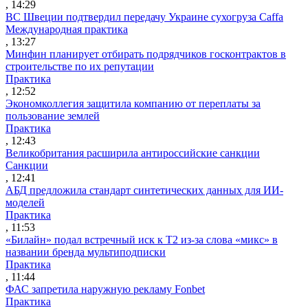
, 14:29
ВС Швеции подтвердил передачу Украине сухогруза Caffa
Международная практика
, 13:27
Минфин планирует отбирать подрядчиков госконтрактов в
строительстве по их репутации
Практика
, 12:52
Экономколлегия защитила компанию от переплаты за
пользование землей
Практика
, 12:43
Великобритания расширила антироссийские санкции
Санкции
, 12:41
АБД предложила стандарт синтетических данных для ИИ-
моделей
Практика
, 11:53
«Билайн» подал встречный иск к Т2 из-за слова «микс» в
названии бренда мультиподписки
Практика
, 11:44
ФАС запретила наружную рекламу Fonbet
Практика