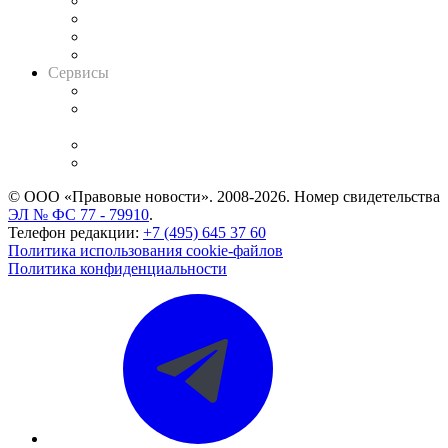
Досье судей
Информация о судах
RSS лента новостей
Вакансии для юристов
Сервисы
Справочно-правовая система
Casebook: мониторинг дел
и компаний
Caselook: поиск и анализ практики
CASE.ONE: управление юридической службой
© ООО «Правовые новости». 2008-2026.
Номер свидетельства
ЭЛ № ФС 77 - 79910
.
Телефон редакции:
+7 (495) 645 37 60
Политика использования cookie-файлов
Политика конфиденциальности