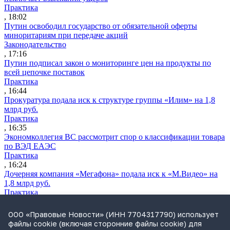
Практика
, 18:02
Путин освободил государство от обязательной оферты
миноритариям при передаче акций
Законодательство
, 17:16
Путин подписал закон о мониторинге цен на продукты по
всей цепочке поставок
Практика
, 16:44
Прокуратура подала иск к структуре группы «Илим» на 1,8
млрд руб.
Практика
, 16:35
Экономколлегия ВС рассмотрит спор о классификации товара
по ВЭД ЕАЭС
Практика
, 16:24
Дочерняя компания «Мегафона» подала иск к «М.Видео» на
1,8 млрд руб.
Практика
, 15:50
СИП проверит отмену патента на систему управления
ООО «Правовые Новости» (ИНН 7704317790) использует
устройствами после возражений «Яндекса»
файлы cookie (включая сторонние файлы cookie) для
Практика