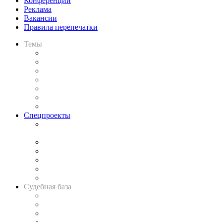
Конференции
Реклама
Вакансии
Правила перепечатки
Темы
Практика
Законодательство
Процесс
Исследования
Рынок юридических услуг
Юридическое сообщество
Важнейшие правовые темы в прессе
Спецпроекты
Подкаст «В здравом уме
и твёрдой памяти»
Legal Design
Банкротная панорама
Советы для литигаторов
Сговоры на торгах
Авто
Судебная база
Картотека арбитражных дел
Решения арбитражных судов
Календарь рассмотрения арбитражных дел