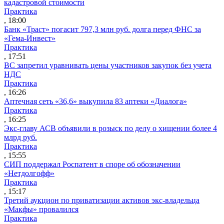
кадастровой стоимости
Практика
, 18:00
Банк «Траст» погасит 797,3 млн руб. долга перед ФНС за
«Гема-Инвест»
Практика
, 17:51
ВС запретил уравнивать цены участников закупок без учета
НДС
Практика
, 16:26
Аптечная сеть «36,6» выкупила 83 аптеки «Диалога»
Практика
, 16:25
Экс-главу АСВ объявили в розыск по делу о хищении более 4
млрд руб.
Практика
, 15:55
СИП поддержал Роспатент в споре об обозначении
«Нетдолгофф»
Практика
, 15:17
Третий аукцион по приватизации активов экс-владельца
«Макфы» провалился
Практика