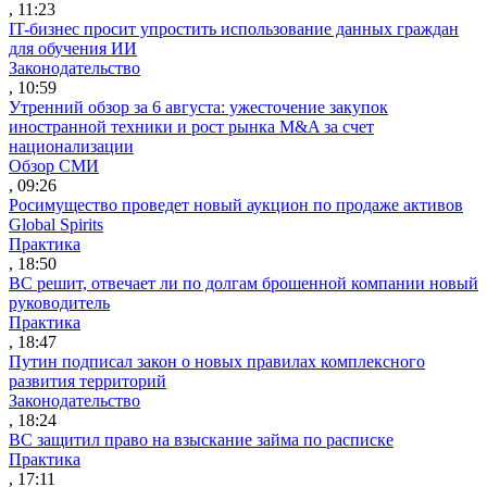
, 11:23
IT-бизнес просит упростить использование данных граждан
для обучения ИИ
Законодательство
, 10:59
Утренний обзор за 6 августа: ужесточение закупок
иностранной техники и рост рынка M&A за счет
национализации
Обзор СМИ
, 09:26
Росимущество проведет новый аукцион по продаже активов
Global Spirits
Практика
, 18:50
ВС решит, отвечает ли по долгам брошенной компании новый
руководитель
Практика
, 18:47
Путин подписал закон о новых правилах комплексного
развития территорий
Законодательство
, 18:24
ВС защитил право на взыскание займа по расписке
Практика
, 17:11