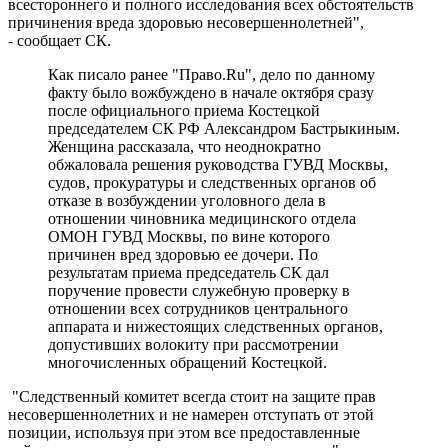
всестороннего и полного исследования всех обстоятельств
причинения вреда здоровью несовершеннолетней",
- сообщает СК.
Как писало ранее "Право.Ru", дело по данному
факту было вожбуждено в начале октября сразу
после официального приема Костецкой
председателем СК РФ Александром Бастрыкиным.
Женщина рассказала, что неоднократно
обжаловала решения руководства ГУВД Москвы,
судов, прокуратуры и следственных органов об
отказе в возбуждении уголовного дела в
отношении чиновника медицинского отдела
ОМОН ГУВД Москвы, по вине которого
причинен вред здоровью ее дочери. По
результатам приема председатель СК дал
поручение провести служебную проверку в
отношении всех сотрудников центрального
аппарата и нижестоящих следственных органов,
допустивших волокиту при рассмотрении
многочисленных обращений Костецкой.
"Следственный комитет всегда стоит на защите прав
несовершеннолетних и не намерен отступать от этой
позиции, используя при этом все предоставленные