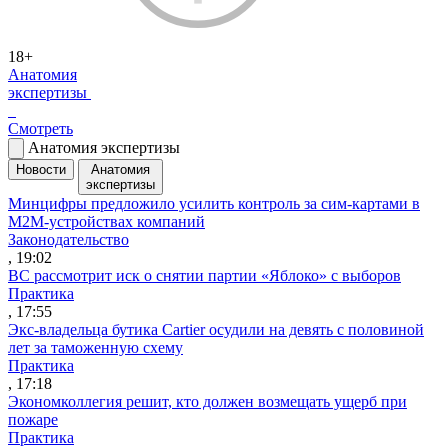
18+
Анатомия
экспертизы
Смотреть
Анатомия экспертизы
Новости
Анатомия
экспертизы
Минцифры предложило усилить контроль за сим-картами в
M2M-устройствах компаний
Законодательство
, 19:02
ВС рассмотрит иск о снятии партии «Яблоко» с выборов
Практика
, 17:55
Экс-владельца бутика Cartier осудили на девять с половиной
лет за таможенную схему
Практика
, 17:18
Экономколлегия решит, кто должен возмещать ущерб при
пожаре
Практика