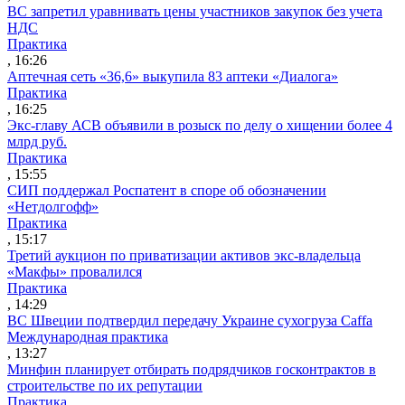
ВС запретил уравнивать цены участников закупок без учета
НДС
Практика
, 16:26
Аптечная сеть «36,6» выкупила 83 аптеки «Диалога»
Практика
, 16:25
Экс-главу АСВ объявили в розыск по делу о хищении более 4
млрд руб.
Практика
, 15:55
СИП поддержал Роспатент в споре об обозначении
«Нетдолгофф»
Практика
, 15:17
Третий аукцион по приватизации активов экс-владельца
«Макфы» провалился
Практика
, 14:29
ВС Швеции подтвердил передачу Украине сухогруза Caffa
Международная практика
, 13:27
Минфин планирует отбирать подрядчиков госконтрактов в
строительстве по их репутации
Практика