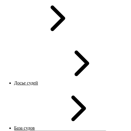
Досье судей
База судов