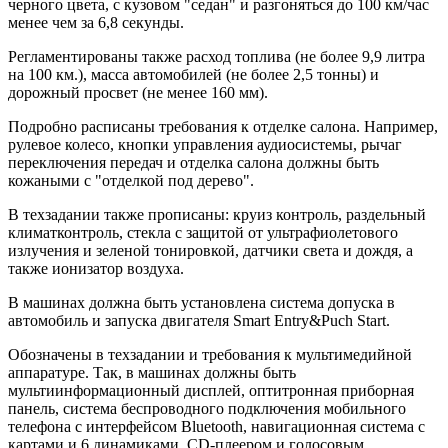
черного цвета, с кузовом "седан" и разгоняться до 100 км/час
менее чем за 6,8 секунды.
Регламентированы также расход топлива (не более 9,9 литра
на 100 км.), масса автомобилей (не более 2,5 тонны) и
дорожный просвет (не менее 160 мм).
Подробно расписаны требования к отделке салона. Например,
рулевое колесо, кнопки управления аудиосистемы, рычаг
переключения передач и отделка салона должны быть
кожаными с "отделкой под дерево".
В техзадании также прописаны: круиз контроль, раздельный
климатконтроль, стекла с защитой от ультрафиолетового
излучения и зеленой тонировкой, датчики света и дождя, а
также ионизатор воздуха.
В машинах должна быть установлена система допуска в
автомобиль и запуска двигателя Smart Entry&Puch Start.
Обозначены в техзадании и требования к мультимедийной
аппаратуре. Так, в машинах должны быть
мультиинформационный дисплей, оптитронная приборная
панель, система беспроводного подключения мобильного
телефона с интерфейсом Bluetooth, навигационная система с
картами и 6 динамиками, CD-плеером и голосовым