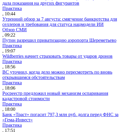
дала показания на других фигурантов
Практика
, 10:44
Утренний обзор за 7 августа: смягчение банкротства для
селлеров и требования для статуса нацмодели ИИ
Обзор СМИ
, 09:22
Путин разрешил приватизацию аэропорта Шереметьево
Практика
, 19:07
Wildberries начнет страховать товары от ударов дронов
Практика
, 18:56
ВС уточнил, когда дело можно пересмотреть по вновь
открывшимся обстоятельствам
Практика
, 18:06
Росреестр предложил новый механизм оспаривания
кадастровой стоимости
Практика
, 18:00
Банк «Траст» погасит 797,3 млн руб. долга перед ФНС за
«Гема-Инвест»
Практика
, 17:51