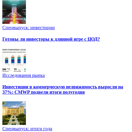
Спецвыпуск: инвестиции
Готовы ли инвесторы к длинной игре с ЦОД?
Исследования рынка
Инвестиции в коммерческую недвижимость выросли на
37%: CMWP подвели итоги полугодия
Спецвыпуск: итоги года