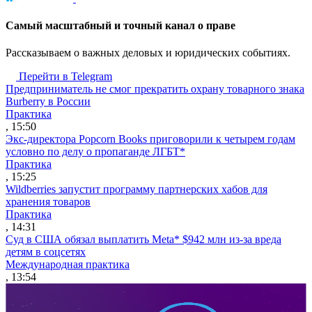
Cамый масштабный и точный канал о праве
Рассказываем о важных деловых и юридических событиях.
Перейти в Telegram
Предприниматель не смог прекратить охрану товарного знака
Burberry в России
Практика
, 15:50
Экс-директора Popcorn Books приговорили к четырем годам
условно по делу о пропаганде ЛГБТ*
Практика
, 15:25
Wildberries запустит программу партнерских хабов для
хранения товаров
Практика
, 14:31
Суд в США обязал выплатить Meta* $942 млн из-за вреда
детям в соцсетях
Международная практика
, 13:54