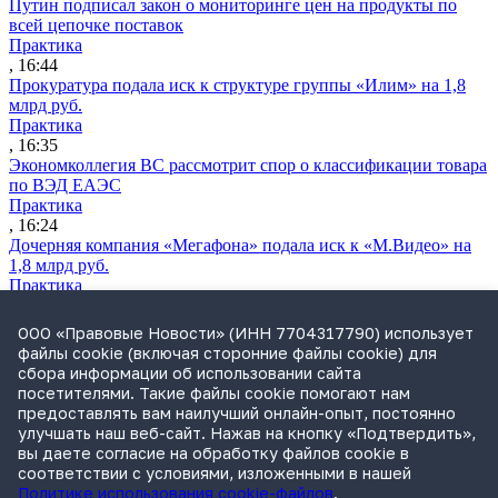
Путин подписал закон о мониторинге цен на продукты по
всей цепочке поставок
Практика
, 16:44
Прокуратура подала иск к структуре группы «Илим» на 1,8
млрд руб.
Практика
, 16:35
Экономколлегия ВС рассмотрит спор о классификации товара
по ВЭД ЕАЭС
Практика
, 16:24
Дочерняя компания «Мегафона» подала иск к «М.Видео» на
1,8 млрд руб.
Практика
, 15:50
СИП проверит отмену патента на систему управления
ООО «Правовые Новости» (ИНН 7704317790) использует
устройствами после возражений «Яндекса»
файлы cookie (включая сторонние файлы cookie) для
Практика
сбора информации об использовании сайта
, 15:17
посетителями. Такие файлы cookie помогают нам
Суды 10 стран рассматривают иски российской «дочки»
предоставлять вам наилучший онлайн-опыт, постоянно
Google о возврате дивидендов
улучшать наш веб-сайт. Нажав на кнопку «Подтвердить»,
Международная практика
вы даете согласие на обработку файлов cookie в
, 14:09
соответствии с условиями, изложенными в нашей
Политике использования cookie-файлов
.