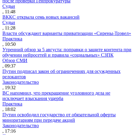
после проверки Генпрокуратуры
Судьи
, 11:48
ВККС открыла семь новых вакансий
Судьи
, 11:28
Власти обсуждают варианты приватизации «Сирены-Трэвел»
Практика
, 10:50
Утренний обзор за 5 августа: поправки о защите контента при
обучении нейросетей и правила «социальных» СЗПК
Обзор СМИ
, 09:37
Путин подписал закон об ограничениях для осужденных
релокантов
Законодательство
, 19:32
ВС напомнил, что прекращение уголовного дела не
исключает взыскания ущерба
Практика
, 18:02
Путин освободил государство от обязательной оферты
миноритариям при передаче акций
Законодательство
, 17:16