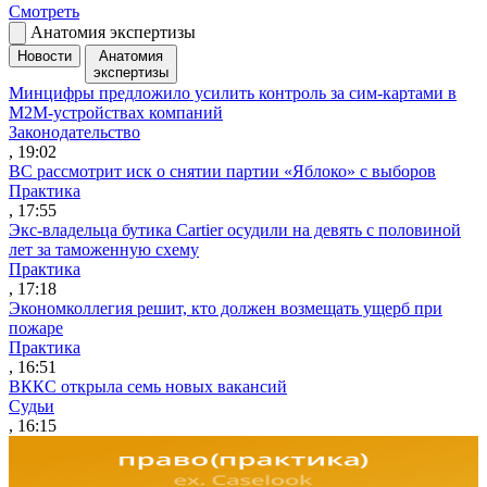
Смотреть
Анатомия экспертизы
Новости
Анатомия
экспертизы
Минцифры предложило усилить контроль за сим-картами в
M2M-устройствах компаний
Законодательство
, 19:02
ВС рассмотрит иск о снятии партии «Яблоко» с выборов
Практика
, 17:55
Экс-владельца бутика Cartier осудили на девять с половиной
лет за таможенную схему
Практика
, 17:18
Экономколлегия решит, кто должен возмещать ущерб при
пожаре
Практика
, 16:51
ВККС открыла семь новых вакансий
Судьи
, 16:15