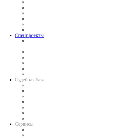
Законодательство
Процесс
Исследования
Рынок юридических услуг
Юридическое сообщество
Важнейшие правовые темы в прессе
Спецпроекты
Подкаст «В здравом уме
и твёрдой памяти»
Legal Design
Банкротная панорама
Советы для литигаторов
Сговоры на торгах
Авто
Судебная база
Картотека арбитражных дел
Решения арбитражных судов
Календарь рассмотрения арбитражных дел
Досье судей
Информация о судах
RSS лента новостей
Вакансии для юристов
Сервисы
Справочно-правовая система
Casebook: мониторинг дел