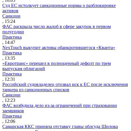
, 16:05
Суд ЕС истолкует санкционные нормы о разблокировке
активов
Санкции
, 15:24
ФАС раскрыла число жалоб в сфере закупок в первом
полугодии
Практика
, 14:47
NexTouch выкупит активы обанкротившегося «Кванта»
Практика
, 13:35
«Евротранс» перешел в полноценный дефолт по трем
выпускам облигаций
Практика
, 12:31
Российский судовладелец отозвал иск к ЕС после исключения
танкера из санкционных списков
Санкции
, 12:23
ФАС возбудила дело из-за ограничений при страховании
заемщиков
Практика
, 12:06
Самарская ККС приняла отставку главы облсуда Шилова