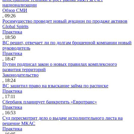
национализации
Обзор СМИ
, 09:26
Росимущество проведет новый аукцион по продаже активов
Global Spirits
Практика
, 18:50
ВС решит, отвечает ли по долгам брошенной компании новый
руководитель
Практика
, 18:47
Путин подписал закон о новых правилах комплексного
развития территорий
Законодательство
, 18:24
ВС защитил право на взыскание займа по расписке
Практика
, 17:11
Сбербанк планирует банкротить «Евротранс»
Практика
, 16:53
Суд пересмотрит дело о выдаче исполнительного листа на
решение МКАС
Практика