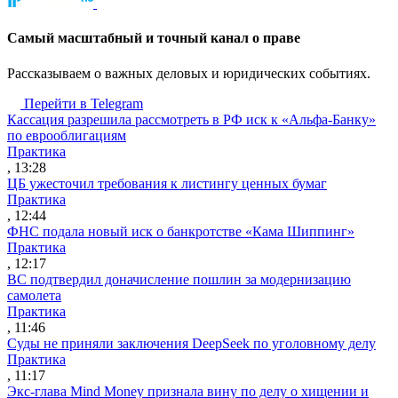
Cамый масштабный и точный канал о праве
Рассказываем о важных деловых и юридических событиях.
Перейти в Telegram
Кассация разрешила рассмотреть в РФ иск к «Альфа-Банку»
по еврооблигациям
Практика
, 13:28
ЦБ ужесточил требования к листингу ценных бумаг
Практика
, 12:44
ФНС подала новый иск о банкротстве «Кама Шиппинг»
Практика
, 12:17
ВС подтвердил доначисление пошлин за модернизацию
самолета
Практика
, 11:46
Суды не приняли заключения DeepSeek по уголовному делу
Практика
, 11:17
Экс-глава Mind Money признала вину по делу о хищении и