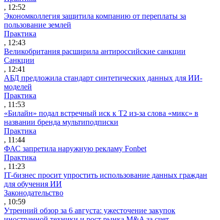
, 12:52
Экономколлегия защитила компанию от переплаты за
пользование землей
Практика
, 12:43
Великобритания расширила антироссийские санкции
Санкции
, 12:41
АБД предложила стандарт синтетических данных для ИИ-
моделей
Практика
, 11:53
«Билайн» подал встречный иск к Т2 из-за слова «микс» в
названии бренда мультиподписки
Практика
, 11:44
ФАС запретила наружную рекламу Fonbet
Практика
, 11:23
IT-бизнес просит упростить использование данных граждан
для обучения ИИ
Законодательство
, 10:59
Утренний обзор за 6 августа: ужесточение закупок
иностранной техники и рост рынка M&A за счет