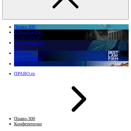
Право-300
Юррынок РФ:
35 лет спустя
Экологическое
право
Best Law
Firm Marketing
ПМЮФ 2026
ПРАВО.ru
Право-300
Конференции