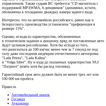
управлением. Также судьям ВС требуется "CD магнитола с
поддержкой MP3|WMA, 6 динамиков" (динамики, кстати,
обозначены в техзадании дважды), камера заднего вида.
Интересно, что на автомобили российского, равно как и
белорусского, производства установлена "преференция в
размере 15%".
Однако, исходя из характеристик, обозначенных
в техническом задании к аукциону, вряд ли поставленные авто
будут целиком российскими. Хотя бы исходя из того,
что разогнаться до 100 км/час менее чем за 7 секунд не под
силу даже последним шедеврам отечественного автопрома:
"Lada Priora", "Lada Kalina"
и "Volga Siber". Ну и куда до указанных характеристик УАЗ
"Патриот" (взять хотя бы расход топлива).
Гарантийный срок авто должен быть не менее трех лет или
100 000 км пробега.
Право.ru
Автомобильный рынок
Госзаказ
Аукционы