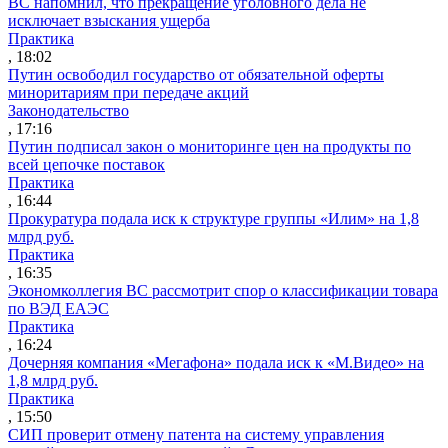
ВС напомнил, что прекращение уголовного дела не
исключает взыскания ущерба
Практика
, 18:02
Путин освободил государство от обязательной оферты
миноритариям при передаче акций
Законодательство
, 17:16
Путин подписал закон о мониторинге цен на продукты по
всей цепочке поставок
Практика
, 16:44
Прокуратура подала иск к структуре группы «Илим» на 1,8
млрд руб.
Практика
, 16:35
Экономколлегия ВС рассмотрит спор о классификации товара
по ВЭД ЕАЭС
Практика
, 16:24
Дочерняя компания «Мегафона» подала иск к «М.Видео» на
1,8 млрд руб.
Практика
, 15:50
СИП проверит отмену патента на систему управления