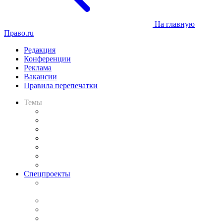
На главную
Право.ru
Редакция
Конференции
Реклама
Вакансии
Правила перепечатки
Темы
Практика
Законодательство
Процесс
Исследования
Рынок юридических услуг
Юридическое сообщество
Важнейшие правовые темы в прессе
Спецпроекты
Подкаст «В здравом уме
и твёрдой памяти»
Legal Design
Банкротная панорама
Советы для литигаторов