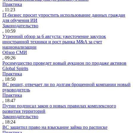
Практика
, 11:23
IT-бизнес просит упростить использование данных граждан
для обучения ИИ
Законодательство
, 10:59
Утренний обзор за 6 августа: ужесточение закупок
иностранной техники и рост рынка M&A за счет
национализации
Обзор СМИ
, 09:26
Росимущество проведет новый аукцион по продаже активов
Global Spirits
Практика
, 18:50
ВС решит, отвечает ли по долгам брошенной компании новый
руководитель
Практика
, 18:47
Путин подписал закон о новых правилах комплексного
развития территорий
Законодательство
, 18:24
ВС защитил право на взыскание займа по расписке
Практика