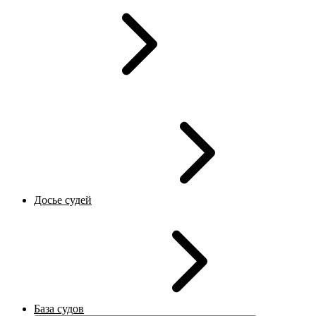
Досье судей
База судов