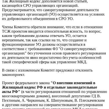
Так Жилищный кодекс дополняется новой статьей,
касающейся СРО управляющих организаций.
Предусматривается, что саморегулирование деятельности
управляющих организаций (УО) осуществляется на условиях
их добровольного объединения в СРО УО.
Члены Комитета обратили внимание, что если в отношении
ТСЖ проектом вводится относительная ясность, то вопрос,
каким требованиям должны отвечать УО, остается
нерешенным, так как ссылки на то, что создание и
функционирование УО должны осуществляться в
соответствии с требованиями ФЗ "О саморегулируемых
организациях" без уточнения основ правового регулирования
их деятельности явно недостаточно без учета особенностей
такой специфической сферы как управление МКД.
В связи с изложенным Комитет предложил отклонить
законопроект.
Проект федерального закона
"О внесении изменений в
Жилищный кодекс РФ и отдельные законодательные
акты РФ"
(в части регулирования отношений по управлению
многоквартирными домами), внесенный депутатами ГД В.
Пехтиным, А. Чиркиным, К. Шипуновым, В. Плескачевским
и другими направлен на совершенствование регулирования