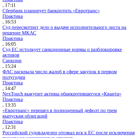
, 17:11
Сбербанк планирует банкротить «Евротранс»
Практика
, 16:53
Суд пересмотрит дело о выдаче исполнительного листа на
решение МКАС
Практика
, 16:05
Суд ЕС истолкует санкционные нормы о разблокировке
активов
Санкции
, 15:24
ФАС раскрыла число жалоб в сфере закупок в первом
полугодии
Практика
, 14:47
NexTouch выкупит активы обанкротившегося «Кванта»
Практика
, 13:35
«Евротранс» перешел в полноценный дефолт по трем
выпускам облигаций
Практика
, 12:31
Российский судовладелец отозвал иск к ЕС после исключения