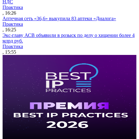
НДС
Практика
, 16:26
Аптечная сеть «36,6» выкупила 83 аптеки «Диалога»
Практика
, 16:25
Экс-главу АСВ объявили в розыск по делу о хищении более 4
млрд руб.
Практика
, 15:55