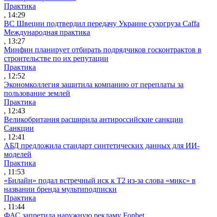
Практика
, 14:29
ВС Швеции подтвердил передачу Украине сухогруза Caffa
Международная практика
, 13:27
Минфин планирует отбирать подрядчиков госконтрактов в
строительстве по их репутации
Практика
, 12:52
Экономколлегия защитила компанию от переплаты за
пользование землей
Практика
, 12:43
Великобритания расширила антироссийские санкции
Санкции
, 12:41
АБД предложила стандарт синтетических данных для ИИ-
моделей
Практика
, 11:53
«Билайн» подал встречный иск к Т2 из-за слова «микс» в
названии бренда мультиподписки
Практика
, 11:44
ФАС запретила наружную рекламу Fonbet