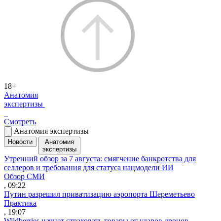
18+
Анатомия
экспертизы
Смотреть
Анатомия экспертизы
Новости
Анатомия
экспертизы
Утренний обзор за 7 августа: смягчение банкротства для
селлеров и требования для статуса нацмодели ИИ
Обзор СМИ
, 09:22
Путин разрешил приватизацию аэропорта Шереметьево
Практика
, 19:07
Wildberries начнет страховать товары от ударов дронов