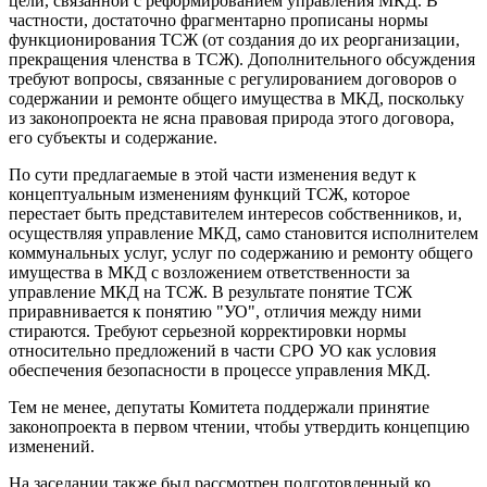
цели, связанной с реформированием управления МКД. В
частности, достаточно фрагментарно прописаны нормы
функционирования ТСЖ (от создания до их реорганизации,
прекращения членства в ТСЖ). Дополнительного обсуждения
требуют вопросы, связанные с регулированием договоров о
содержании и ремонте общего имущества в МКД, поскольку
из законопроекта не ясна правовая природа этого договора,
его субъекты и содержание.
По сути предлагаемые в этой части изменения ведут к
концептуальным изменениям функций ТСЖ, которое
перестает быть представителем интересов собственников, и,
осуществляя управление МКД, само становится исполнителем
коммунальных услуг, услуг по содержанию и ремонту общего
имущества в МКД с возложением ответственности за
управление МКД на ТСЖ. В результате понятие ТСЖ
приравнивается к понятию "УО", отличия между ними
стираются. Требуют серьезной корректировки нормы
относительно предложений в части СРО УО как условия
обеспечения безопасности в процессе управления МКД.
Тем не менее, депутаты Комитета поддержали принятие
законопроекта в первом чтении, чтобы утвердить концепцию
изменений.
На заседании также был рассмотрен подготовленный ко