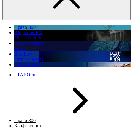
Право-300
Юррынок РФ:
35 лет спустя
Экологическое
право
Best Law
Firm Marketing
ПМЮФ 2026
ПРАВО.ru
Право-300
Конференции