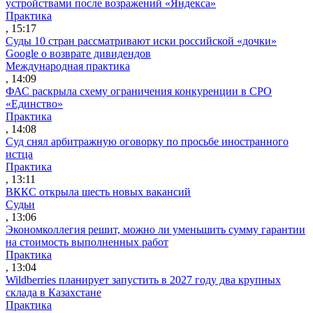
устройствами после возражений «Яндекса»
Практика
, 15:17
Суды 10 стран рассматривают иски российской «дочки»
Google о возврате дивидендов
Международная практика
, 14:09
ФАС раскрыла схему ограничения конкуренции в СРО
«Единство»
Практика
, 14:08
Суд снял арбитражную оговорку по просьбе иностранного
истца
Практика
, 13:11
ВККС открыла шесть новых вакансий
Судьи
, 13:06
Экономколлегия решит, можно ли уменьшить сумму гарантии
на стоимость выполненных работ
Практика
, 13:04
Wildberries планирует запустить в 2027 году два крупных
склада в Казахстане
Практика