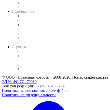
Сговоры на торгах
Авто
Судебная база
Картотека арбитражных дел
Решения арбитражных судов
Календарь рассмотрения арбитражных дел
Досье судей
Информация о судах
RSS лента новостей
Вакансии для юристов
Сервисы
Справочно-правовая система
Casebook: мониторинг дел
и компаний
Caselook: поиск и анализ практики
CASE.ONE: управление юридической службой
© ООО «Правовые новости». 2008-2026.
Номер свидетельства
ЭЛ № ФС 77 - 79910
.
Телефон редакции:
+7 (495) 645 37 60
Политика использования cookie-файлов
Политика конфиденциальности