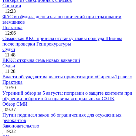
танкера из санкционных списков
Санкции
, 12:23
ФАС возбудила дело из-за ограничений при страховании
заемщиков
Практика
, 12:06
Самарская ККС приняла отставку главы облсуда Шилова
после проверки Генпрокуратуры
Судьи
, 11:48
ВККС открыла семь новых вакансий
Судьи
, 11:28
Власти обсуждают варианты приватизации «Сирены-Трэвел»
Практика
, 10:50
Утренний обзор за 5 августа: поправки о защите контента при
обучении нейросетей и правила «социальных» СЗПК
Обзор СМИ
, 09:37
Путин подписал закон об ограничениях для осужденных
релокантов
Законодательство
, 19:32