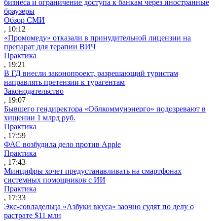
бизнеса и ограничение доступа к банкам через иностранные
браузеры
Обзор СМИ
, 10:12
«Промомеду» отказали в принудительной лицензии на
препарат для терапии ВИЧ
Практика
, 19:21
В ГД внесли законопроект, разрешающий туристам
направлять претензии к турагентам
Законодательство
, 19:07
Бывшего гендиректора «Облкоммунэнерго» подозревают в
хищении 1 млрд руб.
Практика
, 17:59
ФАС возбудила дело против Apple
Практика
, 17:43
Минцифры хочет предустанавливать на смартфонах
системных помощников с ИИ
Практика
, 17:33
Экс-совладельца «Азбуки вкуса» заочно судят по делу о
растрате $11 млн