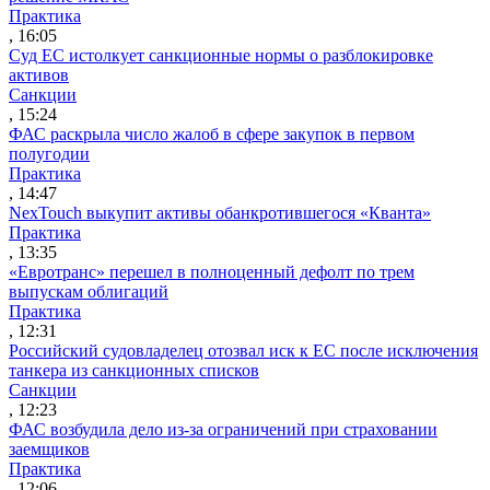
Практика
, 16:05
Суд ЕС истолкует санкционные нормы о разблокировке
активов
Санкции
, 15:24
ФАС раскрыла число жалоб в сфере закупок в первом
полугодии
Практика
, 14:47
NexTouch выкупит активы обанкротившегося «Кванта»
Практика
, 13:35
«Евротранс» перешел в полноценный дефолт по трем
выпускам облигаций
Практика
, 12:31
Российский судовладелец отозвал иск к ЕС после исключения
танкера из санкционных списков
Санкции
, 12:23
ФАС возбудила дело из-за ограничений при страховании
заемщиков
Практика
, 12:06