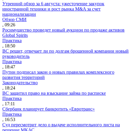
Утренний обзор за 6 августа: ужесточение закупок
иностранной техники и рост рынка M&A за счет
национализации
Обзор СМИ
, 09:26
Росимущество проведет новый аукцион по продаже активов
Global Spirits
Практика
, 18:50
ВС решит, отвечает ли по долгам брошенной компании новый
руководитель
Практика
, 18:47
Путин подписал закон о новых правилах комплексного
развития территорий
Законодательство
, 18:24
ВС защитил право на взыскание займа по расписке
Практика
, 17:11
Сбербанк планирует банкротить «Евротранс»
Практика
, 16:53
Суд пересмотрит дело о выдаче исполнительного листа на
решение МКАС