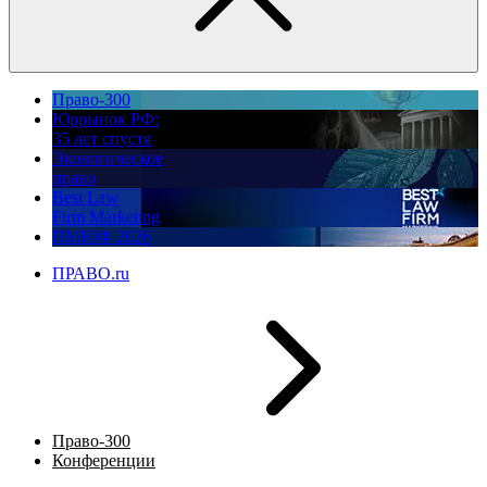
Право-300
Юррынок РФ:
35 лет спустя
Экологическое
право
Best Law
Firm Marketing
ПМЮФ 2026
ПРАВО.ru
Право-300
Конференции