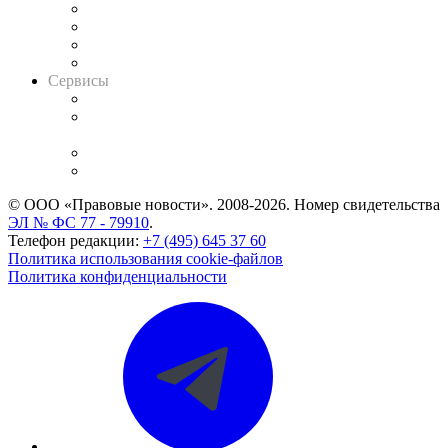
Досье судей
Информация о судах
RSS лента новостей
Вакансии для юристов
Сервисы
Справочно-правовая система
Casebook: мониторинг дел
и компаний
Caselook: поиск и анализ практики
CASE.ONE: управление юридической службой
© ООО «Правовые новости». 2008-2026.
Номер свидетельства
ЭЛ № ФС 77 - 79910
.
Телефон редакции:
+7 (495) 645 37 60
Политика использования cookie-файлов
Политика конфиденциальности