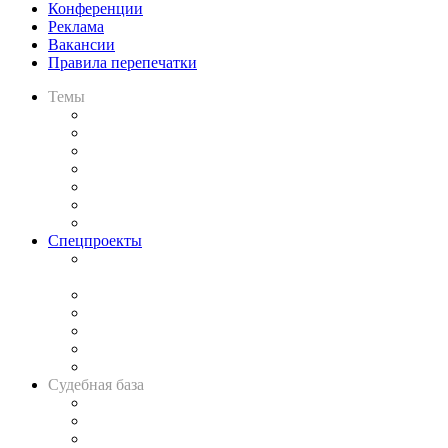
Конференции
Реклама
Вакансии
Правила перепечатки
Темы
Практика
Законодательство
Процесс
Исследования
Рынок юридических услуг
Юридическое сообщество
Важнейшие правовые темы в прессе
Спецпроекты
Подкаст «В здравом уме
и твёрдой памяти»
Legal Design
Банкротная панорама
Советы для литигаторов
Сговоры на торгах
Авто
Судебная база
Картотека арбитражных дел
Решения арбитражных судов
Календарь рассмотрения арбитражных дел