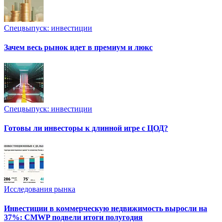
Спецвыпуск: инвестиции
Зачем весь рынок идет в премиум и люкс
Спецвыпуск: инвестиции
Готовы ли инвесторы к длинной игре с ЦОД?
Исследования рынка
Инвестиции в коммерческую недвижимость выросли на
37%: CMWP подвели итоги полугодия