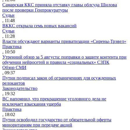
Самарская ККС приняла отставку главы облсуда Шилова
после проверки Генпрокуратуры
Судьи
, 11:48
ВККС открыла семь новых вакансий
Судьи
, 11:28
Власти обсуждают варианты приватизации «Сирены-Трэвел»
Практика
, 10:50
Утренний обзор за 5 августа: поправки о защите контента при
обучении нейросетей и правила «социальных» СЗПК
Обзор СМИ
, 09:37
Путин подписал закон об ограничениях для осужденных
релокантов
Законодательство
, 19:32
ВС напомнил, что прекращение уголовного дела не
исключает взыскания ущерба
Практика
, 18:02
Путин освободил государство от обязательной оферты
миноритариям при передаче акций