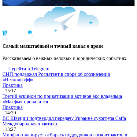
Cамый масштабный и точный канал о праве
Рассказываем о важных деловых и юридических событиях.
Перейти в Telegram
СИП поддержал Роспатент в споре об обозначении
«Нетдолгофф»
Практика
, 15:17
Третий аукцион по приватизации активов экс-владельца
«Макфы» провалился
Практика
, 14:29
ВС Швеции подтвердил передачу Украине сухогруза Caffa
Международная практика
, 13:27
Минфин планирует отбирать подрядчиков госконтрактов в