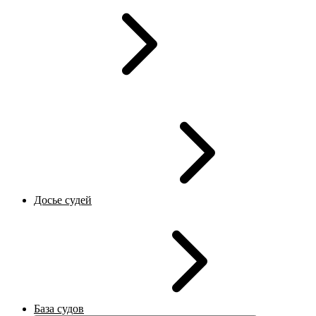
Досье судей
База судов