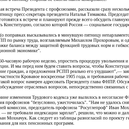
анная встреча Президента с профсоюзами, рассказали сразу неск
пятницу пресс-секретарь президента Наталья Тимакова. Предсе
готовятся к встрече и планируют прежде всего обсудить главну
ь Конституцию, согласно которой Россия — социальное государ
(о поправках высказывались в минувшую пятницу непарламентск
ПП по рынку труда, возглавляемым Михаилом Прохоровым, и од
ержке баланса между защитной функцией трудовых норм и гибко
ционной экономике".
-часовую рабочую неделю, упростить процедуру увольнения и п
ции. И мы перед ним будем ставить вопросы, чтобы Конституц
ние граждан, а предложения РСПП реально его ухудшают",— зая
частности Кровавое воскресенье 1905 года, и требования рабочи
такой вопрос намерен адресовать Президенту глава ФНПР. Обсужд
бсуждение отраслевых вопросов, непосредственно связанных с 
ине изменения Трудового кодекса уже вылилось в несогласие Ф
я профсоюзов "безусловно, ужесточилась". "Нам не удалось сн
ей комиссии, председатель профсоюза "Росуглепроф" Иван Мохн
 — не требовали индексации зарплат", решили, что можно и даль
ван Мохначук. Как следует из таблицы разногласий по проекту 
вания для них пенсионных программ.