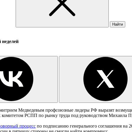
Найти
й неделей
ом Дмитрием Медведевым профсоюзные лидеры РФ выразят возмущ
ых комитетом РСПП по рынку труда под руководством Михаила П
говорный процесс
по подписанию генерального соглашения на 2
ссии в пятницу стороны не смогли найти компромисс.