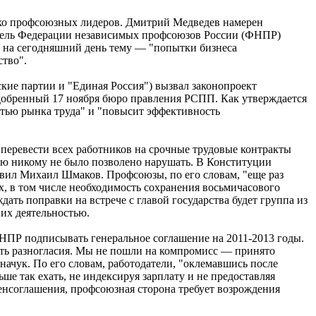
олько профсоюзных лидеров. Дмитрий Медведев намерен
датель Федерации независимых профсоюзов России (ФНПР)
ю на сегодняшний день тему — "попытки бизнеса
ство".
ие партии и "Единая Россия") вызвал законопроект
обренный 17 ноября бюро правления РСПП. Как утверждается
стью рынка труда" и "повысит эффективность
еревести всех работников на срочные трудовые контракты
ию никому не было позволено нарушать. В Конституции
вил Михаил Шмаков. Профсоюзы, по его словам, "еще раз
х, в том числе необходимость сохранения восьмичасового
ать поправки на встрече с главой государства будет группа из
их деятельностью.
НПР подписывать генеральное соглашение на 2011-2013 годы.
ять разногласия. Мы не пошли на компромисс — принято
ачук. По его словам, работодатели, "оклемавшись после
ше так ехать, не индексируя зарплату и не предоставляя
генсоглашения, профсоюзная сторона требует возрождения