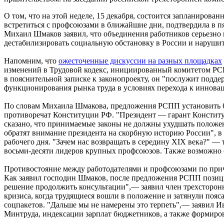
О том, что на этой неделе, 15 декабря, состоится запланиров
встретиться с профсоюзами в ближайшие дни, подтвердила в 
Михаил Шмаков заявил, что объединения работников серьезно 
дестабилизировать социальную обстановку в России и нарушит
Напомним, что
ожесточенные дискуссии на разных площадках
изменений в Трудовой кодекс, инициированный комитетом РС
в пояснительной записке к законопроекту, он "послужит подд
функционирования рынка труда в условиях перехода к иннова
По словам Михаила Шмакова, предложения РСПП установить 60
противоречат Конституции РФ. "Президент — гарант Конститу
сказано, что принимаемые законы не должны ухудшать положе
обратят внимание президента на скорбную историю России", в 
рабочего дня. "Зачем нас возвращать в середину XIX века?" — 
восьми-десяти лидеров крупных профсоюзов. Также возможно о
Противостояние между работодателями и профсоюзами по прич
Как заявил господин Шмаков, после предложения РСПП позици
решение продолжить консультации",— заявил член трехсторонн
кризиса, когда трудящиеся вошли в положение и затянули пояса
соцпакетов. "Дальше мы не намерены это терпеть",— заявил И
Минтруда, индексации зарплат бюджетников, а также формиро