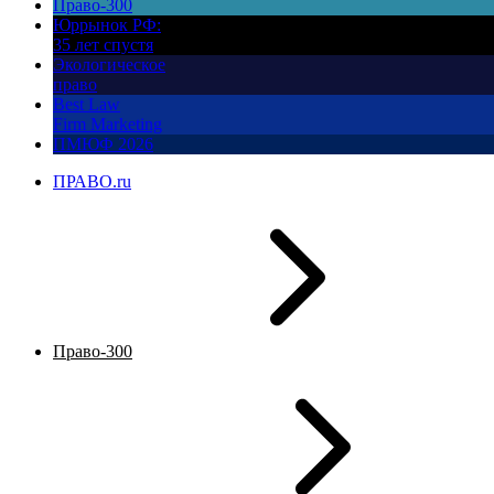
Право-300
Юррынок РФ:
35 лет спустя
Экологическое
право
Best Law
Firm Marketing
ПМЮФ 2026
ПРАВО.ru
Право-300