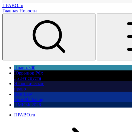
ПРАВО.ru
Главная
Новости
Право-300
Юррынок РФ:
35 лет спустя
Экологическое
право
Best Law
Firm Marketing
ПМЮФ 2026
ПРАВО.ru