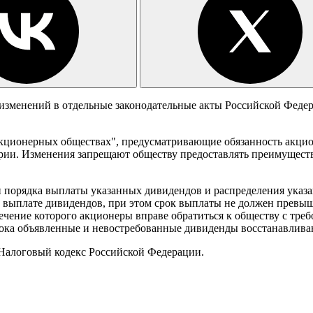
зменений в отдельные законодательные акты Российской Федер
 акционерных обществах", предусматривающие обязанность акц
рии. Изменения запрещают обществу предоставлять преимуществ
и порядка выплаты указанных дивидендов и распределения указ
 выплате дивидендов, при этом срок выплаты не должен превыша
 течение которого акционеры вправе обратиться к обществу с тр
 срока объявленные и невостребованные дивиденды восстанавлив
Налоговый кодекс Российской Федерации.