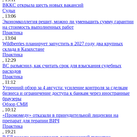
ВККС открыла шесть новых вакансий
Судьи
, 13:06
Экономколлегия решит, можно ли уменьшить сумму гарантии
на стоимость выполненных работ
Практика
, 13:04
Wildberries планирует запустить в 2027 году два крупных
склада в Казахстане
Практика
, 12:29
ВС разъяснил, как считать срок для взыскания судебных
расходов
Практика
, 11:12
Утренний обзор за 4 августа: усиление контроля за сделкам
бизнеса и ограничение доступа к банкам через иностранные
браузеры
Обзор СМИ
, 10:12
«Промомеду» отказали в принудительной лицензии на
препарат для терапии ВИЧ
Практика
, 19:21