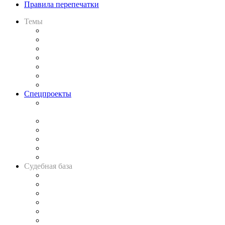
Правила перепечатки
Темы
Практика
Законодательство
Процесс
Исследования
Рынок юридических услуг
Юридическое сообщество
Важнейшие правовые темы в прессе
Спецпроекты
Подкаст «В здравом уме
и твёрдой памяти»
Legal Design
Банкротная панорама
Советы для литигаторов
Сговоры на торгах
Авто
Судебная база
Картотека арбитражных дел
Решения арбитражных судов
Календарь рассмотрения арбитражных дел
Досье судей
Информация о судах
RSS лента новостей