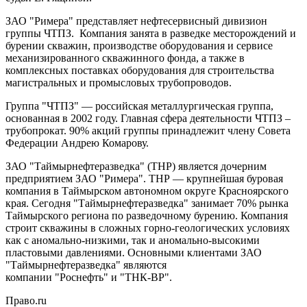
ЗАО "Римера" представляет нефтесервисный дивизион
группы ЧТПЗ. Компания занята в разведке месторождений и
бурении скважин, производстве оборудования и сервисе
механизированного скважинного фонда, а также в
комплексных поставках оборудования для строительства
магистральных и промысловых трубопроводов.
Группа "ЧТПЗ" — российская металлургическая группа,
основанная в 2002 году. Главная сфера деятельности ЧТПЗ –
трубопрокат. 90% акций группы принадлежит члену Совета
Федерации Андрею Комарову.
ЗАО "Таймырнефтеразведка" (ТНР) является дочерним
предприятием ЗАО "Римера". ТНР — крупнейшая буровая
компания в Таймырском автономном округе Красноярского
края. Сегодня "Таймырнефтеразведка" занимает 70% рынка
Таймырского региона по разведочному бурению. Компания
строит скважины в сложных горно-геологических условиях
как с аномально-низкими, так и аномально-высокими
пластовыми давлениями. Основными клиентами ЗАО
"Таймырнефтеразведка" являются
компании "Роснефть" и "ТНК-ВР".
Право.ru