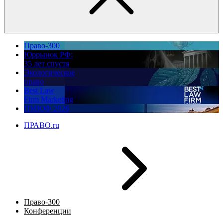
Право-300
Юррынок РФ:
35 лет спустя
Экологическое
право
Best Law
Firm Marketing
ПМЮФ 2026
ПРАВО.ru
Право-300
Конференции