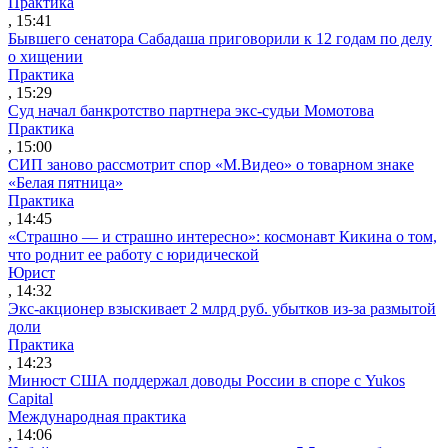
Практика
, 15:41
Бывшего сенатора Сабадаша приговорили к 12 годам по делу
о хищении
Практика
, 15:29
Суд начал банкротство партнера экс-судьи Момотова
Практика
, 15:00
СИП заново рассмотрит спор «М.Видео» о товарном знаке
«Белая пятница»
Практика
, 14:45
«Страшно — и страшно интересно»: космонавт Кикина о том,
что роднит ее работу с юридической
Юрист
, 14:32
Экс-акционер взыскивает 2 млрд руб. убытков из-за размытой
доли
Практика
, 14:23
Минюст США поддержал доводы России в споре с Yukos
Capital
Международная практика
, 14:06