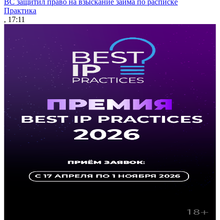
ВС защитил право на взыскание займа по расписке
Практика
, 17:11