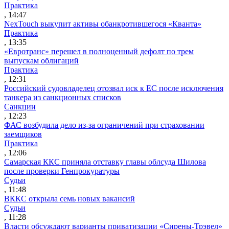
Практика
, 14:47
NexTouch выкупит активы обанкротившегося «Кванта»
Практика
, 13:35
«Евротранс» перешел в полноценный дефолт по трем
выпускам облигаций
Практика
, 12:31
Российский судовладелец отозвал иск к ЕС после исключения
танкера из санкционных списков
Санкции
, 12:23
ФАС возбудила дело из-за ограничений при страховании
заемщиков
Практика
, 12:06
Самарская ККС приняла отставку главы облсуда Шилова
после проверки Генпрокуратуры
Судьи
, 11:48
ВККС открыла семь новых вакансий
Судьи
, 11:28
Власти обсуждают варианты приватизации «Сирены-Трэвел»