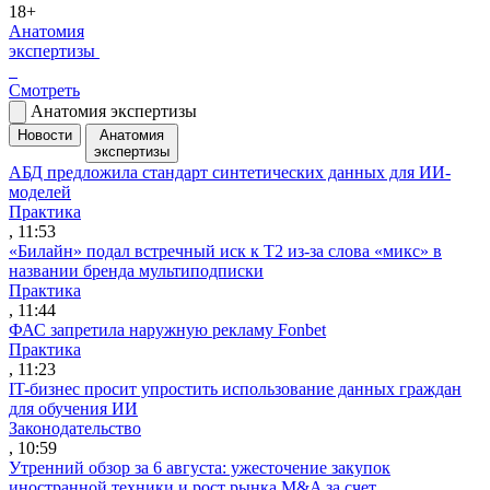
18+
Анатомия
экспертизы
Смотреть
Анатомия экспертизы
Новости
Анатомия
экспертизы
АБД предложила стандарт синтетических данных для ИИ-
моделей
Практика
, 11:53
«Билайн» подал встречный иск к Т2 из-за слова «микс» в
названии бренда мультиподписки
Практика
, 11:44
ФАС запретила наружную рекламу Fonbet
Практика
, 11:23
IT-бизнес просит упростить использование данных граждан
для обучения ИИ
Законодательство
, 10:59
Утренний обзор за 6 августа: ужесточение закупок
иностранной техники и рост рынка M&A за счет