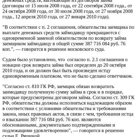
денежных средств, вытекающие из договоров займа
(договоры от 15 июля 2008 года, от 22 сентября 2008 года., от
24 октября 2008 года, от 30 июля 2008 года, от 27 ноября 2008
года., 12 апреля 2010 года, от 27 января 2010 года).
"В соответствии с п. 2 соглашения, обязательства заемщика по
выплате денежных средств займодавцу прекращаются с
одновременной заменой обязательством по возврату займа
заемщиком займодавцу в общей сумме 387 716 084 руб. 76
коп.", — говорится в решении московского суда.
Судом было установлено, что согласно п. 2.1 соглашения о
новации срок возврата займа был определен до 20 октября
2010 года, и он должен был быть произведен истцу
единовременным платежом, что не было сделано ответчиком.
"Согласно ст. 810 ГК РФ, заемщик обязан возвратить
заимодавцу полученную сумму займа в срок и в порядке,
которые предусмотрены договором займа. Согласно ст. 309 ГК
РФ, обязательства должны исполняться надлежащим образом
в соответствии с условиями обязательства и требованиями
закона, иных правовых актов, в связи с чем, требования истца
о взыскании 387 716 084 руб. 76 коп. являются
обоснованными, документально подтвержденными и
подлежащими удовлетворению", — говорится в решении
судьи Е. Рящиной.