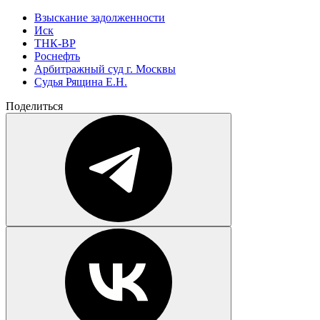
Взыскание задолженности
Иск
ТНК-BP
Роснефть
Арбитражный суд г. Москвы
Cудья Рящина Е.Н.
Поделиться