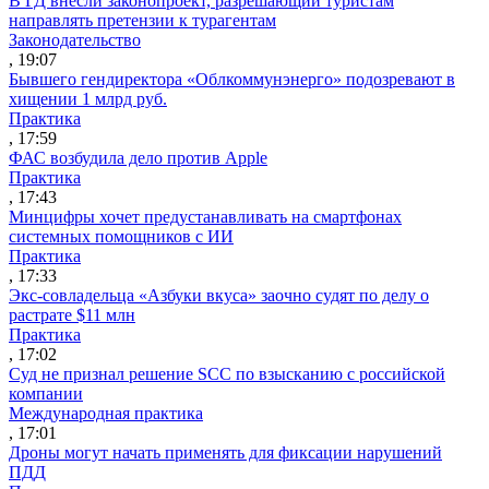
В ГД внесли законопроект, разрешающий туристам
направлять претензии к турагентам
Законодательство
, 19:07
Бывшего гендиректора «Облкоммунэнерго» подозревают в
хищении 1 млрд руб.
Практика
, 17:59
ФАС возбудила дело против Apple
Практика
, 17:43
Минцифры хочет предустанавливать на смартфонах
системных помощников с ИИ
Практика
, 17:33
Экс-совладельца «Азбуки вкуса» заочно судят по делу о
растрате $11 млн
Практика
, 17:02
Суд не признал решение SCC по взысканию с российской
компании
Международная практика
, 17:01
Дроны могут начать применять для фиксации нарушений
ПДД