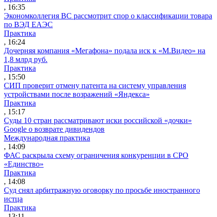
, 16:35
Экономколлегия ВС рассмотрит спор о классификации товара
по ВЭД ЕАЭС
Практика
, 16:24
Дочерняя компания «Мегафона» подала иск к «М.Видео» на
1,8 млрд руб.
Практика
, 15:50
СИП проверит отмену патента на систему управления
устройствами после возражений «Яндекса»
Практика
, 15:17
Суды 10 стран рассматривают иски российской «дочки»
Google о возврате дивидендов
Международная практика
, 14:09
ФАС раскрыла схему ограничения конкуренции в СРО
«Единство»
Практика
, 14:08
Суд снял арбитражную оговорку по просьбе иностранного
истца
Практика
, 13:11