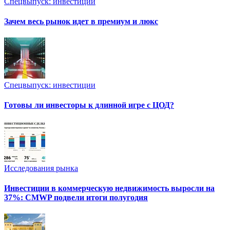
Спецвыпуск: инвестиции
Зачем весь рынок идет в премиум и люкс
Спецвыпуск: инвестиции
Готовы ли инвесторы к длинной игре с ЦОД?
Исследования рынка
Инвестиции в коммерческую недвижимость выросли на
37%: CMWP подвели итоги полугодия