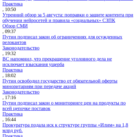
Практика
, 10:50
Утренний обзор за 5 августа: поправки о защите контента при
обучении нейросетей и правила «социальных» СЗПК
Обзор СМИ
, 09:37
Путин подписал закон об ограничениях для осужденных
релокантов
Законодательство
, 19:32
ВС напомнил, что прекращение уголовного дела не
исключает взыскания ущерба
Практика
, 18:02
Путин освободил государство от обязательной оферты
миноритариям при передаче акций
Законодательство
, 17:16
Путин подписал закон о мониторинге цен на продукты по
всей цепочке поставок
Практика
, 16:44
Прокуратура подала иск к структуре группы «Илим» на 1,8
млрд руб.
Практика