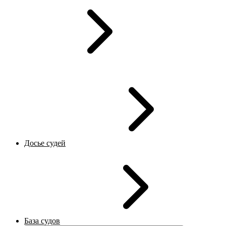
Досье судей
База судов