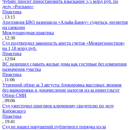
Чубайс просит приостановить взыскание 5,5 млрд руб. по
делу «Роснано»
Практика
, 13:15
Апелляция БВО разрешила «Альфа-Банку» судиться, несмотря
на санкции
Международная практика
, 12:30
Суд подтвердил законность ареста счетов «Межрегионстроя»
на 1,18 млрд руб.
Практика
, 12:04
ВС разрешил сдавать жилые дома как гостевые без изменения
назначения участка
Практика
, 11:06
Утренний обзор за 3 августа: блокировка массовых звонков
без маркировки и доначисление налогов из-за инвестльгот
Обзор СМИ
, 09:06
Суд ужесточил приговор ключевому свидетелю по делу
Кибовского
Практика
, 19:41
Суд не нашел нарушений публичного порядка из-за