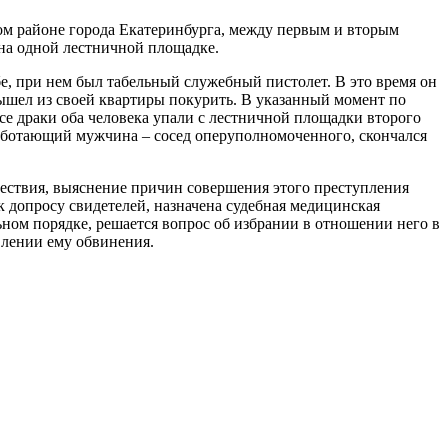
ком районе города Екатеринбурга, между первым и вторым
 на одной лестничной площадке.
е, при нем был табельный служебный пистолет. В это время он
вышел из своей квартиры покурить. В указанный момент по
е драки оба человека упали с лестничной площадки второго
работающий мужчина – сосед оперуполномоченного, скончался
шествия, выяснение причин совершения этого преступления
 допросу свидетелей, назначена судебная медицинская
ном порядке, решается вопрос об избрании в отношении него в
влении ему обвинения.