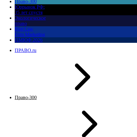
Право-300
Юррынок РФ:
35 лет спустя
Экологическое
право
Best Law
Firm Marketing
ПМЮФ 2026
ПРАВО.ru
Право-300