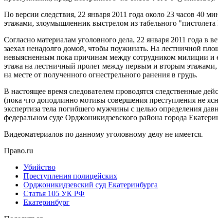
По версии следствия, 22 января 2011 года около 23 часов 40 
этажами, злоумышленник выстрелом из табельного "пистолета 
Согласно материалам уголовного дела, 22 января 2011 года в 
заехал ненадолго домой, чтобы поужинать. На лестничной площ
невыясненным пока причинам между сотрудником милиции и его
этажа на лестничный пролет между первым и вторым этажами, 
на месте от полученного огнестрельного ранения в грудь.
В настоящее время следователем проводятся следственные дей
(пока что доподлинно мотивы совершения преступления не ясн
экспертиза тела погибшего мужчины с целью определения давн
федеральном суде Орджоникидзевского района города Екатерин
Видеоматериалов по данному уголовному делу не имеется.
Право.ru
Убийство
Преступления полицейских
Орджоникидзевский суд Екатеринбурга
Статья 105 УК РФ
Екатеринбург