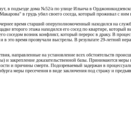
минут, в подъезде дома №52/а по улице Ильича в Орджоникидзевс
Макарова" в грудь убил своего соседа, который проживал с ним
вечернее время старший оперуполномоченный находился на служб
адке второго этажа находился его сосед по квартире, который 
 соседом возник конфликт, который перерос в драку. В процесс
и в это время прозвучали выстрелы. В результате 29-летний не
ствия, направленные на установление всех обстоятельств проис
ы) и закрепление доказательственной базы. Принимаются меры к
ости и причины смерти. Подозреваемый задержан в процессуаль
бурга меры пресечения в виде заключения под стражу и предъя