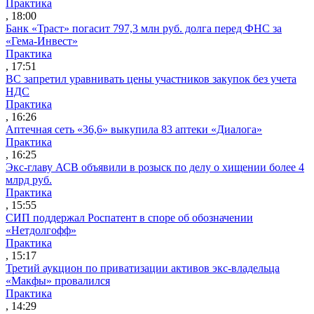
Практика
, 18:00
Банк «Траст» погасит 797,3 млн руб. долга перед ФНС за
«Гема-Инвест»
Практика
, 17:51
ВС запретил уравнивать цены участников закупок без учета
НДС
Практика
, 16:26
Аптечная сеть «36,6» выкупила 83 аптеки «Диалога»
Практика
, 16:25
Экс-главу АСВ объявили в розыск по делу о хищении более 4
млрд руб.
Практика
, 15:55
СИП поддержал Роспатент в споре об обозначении
«Нетдолгофф»
Практика
, 15:17
Третий аукцион по приватизации активов экс-владельца
«Макфы» провалился
Практика
, 14:29