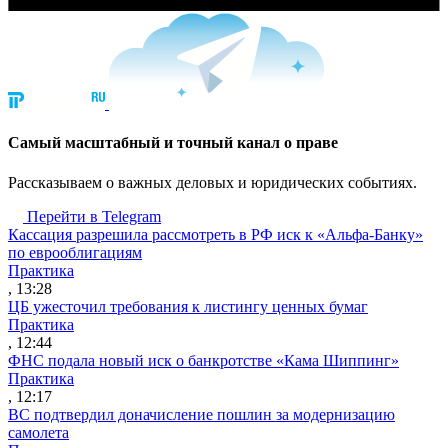
Cамый масштабный и точный канал о праве
Рассказываем о важных деловых и юридических событиях.
Перейти в Telegram
Кассация разрешила рассмотреть в РФ иск к «Альфа-Банку»
по еврооблигациям
Практика
, 13:28
ЦБ ужесточил требования к листингу ценных бумаг
Практика
, 12:44
ФНС подала новый иск о банкротстве «Кама Шиппинг»
Практика
, 12:17
ВС подтвердил доначисление пошлин за модернизацию
самолета