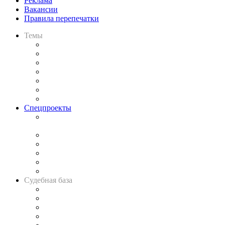
Реклама
Вакансии
Правила перепечатки
Темы
Практика
Законодательство
Процесс
Исследования
Рынок юридических услуг
Юридическое сообщество
Важнейшие правовые темы в прессе
Спецпроекты
Подкаст «В здравом уме
и твёрдой памяти»
Legal Design
Банкротная панорама
Советы для литигаторов
Сговоры на торгах
Авто
Судебная база
Картотека арбитражных дел
Решения арбитражных судов
Календарь рассмотрения арбитражных дел
Досье судей