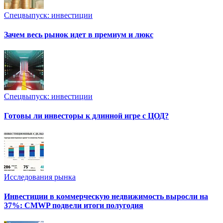
Спецвыпуск: инвестиции
Зачем весь рынок идет в премиум и люкс
Спецвыпуск: инвестиции
Готовы ли инвесторы к длинной игре с ЦОД?
Исследования рынка
Инвестиции в коммерческую недвижимость выросли на
37%: CMWP подвели итоги полугодия