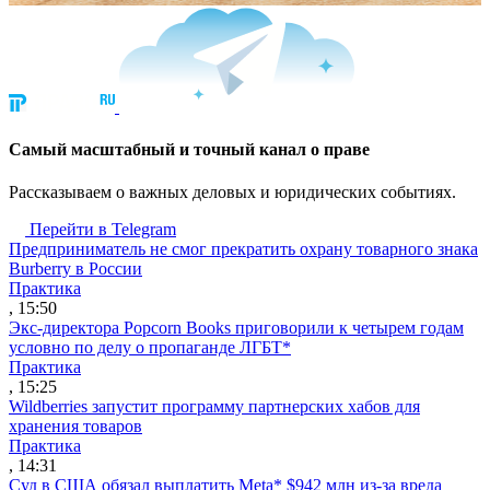
Cамый масштабный и точный канал о праве
Рассказываем о важных деловых и юридических событиях.
Перейти в Telegram
Предприниматель не смог прекратить охрану товарного знака
Burberry в России
Практика
, 15:50
Экс-директора Popcorn Books приговорили к четырем годам
условно по делу о пропаганде ЛГБТ*
Практика
, 15:25
Wildberries запустит программу партнерских хабов для
хранения товаров
Практика
, 14:31
Суд в США обязал выплатить Meta* $942 млн из-за вреда