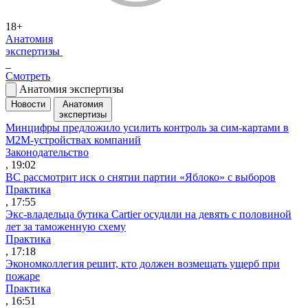
18+
Анатомия
экспертизы
Смотреть
Анатомия экспертизы
Новости
Анатомия
экспертизы
Минцифры предложило усилить контроль за сим-картами в
M2M-устройствах компаний
Законодательство
, 19:02
ВС рассмотрит иск о снятии партии «Яблоко» с выборов
Практика
, 17:55
Экс-владельца бутика Cartier осудили на девять с половиной
лет за таможенную схему
Практика
, 17:18
Экономколлегия решит, кто должен возмещать ущерб при
пожаре
Практика
, 16:51