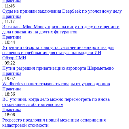
Практика
, 11:46
Суды не приняли заключения DeepSeek по уголовному делу
Практика
, 11:17
Экс-глава Mind Money признала вину по делу о хищении и
дала показания на других фигурантов
Практика
, 10:44
Утренний обзор за 7 августа: смягчение банкротства для
селлеров и требования для статуса нацмодели ИИ
Обзор СМИ
, 09:22
Путин разрешил приватизацию аэропорта Шереметьево
Практика
, 19:07
Wildberries начнет страховать товары от ударов дронов
Практика
, 18:56
ВС уточнил, когда дело можно пересмотреть по вновь
открывшимся обстоятельствам
Практика
, 18:06
Росреестр предложил новый механизм оспаривания
кадастровой стоимости