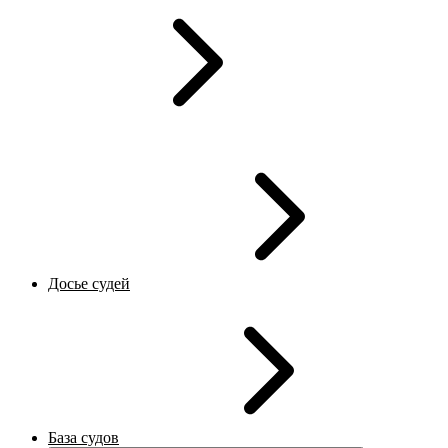
Досье судей
База судов