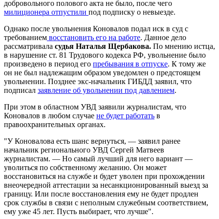
добровольного полового акта не было, после чего
милиционера отпустили
под подписку о невыезде.
Однако после увольнения Коновалов подал иск в суд с
требованием
восстановить его на работе
. Данное дело
рассматривала
судья Наталья Щербакова.
По мнению истца,
в нарушение ст. 81 Трудового кодекса РФ, увольнение было
произведено в период его
пребывания в отпуске
. К тому же
он не был надлежащим образом уведомлен о предстоящем
увольнении. Позднее экс-начальник ГИБДД заявил, что
подписал
заявление об увольнении под давлением
.
При этом в областном УВД заявили журналистам, что
Коновалов в любом случае
не будет работать
в
правоохранительных органах.
"У Коновалова есть шанс вернуться, — заявил ранее
начальник регионального УВД Сергей Матвеев
журналистам. — Но самый лучший для него вариант —
уволиться по собственному желанию. Он может
восстановиться на службе и будет уволен при прохождении
внеочередной аттестации за несанкционированный выезд за
границу. Или после восстановления ему не будет продлен
срок службы в связи с неполным служебным соответствием,
ему уже 45 лет. Пусть выбирает, что лучше".