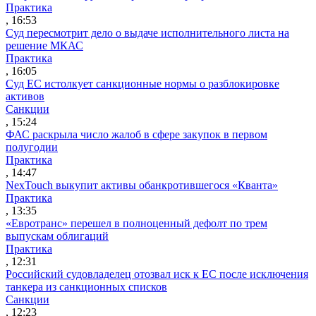
Практика
, 16:53
Суд пересмотрит дело о выдаче исполнительного листа на
решение МКАС
Практика
, 16:05
Суд ЕС истолкует санкционные нормы о разблокировке
активов
Санкции
, 15:24
ФАС раскрыла число жалоб в сфере закупок в первом
полугодии
Практика
, 14:47
NexTouch выкупит активы обанкротившегося «Кванта»
Практика
, 13:35
«Евротранс» перешел в полноценный дефолт по трем
выпускам облигаций
Практика
, 12:31
Российский судовладелец отозвал иск к ЕС после исключения
танкера из санкционных списков
Санкции
, 12:23