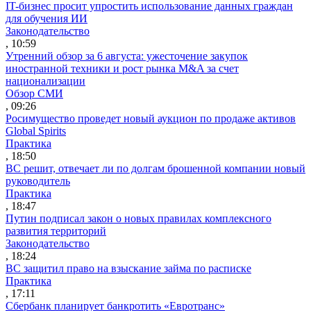
IT-бизнес просит упростить использование данных граждан
для обучения ИИ
Законодательство
, 10:59
Утренний обзор за 6 августа: ужесточение закупок
иностранной техники и рост рынка M&A за счет
национализации
Обзор СМИ
, 09:26
Росимущество проведет новый аукцион по продаже активов
Global Spirits
Практика
, 18:50
ВС решит, отвечает ли по долгам брошенной компании новый
руководитель
Практика
, 18:47
Путин подписал закон о новых правилах комплексного
развития территорий
Законодательство
, 18:24
ВС защитил право на взыскание займа по расписке
Практика
, 17:11
Сбербанк планирует банкротить «Евротранс»