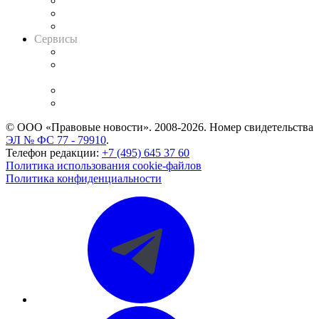
Информация о судах
RSS лента новостей
Вакансии для юристов
Сервисы
Справочно-правовая система
Casebook: мониторинг дел
и компаний
Caselook: поиск и анализ практики
CASE.ONE: управление юридической службой
© ООО «Правовые новости». 2008-2026.
Номер свидетельства
ЭЛ № ФС 77 - 79910
.
Телефон редакции:
+7 (495) 645 37 60
Политика использования cookie-файлов
Политика конфиденциальности