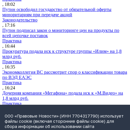
, 18:02
Путин освободил государство от обязательной оферты
миноритариям при передаче акций
Законодательство
, 17:16
Путин подписал закон о мониторинге цен на продукты по
всей цепочке поставок
Практика
, 16:44
Прокуратура подала иск к структуре группы «Илим» на 1,8
млрд руб.
Практика
, 16:35
Экономколлегия ВС рассмотрит спор о классификации товара
по ВЭД ЕАЭС
Практика
, 16:24
Дочерняя компания «Мегафона» подала иск к «М.Видео» на
1,8 млрд руб.
Практика
, 15:50
СИП проверит отмену патента на систему управления
ООО «Правовые Новости» (ИНН 7704317790) использует
устройствами после возражений «Яндекса»
файлы cookie (включая сторонние файлы cookie) для
Практика
сбора информации об использовании сайта
, 15:17