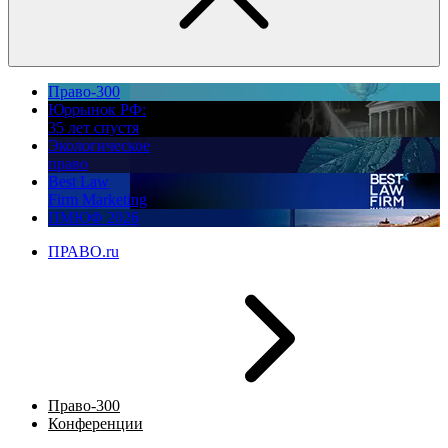
Право-300
Юррынок РФ:
35 лет спустя
Экологическое
право
Best Law
Firm Marketing
ПМЮФ 2026
ПРАВО.ru
Право-300
Конференции