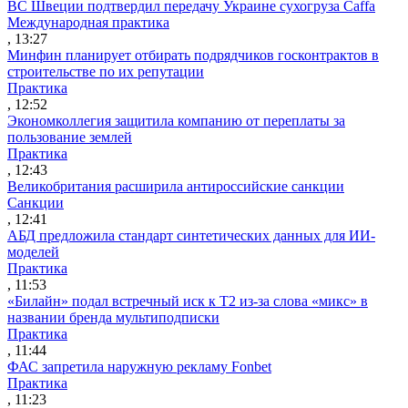
ВС Швеции подтвердил передачу Украине сухогруза Caffa
Международная практика
, 13:27
Минфин планирует отбирать подрядчиков госконтрактов в
строительстве по их репутации
Практика
, 12:52
Экономколлегия защитила компанию от переплаты за
пользование землей
Практика
, 12:43
Великобритания расширила антироссийские санкции
Санкции
, 12:41
АБД предложила стандарт синтетических данных для ИИ-
моделей
Практика
, 11:53
«Билайн» подал встречный иск к Т2 из-за слова «микс» в
названии бренда мультиподписки
Практика
, 11:44
ФАС запретила наружную рекламу Fonbet
Практика
, 11:23