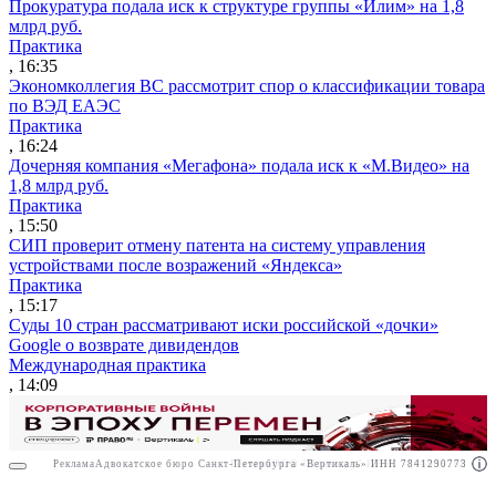
Прокуратура подала иск к структуре группы «Илим» на 1,8
млрд руб.
Практика
, 16:35
Экономколлегия ВС рассмотрит спор о классификации товара
по ВЭД ЕАЭС
Практика
, 16:24
Дочерняя компания «Мегафона» подала иск к «М.Видео» на
1,8 млрд руб.
Практика
, 15:50
СИП проверит отмену патента на систему управления
устройствами после возражений «Яндекса»
Практика
, 15:17
Суды 10 стран рассматривают иски российской «дочки»
Google о возврате дивидендов
Международная практика
, 14:09
Реклама
Адвокатское бюро Санкт-Петербурга «Вертикаль» ИНН 7841290773
Реклама
ООО "Право.ру" ИНН: 7704835288