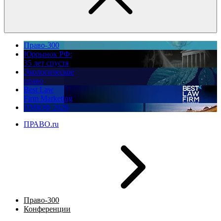
Право-300
Юррынок РФ:
35 лет спустя
Экологическое
право
Best Law
Firm Marketing
ПМЮФ 2026
ПРАВО.ru
Право-300
Конференции