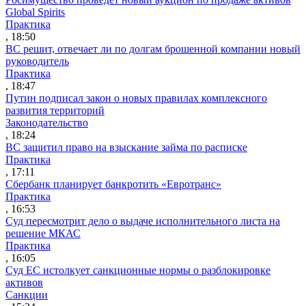
Global Spirits
Практика
, 18:50
ВС решит, отвечает ли по долгам брошенной компании новый
руководитель
Практика
, 18:47
Путин подписал закон о новых правилах комплексного
развития территорий
Законодательство
, 18:24
ВС защитил право на взыскание займа по расписке
Практика
, 17:11
Сбербанк планирует банкротить «Евротранс»
Практика
, 16:53
Суд пересмотрит дело о выдаче исполнительного листа на
решение МКАС
Практика
, 16:05
Суд ЕС истолкует санкционные нормы о разблокировке
активов
Санкции