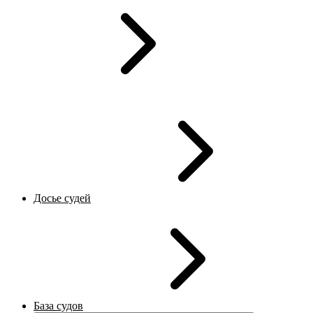
Досье судей
База судов