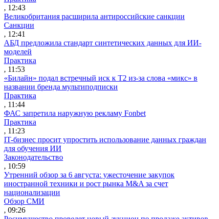
, 12:43
Великобритания расширила антироссийские санкции
Санкции
, 12:41
АБД предложила стандарт синтетических данных для ИИ-
моделей
Практика
, 11:53
«Билайн» подал встречный иск к Т2 из-за слова «микс» в
названии бренда мультиподписки
Практика
, 11:44
ФАС запретила наружную рекламу Fonbet
Практика
, 11:23
IT-бизнес просит упростить использование данных граждан
для обучения ИИ
Законодательство
, 10:59
Утренний обзор за 6 августа: ужесточение закупок
иностранной техники и рост рынка M&A за счет
национализации
Обзор СМИ
, 09:26
Росимущество проведет новый аукцион по продаже активов