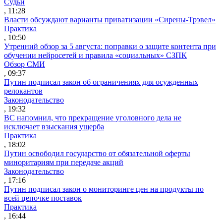
Судьи
, 11:28
Власти обсуждают варианты приватизации «Сирены-Трэвел»
Практика
, 10:50
Утренний обзор за 5 августа: поправки о защите контента при
обучении нейросетей и правила «социальных» СЗПК
Обзор СМИ
, 09:37
Путин подписал закон об ограничениях для осужденных
релокантов
Законодательство
, 19:32
ВС напомнил, что прекращение уголовного дела не
исключает взыскания ущерба
Практика
, 18:02
Путин освободил государство от обязательной оферты
миноритариям при передаче акций
Законодательство
, 17:16
Путин подписал закон о мониторинге цен на продукты по
всей цепочке поставок
Практика
, 16:44