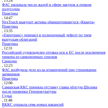
, 15:24
ФАС раскрыла число жалоб в сфере закупок в первом
полугодии
Практика
, 14:47
NexTouch выкупит активы обанкротившегося «Кванта»
Практика
, 13:35
«Евротранс» перешел в полноценный дефолт по трем
выпускам облигаций
Практика
, 12:31
Российский судовладелец отозвал иск к ЕС после исключения
танкера из санкционных списков
Санкции
, 12:23
ФАС возбудила дело из-за ограничений при страховании
заемщиков
Практика
, 12:06
Самарская ККС приняла отставку главы облсуда Шилова
после проверки Генпрокуратуры
Судьи
, 11:48
ВККС открыла семь новых вакансий