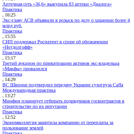
Аптечная сеть «36,6» выкупила 83 аптеки «Диалога»
Практика
, 16:25
Экс-главу АСВ объявили в розыск по делу о хищении более 4
млрд руб.
Практика
, 15:55
СИП поддержал Роспатент в споре об обозначении
«Нетдолгофф»
Практика
, 15:17
Третий аукцион по приватизации активов экс-владельца
«Макфы» провалился
Практика
, 14:29
ВС Швеции подтвердил передачу Украине сухогруза Caffa
Международная практика
, 13:27
Минфин планирует отбирать подрядчиков госконтрактов в
строительстве по их репутации
Практика
, 12:52
Экономколлегия защитила компанию от переплаты за
пользование землей
Практика