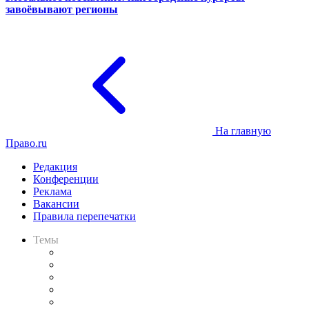
завоёвывают регионы
На главную
Право.ru
Редакция
Конференции
Реклама
Вакансии
Правила перепечатки
Темы
Практика
Законодательство
Процесс
Исследования
Рынок юридических услуг