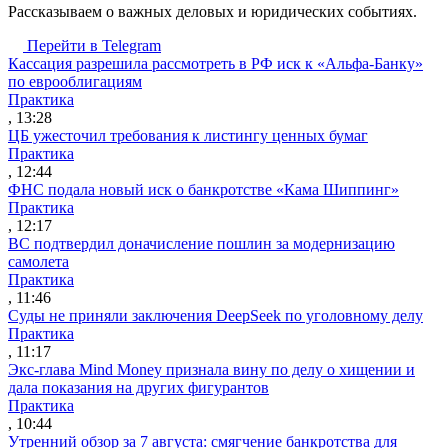
Рассказываем о важных деловых и юридических событиях.
Перейти в Telegram
Кассация разрешила рассмотреть в РФ иск к «Альфа-Банку»
по еврооблигациям
Практика
, 13:28
ЦБ ужесточил требования к листингу ценных бумаг
Практика
, 12:44
ФНС подала новый иск о банкротстве «Кама Шиппинг»
Практика
, 12:17
ВС подтвердил доначисление пошлин за модернизацию
самолета
Практика
, 11:46
Суды не приняли заключения DeepSeek по уголовному делу
Практика
, 11:17
Экс-глава Mind Money признала вину по делу о хищении и
дала показания на других фигурантов
Практика
, 10:44
Утренний обзор за 7 августа: смягчение банкротства для