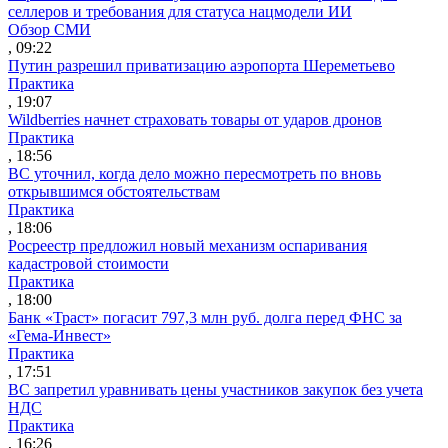
селлеров и требования для статуса нацмодели ИИ
Обзор СМИ
, 09:22
Путин разрешил приватизацию аэропорта Шереметьево
Практика
, 19:07
Wildberries начнет страховать товары от ударов дронов
Практика
, 18:56
ВС уточнил, когда дело можно пересмотреть по вновь
открывшимся обстоятельствам
Практика
, 18:06
Росреестр предложил новый механизм оспаривания
кадастровой стоимости
Практика
, 18:00
Банк «Траст» погасит 797,3 млн руб. долга перед ФНС за
«Гема-Инвест»
Практика
, 17:51
ВС запретил уравнивать цены участников закупок без учета
НДС
Практика
, 16:26