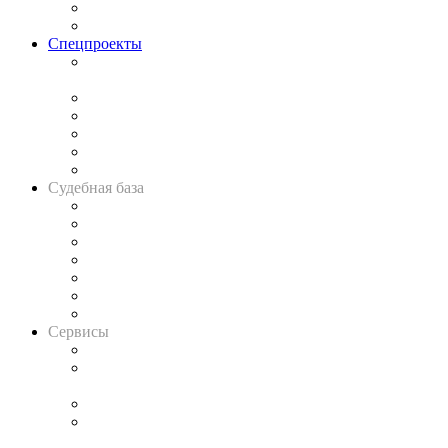
Юридическое сообщество
Важнейшие правовые темы в прессе
Спецпроекты
Подкаст «В здравом уме
и твёрдой памяти»
Legal Design
Банкротная панорама
Советы для литигаторов
Сговоры на торгах
Авто
Судебная база
Картотека арбитражных дел
Решения арбитражных судов
Календарь рассмотрения арбитражных дел
Досье судей
Информация о судах
RSS лента новостей
Вакансии для юристов
Сервисы
Справочно-правовая система
Casebook: мониторинг дел
и компаний
Caselook: поиск и анализ практики
CASE.ONE: управление юридической службой