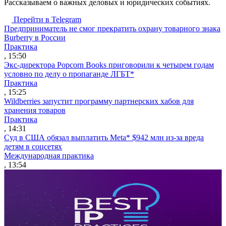
Рассказываем о важных деловых и юридических событиях.
Перейти в Telegram
Предприниматель не смог прекратить охрану товарного знака
Burberry в России
Практика
, 15:50
Экс-директора Popcorn Books приговорили к четырем годам
условно по делу о пропаганде ЛГБТ*
Практика
, 15:25
Wildberries запустит программу партнерских хабов для
хранения товаров
Практика
, 14:31
Суд в США обязал выплатить Meta* $942 млн из-за вреда
детям в соцсетях
Международная практика
, 13:54