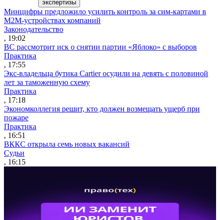
экспертизы
Минцифры предложило усилить контроль за сим-картами в
M2M-устройствах компаний
Законодательство
, 19:02
ВС рассмотрит иск о снятии партии «Яблоко» с выборов
Практика
, 17:55
Экс-владельца бутика Cartier осудили на девять с половиной
лет за таможенную схему
Практика
, 17:18
Экономколлегия решит, кто должен возмещать ущерб при
пожаре
Практика
, 16:51
ВККС открыла семь новых вакансий
Судьи
, 16:15