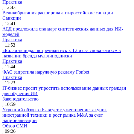
Практика
, 12:43
Великобритания расширила антироссийские санкции
Санкции
, 12:41
АБД предложила стандарт синтетических данных для ИИ-
моделей
Практика
, 11:53
«Билайн» подал встречный иск к Т2 из-за слова «микс» в
названии бренда мультиподписки
Практика
, 11:44
ФАС запретила наружную рекламу Fonbet
Практика
, 11:23
IT-бизнес просит упростить использование данных граждан
для обучения ИИ
Законодательство
, 10:59
Утренний обзор за 6 августа: ужесточение закупок
иностранной техники и рост рынка M&A за счет
национализации
Обзор СМИ
, 09:26