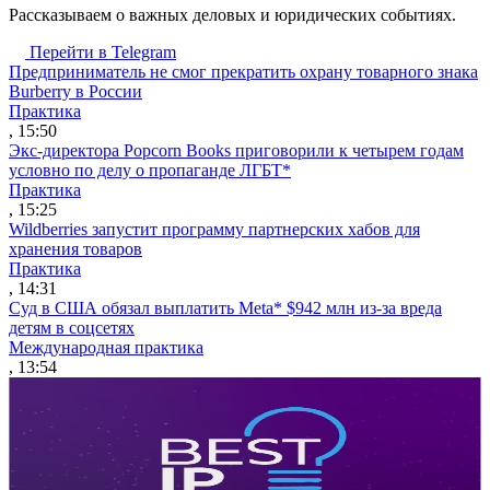
Рассказываем о важных деловых и юридических событиях.
Перейти в Telegram
Предприниматель не смог прекратить охрану товарного знака
Burberry в России
Практика
, 15:50
Экс-директора Popcorn Books приговорили к четырем годам
условно по делу о пропаганде ЛГБТ*
Практика
, 15:25
Wildberries запустит программу партнерских хабов для
хранения товаров
Практика
, 14:31
Суд в США обязал выплатить Meta* $942 млн из-за вреда
детям в соцсетях
Международная практика
, 13:54