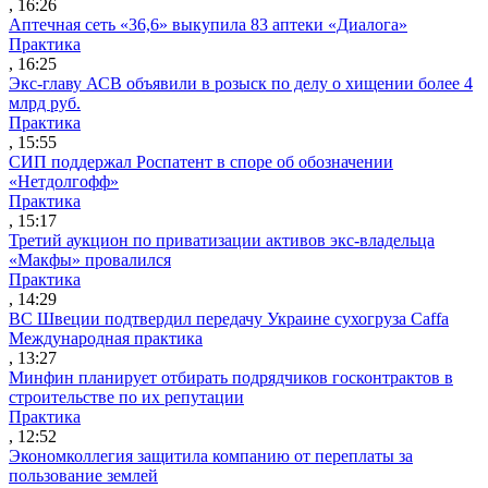
, 16:26
Аптечная сеть «36,6» выкупила 83 аптеки «Диалога»
Практика
, 16:25
Экс-главу АСВ объявили в розыск по делу о хищении более 4
млрд руб.
Практика
, 15:55
СИП поддержал Роспатент в споре об обозначении
«Нетдолгофф»
Практика
, 15:17
Третий аукцион по приватизации активов экс-владельца
«Макфы» провалился
Практика
, 14:29
ВС Швеции подтвердил передачу Украине сухогруза Caffa
Международная практика
, 13:27
Минфин планирует отбирать подрядчиков госконтрактов в
строительстве по их репутации
Практика
, 12:52
Экономколлегия защитила компанию от переплаты за
пользование землей