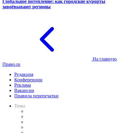
Глобальное потепление: как городские курорты
завоёвывают регионы
На главную
Право.ru
Редакция
Конференции
Реклама
Вакансии
Правила перепечатки
Темы
Практика
Законодательство
Процесс
Исследования
Рынок юридических услуг