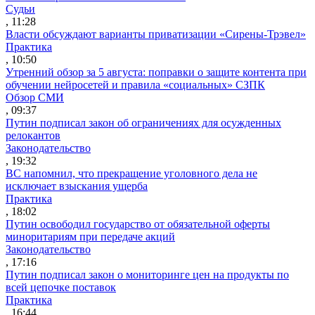
Судьи
, 11:28
Власти обсуждают варианты приватизации «Сирены-Трэвел»
Практика
, 10:50
Утренний обзор за 5 августа: поправки о защите контента при
обучении нейросетей и правила «социальных» СЗПК
Обзор СМИ
, 09:37
Путин подписал закон об ограничениях для осужденных
релокантов
Законодательство
, 19:32
ВС напомнил, что прекращение уголовного дела не
исключает взыскания ущерба
Практика
, 18:02
Путин освободил государство от обязательной оферты
миноритариям при передаче акций
Законодательство
, 17:16
Путин подписал закон о мониторинге цен на продукты по
всей цепочке поставок
Практика
, 16:44