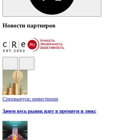
Новости партнеров
Спецвыпуск: инвестиции
Зачем весь рынок идет в премиум и люкс