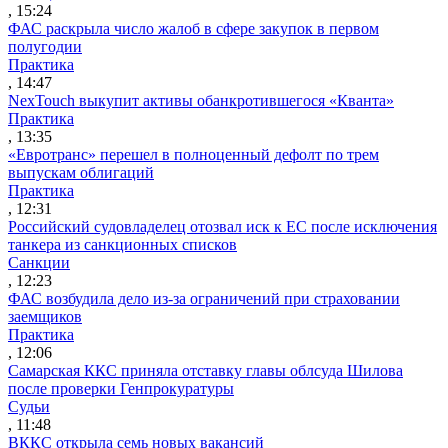
, 15:24
ФАС раскрыла число жалоб в сфере закупок в первом
полугодии
Практика
, 14:47
NexTouch выкупит активы обанкротившегося «Кванта»
Практика
, 13:35
«Евротранс» перешел в полноценный дефолт по трем
выпускам облигаций
Практика
, 12:31
Российский судовладелец отозвал иск к ЕС после исключения
танкера из санкционных списков
Санкции
, 12:23
ФАС возбудила дело из-за ограничений при страховании
заемщиков
Практика
, 12:06
Самарская ККС приняла отставку главы облсуда Шилова
после проверки Генпрокуратуры
Судьи
, 11:48
ВККС открыла семь новых вакансий