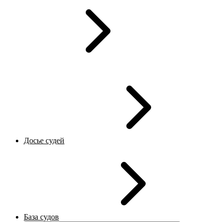
Досье судей
База судов