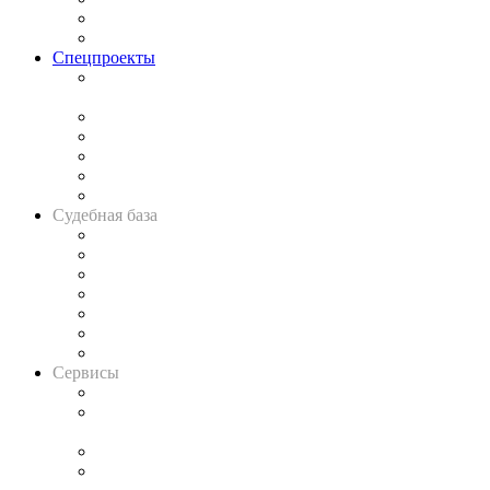
Юридическое сообщество
Важнейшие правовые темы в прессе
Спецпроекты
Подкаст «В здравом уме
и твёрдой памяти»
Legal Design
Банкротная панорама
Советы для литигаторов
Сговоры на торгах
Авто
Судебная база
Картотека арбитражных дел
Решения арбитражных судов
Календарь рассмотрения арбитражных дел
Досье судей
Информация о судах
RSS лента новостей
Вакансии для юристов
Сервисы
Справочно-правовая система
Casebook: мониторинг дел
и компаний
Caselook: поиск и анализ практики
CASE.ONE: управление юридической службой