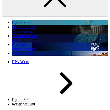
Право-300
Юррынок РФ:
35 лет спустя
Экологическое
право
Best Law
Firm Marketing
ПМЮФ 2026
ПРАВО.ru
Право-300
Конференции