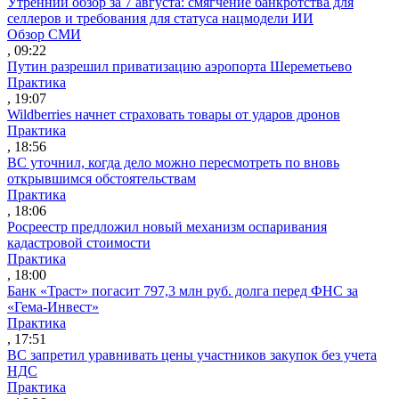
Утренний обзор за 7 августа: смягчение банкротства для
селлеров и требования для статуса нацмодели ИИ
Обзор СМИ
, 09:22
Путин разрешил приватизацию аэропорта Шереметьево
Практика
, 19:07
Wildberries начнет страховать товары от ударов дронов
Практика
, 18:56
ВС уточнил, когда дело можно пересмотреть по вновь
открывшимся обстоятельствам
Практика
, 18:06
Росреестр предложил новый механизм оспаривания
кадастровой стоимости
Практика
, 18:00
Банк «Траст» погасит 797,3 млн руб. долга перед ФНС за
«Гема-Инвест»
Практика
, 17:51
ВС запретил уравнивать цены участников закупок без учета
НДС
Практика