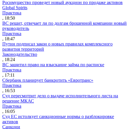
Росимущество проведет новый аукцион по продаже активов
Global Spirits
Практика
, 18:50
ВС решит, отвечает ли по долгам брошенной компании новый
руководитель
Практика
, 18:47
Путин подписал закон о новых правилах комплексного
развития территорий
Законодательство
, 18:24
ВС защитил право на взыскание займа по расписке
Практика
, 17:11
Сбербанк планирует банкротить «Евротранс»
Практика
, 16:53
Суд пересмотрит дело о выдаче исполнительного листа на
решение МКАС
Практика
, 16:05
Суд ЕС истолкует санкционные нормы о разблокировке
активов
Санкции