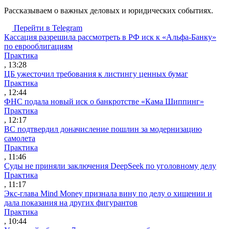
Рассказываем о важных деловых и юридических событиях.
Перейти в Telegram
Кассация разрешила рассмотреть в РФ иск к «Альфа-Банку»
по еврооблигациям
Практика
, 13:28
ЦБ ужесточил требования к листингу ценных бумаг
Практика
, 12:44
ФНС подала новый иск о банкротстве «Кама Шиппинг»
Практика
, 12:17
ВС подтвердил доначисление пошлин за модернизацию
самолета
Практика
, 11:46
Суды не приняли заключения DeepSeek по уголовному делу
Практика
, 11:17
Экс-глава Mind Money признала вину по делу о хищении и
дала показания на других фигурантов
Практика
, 10:44