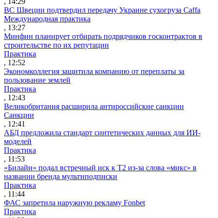
, 14:29
ВС Швеции подтвердил передачу Украине сухогруза Caffa
Международная практика
, 13:27
Минфин планирует отбирать подрядчиков госконтрактов в
строительстве по их репутации
Практика
, 12:52
Экономколлегия защитила компанию от переплаты за
пользование землей
Практика
, 12:43
Великобритания расширила антироссийские санкции
Санкции
, 12:41
АБД предложила стандарт синтетических данных для ИИ-
моделей
Практика
, 11:53
«Билайн» подал встречный иск к Т2 из-за слова «микс» в
названии бренда мультиподписки
Практика
, 11:44
ФАС запретила наружную рекламу Fonbet
Практика