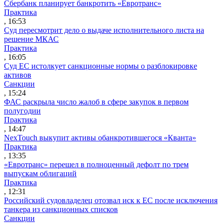
Сбербанк планирует банкротить «Евротранс»
Практика
, 16:53
Суд пересмотрит дело о выдаче исполнительного листа на
решение МКАС
Практика
, 16:05
Суд ЕС истолкует санкционные нормы о разблокировке
активов
Санкции
, 15:24
ФАС раскрыла число жалоб в сфере закупок в первом
полугодии
Практика
, 14:47
NexTouch выкупит активы обанкротившегося «Кванта»
Практика
, 13:35
«Евротранс» перешел в полноценный дефолт по трем
выпускам облигаций
Практика
, 12:31
Российский судовладелец отозвал иск к ЕС после исключения
танкера из санкционных списков
Санкции