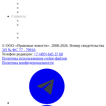
Информация о судах
RSS лента новостей
Вакансии для юристов
Сервисы
Справочно-правовая система
Casebook: мониторинг дел
и компаний
Caselook: поиск и анализ практики
CASE.ONE: управление юридической службой
© ООО «Правовые новости». 2008-2026.
Номер свидетельства
ЭЛ № ФС 77 - 79910
.
Телефон редакции:
+7 (495) 645 37 60
Политика использования cookie-файлов
Политика конфиденциальности