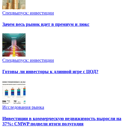
Спецвыпуск: инвестиции
Зачем весь рынок идет в премиум и люкс
Спецвыпуск: инвестиции
Готовы ли инвесторы к длинной игре с ЦОД?
Исследования рынка
Инвестиции в коммерческую недвижимость выросли на
37%: CMWP подвели итоги полугодия