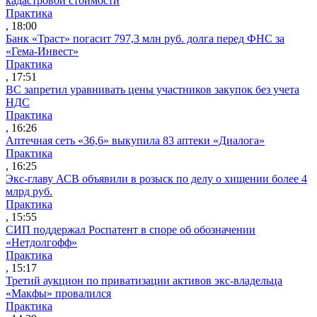
кадастровой стоимости
Практика
, 18:00
Банк «Траст» погасит 797,3 млн руб. долга перед ФНС за
«Гема-Инвест»
Практика
, 17:51
ВС запретил уравнивать цены участников закупок без учета
НДС
Практика
, 16:26
Аптечная сеть «36,6» выкупила 83 аптеки «Диалога»
Практика
, 16:25
Экс-главу АСВ объявили в розыск по делу о хищении более 4
млрд руб.
Практика
, 15:55
СИП поддержал Роспатент в споре об обозначении
«Нетдолгофф»
Практика
, 15:17
Третий аукцион по приватизации активов экс-владельца
«Макфы» провалился
Практика