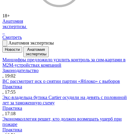
18+
Анатомия
экспертизы
Смотреть
Анатомия экспертизы
Новости
Анатомия
экспертизы
Минцифры предложило усилить контроль за сим-картами в
M2M-устройствах компаний
Законодательство
, 19:02
ВС рассмотрит иск о снятии партии «Яблоко» с выборов
Практика
, 17:55
Экс-владельца бутика Cartier осудили на девять с половиной
лет за таможенную схему
Практика
, 17:18
Экономколлегия решит, кто должен возмещать ущерб при
пожаре
Практика