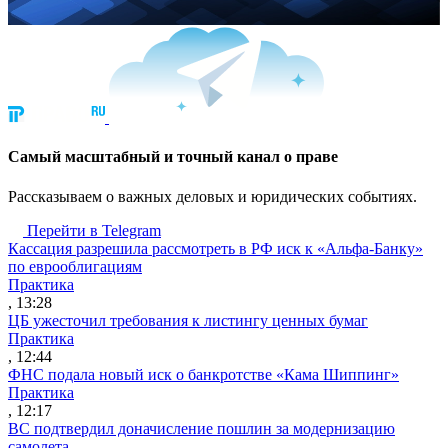
Cамый масштабный и точный канал о праве
Рассказываем о важных деловых и юридических событиях.
Перейти в Telegram
Кассация разрешила рассмотреть в РФ иск к «Альфа-Банку»
по еврооблигациям
Практика
, 13:28
ЦБ ужесточил требования к листингу ценных бумаг
Практика
, 12:44
ФНС подала новый иск о банкротстве «Кама Шиппинг»
Практика
, 12:17
ВС подтвердил доначисление пошлин за модернизацию
самолета