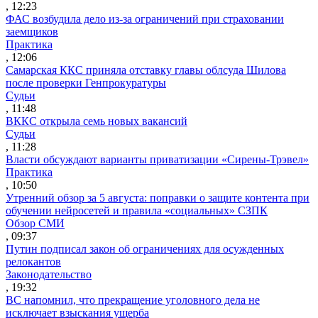
, 12:23
ФАС возбудила дело из-за ограничений при страховании
заемщиков
Практика
, 12:06
Самарская ККС приняла отставку главы облсуда Шилова
после проверки Генпрокуратуры
Судьи
, 11:48
ВККС открыла семь новых вакансий
Судьи
, 11:28
Власти обсуждают варианты приватизации «Сирены-Трэвел»
Практика
, 10:50
Утренний обзор за 5 августа: поправки о защите контента при
обучении нейросетей и правила «социальных» СЗПК
Обзор СМИ
, 09:37
Путин подписал закон об ограничениях для осужденных
релокантов
Законодательство
, 19:32
ВС напомнил, что прекращение уголовного дела не
исключает взыскания ущерба