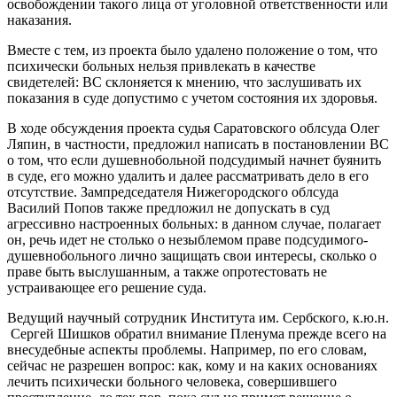
освобождении такого лица от уголовной ответственности или
наказания.
Вместе с тем, из проекта было удалено положение о том, что
психически больных нельзя привлекать в качестве
свидетелей: ВС склоняется к мнению, что заслушивать их
показания в суде допустимо с учетом состояния их здоровья.
В ходе обсуждения проекта судья Саратовского облсуда Олег
Ляпин, в частности, предложил написать в постановлении ВС
о том, что если душевнобольной подсудимый начнет буянить
в суде, его можно удалить и далее рассматривать дело в его
отсутствие. Зампредседателя Нижегородского облсуда
Василий Попов также предложил не допускать в суд
агрессивно настроенных больных: в данном случае, полагает
он, речь идет не столько о незыблемом праве подсудимого-
душевнобольного лично защищать свои интересы, сколько о
праве быть выслушанным, а также опротестовать не
устраивающее его решение суда.
Ведущий научный сотрудник Института им. Сербского, к.ю.н.
Сергей Шишков обратил внимание Пленума прежде всего на
внесудебные аспекты проблемы. Например, по его словам,
сейчас не разрешен вопрос: как, кому и на каких основаниях
лечить психически больного человека, совершившего