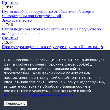
Практика
, 18:02
Путин освободил государство от обязательной оферты
миноритариям при передаче акций
Законодательство
, 17:16
Путин подписал закон о мониторинге цен на продукты по
всей цепочке поставок
Практика
, 16:44
Прокуратура подала иск к структуре группы «Илим» на 1,8
млрд руб.
Практика
ООО «Правовые Новости» (ИНН 7704317790) использует
, 16:35
файлы cookie (включая сторонние файлы cookie) для
Экономколлегия ВС рассмотрит спор о классификации товара
сбора информации об использовании сайта
по ВЭД ЕАЭС
посетителями. Такие файлы cookie помогают нам
Практика
предоставлять вам наилучший онлайн-опыт, постоянно
, 16:24
улучшать наш веб-сайт. Нажав на кнопку «Подтвердить»,
Дочерняя компания «Мегафона» подала иск к «М.Видео» на
вы даете согласие на обработку файлов cookie в
1,8 млрд руб.
соответствии с условиями, изложенными в нашей
Практика
Политике использования cookie-файлов
.
, 15:50
СИП проверит отмену патента на систему управления
Подтвердить
устройствами после возражений «Яндекса»
Реклама
Адвокатское бюро Санкт-Петербурга «Вертикаль» ИНН 7841290773
Реклама
ООО "Право.ру" ИНН: 7704835288
Практика