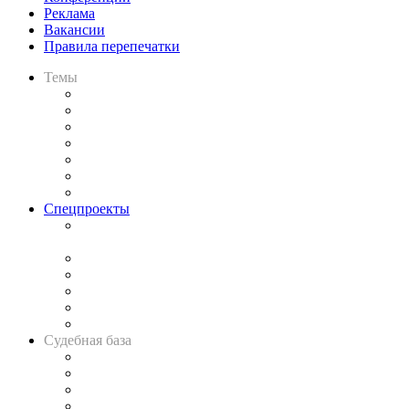
Реклама
Вакансии
Правила перепечатки
Темы
Практика
Законодательство
Процесс
Исследования
Рынок юридических услуг
Юридическое сообщество
Важнейшие правовые темы в прессе
Спецпроекты
Подкаст «В здравом уме
и твёрдой памяти»
Legal Design
Банкротная панорама
Советы для литигаторов
Сговоры на торгах
Авто
Судебная база
Картотека арбитражных дел
Решения арбитражных судов
Календарь рассмотрения арбитражных дел
Досье судей