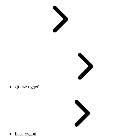
Досье судей
База судов