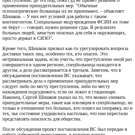
преступление, до тех пор, пока суд не примет решение о
применении принудительных мер. "Обычные
психиатрические больницы их не принимают, – объясняет
Шишков. – У них нет условий для работы с таким
контингентом. Специальные медучреждения ФСИН их тоже
не берут — говорят, нужно решение суда. В результате
больных людей, зачастую опасных для себя и окружающих,
просто держат в СИЗО".
Кроме того, Шишков призвал как-то урегулировать вопросы
доставки таких лиц, особенно тех, кто опасен. Это
нетривиальная задача, если учесть, что преступление иной раз
совершается в одном регионе, спецбольница находится в
другом, а дело рассматривается в третьем. Заметим, что в
обсуждаемом постановлении ВС указывает, что
рассматривать дела о применении принудительных мер
следует либо по месту преступления, либо по месту
нахождения подсудимого, если он лежит в стационаре.
Наконец, Сергей Шишков указал на то, что можно снимать
принудительные меры, такие как изоляция в спецбольнице, не
только в отношении тех больных, кто пошел на поправку, но и
тех, чье состояние ухудшилось настолько, что они перестали
представлять опасность для общества.
После обсуждения проект постановления ВС был передан в
работу избранной редколлегии, в которую вошли