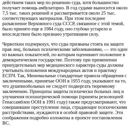
действием таких мер по решению суда, хотя большинство
получает помощь амбулаторно. В год судами выносится около
7,5 тыс. таких решений и рассматривается около 25 тыс.
соответствующих материалов. При этом последнее
разъяснение Верховного суда СССР, связанное с этой темой,
было принято еще в 1984 году, оно глубоко устарело и
впоследствии было признано утратившим силу.
Червоткин подчеркнул, что суды призваны стоять на защите
прав лиц, больных психическими заболеваниями, — это один
из важных показателей, по которым оценивают положение в
демократическом государстве. Поэтому при применении
принудительных мер медицинского характера суды должны
учитывать положения международных актов и практику
ЕСПЧ. Так, Минимальные стандартные правила обращения с
заключенными, принятые ООН в 1955 году, указывают на то,
что душевнобольных не следует подвергать тюремному
заключению. Принципы защиты психически больных лиц и
улучшения психиатрической помощи (приняты резолюцией
Генассамблеи ООН в 1991 году) также предусматривают, что
совершившие преступление лица, страдающие психическими
расстройствами, нуждаются в особой правовой защите. Эти
соображения подробно изложены в проекте постановления
ВС.