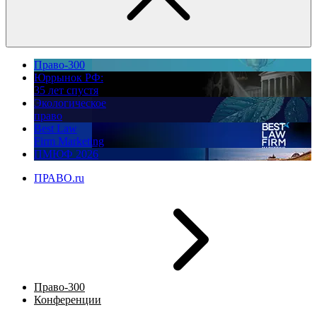
Право-300
Юррынок РФ:
35 лет спустя
Экологическое
право
Best Law
Firm Marketing
ПМЮФ 2026
ПРАВО.ru
Право-300
Конференции