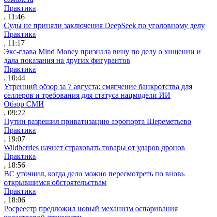
Практика
, 11:46
Суды не приняли заключения DeepSeek по уголовному делу
Практика
, 11:17
Экс-глава Mind Money признала вину по делу о хищении и
дала показания на других фигурантов
Практика
, 10:44
Утренний обзор за 7 августа: смягчение банкротства для
селлеров и требования для статуса нацмодели ИИ
Обзор СМИ
, 09:22
Путин разрешил приватизацию аэропорта Шереметьево
Практика
, 19:07
Wildberries начнет страховать товары от ударов дронов
Практика
, 18:56
ВС уточнил, когда дело можно пересмотреть по вновь
открывшимся обстоятельствам
Практика
, 18:06
Росреестр предложил новый механизм оспаривания